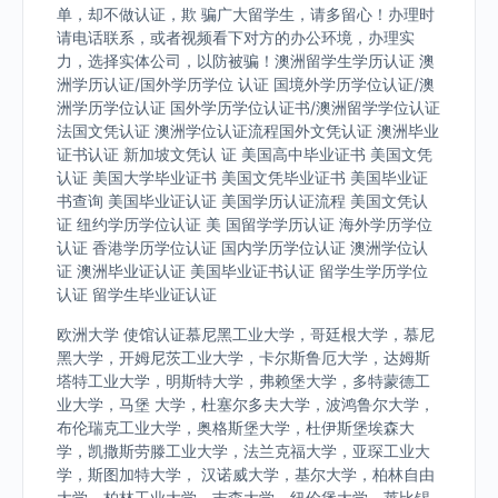
单，却不做认证，欺 骗广大留学生，请多留心！办理时
请电话联系，或者视频看下对方的办公环境，办理实
力，选择实体公司，以防被骗！澳洲留学生学历认证 澳
洲学历认证/国外学历学位 认证 国境外学历学位认证/澳
洲学历学位认证 国外学历学位认证书/澳洲留学学位认证
法国文凭认证 澳洲学位认证流程国外文凭认证 澳洲毕业
证书认证 新加坡文凭认 证 美国高中毕业证书 美国文凭
认证 美国大学毕业证书 美国文凭毕业证书 美国毕业证
书查询 美国毕业证认证 美国学历认证流程 美国文凭认
证 纽约学历学位认证 美 国留学学历认证 海外学历学位
认证 香港学历学位认证 国内学历学位认证 澳洲学位认
证 澳洲毕业证认证 美国毕业证书认证 留学生学历学位
认证 留学生毕业证认证
欧洲大学 使馆认证慕尼黑工业大学，哥廷根大学，慕尼
黑大学，开姆尼茨工业大学，卡尔斯鲁厄大学，达姆斯
塔特工业大学，明斯特大学，弗赖堡大学，多特蒙德工
业大学，马堡 大学，杜塞尔多夫大学，波鸿鲁尔大学，
布伦瑞克工业大学，奥格斯堡大学，杜伊斯堡埃森大
学，凯撒斯劳滕工业大学，法兰克福大学，亚琛工业大
学，斯图加特大学， 汉诺威大学，基尔大学，柏林自由
大学，柏林工业大学，吉森大学，纽伦堡大学，莱比锡