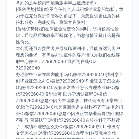
拿到的是学校内部最新版本毕业证成绩单）
[保密优势]我们绝不向任何个人或组织泄露您的隐私，致
力于在充分保护你隐私的前提下，为您提供更优质的体
验和服务。完成交易，删除客户资料
[价格优势]我们在保证合理定价的同时，坚持较高性价
比，通过品质和效率不断优化，为您倾情诠释什么是高
性价比。
本公司还可以按照客户原版印刷制作，且能够达到客户
理想的要求。有需要办理证件的客户请联系我们在线客
服中心微信：729926040 或咨询在线QQ：
729926040
办理假毕业证在国内能用吗Q\微信729926040挂科拿不
到毕业证怎么办Q\微信729926040毕 业证丢了怎么办
Q\微信729926040没有正常毕业怎么办理毕业证Q\微
信729926040没毕业可 以办学历认证吗Q\微信
729926040您是否因为中途辍学、挂科而没有正常毕业
Q\微信729926040您是否因为递交材料不齐而被拒之门
外Q\微信729926040您是否因没正常毕业而导致回国得
不到教 育部认证Q\微信729926040在校挂科了不想读
了、成绩不理想怎么办Q\微信729926040找工 作没有
文凭怎么办Q\微信729926040办理本科/研究生文凭