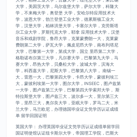
大学，美因茨大学，乌尔兹堡大学，萨尔大学，科隆大
学，不来梅大学，奥登堡 大学，安哈尔特应用技术大
学，波恩大学，勃兰登堡工业大学，德累斯顿工业大
学，汉堡大学，柏林洪堡大学，卡塞尔大学，克劳斯塔
尔工业大学，罗斯托克大学，耶拿 应用技术大学，汉堡
音乐和戏剧学院，鲁昂大学，克莱蒙费朗一大，克莱蒙
费朗第二大学，萨瓦大学，佩皮尼昂大学，南布列塔尼
大学，巴黎第一大学，第戎大学，国立 里昂第二大学，
格勒诺布尔第三大学，凡尔赛大学，巴黎第九大学，马
赛大学，昂热大学，贝桑松大学，波城大学，滨海大
学，科西嘉大学，尼斯大学，巴黎第八大学， 南锡一
大，雷恩一大，巴黎第四大学，卡昂大学，蒙彼利埃三
大，蒙彼利埃第一大学，图尔大学，INSEEC，图卢兹第
一大学，图卢兹第三大学，巴黎第四大学索邦大学， 斯
特拉斯堡大学，图卢兹三大，波尔多一大，里尔第三大
学，里昂三大，奥尔良大学，亚眠大学，罗马二大，米
兰大学，马兰欧尼，办理德国毕业证文凭学历认证成绩
单 留学回国证明
英国大学： 办理英国毕业证文凭学历认证成绩单留学回
国证明使馆认证纽卡斯尔大学，帝国理工学院，巴斯大