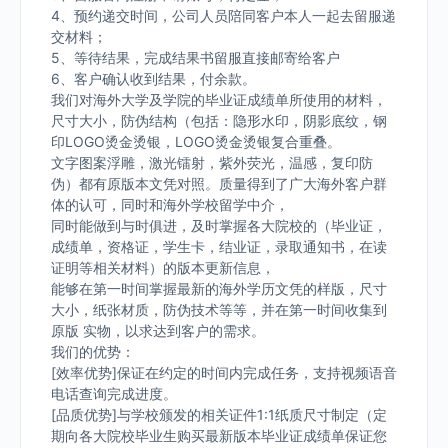
4、预约递交时间，公司人员陪同客户本人一起去留服递
交材料；
5、等待结果，完成结果书留服直接邮寄给客户
6、客户确认收到结果，付余款。
我们对海外大学及学院的毕业证成绩单所使用的材料，
尺寸大小，防伪结构（包括：隐形水印，阴影底纹，钢
印LOGO烫金烫银，LOGO烫金烫银复合重叠。
文字图案浮雕，激光镭射，紫外荧光，温感，复印防
伪）都有原版本文凭对照。质量得到了广大海外客户群
体的认可，同时和海外学校留学中介，
同时能做到与时俱进，及时掌握各大院校的（毕业证，
成绩单，资格证，学生卡，结业证，录取通知书，在读
证明等相关材料）的版本更新信息，
能够在第一时间掌握最新的海外学历文凭的样版，尺寸
大小，纸张材质，防伪技术等等，并在第一时间收集到
原版 实物，以求达到客户的需求。
我们的优势：
[效率优势]保证在约定的时间内完成任务，支持视频语音
电话查询完成进度。
[品质优势]与学校颁发的相关证件1:1纸质尺寸制定（定
期向各大院校毕业生购买最新版本毕业证成绩单保证您