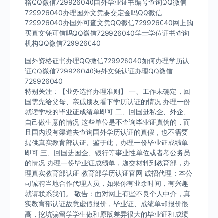
格QQ微信729926040国外毕业证书编号查询QQ微信
729926040办理国外文凭要交定金吗QQ微信
729926040办国外可查文凭QQ微信729926040网上购
买真文凭可信吗QQ微信729926040学士学位证书查询
机构QQ微信729926040
国外资格证书办理QQ微信729926040如何办理学历认
证QQ微信729926040海外文凭认证办理QQ微信
729926040
特别关注：【业务选择办理准则】 一、工作未确定，回
国需先给父母、亲戚朋友看下学历认证的情况 办理一份
就读学校的毕业证成绩单即可 二、回国进私企、外企、
自己做生意的情况 这些单位是不查询毕业证真伪的，而
且国内没有渠道去查询国外学历认证的真假，也不需要
提供真实教育部认证。鉴于此，办理一份毕业证成绩单
即可 三、回国进国企、银行等事业性单位或者考公务员
的情况 办理一份毕业证成绩单，递交材料到教育部，办
理真实教育部认证 教育部学历认证官网 诚招代理：本公
司诚聘当地合作代理人员，如果你有业余时间，有兴趣
就请联系我们。 敬告：面对网上有些不良个人中介，真
实教育部认证故意虚假报价，毕业证、成绩单却报价很
高，挖坑骗留学学生做和原版差异很大的毕业证和成绩