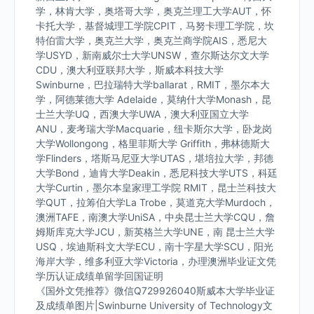
学，林肯大学，奥塔哥大学，奥克兰理工大学AUT，怀
卡托大学，基督城理工学院CPIT，马努卡理工学院，坎
特伯雷大学，奥克兰大学，奥克兰商学院AIS，悉尼大
学USYD，新南威尔士大学UNSW，查尔斯达尔文大学
CDU，澳大利亚联邦大学，斯威本科技大学
Swinburne，巴拉瑞特大学ballarat，RMIT，墨尔本大
学，阿德莱德大学 Adelaide，莫纳什大学Monash，昆
士兰大学UQ，西澳大学UWA，澳大利亚国立大学
ANU，麦考瑞大学Macquarie，纽卡斯尔大学，卧龙岗
大学Wollongong，格里菲斯大学 Griffith，弗林德斯大
学Flinders，塔斯马尼亚大学UTAS，堪培拉大学，邦德
大学Bond，迪肯大学Deakin，悉尼科技大学UTS，科廷
大学Curtin，墨尔本皇家理工学院 RMIT，昆士兰科技大
学QUT，拉筹伯大学La Trobe，莫道克大学Murdoch，
澳洲TAFE，南澳大学UniSA，中央昆士兰大学CQU，詹
姆斯库克大学JCU，新英格兰大学UNE，南 昆士兰大学
USQ，埃迪斯科文大学ECU，南十字星大学SCU，阳光
海岸大学，维多利亚大学Victoria，办理澳洲毕业证文凭
学历认证成绩单留学回国证明
《国外文凭推荐》微信Q729926040斯威本大学毕业证
及成绩单图片|Swinburne University of Technology文