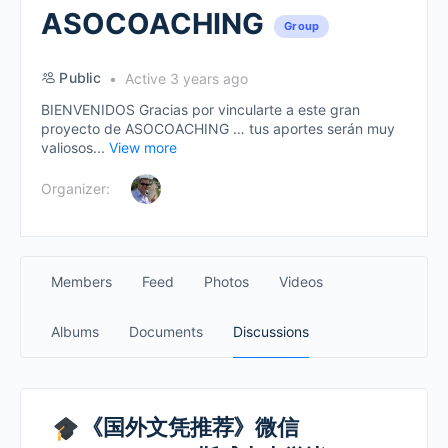
ASOCOACHING
Group
Public
Active 3 years ago
BIENVENIDOS Gracias por vincularte a este gran
proyecto de ASOCOACHING … tus aportes serán muy
valiosos...
View more
Organizer:
Members
Feed
Photos
Videos
Albums
Documents
Discussions
《国外文凭推荐》微信