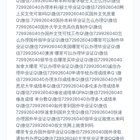
Q\微信729926040有本科却要求硕士又怎么办Q\微信
729926040办理本科/硕士毕业证Q\微信729926040网
上买文凭可靠吗Q\微信729926040买国外文凭质量
Q\微信 729926040国外本科毕业证怎么办理Q\微信
729926040国外大学文凭高仿真制作Q\微信
729926040办国外文凭可找工作Q\微信729926040怎
么办理国外假毕业证Q\微信729926040哪里可以制作毕
业证Q\微信729926040美国哪里可以办理毕业证Q\微
信729926040澳洲 哪里可以办理毕业证Q\微信
729926040留学生在哪里买毕业证Q\微信729926040
加拿大哪里 可以办理毕业证Q\微信729926040诚信办
理毕业证Q\微信729926040申请学校办理成绩单Q \微
信729926040办理水印成绩单Q\微信729926040办理
悉尼大学成绩单Q\微信729926040多伦多办理成绩单
Q\微信729926040修改成绩单GPAQ\微信729926040
修改成绩 单分数Q\微信729926040办理多大成绩单
Q\微信729926040如何拿到国外毕业证Q\微信
729926040快速拿到国外文凭Q\微信729926040快速
办理国外毕业证Q\微信729926040假毕业证能查出来吗
Q\微信729926040假文凭网上能查到吗
哪里专业办国外假毕业证QQ微信729926040国外录取
通知书办理QQ微信729926040大学毕业证查询QQ微信