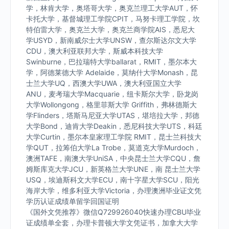
学，林肯大学，奥塔哥大学，奥克兰理工大学AUT，怀
卡托大学，基督城理工学院CPIT，马努卡理工学院，坎
特伯雷大学，奥克兰大学，奥克兰商学院AIS，悉尼大
学USYD，新南威尔士大学UNSW，查尔斯达尔文大学
CDU，澳大利亚联邦大学，斯威本科技大学
Swinburne，巴拉瑞特大学ballarat，RMIT，墨尔本大
学，阿德莱德大学 Adelaide，莫纳什大学Monash，昆
士兰大学UQ，西澳大学UWA，澳大利亚国立大学
ANU，麦考瑞大学Macquarie，纽卡斯尔大学，卧龙岗
大学Wollongong，格里菲斯大学 Griffith，弗林德斯大
学Flinders，塔斯马尼亚大学UTAS，堪培拉大学，邦德
大学Bond，迪肯大学Deakin，悉尼科技大学UTS，科廷
大学Curtin，墨尔本皇家理工学院 RMIT，昆士兰科技大
学QUT，拉筹伯大学La Trobe，莫道克大学Murdoch，
澳洲TAFE，南澳大学UniSA，中央昆士兰大学CQU，詹
姆斯库克大学JCU，新英格兰大学UNE，南 昆士兰大学
USQ，埃迪斯科文大学ECU，南十字星大学SCU，阳光
海岸大学，维多利亚大学Victoria，办理澳洲毕业证文凭
学历认证成绩单留学回国证明
《国外文凭推荐》微信Q729926040快速办理CBU毕业
证成绩单全套，办理卡普顿大学文凭证书，加拿大大学