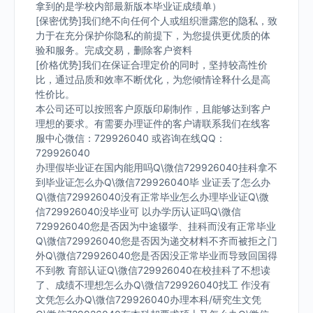
拿到的是学校内部最新版本毕业证成绩单）
[保密优势]我们绝不向任何个人或组织泄露您的隐私，致
力于在充分保护你隐私的前提下，为您提供更优质的体
验和服务。完成交易，删除客户资料
[价格优势]我们在保证合理定价的同时，坚持较高性价
比，通过品质和效率不断优化，为您倾情诠释什么是高
性价比。
本公司还可以按照客户原版印刷制作，且能够达到客户
理想的要求。有需要办理证件的客户请联系我们在线客
服中心微信：729926040 或咨询在线QQ：
729926040
办理假毕业证在国内能用吗Q\微信729926040挂科拿不
到毕业证怎么办Q\微信729926040毕 业证丢了怎么办
Q\微信729926040没有正常毕业怎么办理毕业证Q\微
信729926040没毕业可 以办学历认证吗Q\微信
729926040您是否因为中途辍学、挂科而没有正常毕业
Q\微信729926040您是否因为递交材料不齐而被拒之门
外Q\微信729926040您是否因没正常毕业而导致回国得
不到教 育部认证Q\微信729926040在校挂科了不想读
了、成绩不理想怎么办Q\微信729926040找工 作没有
文凭怎么办Q\微信729926040办理本科/研究生文凭