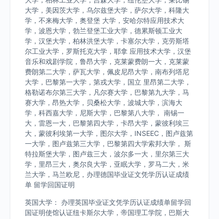
大学，美因茨大学，乌尔兹堡大学，萨尔大学，科隆大
学，不来梅大学，奥登堡 大学，安哈尔特应用技术大
学，波恩大学，勃兰登堡工业大学，德累斯顿工业大
学，汉堡大学，柏林洪堡大学，卡塞尔大学，克劳斯塔
尔工业大学，罗斯托克大学，耶拿 应用技术大学，汉堡
音乐和戏剧学院，鲁昂大学，克莱蒙费朗一大，克莱蒙
费朗第二大学，萨瓦大学，佩皮尼昂大学，南布列塔尼
大学，巴黎第一大学，第戎大学，国立 里昂第二大学，
格勒诺布尔第三大学，凡尔赛大学，巴黎第九大学，马
赛大学，昂热大学，贝桑松大学，波城大学，滨海大
学，科西嘉大学，尼斯大学，巴黎第八大学， 南锡一
大，雷恩一大，巴黎第四大学，卡昂大学，蒙彼利埃三
大，蒙彼利埃第一大学，图尔大学，INSEEC，图卢兹第
一大学，图卢兹第三大学，巴黎第四大学索邦大学， 斯
特拉斯堡大学，图卢兹三大，波尔多一大，里尔第三大
学，里昂三大，奥尔良大学，亚眠大学，罗马二大，米
兰大学，马兰欧尼，办理德国毕业证文凭学历认证成绩
单 留学回国证明
英国大学： 办理英国毕业证文凭学历认证成绩单留学回
国证明使馆认证纽卡斯尔大学，帝国理工学院，巴斯大