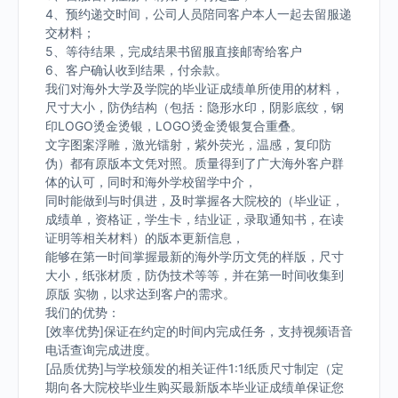
4、预约递交时间，公司人员陪同客户本人一起去留服递
交材料；
5、等待结果，完成结果书留服直接邮寄给客户
6、客户确认收到结果，付余款。
我们对海外大学及学院的毕业证成绩单所使用的材料，
尺寸大小，防伪结构（包括：隐形水印，阴影底纹，钢
印LOGO烫金烫银，LOGO烫金烫银复合重叠。
文字图案浮雕，激光镭射，紫外荧光，温感，复印防
伪）都有原版本文凭对照。质量得到了广大海外客户群
体的认可，同时和海外学校留学中介，
同时能做到与时俱进，及时掌握各大院校的（毕业证，
成绩单，资格证，学生卡，结业证，录取通知书，在读
证明等相关材料）的版本更新信息，
能够在第一时间掌握最新的海外学历文凭的样版，尺寸
大小，纸张材质，防伪技术等等，并在第一时间收集到
原版 实物，以求达到客户的需求。
我们的优势：
[效率优势]保证在约定的时间内完成任务，支持视频语音
电话查询完成进度。
[品质优势]与学校颁发的相关证件1:1纸质尺寸制定（定
期向各大院校毕业生购买最新版本毕业证成绩单保证您