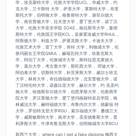
学，埃克塞特大学，伦敦大学学院UCL，华威大学，约
克大学，兰卡斯特 大学，萨里大学，莱斯特大学，布里
斯托大学，伯明翰大学，格鲁斯特大学，谢菲尔德大
学，南安普顿大学，拉夫堡大学，爱丁堡大学，诺丁汉
大学，伦敦大学亚非学院 SOAS，格拉斯哥大学，曼彻
斯特大学，伦敦国王学院KCL，皇家霍洛威大学RHUL，
阿斯顿大学，利兹大学，萨塞克斯大学，卡迪夫大学，
伦敦艺术大学，雷丁大学，肯特 大学，利物浦大学，伦
敦玛丽女王学院QMUL，赫瑞瓦特大学，埃塞克斯大
学，阿伯丁大学，伦敦城市大学，斯特拉思克莱德大
学，基尔大学，考文垂大学，斯旺西大学， 邓迪大学，
阿伯泰大学，切斯特大学，朴茨茅斯大学，威尔士班戈
大学，林肯大学，布拉德福德大学，北安普顿大学，诺
丁汉特伦特大学，诺森比亚大学，赫尔大学，约 克圣约
翰大学，哈德斯菲尔德大学，伯恩茅斯大学，伦敦商学
院大学，罗汉普顿大学，爱丁堡玛格丽特皇后学院，格
林威治大学，赫特福德大学，布鲁内尔大学，德蒙福 特
大学，罗伯特戈登大学RGU，索尔福德大学，桑德兰大
学，威斯敏斯特大学，南岸大学，圣安德鲁斯大学，普
利茅斯大学，牛津布鲁克斯大学，伯明翰城市大学BCU
新西兰大学： where can I get a fake diploma 梅西大