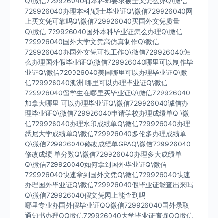
Q\微信729926040有本科却要求硕士又怎么办Q\微信
729926040办理本科/硕士毕业证Q\微信729926040网
上买文凭可靠吗Q\微信729926040买国外文凭质量
Q\微信 729926040国外本科毕业证怎么办理Q\微信
729926040国外大学文凭高仿真制作Q\微信
729926040办国外文凭可找工作Q\微信729926040怎
么办理国外假毕业证Q\微信729926040哪里可以制作毕
业证Q\微信729926040美国哪里可以办理毕业证Q\微
信729926040澳洲 哪里可以办理毕业证Q\微信
729926040留学生在哪里买毕业证Q\微信729926040
加拿大哪里 可以办理毕业证Q\微信729926040诚信办
理毕业证Q\微信729926040申请学校办理成绩单Q \微
信729926040办理水印成绩单Q\微信729926040办理
悉尼大学成绩单Q\微信729926040多伦多办理成绩单
Q\微信729926040修改成绩单GPAQ\微信729926040
修改成绩 单分数Q\微信729926040办理多大成绩单
Q\微信729926040如何拿到国外毕业证Q\微信
729926040快速拿到国外文凭Q\微信729926040快速
办理国外毕业证Q\微信729926040假毕业证能查出来吗
Q\微信729926040假文凭网上能查到吗
哪里专业办国外假毕业证QQ微信729926040国外录取
通知书办理QQ微信729926040大学毕业证查询QQ微信