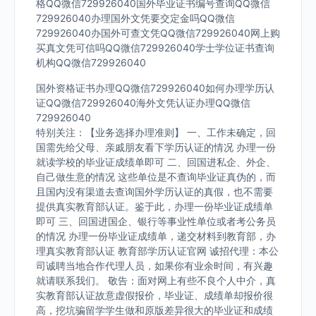
格QQ微信729926040国外毕业证书编号查询QQ微信
729926040办理国外文凭要交定金吗QQ微信
729926040办国外可查文凭QQ微信729926040网上购
买真文凭可信吗QQ微信729926040学士学位证书查询
机构QQ微信729926040
国外资格证书办理QQ微信729926040如何办理学历认
证QQ微信729926040海外文凭认证办理QQ微信
729926040
特别关注：【业务选择办理准则】 一、工作未确定，回
国需先给父母、亲戚朋友看下学历认证的情况 办理一份
就读学校的毕业证成绩单即可 二、回国进私企、外企、
自己做生意的情况 这些单位是不查询毕业证真伪的，而
且国内没有渠道去查询国外学历认证的真假，也不需要
提供真实教育部认证。鉴于此，办理一份毕业证成绩单
即可 三、回国进国企、银行等事业性单位或者考公务员
的情况 办理一份毕业证成绩单，递交材料到教育部，办
理真实教育部认证 教育部学历认证官网 诚招代理：本公
司诚聘当地合作代理人员，如果你有业余时间，有兴趣
就请联系我们。 敬告：面对网上有些不良个人中介，真
实教育部认证故意虚假报价，毕业证、成绩单却报价很
高，挖坑骗留学学生做和原版差异很大的毕业证和成绩