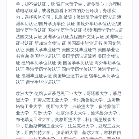
单，却不做认证，欺 骗广大留学生，请多留心！办理时
请电话联系，或者视频看下对方的办公环境，办理实
力，选择实体公司，以防被骗！澳洲留学生学历认证 澳
洲学历认证/国外学历学位 认证 国境外学历学位认证/澳
洲学历学位认证 国外学历学位认证书/澳洲留学学位认证
法国文凭认证 澳洲学位认证流程国外文凭认证 澳洲毕业
证书认证 新加坡文凭认 证 美国高中毕业证书 美国文凭
认证 美国大学毕业证书 美国文凭毕业证书 美国毕业证
书查询 美国毕业证认证 美国学历认证流程 美国文凭认
证 纽约学历学位认证 美 国留学学历认证 海外学历学位
认证 香港学历学位认证 国内学历学位认证 澳洲学位认
证 澳洲毕业证认证 美国毕业证书认证 留学生学历学位
认证 留学生毕业证认证
欧洲大学 使馆认证慕尼黑工业大学，哥廷根大学，慕尼
黑大学，开姆尼茨工业大学，卡尔斯鲁厄大学，达姆斯
塔特工业大学，明斯特大学，弗赖堡大学，多特蒙德工
业大学，马堡 大学，杜塞尔多夫大学，波鸿鲁尔大学，
布伦瑞克工业大学，奥格斯堡大学，杜伊斯堡埃森大
学，凯撒斯劳滕工业大学，法兰克福大学，亚琛工业大
学，斯图加特大学， 汉诺威大学，基尔大学，柏林自由
大学，柏林工业大学，吉森大学，纽伦堡大学，莱比锡