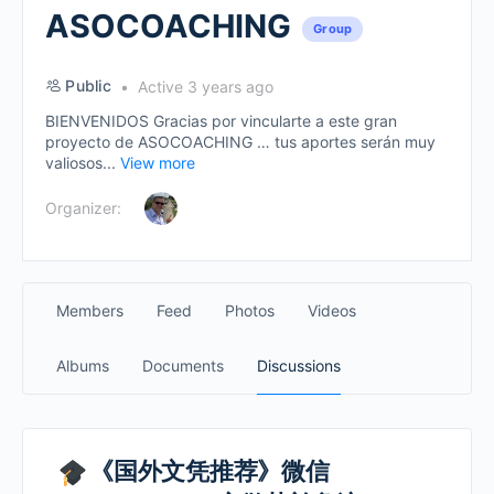
ASOCOACHING
Group
Public
Active 3 years ago
BIENVENIDOS Gracias por vincularte a este gran
proyecto de ASOCOACHING … tus aportes serán muy
valiosos...
View more
Organizer:
Members
Feed
Photos
Videos
Albums
Documents
Discussions
《国外文凭推荐》微信