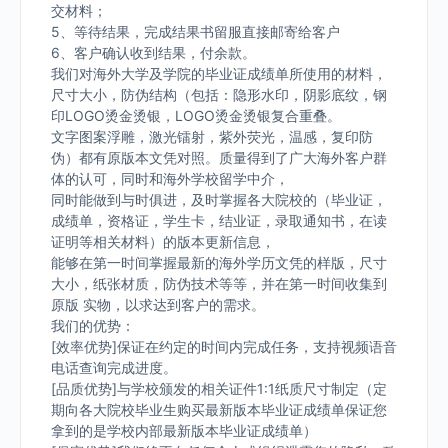
交材料；
5、等待结果，完成结果书留服直接邮寄给客户
6、客户确认收到结果，付余款。
我们对海外大学及学院的毕业证成绩单所使用的材料，
尺寸大小，防伪结构（包括：隐形水印，阴影底纹，钢
印LOGO烫金烫银，LOGO烫金烫银复合重叠。
文字图案浮雕，激光镭射，紫外荧光，温感，复印防
伪）都有原版本文凭对照。质量得到了广大海外客户群
体的认可，同时和海外学校留学中介，
同时能做到与时俱进，及时掌握各大院校的（毕业证，
成绩单，资格证，学生卡，结业证，录取通知书，在读
证明等相关材料）的版本更新信息，
能够在第一时间掌握最新的海外学历文凭的样版，尺寸
大小，纸张材质，防伪技术等等，并在第一时间收集到
原版 实物，以求达到客户的需求。
我们的优势：
[效率优势]保证在约定的时间内完成任务，支持视频语音
电话查询完成进度。
[品质优势]与学校颁发的相关证件1:1纸质尺寸制定（定
期向各大院校毕业生购买最新版本毕业证成绩单保证您
拿到的是学校内部最新版本毕业证成绩单）