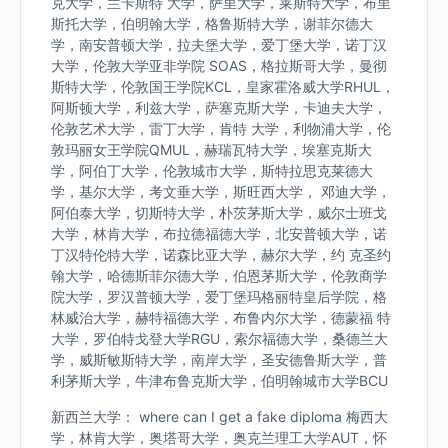
克大学，兰卡斯特 大学，萨里大学，莱斯特大学，布里
斯托大学，伯明翰大学，格鲁斯特大学，谢菲尔德大
学，南安普顿大学，拉夫堡大学，爱丁堡大学，诺丁汉
大学，伦敦大学亚非学院 SOAS，格拉斯哥大学，曼彻
斯特大学，伦敦国王学院KCL，皇家霍洛威大学RHUL，
阿斯顿大学，利兹大学，萨塞克斯大学，卡迪夫大学，
伦敦艺术大学，雷丁大学，肯特 大学，利物浦大学，伦
敦玛丽女王学院QMUL，赫瑞瓦特大学，埃塞克斯大
学，阿伯丁大学，伦敦城市大学，斯特拉思克莱德大
学，基尔大学，考文垂大学，斯旺西大学， 邓迪大学，
阿伯泰大学，切斯特大学，朴茨茅斯大学，威尔士班戈
大学，林肯大学，布拉德福德大学，北安普顿大学，诺
丁汉特伦特大学，诺森比亚大学，赫尔大学，约 克圣约
翰大学，哈德斯菲尔德大学，伯恩茅斯大学，伦敦商学
院大学，罗汉普顿大学，爱丁堡玛格丽特皇后学院，格
林威治大学，赫特福德大学，布鲁内尔大学，德蒙福 特
大学，罗伯特戈登大学RGU，索尔福德大学，桑德兰大
学，威斯敏斯特大学，南岸大学，圣安德鲁斯大学，普
利茅斯大学，牛津布鲁克斯大学，伯明翰城市大学BCU
新西兰大学： where can I get a fake diploma 梅西大
学，林肯大学，奥塔哥大学，奥克兰理工大学AUT，怀