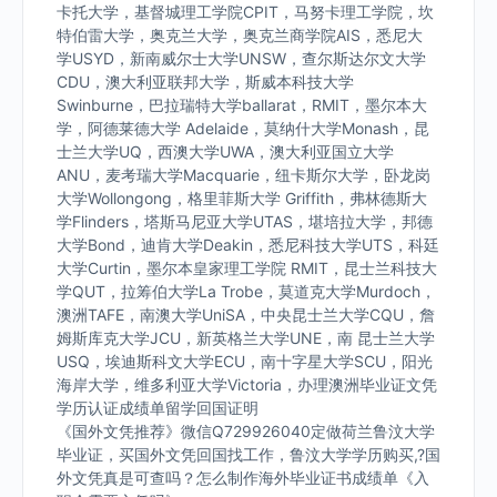
卡托大学，基督城理工学院CPIT，马努卡理工学院，坎
特伯雷大学，奥克兰大学，奥克兰商学院AIS，悉尼大
学USYD，新南威尔士大学UNSW，查尔斯达尔文大学
CDU，澳大利亚联邦大学，斯威本科技大学
Swinburne，巴拉瑞特大学ballarat，RMIT，墨尔本大
学，阿德莱德大学 Adelaide，莫纳什大学Monash，昆
士兰大学UQ，西澳大学UWA，澳大利亚国立大学
ANU，麦考瑞大学Macquarie，纽卡斯尔大学，卧龙岗
大学Wollongong，格里菲斯大学 Griffith，弗林德斯大
学Flinders，塔斯马尼亚大学UTAS，堪培拉大学，邦德
大学Bond，迪肯大学Deakin，悉尼科技大学UTS，科廷
大学Curtin，墨尔本皇家理工学院 RMIT，昆士兰科技大
学QUT，拉筹伯大学La Trobe，莫道克大学Murdoch，
澳洲TAFE，南澳大学UniSA，中央昆士兰大学CQU，詹
姆斯库克大学JCU，新英格兰大学UNE，南 昆士兰大学
USQ，埃迪斯科文大学ECU，南十字星大学SCU，阳光
海岸大学，维多利亚大学Victoria，办理澳洲毕业证文凭
学历认证成绩单留学回国证明
《国外文凭推荐》微信Q729926040定做荷兰鲁汶大学
毕业证，买国外文凭回国找工作，鲁汶大学学历购买,?国
外文凭真是可查吗？怎么制作海外毕业证书成绩单《入