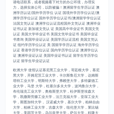
请电话联系，或者视频看下对方的办公环境，办理实
力，选择实体公司，以防被骗！澳洲留学生学历认证 澳
洲学历认证/国外学历学位 认证 国境外学历学位认证/澳
洲学历学位认证 国外学历学位认证书/澳洲留学学位认证
法国文凭认证 澳洲学位认证流程国外文凭认证 澳洲毕业
证书认证 新加坡文凭认 证 美国高中毕业证书 美国文凭
认证 美国大学毕业证书 美国文凭毕业证书 美国毕业证
书查询 美国毕业证认证 美国学历认证流程 美国文凭认
证 纽约学历学位认证 美 国留学学历认证 海外学历学位
认证 香港学历学位认证 国内学历学位认证 澳洲学位认
证 澳洲毕业证认证 美国毕业证书认证 留学生学历学位
认证 留学生毕业证认证
欧洲大学 使馆认证慕尼黑工业大学，哥廷根大学，慕尼
黑大学，开姆尼茨工业大学，卡尔斯鲁厄大学，达姆斯
塔特工业大学，明斯特大学，弗赖堡大学，多特蒙德工
业大学，马堡 大学，杜塞尔多夫大学，波鸿鲁尔大学，
布伦瑞克工业大学，奥格斯堡大学，杜伊斯堡埃森大
学，凯撒斯劳滕工业大学，法兰克福大学，亚琛工业大
学，斯图加特大学， 汉诺威大学，基尔大学，柏林自由
大学，柏林工业大学，吉森大学，纽伦堡大学，莱比锡
大学，美因茨大学，乌尔兹堡大学，萨尔大学，科隆大