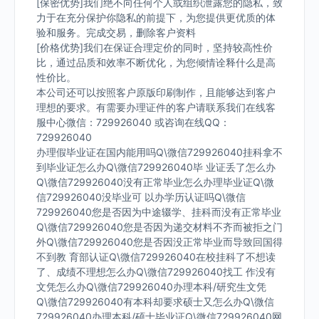
[保密优势]我们绝不向任何个人或组织泄露您的隐私，致
力于在充分保护你隐私的前提下，为您提供更优质的体
验和服务。完成交易，删除客户资料
[价格优势]我们在保证合理定价的同时，坚持较高性价
比，通过品质和效率不断优化，为您倾情诠释什么是高
性价比。
本公司还可以按照客户原版印刷制作，且能够达到客户
理想的要求。有需要办理证件的客户请联系我们在线客
服中心微信：729926040 或咨询在线QQ：
729926040
办理假毕业证在国内能用吗Q\微信729926040挂科拿不
到毕业证怎么办Q\微信729926040毕 业证丢了怎么办
Q\微信729926040没有正常毕业怎么办理毕业证Q\微
信729926040没毕业可 以办学历认证吗Q\微信
729926040您是否因为中途辍学、挂科而没有正常毕业
Q\微信729926040您是否因为递交材料不齐而被拒之门
外Q\微信729926040您是否因没正常毕业而导致回国得
不到教 育部认证Q\微信729926040在校挂科了不想读
了、成绩不理想怎么办Q\微信729926040找工 作没有
文凭怎么办Q\微信729926040办理本科/研究生文凭
Q\微信729926040有本科却要求硕士又怎么办Q\微信
729926040办理本科/硕士毕业证Q\微信729926040网