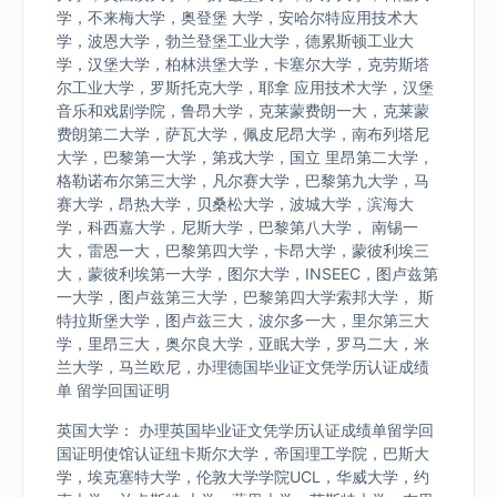
学，不来梅大学，奥登堡 大学，安哈尔特应用技术大
学，波恩大学，勃兰登堡工业大学，德累斯顿工业大
学，汉堡大学，柏林洪堡大学，卡塞尔大学，克劳斯塔
尔工业大学，罗斯托克大学，耶拿 应用技术大学，汉堡
音乐和戏剧学院，鲁昂大学，克莱蒙费朗一大，克莱蒙
费朗第二大学，萨瓦大学，佩皮尼昂大学，南布列塔尼
大学，巴黎第一大学，第戎大学，国立 里昂第二大学，
格勒诺布尔第三大学，凡尔赛大学，巴黎第九大学，马
赛大学，昂热大学，贝桑松大学，波城大学，滨海大
学，科西嘉大学，尼斯大学，巴黎第八大学， 南锡一
大，雷恩一大，巴黎第四大学，卡昂大学，蒙彼利埃三
大，蒙彼利埃第一大学，图尔大学，INSEEC，图卢兹第
一大学，图卢兹第三大学，巴黎第四大学索邦大学， 斯
特拉斯堡大学，图卢兹三大，波尔多一大，里尔第三大
学，里昂三大，奥尔良大学，亚眠大学，罗马二大，米
兰大学，马兰欧尼，办理德国毕业证文凭学历认证成绩
单 留学回国证明
英国大学： 办理英国毕业证文凭学历认证成绩单留学回
国证明使馆认证纽卡斯尔大学，帝国理工学院，巴斯大
学，埃克塞特大学，伦敦大学学院UCL，华威大学，约