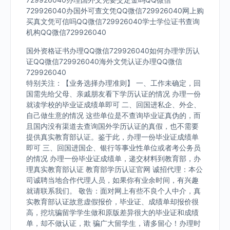
729926040办国外可查文凭QQ微信729926040网上购
买真文凭可信吗QQ微信729926040学士学位证书查询
机构QQ微信729926040
国外资格证书办理QQ微信729926040如何办理学历认
证QQ微信729926040海外文凭认证办理QQ微信
729926040
特别关注：【业务选择办理准则】 一、工作未确定，回
国需先给父母、亲戚朋友看下学历认证的情况 办理一份
就读学校的毕业证成绩单即可 二、回国进私企、外企、
自己做生意的情况 这些单位是不查询毕业证真伪的，而
且国内没有渠道去查询国外学历认证的真假，也不需要
提供真实教育部认证。鉴于此，办理一份毕业证成绩单
即可 三、回国进国企、银行等事业性单位或者考公务员
的情况 办理一份毕业证成绩单，递交材料到教育部，办
理真实教育部认证 教育部学历认证官网 诚招代理：本公
司诚聘当地合作代理人员，如果你有业余时间，有兴趣
就请联系我们。 敬告：面对网上有些不良个人中介，真
实教育部认证故意虚假报价，毕业证、成绩单却报价很
高，挖坑骗留学学生做和原版差异很大的毕业证和成绩
单，却不做认证，欺 骗广大留学生，请多留心！办理时