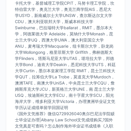
卡托大学，基督城理工学院CPIT，马努卡理工学院，坎
特伯雷大学，奥克兰大学，奥克兰商学院AIS，悉尼大
学USYD，新南威尔士大学UNSW，查尔斯达尔文大学
CDU，澳大利亚联邦大学，斯威本科技大学
Swinburne，巴拉瑞特大学ballarat，RMIT，墨尔本大
学，阿德莱德大学 Adelaide，莫纳什大学Monash，昆
士兰大学UQ，西澳大学UWA，澳大利亚国立大学
ANU，麦考瑞大学Macquarie，纽卡斯尔大学，卧龙岗
大学Wollongong，格里菲斯大学 Griffith，弗林德斯大
学Flinders，塔斯马尼亚大学UTAS，堪培拉大学，邦德
大学Bond，迪肯大学Deakin，悉尼科技大学UTS，科廷
大学Curtin，墨尔本皇家理工学院 RMIT，昆士兰科技大
学QUT，拉筹伯大学La Trobe，莫道克大学Murdoch，
澳洲TAFE，南澳大学UniSA，中央昆士兰大学CQU，詹
姆斯库克大学JCU，新英格兰大学UNE，南 昆士兰大学
USQ，埃迪斯科文大学ECU，南十字星大学SCU，阳光
海岸大学，维多利亚大学Victoria，办理澳洲毕业证文凭
学历认证成绩单留学回国证明
《国外文凭推荐》微信Q729926040奥尔巴尼法学院硕
士毕业证办理|Albany Law School文凭成绩购买,?国外
文凭真是可查吗？怎么制作海外毕业证书成绩单《入职