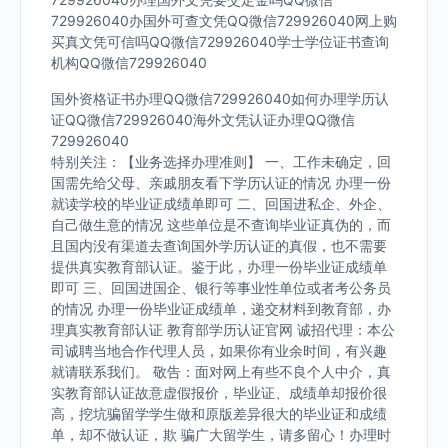
729926040办国外可查文凭QQ微信729926040网上购
买真文凭可信吗QQ微信729926040学士学位证书查询
机构QQ微信729926040
国外资格证书办理QQ微信729926040如何办理学历认
证QQ微信729926040海外文凭认证办理QQ微信
729926040
特别关注：【业务选择办理准则】 一、工作未确定，回
国需先给父母、亲戚朋友看下学历认证的情况 办理一份
就读学校的毕业证成绩单即可 二、回国进私企、外企、
自己做生意的情况 这些单位是不查询毕业证真伪的，而
且国内没有渠道去查询国外学历认证的真假，也不需要
提供真实教育部认证。鉴于此，办理一份毕业证成绩单
即可 三、回国进国企、银行等事业性单位或者考公务员
的情况 办理一份毕业证成绩单，递交材料到教育部，办
理真实教育部认证 教育部学历认证官网 诚招代理：本公
司诚聘当地合作代理人员，如果你有业余时间，有兴趣
就请联系我们。 敬告：面对网上有些不良个人中介，真
实教育部认证故意虚假报价，毕业证、成绩单却报价很
高，挖坑骗留学学生做和原版差异很大的毕业证和成绩
单，却不做认证，欺 骗广大留学生，请多留心！办理时