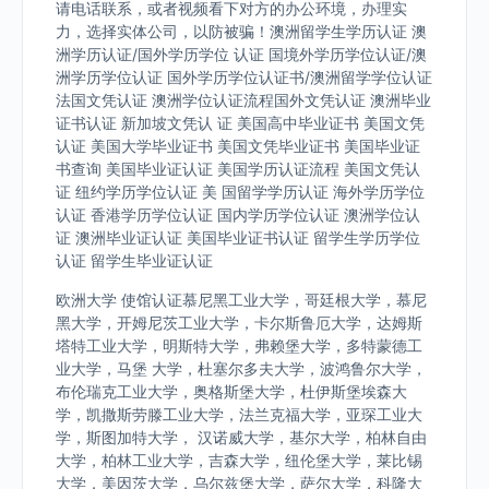
请电话联系，或者视频看下对方的办公环境，办理实
力，选择实体公司，以防被骗！澳洲留学生学历认证 澳
洲学历认证/国外学历学位 认证 国境外学历学位认证/澳
洲学历学位认证 国外学历学位认证书/澳洲留学学位认证
法国文凭认证 澳洲学位认证流程国外文凭认证 澳洲毕业
证书认证 新加坡文凭认 证 美国高中毕业证书 美国文凭
认证 美国大学毕业证书 美国文凭毕业证书 美国毕业证
书查询 美国毕业证认证 美国学历认证流程 美国文凭认
证 纽约学历学位认证 美 国留学学历认证 海外学历学位
认证 香港学历学位认证 国内学历学位认证 澳洲学位认
证 澳洲毕业证认证 美国毕业证书认证 留学生学历学位
认证 留学生毕业证认证
欧洲大学 使馆认证慕尼黑工业大学，哥廷根大学，慕尼
黑大学，开姆尼茨工业大学，卡尔斯鲁厄大学，达姆斯
塔特工业大学，明斯特大学，弗赖堡大学，多特蒙德工
业大学，马堡 大学，杜塞尔多夫大学，波鸿鲁尔大学，
布伦瑞克工业大学，奥格斯堡大学，杜伊斯堡埃森大
学，凯撒斯劳滕工业大学，法兰克福大学，亚琛工业大
学，斯图加特大学， 汉诺威大学，基尔大学，柏林自由
大学，柏林工业大学，吉森大学，纽伦堡大学，莱比锡
大学，美因茨大学，乌尔兹堡大学，萨尔大学，科隆大