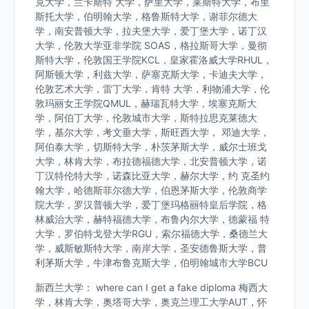
克大学，兰卡斯特 大学，萨里大学，莱斯特大学，布里
斯托大学，伯明翰大学，格鲁斯特大学，谢菲尔德大
学，南安普顿大学，拉夫堡大学，爱丁堡大学，诺丁汉
大学，伦敦大学亚非学院 SOAS，格拉斯哥大学，曼彻
斯特大学，伦敦国王学院KCL，皇家霍洛威大学RHUL，
阿斯顿大学，利兹大学，萨塞克斯大学，卡迪夫大学，
伦敦艺术大学，雷丁大学，肯特 大学，利物浦大学，伦
敦玛丽女王学院QMUL，赫瑞瓦特大学，埃塞克斯大
学，阿伯丁大学，伦敦城市大学，斯特拉思克莱德大
学，基尔大学，考文垂大学，斯旺西大学， 邓迪大学，
阿伯泰大学，切斯特大学，朴茨茅斯大学，威尔士班戈
大学，林肯大学，布拉德福德大学，北安普顿大学，诺
丁汉特伦特大学，诺森比亚大学，赫尔大学，约 克圣约
翰大学，哈德斯菲尔德大学，伯恩茅斯大学，伦敦商学
院大学，罗汉普顿大学，爱丁堡玛格丽特皇后学院，格
林威治大学，赫特福德大学，布鲁内尔大学，德蒙福 特
大学，罗伯特戈登大学RGU，索尔福德大学，桑德兰大
学，威斯敏斯特大学，南岸大学，圣安德鲁斯大学，普
利茅斯大学，牛津布鲁克斯大学，伯明翰城市大学BCU
新西兰大学： where can I get a fake diploma 梅西大
学，林肯大学，奥塔哥大学，奥克兰理工大学AUT，怀