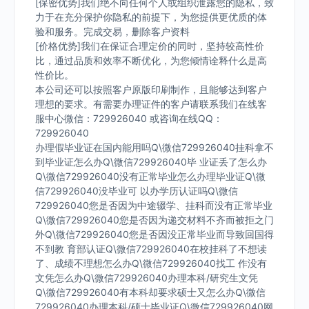
[保密优势]我们绝不向任何个人或组织泄露您的隐私，致
力于在充分保护你隐私的前提下，为您提供更优质的体
验和服务。完成交易，删除客户资料
[价格优势]我们在保证合理定价的同时，坚持较高性价
比，通过品质和效率不断优化，为您倾情诠释什么是高
性价比。
本公司还可以按照客户原版印刷制作，且能够达到客户
理想的要求。有需要办理证件的客户请联系我们在线客
服中心微信：729926040 或咨询在线QQ：
729926040
办理假毕业证在国内能用吗Q\微信729926040挂科拿不
到毕业证怎么办Q\微信729926040毕 业证丢了怎么办
Q\微信729926040没有正常毕业怎么办理毕业证Q\微
信729926040没毕业可 以办学历认证吗Q\微信
729926040您是否因为中途辍学、挂科而没有正常毕业
Q\微信729926040您是否因为递交材料不齐而被拒之门
外Q\微信729926040您是否因没正常毕业而导致回国得
不到教 育部认证Q\微信729926040在校挂科了不想读
了、成绩不理想怎么办Q\微信729926040找工 作没有
文凭怎么办Q\微信729926040办理本科/研究生文凭
Q\微信729926040有本科却要求硕士又怎么办Q\微信
729926040办理本科/硕士毕业证Q\微信729926040网