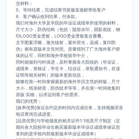
交材料；
5、等待结果，完成结果书留服直接邮寄给客户
6、客户确认收到结果，付余款。
我们对海外大学及学院的毕业证成绩单所使用的材料，
尺寸大小，防伪结构（包括：隐形水印，阴影底纹，钢
印LOGO烫金烫银，LOGO烫金烫银复合重叠。
文字图案浮雕，激光镭射，紫外荧光，温感，复印防
伪）都有原版本文凭对照。质量得到了广大海外客户群
体的认可，同时和海外学校留学中介，
同时能做到与时俱进，及时掌握各大院校的（毕业证，
成绩单，资格证，学生卡，结业证，录取通知书，在读
证明等相关材料）的版本更新信息，
能够在第一时间掌握最新的海外学历文凭的样版，尺寸
大小，纸张材质，防伪技术等等，并在第一时间收集到
原版 实物，以求达到客户的需求。
我们的优势：
[效率优势]保证在约定的时间内完成任务，支持视频语音
电话查询完成进度。
[品质优势]与学校颁发的相关证件1:1纸质尺寸制定（定
期向各大院校毕业生购买最新版本毕业证成绩单保证您
拿到的是学校内部最新版本毕业证成绩单）