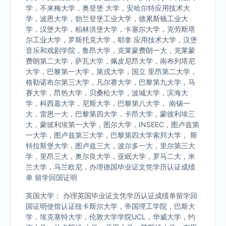
学，不来梅大学，奥登堡 大学，安哈尔特应用技术大
学，波恩大学，勃兰登堡工业大学，德累斯顿工业大
学，汉堡大学，柏林洪堡大学，卡塞尔大学，克劳斯塔
尔工业大学，罗斯托克大学，耶拿 应用技术大学，汉堡
音乐和戏剧学院，鲁昂大学，克莱蒙费朗一大，克莱蒙
费朗第二大学，萨瓦大学，佩皮尼昂大学，南布列塔尼
大学，巴黎第一大学，第戎大学，国立 里昂第二大学，
格勒诺布尔第三大学，凡尔赛大学，巴黎第九大学，马
赛大学，昂热大学，贝桑松大学，波城大学，滨海大
学，科西嘉大学，尼斯大学，巴黎第八大学， 南锡一
大，雷恩一大，巴黎第四大学，卡昂大学，蒙彼利埃三
大，蒙彼利埃第一大学，图尔大学，INSEEC，图卢兹第
一大学，图卢兹第三大学，巴黎第四大学索邦大学， 斯
特拉斯堡大学，图卢兹三大，波尔多一大，里尔第三大
学，里昂三大，奥尔良大学，亚眠大学，罗马二大，米
兰大学，马兰欧尼，办理德国毕业证文凭学历认证成绩
单 留学回国证明
英国大学： 办理英国毕业证文凭学历认证成绩单留学回
国证明使馆认证纽卡斯尔大学，帝国理工学院，巴斯大
学，埃克塞特大学，伦敦大学学院UCL，华威大学，约