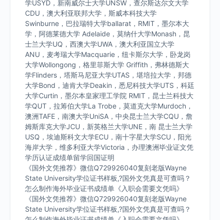
学USYD，新南威尔士大学UNSW，查尔斯达尔文大学
CDU，澳大利亚联邦大学，斯威本科技大学
Swinburne，巴拉瑞特大学ballarat，RMIT，墨尔本大
学，阿德莱德大学 Adelaide，莫纳什大学Monash，昆
士兰大学UQ，西澳大学UWA，澳大利亚国立大学
ANU，麦考瑞大学Macquarie，纽卡斯尔大学，卧龙岗
大学Wollongong，格里菲斯大学 Griffith，弗林德斯大
学Flinders，塔斯马尼亚大学UTAS，堪培拉大学，邦德
大学Bond，迪肯大学Deakin，悉尼科技大学UTS，科廷
大学Curtin，墨尔本皇家理工学院 RMIT，昆士兰科技大
学QUT，拉筹伯大学La Trobe，莫道克大学Murdoch，
澳洲TAFE，南澳大学UniSA，中央昆士兰大学CQU，詹
姆斯库克大学JCU，新英格兰大学UNE，南 昆士兰大学
USQ，埃迪斯科文大学ECU，南十字星大学SCU，阳光
海岸大学，维多利亚大学Victoria，办理澳洲毕业证文凭
学历认证成绩单留学回国证明
《国外文凭推荐》微信Q729926040复刻老版Wayne
State University学位证书样板,?国外文凭真是可查吗？
怎么制作海外毕业证书成绩单《入职会需要文凭吗》
《国外文凭推荐》微信Q729926040复刻老版Wayne
State University学位证书样板,?国外文凭真是可查吗？
怎么制作海外毕业证书成绩单《入职会需要文凭吗》