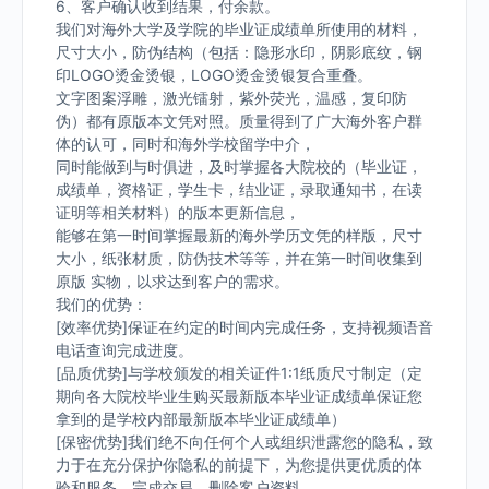
6、客户确认收到结果，付余款。
我们对海外大学及学院的毕业证成绩单所使用的材料，
尺寸大小，防伪结构（包括：隐形水印，阴影底纹，钢
印LOGO烫金烫银，LOGO烫金烫银复合重叠。
文字图案浮雕，激光镭射，紫外荧光，温感，复印防
伪）都有原版本文凭对照。质量得到了广大海外客户群
体的认可，同时和海外学校留学中介，
同时能做到与时俱进，及时掌握各大院校的（毕业证，
成绩单，资格证，学生卡，结业证，录取通知书，在读
证明等相关材料）的版本更新信息，
能够在第一时间掌握最新的海外学历文凭的样版，尺寸
大小，纸张材质，防伪技术等等，并在第一时间收集到
原版 实物，以求达到客户的需求。
我们的优势：
[效率优势]保证在约定的时间内完成任务，支持视频语音
电话查询完成进度。
[品质优势]与学校颁发的相关证件1:1纸质尺寸制定（定
期向各大院校毕业生购买最新版本毕业证成绩单保证您
拿到的是学校内部最新版本毕业证成绩单）
[保密优势]我们绝不向任何个人或组织泄露您的隐私，致
力于在充分保护你隐私的前提下，为您提供更优质的体
验和服务。完成交易，删除客户资料