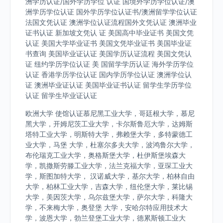
洲学历认证/国外学历学位 认证 国境外学历学位认证/澳
洲学历学位认证 国外学历学位认证书/澳洲留学学位认证
法国文凭认证 澳洲学位认证流程国外文凭认证 澳洲毕业
证书认证 新加坡文凭认 证 美国高中毕业证书 美国文凭
认证 美国大学毕业证书 美国文凭毕业证书 美国毕业证
书查询 美国毕业证认证 美国学历认证流程 美国文凭认
证 纽约学历学位认证 美 国留学学历认证 海外学历学位
认证 香港学历学位认证 国内学历学位认证 澳洲学位认
证 澳洲毕业证认证 美国毕业证书认证 留学生学历学位
认证 留学生毕业证认证
欧洲大学 使馆认证慕尼黑工业大学，哥廷根大学，慕尼
黑大学，开姆尼茨工业大学，卡尔斯鲁厄大学，达姆斯
塔特工业大学，明斯特大学，弗赖堡大学，多特蒙德工
业大学，马堡 大学，杜塞尔多夫大学，波鸿鲁尔大学，
布伦瑞克工业大学，奥格斯堡大学，杜伊斯堡埃森大
学，凯撒斯劳滕工业大学，法兰克福大学，亚琛工业大
学，斯图加特大学， 汉诺威大学，基尔大学，柏林自由
大学，柏林工业大学，吉森大学，纽伦堡大学，莱比锡
大学，美因茨大学，乌尔兹堡大学，萨尔大学，科隆大
学，不来梅大学，奥登堡 大学，安哈尔特应用技术大
学，波恩大学，勃兰登堡工业大学，德累斯顿工业大