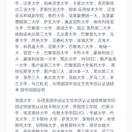
学，汉堡大学，柏林洪堡大学，卡塞尔大学，克劳斯塔
尔工业大学，罗斯托克大学，耶拿 应用技术大学，汉堡
音乐和戏剧学院，鲁昂大学，克莱蒙费朗一大，克莱蒙
费朗第二大学，萨瓦大学，佩皮尼昂大学，南布列塔尼
大学，巴黎第一大学，第戎大学，国立 里昂第二大学，
格勒诺布尔第三大学，凡尔赛大学，巴黎第九大学，马
赛大学，昂热大学，贝桑松大学，波城大学，滨海大
学，科西嘉大学，尼斯大学，巴黎第八大学， 南锡一
大，雷恩一大，巴黎第四大学，卡昂大学，蒙彼利埃三
大，蒙彼利埃第一大学，图尔大学，INSEEC，图卢兹第
一大学，图卢兹第三大学，巴黎第四大学索邦大学， 斯
特拉斯堡大学，图卢兹三大，波尔多一大，里尔第三大
学，里昂三大，奥尔良大学，亚眠大学，罗马二大，米
兰大学，马兰欧尼，办理德国毕业证文凭学历认证成绩
单 留学回国证明
英国大学： 办理英国毕业证文凭学历认证成绩单留学回
国证明使馆认证纽卡斯尔大学，帝国理工学院，巴斯大
学，埃克塞特大学，伦敦大学学院UCL，华威大学，约
克大学，兰卡斯特 大学，萨里大学，莱斯特大学，布里
斯托大学，伯明翰大学，格鲁斯特大学，谢菲尔德大
学，南安普顿大学，拉夫堡大学，爱丁堡大学，诺丁汉