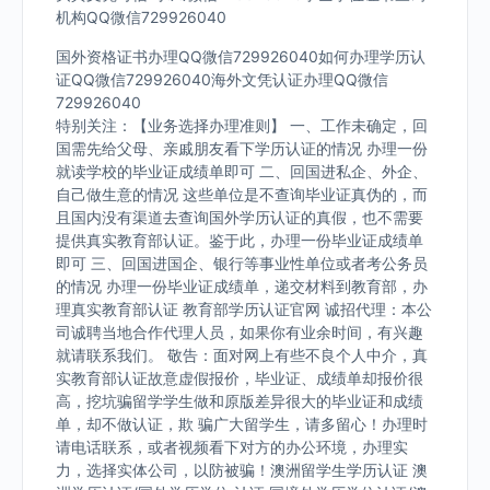
机构QQ微信729926040
国外资格证书办理QQ微信729926040如何办理学历认
证QQ微信729926040海外文凭认证办理QQ微信
729926040
特别关注：【业务选择办理准则】 一、工作未确定，回
国需先给父母、亲戚朋友看下学历认证的情况 办理一份
就读学校的毕业证成绩单即可 二、回国进私企、外企、
自己做生意的情况 这些单位是不查询毕业证真伪的，而
且国内没有渠道去查询国外学历认证的真假，也不需要
提供真实教育部认证。鉴于此，办理一份毕业证成绩单
即可 三、回国进国企、银行等事业性单位或者考公务员
的情况 办理一份毕业证成绩单，递交材料到教育部，办
理真实教育部认证 教育部学历认证官网 诚招代理：本公
司诚聘当地合作代理人员，如果你有业余时间，有兴趣
就请联系我们。 敬告：面对网上有些不良个人中介，真
实教育部认证故意虚假报价，毕业证、成绩单却报价很
高，挖坑骗留学学生做和原版差异很大的毕业证和成绩
单，却不做认证，欺 骗广大留学生，请多留心！办理时
请电话联系，或者视频看下对方的办公环境，办理实
力，选择实体公司，以防被骗！澳洲留学生学历认证 澳