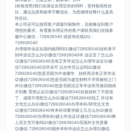
[价格优势]我们在保证合理定价的同时，坚持较高性价
比，通过品质和效率不断优化，为您倾情诠释什么是高
性价比。
本公司还可以按照客户原版印刷制作，且能够达到客户
理想的要求。有需要办理证件的客户请联系我们在线客
服中心微信：729926040 或咨询在线QQ：
729926040
办理假毕业证在国内能用吗Q\微信729926040挂科拿不
到毕业证怎么办Q\微信729926040毕 业证丢了怎么办
Q\微信729926040没有正常毕业怎么办理毕业证Q\微
信729926040没毕业可 以办学历认证吗Q\微信
729926040您是否因为中途辍学、挂科而没有正常毕业
Q\微信729926040您是否因为递交材料不齐而被拒之门
外Q\微信729926040您是否因没正常毕业而导致回国得
不到教 育部认证Q\微信729926040在校挂科了不想读
了、成绩不理想怎么办Q\微信729926040找工 作没有
文凭怎么办Q\微信729926040办理本科/研究生文凭
Q\微信729926040有本科却要求硕士又怎么办Q\微信
729926040办理本科/硕士毕业证Q\微信729926040网
上买文凭可靠吗Q\微信729926040买国外文凭质量
Q\微信 729926040国外本科毕业证怎么办理Q\微信