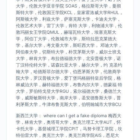
大学，伦敦大学亚非学院 SOAS，格拉斯哥大学，曼彻
斯特大学，伦敦国王学院KCL，皇家霍洛威大学RHUL，
阿斯顿大学，利兹大学，萨塞克斯大学，卡迪夫大学，
伦敦艺术大学，雷丁大学，肯特 大学，利物浦大学，伦
敦玛丽女王学院QMUL，赫瑞瓦特大学，埃塞克斯大
学，阿伯丁大学，伦敦城市大学，斯特拉思克莱德大
学，基尔大学，考文垂大学，斯旺西大学， 邓迪大学，
阿伯泰大学，切斯特大学，朴茨茅斯大学，威尔士班戈
大学，林肯大学，布拉德福德大学，北安普顿大学，诺
丁汉特伦特大学，诺森比亚大学，赫尔大学，约 克圣约
翰大学，哈德斯菲尔德大学，伯恩茅斯大学，伦敦商学
院大学，罗汉普顿大学，爱丁堡玛格丽特皇后学院，格
林威治大学，赫特福德大学，布鲁内尔大学，德蒙福 特
大学，罗伯特戈登大学RGU，索尔福德大学，桑德兰大
学，威斯敏斯特大学，南岸大学，圣安德鲁斯大学，普
利茅斯大学，牛津布鲁克斯大学，伯明翰城市大学BCU
新西兰大学： where can I get a fake diploma 梅西大
学，林肯大学，奥塔哥大学，奥克兰理工大学AUT，怀
卡托大学，基督城理工学院CPIT，马努卡理工学院，坎
特伯雷大学，奥克兰大学，奥克兰商学院AIS，悉尼大