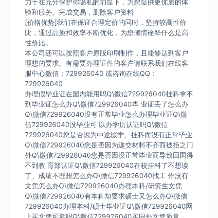
力于在充分保护你隐私的前提下，为您提供更优质的体
验和服务。完成交易，删除客户资料
[价格优势]我们在保证合理定价的同时，坚持较高性价
比，通过品质和效率不断优化，为您倾情诠释什么是高
性价比。
本公司还可以按照客户原版印刷制作，且能够达到客户
理想的要求。有需要办理证件的客户请联系我们在线客
服中心微信：729926040 或咨询在线QQ：
729926040
办理假毕业证在国内能用吗Q\微信729926040挂科拿不
到毕业证怎么办Q\微信729926040毕 业证丢了怎么办
Q\微信729926040没有正常毕业怎么办理毕业证Q\微
信729926040没毕业可 以办学历认证吗Q\微信
729926040您是否因为中途辍学、挂科而没有正常毕业
Q\微信729926040您是否因为递交材料不齐而被拒之门
外Q\微信729926040您是否因没正常毕业而导致回国得
不到教 育部认证Q\微信729926040在校挂科了不想读
了、成绩不理想怎么办Q\微信729926040找工 作没有
文凭怎么办Q\微信729926040办理本科/研究生文凭
Q\微信729926040有本科却要求硕士又怎么办Q\微信
729926040办理本科/硕士毕业证Q\微信729926040网
上买文凭可靠吗Q\微信729926040买国外文凭质量