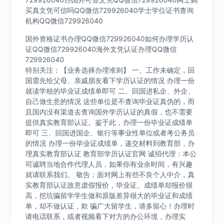
买真文凭可信吗QQ微信729926040学士学位证书查询
机构QQ微信729926040
国外资格证书办理QQ微信729926040如何办理学历认
证QQ微信729926040海外文凭认证办理QQ微信
729926040
特别关注：【业务选择办理准则】 一、工作未确定，回
国需先给父母、亲戚朋友看下学历认证的情况 办理一份
就读学校的毕业证成绩单即可 二、回国进私企、外企、
自己做生意的情况 这些单位是不查询毕业证真伪的，而
且国内没有渠道去查询国外学历认证的真假，也不需要
提供真实教育部认证。鉴于此，办理一份毕业证成绩单
即可 三、回国进国企、银行等事业性单位或者考公务员
的情况 办理一份毕业证成绩单，递交材料到教育部，办
理真实教育部认证 教育部学历认证官网 诚招代理：本公
司诚聘当地合作代理人员，如果你有业余时间，有兴趣
就请联系我们。 敬告：面对网上有些不良个人中介，真
实教育部认证故意虚假报价，毕业证、成绩单却报价很
高，挖坑骗留学学生做和原版差异很大的毕业证和成绩
单，却不做认证，欺 骗广大留学生，请多留心！办理时
请电话联系，或者视频看下对方的办公环境，办理实