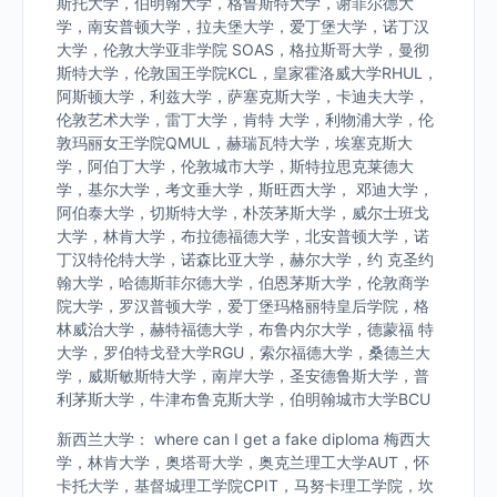
斯托大学，伯明翰大学，格鲁斯特大学，谢菲尔德大
学，南安普顿大学，拉夫堡大学，爱丁堡大学，诺丁汉
大学，伦敦大学亚非学院 SOAS，格拉斯哥大学，曼彻
斯特大学，伦敦国王学院KCL，皇家霍洛威大学RHUL，
阿斯顿大学，利兹大学，萨塞克斯大学，卡迪夫大学，
伦敦艺术大学，雷丁大学，肯特 大学，利物浦大学，伦
敦玛丽女王学院QMUL，赫瑞瓦特大学，埃塞克斯大
学，阿伯丁大学，伦敦城市大学，斯特拉思克莱德大
学，基尔大学，考文垂大学，斯旺西大学， 邓迪大学，
阿伯泰大学，切斯特大学，朴茨茅斯大学，威尔士班戈
大学，林肯大学，布拉德福德大学，北安普顿大学，诺
丁汉特伦特大学，诺森比亚大学，赫尔大学，约 克圣约
翰大学，哈德斯菲尔德大学，伯恩茅斯大学，伦敦商学
院大学，罗汉普顿大学，爱丁堡玛格丽特皇后学院，格
林威治大学，赫特福德大学，布鲁内尔大学，德蒙福 特
大学，罗伯特戈登大学RGU，索尔福德大学，桑德兰大
学，威斯敏斯特大学，南岸大学，圣安德鲁斯大学，普
利茅斯大学，牛津布鲁克斯大学，伯明翰城市大学BCU
新西兰大学： where can I get a fake diploma 梅西大
学，林肯大学，奥塔哥大学，奥克兰理工大学AUT，怀
卡托大学，基督城理工学院CPIT，马努卡理工学院，坎