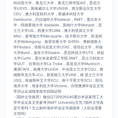
特伯雷大学，奥克兰大学，奥克兰商学院AIS，悉尼大
学USYD，新南威尔士大学UNSW，查尔斯达尔文大学
CDU，澳大利亚联邦大学，斯威本科技大学
Swinburne，巴拉瑞特大学ballarat，RMIT，墨尔本大
学，阿德莱德大学 Adelaide，莫纳什大学Monash，昆
士兰大学UQ，西澳大学UWA，澳大利亚国立大学
ANU，麦考瑞大学Macquarie，纽卡斯尔大学，卧龙岗
大学Wollongong，格里菲斯大学 Griffith，弗林德斯大
学Flinders，塔斯马尼亚大学UTAS，堪培拉大学，邦德
大学Bond，迪肯大学Deakin，悉尼科技大学UTS，科廷
大学Curtin，墨尔本皇家理工学院 RMIT，昆士兰科技大
学QUT，拉筹伯大学La Trobe，莫道克大学Murdoch，
澳洲TAFE，南澳大学UniSA，中央昆士兰大学CQU，詹
姆斯库克大学JCU，新英格兰大学UNE，南 昆士兰大学
USQ，埃迪斯科文大学ECU，南十字星大学SCU，阳光
海岸大学，维多利亚大学Victoria，办理澳洲毕业证文凭
学历认证成绩单留学回国证明
《国外文凭推荐》微信Q729926040墨尔本皇家理工大
学毕业证及文凭参考|RMIT University文凭,?国外文凭真
是可查吗？怎么制作海外毕业证书成绩单《入职会需要
文凭吗》