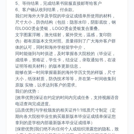
5、等待结果，完成结果书留服直接邮寄给客户
6、客户确认收到结果，付余款。
我们对海外大学及学院的毕业证成绩单所使用的材料，
尺寸大小，防伪结构（包括：隐形水印，阴影底纹，钢
印LOGO烫金烫银，LOGO烫金烫银复合重叠。
文字图案浮雕，激光镭射，紫外荧光，温感，复印防
伪）都有原版本文凭对照。质量得到了广大海外客户群
体的认可，同时和海外学校留学中介，
同时能做到与时俱进，及时掌握各大院校的（毕业证，
成绩单，资格证，学生卡，结业证，录取通知书，在读
证明等相关材料）的版本更新信息，
能够在第一时间掌握最新的海外学历文凭的样版，尺寸
大小，纸张材质，防伪技术等等，并在第一时间收集到
原版 实物，以求达到客户的需求。
我们的优势：
[效率优势]保证在约定的时间内完成任务，支持视频语音
电话查询完成进度。
[品质优势]与学校颁发的相关证件1:1纸质尺寸制定（定
期向各大院校毕业生购买最新版本毕业证成绩单保证您
拿到的是学校内部最新版本毕业证成绩单）
[保密优势]我们绝不向任何个人或组织泄露您的隐私，致