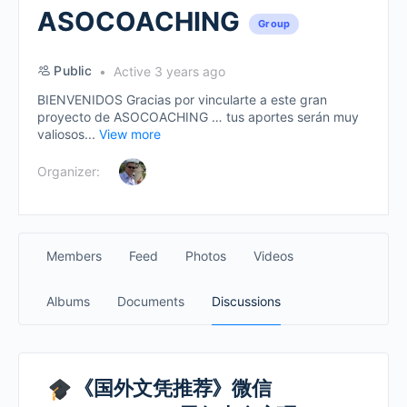
ASOCOACHING
Group
Public
Active 3 years ago
BIENVENIDOS Gracias por vincularte a este gran
proyecto de ASOCOACHING … tus aportes serán muy
valiosos...
View more
Organizer:
Members
Feed
Photos
Videos
Albums
Documents
Discussions
《国外文凭推荐》微信