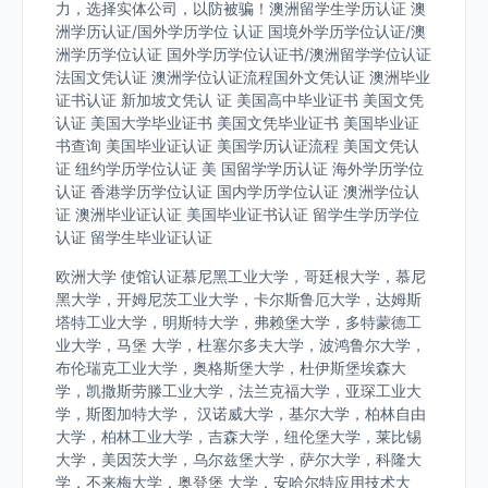
力，选择实体公司，以防被骗！澳洲留学生学历认证 澳
洲学历认证/国外学历学位 认证 国境外学历学位认证/澳
洲学历学位认证 国外学历学位认证书/澳洲留学学位认证
法国文凭认证 澳洲学位认证流程国外文凭认证 澳洲毕业
证书认证 新加坡文凭认 证 美国高中毕业证书 美国文凭
认证 美国大学毕业证书 美国文凭毕业证书 美国毕业证
书查询 美国毕业证认证 美国学历认证流程 美国文凭认
证 纽约学历学位认证 美 国留学学历认证 海外学历学位
认证 香港学历学位认证 国内学历学位认证 澳洲学位认
证 澳洲毕业证认证 美国毕业证书认证 留学生学历学位
认证 留学生毕业证认证
欧洲大学 使馆认证慕尼黑工业大学，哥廷根大学，慕尼
黑大学，开姆尼茨工业大学，卡尔斯鲁厄大学，达姆斯
塔特工业大学，明斯特大学，弗赖堡大学，多特蒙德工
业大学，马堡 大学，杜塞尔多夫大学，波鸿鲁尔大学，
布伦瑞克工业大学，奥格斯堡大学，杜伊斯堡埃森大
学，凯撒斯劳滕工业大学，法兰克福大学，亚琛工业大
学，斯图加特大学， 汉诺威大学，基尔大学，柏林自由
大学，柏林工业大学，吉森大学，纽伦堡大学，莱比锡
大学，美因茨大学，乌尔兹堡大学，萨尔大学，科隆大
学，不来梅大学，奥登堡 大学，安哈尔特应用技术大