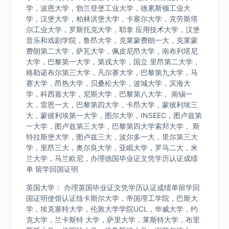
学，波恩大学，勃兰登堡工业大学，德累斯顿工业大
学，汉堡大学，柏林洪堡大学，卡塞尔大学，克劳斯塔
尔工业大学，罗斯托克大学，耶拿 应用技术大学，汉堡
音乐和戏剧学院，鲁昂大学，克莱蒙费朗一大，克莱蒙
费朗第二大学，萨瓦大学，佩皮尼昂大学，南布列塔尼
大学，巴黎第一大学，第戎大学，国立 里昂第二大学，
格勒诺布尔第三大学，凡尔赛大学，巴黎第九大学，马
赛大学，昂热大学，贝桑松大学，波城大学，滨海大
学，科西嘉大学，尼斯大学，巴黎第八大学， 南锡一
大，雷恩一大，巴黎第四大学，卡昂大学，蒙彼利埃三
大，蒙彼利埃第一大学，图尔大学，INSEEC，图卢兹第
一大学，图卢兹第三大学，巴黎第四大学索邦大学， 斯
特拉斯堡大学，图卢兹三大，波尔多一大，里尔第三大
学，里昂三大，奥尔良大学，亚眠大学，罗马二大，米
兰大学，马兰欧尼，办理德国毕业证文凭学历认证成绩
单 留学回国证明
英国大学： 办理英国毕业证文凭学历认证成绩单留学回
国证明使馆认证纽卡斯尔大学，帝国理工学院，巴斯大
学，埃克塞特大学，伦敦大学学院UCL，华威大学，约
克大学，兰卡斯特 大学，萨里大学，莱斯特大学，布里