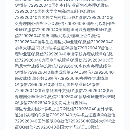
Q\微信 729926040国外本科毕业证怎么办理Q\微信
729926040国外大学文凭高仿真制作Q\微信
729926040办国外文凭可找工作Q\微信729926040怎
么办理国外假毕业证Q\微信729926040哪里可以制作毕
业证Q\微信729926040美国哪里可以办理毕业证Q\微
信729926040澳洲 哪里可以办理毕业证Q\微信
729926040留学生在哪里买毕业证Q\微信729926040
加拿大哪里 可以办理毕业证Q\微信729926040诚信办
理毕业证Q\微信729926040申请学校办理成绩单Q \微
信729926040办理水印成绩单Q\微信729926040办理
悉尼大学成绩单Q\微信729926040多伦多办理成绩单
Q\微信729926040修改成绩单GPAQ\微信729926040
修改成绩 单分数Q\微信729926040办理多大成绩单
Q\微信729926040如何拿到国外毕业证Q\微信
729926040快速拿到国外文凭Q\微信729926040快速
办理国外毕业证Q\微信729926040假毕业证能查出来吗
Q\微信729926040假文凭网上能查到吗
哪里专业办国外假毕业证QQ微信729926040国外录取
通知书办理QQ微信729926040大学毕业证查询QQ微信
729926040国外模版QQ微信729926040国外大学毕业
证QQ微信729926040英国大学毕业证QQ微信