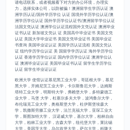
请电话联系，或者视频看下对方的办公环境，办理实
力，选择实体公司，以防被骗！澳洲留学生学历认证 澳
洲学历认证/国外学历学位 认证 国境外学历学位认证/澳
洲学历学位认证 国外学历学位认证书/澳洲留学学位认证
法国文凭认证 澳洲学位认证流程国外文凭认证 澳洲毕业
证书认证 新加坡文凭认 证 美国高中毕业证书 美国文凭
认证 美国大学毕业证书 美国文凭毕业证书 美国毕业证
书查询 美国毕业证认证 美国学历认证流程 美国文凭认
证 纽约学历学位认证 美 国留学学历认证 海外学历学位
认证 香港学历学位认证 国内学历学位认证 澳洲学位认
证 澳洲毕业证认证 美国毕业证书认证 留学生学历学位
认证 留学生毕业证认证
欧洲大学 使馆认证慕尼黑工业大学，哥廷根大学，慕尼
黑大学，开姆尼茨工业大学，卡尔斯鲁厄大学，达姆斯
塔特工业大学，明斯特大学，弗赖堡大学，多特蒙德工
业大学，马堡 大学，杜塞尔多夫大学，波鸿鲁尔大学，
布伦瑞克工业大学，奥格斯堡大学，杜伊斯堡埃森大
学，凯撒斯劳滕工业大学，法兰克福大学，亚琛工业大
学，斯图加特大学， 汉诺威大学，基尔大学，柏林自由
大学，柏林工业大学，吉森大学，纽伦堡大学，莱比锡
大学，美因茨大学，乌尔兹堡大学，萨尔大学，科隆大