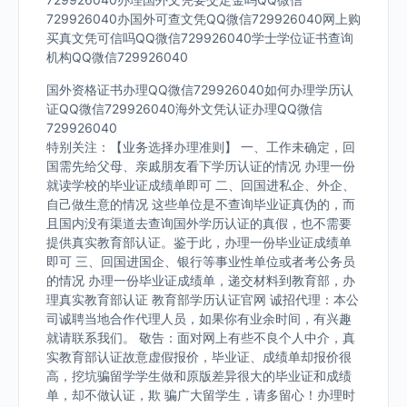
729926040办国外可查文凭QQ微信729926040网上购
买真文凭可信吗QQ微信729926040学士学位证书查询
机构QQ微信729926040
国外资格证书办理QQ微信729926040如何办理学历认
证QQ微信729926040海外文凭认证办理QQ微信
729926040
特别关注：【业务选择办理准则】 一、工作未确定，回
国需先给父母、亲戚朋友看下学历认证的情况 办理一份
就读学校的毕业证成绩单即可 二、回国进私企、外企、
自己做生意的情况 这些单位是不查询毕业证真伪的，而
且国内没有渠道去查询国外学历认证的真假，也不需要
提供真实教育部认证。鉴于此，办理一份毕业证成绩单
即可 三、回国进国企、银行等事业性单位或者考公务员
的情况 办理一份毕业证成绩单，递交材料到教育部，办
理真实教育部认证 教育部学历认证官网 诚招代理：本公
司诚聘当地合作代理人员，如果你有业余时间，有兴趣
就请联系我们。 敬告：面对网上有些不良个人中介，真
实教育部认证故意虚假报价，毕业证、成绩单却报价很
高，挖坑骗留学学生做和原版差异很大的毕业证和成绩
单，却不做认证，欺 骗广大留学生，请多留心！办理时