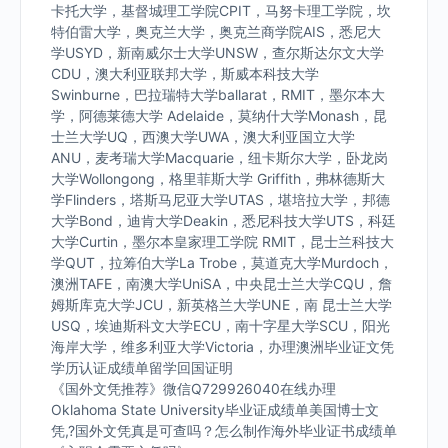
卡托大学，基督城理工学院CPIT，马努卡理工学院，坎
特伯雷大学，奥克兰大学，奥克兰商学院AIS，悉尼大
学USYD，新南威尔士大学UNSW，查尔斯达尔文大学
CDU，澳大利亚联邦大学，斯威本科技大学
Swinburne，巴拉瑞特大学ballarat，RMIT，墨尔本大
学，阿德莱德大学 Adelaide，莫纳什大学Monash，昆
士兰大学UQ，西澳大学UWA，澳大利亚国立大学
ANU，麦考瑞大学Macquarie，纽卡斯尔大学，卧龙岗
大学Wollongong，格里菲斯大学 Griffith，弗林德斯大
学Flinders，塔斯马尼亚大学UTAS，堪培拉大学，邦德
大学Bond，迪肯大学Deakin，悉尼科技大学UTS，科廷
大学Curtin，墨尔本皇家理工学院 RMIT，昆士兰科技大
学QUT，拉筹伯大学La Trobe，莫道克大学Murdoch，
澳洲TAFE，南澳大学UniSA，中央昆士兰大学CQU，詹
姆斯库克大学JCU，新英格兰大学UNE，南 昆士兰大学
USQ，埃迪斯科文大学ECU，南十字星大学SCU，阳光
海岸大学，维多利亚大学Victoria，办理澳洲毕业证文凭
学历认证成绩单留学回国证明
《国外文凭推荐》微信Q729926040在线办理
Oklahoma State University毕业证成绩单美国博士文
凭,?国外文凭真是可查吗？怎么制作海外毕业证书成绩单