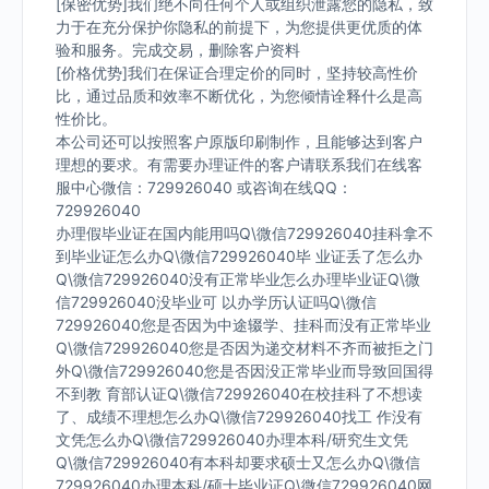
[保密优势]我们绝不向任何个人或组织泄露您的隐私，致
力于在充分保护你隐私的前提下，为您提供更优质的体
验和服务。完成交易，删除客户资料
[价格优势]我们在保证合理定价的同时，坚持较高性价
比，通过品质和效率不断优化，为您倾情诠释什么是高
性价比。
本公司还可以按照客户原版印刷制作，且能够达到客户
理想的要求。有需要办理证件的客户请联系我们在线客
服中心微信：729926040 或咨询在线QQ：
729926040
办理假毕业证在国内能用吗Q\微信729926040挂科拿不
到毕业证怎么办Q\微信729926040毕 业证丢了怎么办
Q\微信729926040没有正常毕业怎么办理毕业证Q\微
信729926040没毕业可 以办学历认证吗Q\微信
729926040您是否因为中途辍学、挂科而没有正常毕业
Q\微信729926040您是否因为递交材料不齐而被拒之门
外Q\微信729926040您是否因没正常毕业而导致回国得
不到教 育部认证Q\微信729926040在校挂科了不想读
了、成绩不理想怎么办Q\微信729926040找工 作没有
文凭怎么办Q\微信729926040办理本科/研究生文凭
Q\微信729926040有本科却要求硕士又怎么办Q\微信
729926040办理本科/硕士毕业证Q\微信729926040网