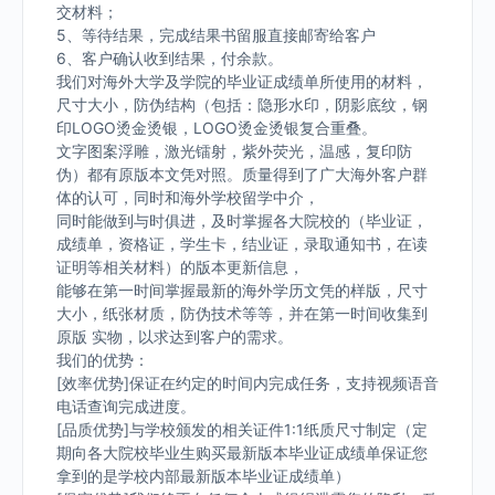
交材料；
5、等待结果，完成结果书留服直接邮寄给客户
6、客户确认收到结果，付余款。
我们对海外大学及学院的毕业证成绩单所使用的材料，
尺寸大小，防伪结构（包括：隐形水印，阴影底纹，钢
印LOGO烫金烫银，LOGO烫金烫银复合重叠。
文字图案浮雕，激光镭射，紫外荧光，温感，复印防
伪）都有原版本文凭对照。质量得到了广大海外客户群
体的认可，同时和海外学校留学中介，
同时能做到与时俱进，及时掌握各大院校的（毕业证，
成绩单，资格证，学生卡，结业证，录取通知书，在读
证明等相关材料）的版本更新信息，
能够在第一时间掌握最新的海外学历文凭的样版，尺寸
大小，纸张材质，防伪技术等等，并在第一时间收集到
原版 实物，以求达到客户的需求。
我们的优势：
[效率优势]保证在约定的时间内完成任务，支持视频语音
电话查询完成进度。
[品质优势]与学校颁发的相关证件1:1纸质尺寸制定（定
期向各大院校毕业生购买最新版本毕业证成绩单保证您
拿到的是学校内部最新版本毕业证成绩单）