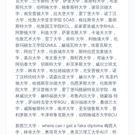
克大学，兰卡斯特 大学，萨里大学，莱斯特大学，布里
斯托大学，伯明翰大学，格鲁斯特大学，谢菲尔德大
学，南安普顿大学，拉夫堡大学，爱丁堡大学，诺丁汉
大学，伦敦大学亚非学院 SOAS，格拉斯哥大学，曼彻
斯特大学，伦敦国王学院KCL，皇家霍洛威大学RHUL，
阿斯顿大学，利兹大学，萨塞克斯大学，卡迪夫大学，
伦敦艺术大学，雷丁大学，肯特 大学，利物浦大学，伦
敦玛丽女王学院QMUL，赫瑞瓦特大学，埃塞克斯大
学，阿伯丁大学，伦敦城市大学，斯特拉思克莱德大
学，基尔大学，考文垂大学，斯旺西大学， 邓迪大学，
阿伯泰大学，切斯特大学，朴茨茅斯大学，威尔士班戈
大学，林肯大学，布拉德福德大学，北安普顿大学，诺
丁汉特伦特大学，诺森比亚大学，赫尔大学，约 克圣约
翰大学，哈德斯菲尔德大学，伯恩茅斯大学，伦敦商学
院大学，罗汉普顿大学，爱丁堡玛格丽特皇后学院，格
林威治大学，赫特福德大学，布鲁内尔大学，德蒙福 特
大学，罗伯特戈登大学RGU，索尔福德大学，桑德兰大
学，威斯敏斯特大学，南岸大学，圣安德鲁斯大学，普
利茅斯大学，牛津布鲁克斯大学，伯明翰城市大学BCU
新西兰大学： where can I get a fake diploma 梅西大
学，林肯大学，奥塔哥大学，奥克兰理工大学AUT，怀