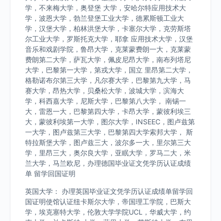
学，不来梅大学，奥登堡 大学，安哈尔特应用技术大
学，波恩大学，勃兰登堡工业大学，德累斯顿工业大
学，汉堡大学，柏林洪堡大学，卡塞尔大学，克劳斯塔
尔工业大学，罗斯托克大学，耶拿 应用技术大学，汉堡
音乐和戏剧学院，鲁昂大学，克莱蒙费朗一大，克莱蒙
费朗第二大学，萨瓦大学，佩皮尼昂大学，南布列塔尼
大学，巴黎第一大学，第戎大学，国立 里昂第二大学，
格勒诺布尔第三大学，凡尔赛大学，巴黎第九大学，马
赛大学，昂热大学，贝桑松大学，波城大学，滨海大
学，科西嘉大学，尼斯大学，巴黎第八大学， 南锡一
大，雷恩一大，巴黎第四大学，卡昂大学，蒙彼利埃三
大，蒙彼利埃第一大学，图尔大学，INSEEC，图卢兹第
一大学，图卢兹第三大学，巴黎第四大学索邦大学， 斯
特拉斯堡大学，图卢兹三大，波尔多一大，里尔第三大
学，里昂三大，奥尔良大学，亚眠大学，罗马二大，米
兰大学，马兰欧尼，办理德国毕业证文凭学历认证成绩
单 留学回国证明
英国大学： 办理英国毕业证文凭学历认证成绩单留学回
国证明使馆认证纽卡斯尔大学，帝国理工学院，巴斯大
学，埃克塞特大学，伦敦大学学院UCL，华威大学，约