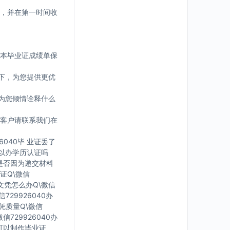
，并在第一时间收
版本毕业证成绩单保
下，为您提供更优
为您倾情诠释什么
客户请联系我们在
6040毕 业证丢了
可 以办学历认证吗
您是否因为递交材料
证Q\微信
有文凭怎么办Q\微信
729926040办
文凭质量Q\微信
信729926040办
里可以制作毕业证