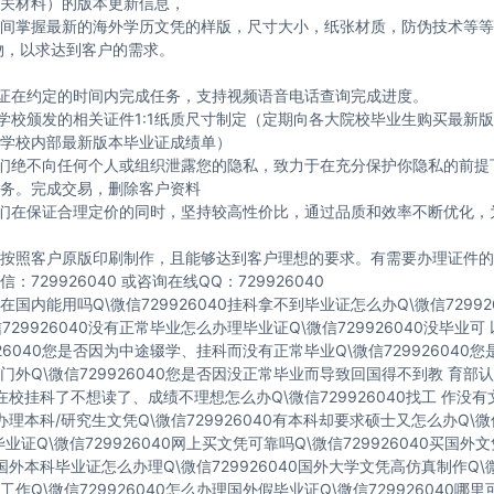
关材料）的版本更新信息，
间掌握最新的海外学历文凭的样版，尺寸大小，纸张材质，防伪技术等等
物，以求达到客户的需求。
保证在约定的时间内完成任务，支持视频语音电话查询完成进度。
与学校颁发的相关证件1:1纸质尺寸制定（定期向各大院校毕业生购买最新
学校内部最新版本毕业证成绩单）
我们绝不向任何个人或组织泄露您的隐私，致力于在充分保护你隐私的前提
务。完成交易，删除客户资料
我们在保证合理定价的同时，坚持较高性价比，通过品质和效率不断优化，
按照客户原版印刷制作，且能够达到客户理想的要求。有需要办理证件的
：729926040 或咨询在线QQ：729926040
国内能用吗Q\微信729926040挂科拿不到毕业证怎么办Q\微信72992
729926040没有正常毕业怎么办理毕业证Q\微信729926040没毕业
926040您是否因为中途辍学、挂科而没有正常毕业Q\微信729926040
门外Q\微信729926040您是否因没正常毕业而导致回国得不到教 育部认
40在校挂科了不想读了、成绩不理想怎么办Q\微信729926040找工 作没
40办理本科/研究生文凭Q\微信729926040有本科却要求硕士又怎么办Q\微信
业证Q\微信729926040网上买文凭可靠吗Q\微信729926040买国外
40国外本科毕业证怎么办理Q\微信729926040国外大学文凭高仿真制作Q\微
作Q\微信729926040怎么办理国外假毕业证Q\微信729926040哪