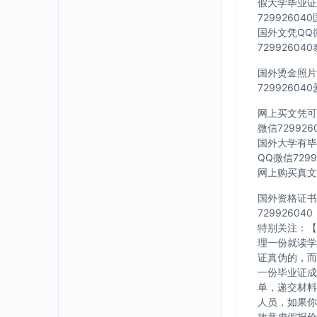
假大学毕业证Q
7299260
国外文凭QQ微
7299260
国外烫金照片Q
7299260
网上买文凭可靠
微信72992
国外大学有毕业
QQ微信729
网上购买真文凭
国外资格证书办
729926040
特别关注：【
理一份就读学
证真伪的，而
一份毕业证成
单，递交材料
人员，如果你
故意虚假报价