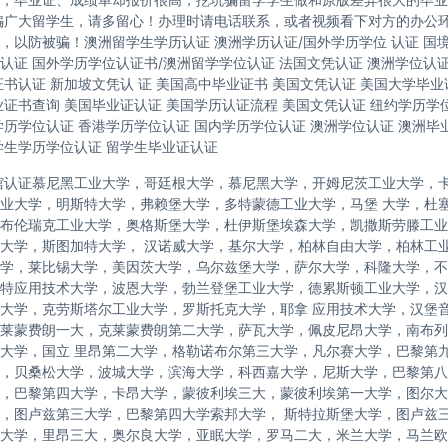
骗广大留学生，请多留心！办理时请电话联系，或者视频看下对方的办公
，以防被骗！澳洲留学生学历认证 澳洲学历认证/国外学历学位 认证 国
认证 国外学历学位认证书/澳洲留学学位认证 法国文凭认证 澳洲学位认
证书认证 新加坡文凭认 证 美国高中毕业证书 美国文凭认证 美国大学毕业
业证书查询 美国毕业证认证 美国学历认证流程 美国文凭认证 纽约学历学位
学历学位认证 香港学历学位认证 国内学历学位认证 澳洲学位认证 澳洲毕
学生学历学位认证 留学生毕业证认证
馆认证慕尼黑工业大学，哥廷根大学，慕尼黑大学，开姆尼茨工业大学，
业大学，明斯特大学，弗赖堡大学，多特蒙德工业大学，马堡 大学，杜
布伦瑞克工业大学，奥格斯堡大学，杜伊斯堡埃森大学，凯撒斯劳滕工业
大学，斯图加特大学， 汉诺威大学，基尔大学，柏林自由大学，柏林工
学，莱比锡大学，美因茨大学，乌尔兹堡大学，萨尔大学，科隆大学，不
特应用技术大学，波恩大学，勃兰登堡工业大学，德累斯顿工业大学，汉
大学，克劳斯塔尔工业大学，罗斯托克大学，耶拿 应用技术大学，汉堡
莱蒙费朗一大，克莱蒙费朗第二大学，萨瓦大学，佩皮尼昂大学，南布列
大学，国立 里昂第二大学，格勒诺布尔第三大学，凡尔赛大学，巴黎第
，贝桑松大学，波城大学，滨海大学，科西嘉大学，尼斯大学，巴黎第八
，巴黎第四大学，卡昂大学，蒙彼利埃三大，蒙彼利埃第一大学，图尔大学，
，图卢兹第三大学，巴黎第四大学索邦大学， 斯特拉斯堡大学，图卢兹
大学，里昂三大，奥尔良大学，亚眠大学，罗马二大，米兰大学，马兰欧