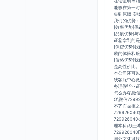
在读证明等相
能够在第一时
集到原版 实
我们的优势：
[效率优势]
[品质优势]
证您拿到的是
[保密优势]
质的体验和服
[价格优势]
是高性价比。
本公司还可以
线客服中心微信
办理假毕业证在
怎么办Q\微信
Q\微信729
不齐而被拒之
7299260
7299260
理本科/硕士毕
7299260
国外文凭可找工