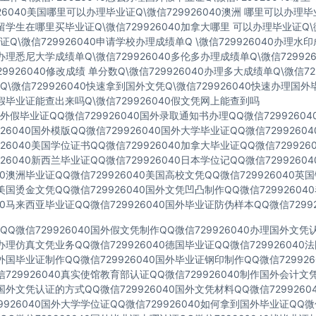
926040美国哪里可以办理毕业证Q\微信729926040澳洲 哪里可以办理
40留学生在哪里买毕业证Q\微信729926040加拿大哪里 可以办理毕业证Q\微
Q\微信729926040申请学校办理成绩单Q \微信729926040办理水
40办理悉尼大学成绩单Q\微信729926040多伦多办理成绩单Q\微信72992
729926040修改成绩 单分数Q\微信729926040办理多大成绩单Q\微信72
\微信729926040快速拿到国外文凭Q\微信729926040快速办理国外
40假毕业证能查出来吗Q\微信729926040假文凭网上能查到吗
假毕业证QQ微信729926040国外录取通知书办理QQ微信7299260
926040国外模版QQ微信729926040国外大学毕业证QQ微信729926
926040美国学位证书QQ微信729926040加拿大毕业证QQ微信72992
926040新西兰毕业证QQ微信729926040日本学位记QQ微信729926
040澳洲毕业证QQ微信729926040美国高校文凭QQ微信729926040
40美国烫金文凭QQ微信729926040国外文凭凹凸制作QQ微信7299260
040马来西亚毕业证QQ微信729926040国外毕业证防伪样本QQ微信72992
Q微信729926040国外假文凭制作QQ微信729926040办理国外文
40办理仿真文凭业务QQ微信729926040德国毕业证QQ微信72992604
40外国毕业证制作QQ微信729926040国外毕业证钢印制作QQ微信72992
729926040真实使馆教育部认证QQ微信729926040制作国外会计文
40国外文凭认证的方式QQ微信729926040国外文凭材料QQ微信729926
9926040国外大学学位证QQ微信729926040如何拿到国外毕业证QQ微信