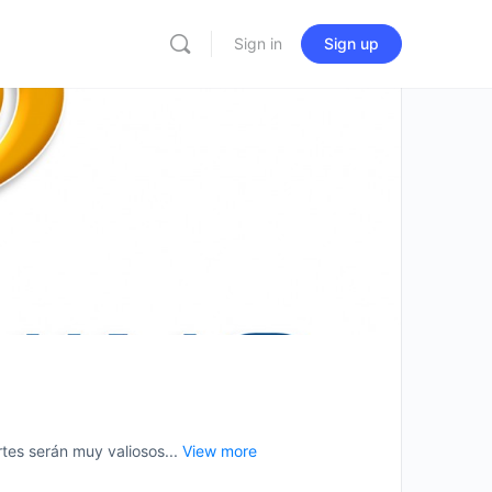
Sign in
Sign up
es serán muy valiosos...
View more