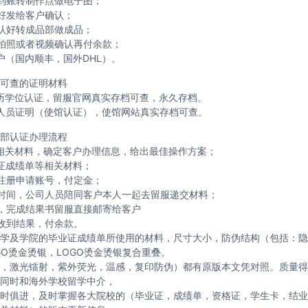
到账转制作点做电子图；
好发给客户确认；
认好转成品部做成品；
拍照或者视频确认再付余款；
户（国内顺丰，国外DHL）。
可查的证明材料
历学位认证，留服官网真实存档可查，永久存档。
人员证明（使馆认证），使馆网站真实存档可查。
部认证办理流程
相关材料，确定客户办理信息，给出最佳操作方案；
证成绩单等相关材料；
注册申请账号，付定金；
时间，公司人员陪同客户本人一起去留服递交材料；
，完成结果书留服直接邮寄给客户
收到结果，付余款。
学及学院的毕业证成绩单所使用的材料，尺寸大小，防伪结构（包括：隐
GO烫金烫银，LOGO烫金烫银复合重叠。
，激光镭射，紫外荧光，温感，复印防伪）都有原版本文凭对照。质量得
同时和海外学校留学中介，
时俱进，及时掌握各大院校的（毕业证，成绩单，资格证，学生卡，结业