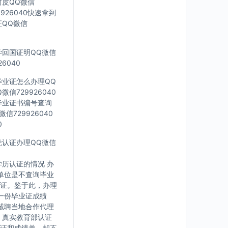
封皮QQ微信
926040快速拿到
证QQ微信
留学回国证明QQ微信
6040
科毕业证怎么办理QQ
信729926040
外毕业证书编号查询
信729926040
0
文凭认证办理QQ微信
历认证的情况 办
单位是不查询毕业
证。鉴于此，办理
一份毕业证成绩
诚聘当地合作代理
，真实教育部认证
证和成绩单，却不