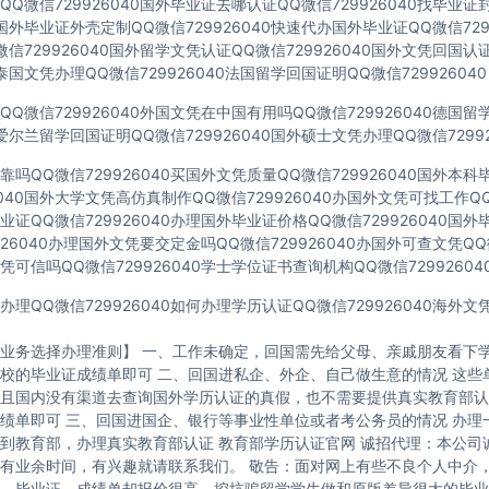
Q微信729926040国外毕业证去哪认证QQ微信729926040找毕业证
40国外毕业证外壳定制QQ微信729926040快速代办国外毕业证QQ微信729
信729926040国外留学文凭认证QQ微信729926040国外文凭回国认
40泰国文凭办理QQ微信729926040法国留学回国证明QQ微信729926040
Q微信729926040外国文凭在中国有用吗QQ微信729926040德国
40爱尔兰留学回国证明QQ微信729926040国外硕士文凭办理QQ微信72992
吗QQ微信729926040买国外文凭质量QQ微信729926040国外本
6040国外大学文凭高仿真制作QQ微信729926040办国外文凭可找工作QQ微
证QQ微信729926040办理国外毕业证价格QQ微信729926040国
926040办理国外文凭要交定金吗QQ微信729926040办国外可查文凭QQ微
可信吗QQ微信729926040学士学位证书查询机构QQ微信72992604
理QQ微信729926040如何办理学历认证QQ微信729926040海外
业务选择办理准则】 一、工作未确定，回国需先给父母、亲戚朋友看下学
校的毕业证成绩单即可 二、回国进私企、外企、自己做生意的情况 这些
且国内没有渠道去查询国外学历认证的真假，也不需要提供真实教育部认
绩单即可 三、回国进国企、银行等事业性单位或者考公务员的情况 办理
到教育部，办理真实教育部认证 教育部学历认证官网 诚招代理：本公司
有业余时间，有兴趣就请联系我们。 敬告：面对网上有些不良个人中介
，毕业证、成绩单却报价很高，挖坑骗留学学生做和原版差异很大的毕业