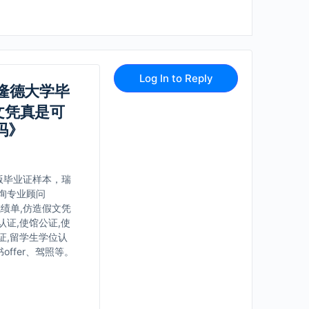
Log In to Reply
到隆德大学毕
文凭真是可
吗》
版毕业证样本，瑞
询专业顾问
成绩单,仿造假文凭
认证,使馆公证,使
证,留学生学位认
ffer、驾照等。