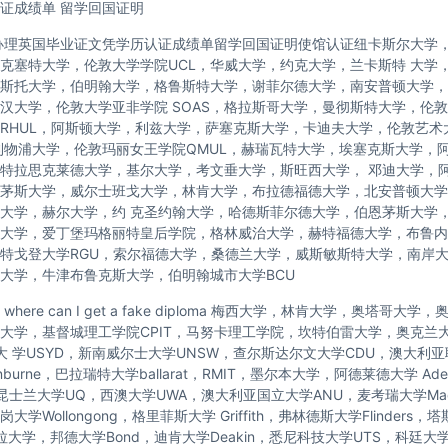
证成绩单 留学回国证明
办理英国毕业证文凭学历认证成绩单留学回国证明使馆认证纽卡斯尔大学
克塞特大学，伦敦大学学院UCL，华威大学，约克大学，兰卡斯特 大学
斯托大学，伯明翰大学，格鲁斯特大学，谢菲尔德大学，南安普顿大学，
汉大学，伦敦大学亚非学院 SOAS，格拉斯哥大学，曼彻斯特大学，伦敦
RHUL，阿斯顿大学，利兹大学，萨塞克斯大学，卡迪夫大学，伦敦艺术
利物浦大学，伦敦玛丽女王学院QMUL，赫瑞瓦特大学，埃塞克斯大学，
特拉思克莱德大学，基尔大学，考文垂大学，斯旺西大学， 邓迪大学，
茅斯大学，威尔士班戈大学，林肯大学，布拉德福德大学，北安普顿大学
大学，赫尔大学，约 克圣约翰大学，哈德斯菲尔德大学，伯恩茅斯大学
大学，爱丁堡玛格丽特皇后学院，格林威治大学，赫特福德大学，布鲁内
特戈登大学RGU，索尔福德大学，桑德兰大学，威斯敏斯特大学，南岸
大学，牛津布鲁克斯大学，伯明翰城市大学BCU
here can I get a fake diploma 梅西大学，林肯大学，奥塔哥大
托大学，基督城理工学院CPIT，马努卡理工学院，坎特伯雷大学，奥克兰
尼大 学USYD，新南威尔士大学UNSW，查尔斯达尔文大学CDU，澳大利
nburne，巴拉瑞特大学ballarat，RMIT，墨尔本大学，阿德莱德大学 Ade
，昆士兰大学UQ，西澳大学UWA，澳大利亚国立大学ANU，麦考瑞大学Macq
学Wollongong，格里菲斯大学 Griffith，弗林德斯大学Flinders
拉大学，邦德大学Bond，迪肯大学Deakin，悉尼科技大学UTS，科廷大学C