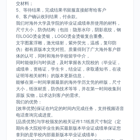
交材料；
5、等待结果，完成结果书留服直接邮寄给客户
6、客户确认收到结果，付余款。
我们对海外大学及学院的毕业证成绩单所使用的材料，
尺寸大小，防伪结构（包括：隐形水印，阴影底纹，钢
印LOGO烫金烫银，LOGO烫金烫银复合重叠。
文字图案浮雕，激光镭射，紫外荧光，温感，复印防
伪）都有原版本文凭对照。质量得到了广大海外客户群
体的认可，同时和海外学校留学中介，
同时能做到与时俱进，及时掌握各大院校的（毕业证，
成绩单，资格证，学生卡，结业证，录取通知书，在读
证明等相关材料）的版本更新信息，
能够在第一时间掌握最新的海外学历文凭的样版，尺寸
大小，纸张材质，防伪技术等等，并在第一时间收集到
原版 实物，以求达到客户的需求。
我们的优势：
[效率优势]保证在约定的时间内完成任务，支持视频语音
电话查询完成进度。
[品质优势]与学校颁发的相关证件1:1纸质尺寸制定（定
期向各大院校毕业生购买最新版本毕业证成绩单保证您
拿到的是学校内部最新版本毕业证成绩单）