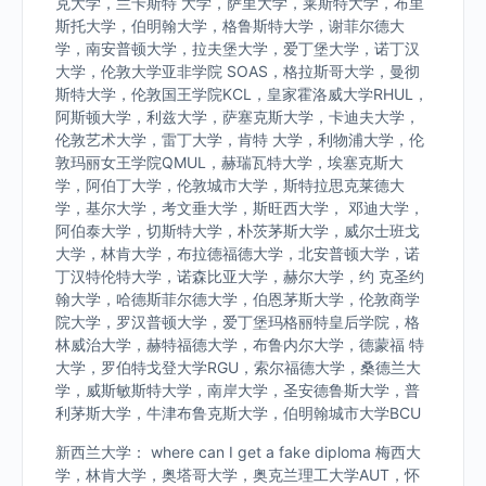
克大学，兰卡斯特 大学，萨里大学，莱斯特大学，布里
斯托大学，伯明翰大学，格鲁斯特大学，谢菲尔德大
学，南安普顿大学，拉夫堡大学，爱丁堡大学，诺丁汉
大学，伦敦大学亚非学院 SOAS，格拉斯哥大学，曼彻
斯特大学，伦敦国王学院KCL，皇家霍洛威大学RHUL，
阿斯顿大学，利兹大学，萨塞克斯大学，卡迪夫大学，
伦敦艺术大学，雷丁大学，肯特 大学，利物浦大学，伦
敦玛丽女王学院QMUL，赫瑞瓦特大学，埃塞克斯大
学，阿伯丁大学，伦敦城市大学，斯特拉思克莱德大
学，基尔大学，考文垂大学，斯旺西大学， 邓迪大学，
阿伯泰大学，切斯特大学，朴茨茅斯大学，威尔士班戈
大学，林肯大学，布拉德福德大学，北安普顿大学，诺
丁汉特伦特大学，诺森比亚大学，赫尔大学，约 克圣约
翰大学，哈德斯菲尔德大学，伯恩茅斯大学，伦敦商学
院大学，罗汉普顿大学，爱丁堡玛格丽特皇后学院，格
林威治大学，赫特福德大学，布鲁内尔大学，德蒙福 特
大学，罗伯特戈登大学RGU，索尔福德大学，桑德兰大
学，威斯敏斯特大学，南岸大学，圣安德鲁斯大学，普
利茅斯大学，牛津布鲁克斯大学，伯明翰城市大学BCU
新西兰大学： where can I get a fake diploma 梅西大
学，林肯大学，奥塔哥大学，奥克兰理工大学AUT，怀