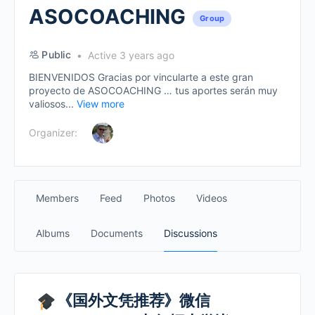
ASOCOACHING
Group
Public
Active 3 years ago
BIENVENIDOS Gracias por vincularte a este gran
proyecto de ASOCOACHING … tus aportes serán muy
valiosos...
View more
Organizer:
Members
Feed
Photos
Videos
Albums
Documents
Discussions
《国外文凭推荐》微信