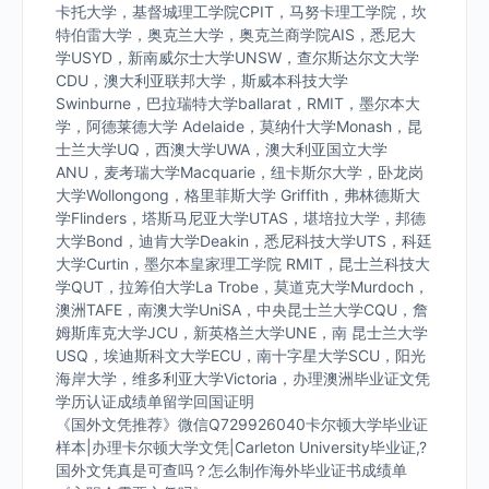
卡托大学，基督城理工学院CPIT，马努卡理工学院，坎
特伯雷大学，奥克兰大学，奥克兰商学院AIS，悉尼大
学USYD，新南威尔士大学UNSW，查尔斯达尔文大学
CDU，澳大利亚联邦大学，斯威本科技大学
Swinburne，巴拉瑞特大学ballarat，RMIT，墨尔本大
学，阿德莱德大学 Adelaide，莫纳什大学Monash，昆
士兰大学UQ，西澳大学UWA，澳大利亚国立大学
ANU，麦考瑞大学Macquarie，纽卡斯尔大学，卧龙岗
大学Wollongong，格里菲斯大学 Griffith，弗林德斯大
学Flinders，塔斯马尼亚大学UTAS，堪培拉大学，邦德
大学Bond，迪肯大学Deakin，悉尼科技大学UTS，科廷
大学Curtin，墨尔本皇家理工学院 RMIT，昆士兰科技大
学QUT，拉筹伯大学La Trobe，莫道克大学Murdoch，
澳洲TAFE，南澳大学UniSA，中央昆士兰大学CQU，詹
姆斯库克大学JCU，新英格兰大学UNE，南 昆士兰大学
USQ，埃迪斯科文大学ECU，南十字星大学SCU，阳光
海岸大学，维多利亚大学Victoria，办理澳洲毕业证文凭
学历认证成绩单留学回国证明
《国外文凭推荐》微信Q729926040卡尔顿大学毕业证
样本|办理卡尔顿大学文凭|Carleton University毕业证,?
国外文凭真是可查吗？怎么制作海外毕业证书成绩单