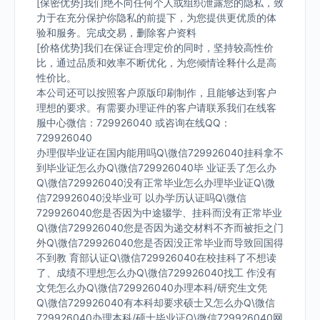
[保密优势]我们绝不向任何个人或组织泄露您的隐私，致
力于在充分保护你隐私的前提下，为您提供更优质的体
验和服务。完成交易，删除客户资料
[价格优势]我们在保证合理定价的同时，坚持较高性价
比，通过品质和效率不断优化，为您倾情诠释什么是高
性价比。
本公司还可以按照客户原版印刷制作，且能够达到客户
理想的要求。有需要办理证件的客户请联系我们在线客
服中心微信：729926040 或咨询在线QQ：
729926040
办理假毕业证在国内能用吗Q\微信729926040挂科拿不
到毕业证怎么办Q\微信729926040毕 业证丢了怎么办
Q\微信729926040没有正常毕业怎么办理毕业证Q\微
信729926040没毕业可 以办学历认证吗Q\微信
729926040您是否因为中途辍学、挂科而没有正常毕业
Q\微信729926040您是否因为递交材料不齐而被拒之门
外Q\微信729926040您是否因没正常毕业而导致回国得
不到教 育部认证Q\微信729926040在校挂科了不想读
了、成绩不理想怎么办Q\微信729926040找工 作没有
文凭怎么办Q\微信729926040办理本科/研究生文凭
Q\微信729926040有本科却要求硕士又怎么办Q\微信
729926040办理本科/硕士毕业证Q\微信729926040网