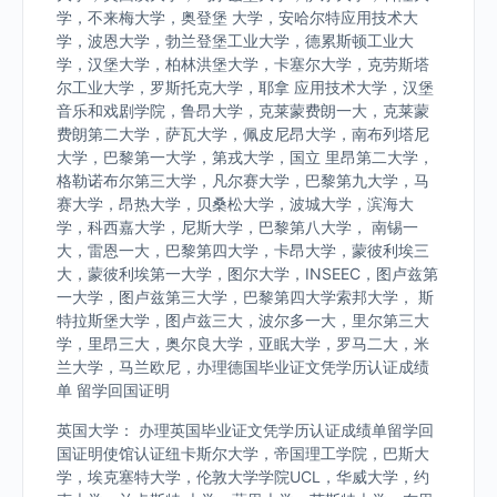
学，不来梅大学，奥登堡 大学，安哈尔特应用技术大
学，波恩大学，勃兰登堡工业大学，德累斯顿工业大
学，汉堡大学，柏林洪堡大学，卡塞尔大学，克劳斯塔
尔工业大学，罗斯托克大学，耶拿 应用技术大学，汉堡
音乐和戏剧学院，鲁昂大学，克莱蒙费朗一大，克莱蒙
费朗第二大学，萨瓦大学，佩皮尼昂大学，南布列塔尼
大学，巴黎第一大学，第戎大学，国立 里昂第二大学，
格勒诺布尔第三大学，凡尔赛大学，巴黎第九大学，马
赛大学，昂热大学，贝桑松大学，波城大学，滨海大
学，科西嘉大学，尼斯大学，巴黎第八大学， 南锡一
大，雷恩一大，巴黎第四大学，卡昂大学，蒙彼利埃三
大，蒙彼利埃第一大学，图尔大学，INSEEC，图卢兹第
一大学，图卢兹第三大学，巴黎第四大学索邦大学， 斯
特拉斯堡大学，图卢兹三大，波尔多一大，里尔第三大
学，里昂三大，奥尔良大学，亚眠大学，罗马二大，米
兰大学，马兰欧尼，办理德国毕业证文凭学历认证成绩
单 留学回国证明
英国大学： 办理英国毕业证文凭学历认证成绩单留学回
国证明使馆认证纽卡斯尔大学，帝国理工学院，巴斯大
学，埃克塞特大学，伦敦大学学院UCL，华威大学，约