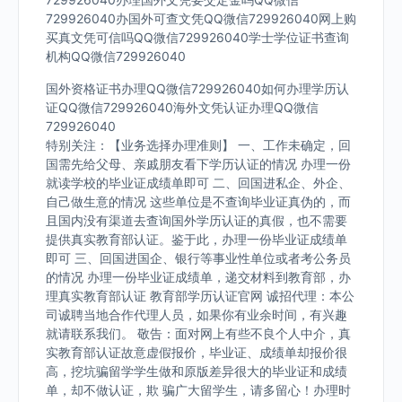
729926040办国外可查文凭QQ微信729926040网上购
买真文凭可信吗QQ微信729926040学士学位证书查询
机构QQ微信729926040
国外资格证书办理QQ微信729926040如何办理学历认
证QQ微信729926040海外文凭认证办理QQ微信
729926040
特别关注：【业务选择办理准则】 一、工作未确定，回
国需先给父母、亲戚朋友看下学历认证的情况 办理一份
就读学校的毕业证成绩单即可 二、回国进私企、外企、
自己做生意的情况 这些单位是不查询毕业证真伪的，而
且国内没有渠道去查询国外学历认证的真假，也不需要
提供真实教育部认证。鉴于此，办理一份毕业证成绩单
即可 三、回国进国企、银行等事业性单位或者考公务员
的情况 办理一份毕业证成绩单，递交材料到教育部，办
理真实教育部认证 教育部学历认证官网 诚招代理：本公
司诚聘当地合作代理人员，如果你有业余时间，有兴趣
就请联系我们。 敬告：面对网上有些不良个人中介，真
实教育部认证故意虚假报价，毕业证、成绩单却报价很
高，挖坑骗留学学生做和原版差异很大的毕业证和成绩
单，却不做认证，欺 骗广大留学生，请多留心！办理时