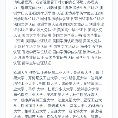
请电话联系，或者视频看下对方的办公环境，办理实
力，选择实体公司，以防被骗！澳洲留学生学历认证 澳
洲学历认证/国外学历学位 认证 国境外学历学位认证/澳
洲学历学位认证 国外学历学位认证书/澳洲留学学位认证
法国文凭认证 澳洲学位认证流程国外文凭认证 澳洲毕业
证书认证 新加坡文凭认 证 美国高中毕业证书 美国文凭
认证 美国大学毕业证书 美国文凭毕业证书 美国毕业证
书查询 美国毕业证认证 美国学历认证流程 美国文凭认
证 纽约学历学位认证 美 国留学学历认证 海外学历学位
认证 香港学历学位认证 国内学历学位认证 澳洲学位认
证 澳洲毕业证认证 美国毕业证书认证 留学生学历学位
认证 留学生毕业证认证
欧洲大学 使馆认证慕尼黑工业大学，哥廷根大学，慕尼
黑大学，开姆尼茨工业大学，卡尔斯鲁厄大学，达姆斯
塔特工业大学，明斯特大学，弗赖堡大学，多特蒙德工
业大学，马堡 大学，杜塞尔多夫大学，波鸿鲁尔大学，
布伦瑞克工业大学，奥格斯堡大学，杜伊斯堡埃森大
学，凯撒斯劳滕工业大学，法兰克福大学，亚琛工业大
学，斯图加特大学， 汉诺威大学，基尔大学，柏林自由
大学，柏林工业大学，吉森大学，纽伦堡大学，莱比锡
大学，美因茨大学，乌尔兹堡大学，萨尔大学，科隆大