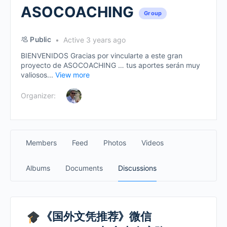
ASOCOACHING
Group
Public
Active 3 years ago
BIENVENIDOS Gracias por vincularte a este gran
proyecto de ASOCOACHING … tus aportes serán muy
valiosos...
View more
Organizer:
Members
Feed
Photos
Videos
Albums
Documents
Discussions
《国外文凭推荐》微信