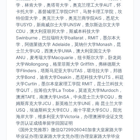
学，林肯大学，奥塔哥大学，奥克兰理工大学AUT，怀
卡托大学，基督城理工学院CPIT，马努卡理工学院，坎
特伯雷大学，奥克兰大学，奥克兰商学院AIS，悉尼大
学USYD，新南威尔士大学UNSW，查尔斯达尔文大学
CDU，澳大利亚联邦大学，斯威本科技大学
Swinburne，巴拉瑞特大学ballarat，RMIT，墨尔本大
学，阿德莱德大学 Adelaide，莫纳什大学Monash，昆
士兰大学UQ，西澳大学UWA，澳大利亚国立大学
ANU，麦考瑞大学Macquarie，纽卡斯尔大学，卧龙岗
大学Wollongong，格里菲斯大学 Griffith，弗林德斯大
学Flinders，塔斯马尼亚大学UTAS，堪培拉大学，邦德
大学Bond，迪肯大学Deakin，悉尼科技大学UTS，科廷
大学Curtin，墨尔本皇家理工学院 RMIT，昆士兰科技大
学QUT，拉筹伯大学La Trobe，莫道克大学Murdoch，
澳洲TAFE，南澳大学UniSA，中央昆士兰大学CQU，詹
姆斯库克大学JCU，新英格兰大学UNE，南 昆士兰大学
USQ，埃迪斯科文大学ECU，南十字星大学SCU，阳光
海岸大学，维多利亚大学Victoria，办理澳洲毕业证文凭
学历认证成绩单留学回国证明
《国外文凭推荐》微信Q729926040加拿大皇家路大学
毕业证办理/皇家路大学文凭办理/办理皇家路大学毕业