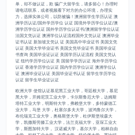
单，却不做认证，欺 骗广大留学生，请多留心！办理时
请电话联系，或者视频看下对方的办公环境，办理实
力，选择实体公司，以防被骗！澳洲留学生学历认证 澳
洲学历认证/国外学历学位 认证 国境外学历学位认证/澳
洲学历学位认证 国外学历学位认证书/澳洲留学学位认证
法国文凭认证 澳洲学位认证流程国外文凭认证 澳洲毕业
证书认证 新加坡文凭认 证 美国高中毕业证书 美国文凭
认证 美国大学毕业证书 美国文凭毕业证书 美国毕业证
书查询 美国毕业证认证 美国学历认证流程 美国文凭认
证 纽约学历学位认证 美 国留学学历认证 海外学历学位
认证 香港学历学位认证 国内学历学位认证 澳洲学位认
证 澳洲毕业证认证 美国毕业证书认证 留学生学历学位
认证 留学生毕业证认证
欧洲大学 使馆认证慕尼黑工业大学，哥廷根大学，慕尼
黑大学，开姆尼茨工业大学，卡尔斯鲁厄大学，达姆斯
塔特工业大学，明斯特大学，弗赖堡大学，多特蒙德工
业大学，马堡 大学，杜塞尔多夫大学，波鸿鲁尔大学，
布伦瑞克工业大学，奥格斯堡大学，杜伊斯堡埃森大
学，凯撒斯劳滕工业大学，法兰克福大学，亚琛工业大
学，斯图加特大学， 汉诺威大学，基尔大学，柏林自由
大学，柏林工业大学，吉森大学，纽伦堡大学，莱比锡