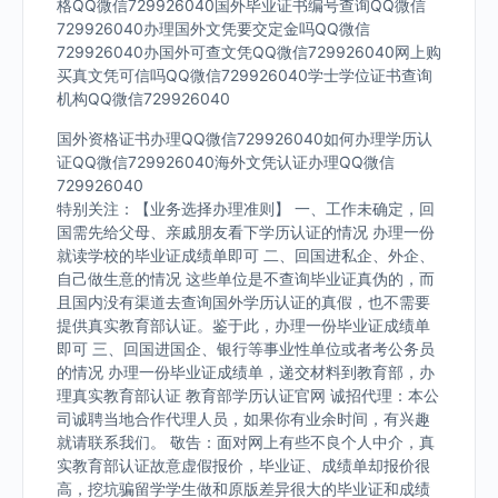
格QQ微信729926040国外毕业证书编号查询QQ微信
729926040办理国外文凭要交定金吗QQ微信
729926040办国外可查文凭QQ微信729926040网上购
买真文凭可信吗QQ微信729926040学士学位证书查询
机构QQ微信729926040
国外资格证书办理QQ微信729926040如何办理学历认
证QQ微信729926040海外文凭认证办理QQ微信
729926040
特别关注：【业务选择办理准则】 一、工作未确定，回
国需先给父母、亲戚朋友看下学历认证的情况 办理一份
就读学校的毕业证成绩单即可 二、回国进私企、外企、
自己做生意的情况 这些单位是不查询毕业证真伪的，而
且国内没有渠道去查询国外学历认证的真假，也不需要
提供真实教育部认证。鉴于此，办理一份毕业证成绩单
即可 三、回国进国企、银行等事业性单位或者考公务员
的情况 办理一份毕业证成绩单，递交材料到教育部，办
理真实教育部认证 教育部学历认证官网 诚招代理：本公
司诚聘当地合作代理人员，如果你有业余时间，有兴趣
就请联系我们。 敬告：面对网上有些不良个人中介，真
实教育部认证故意虚假报价，毕业证、成绩单却报价很
高，挖坑骗留学学生做和原版差异很大的毕业证和成绩