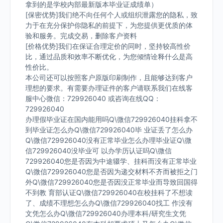
拿到的是学校内部最新版本毕业证成绩单）
[保密优势]我们绝不向任何个人或组织泄露您的隐私，致
力于在充分保护你隐私的前提下，为您提供更优质的体
验和服务。完成交易，删除客户资料
[价格优势]我们在保证合理定价的同时，坚持较高性价
比，通过品质和效率不断优化，为您倾情诠释什么是高
性价比。
本公司还可以按照客户原版印刷制作，且能够达到客户
理想的要求。有需要办理证件的客户请联系我们在线客
服中心微信：729926040 或咨询在线QQ：
729926040
办理假毕业证在国内能用吗Q\微信729926040挂科拿不
到毕业证怎么办Q\微信729926040毕 业证丢了怎么办
Q\微信729926040没有正常毕业怎么办理毕业证Q\微
信729926040没毕业可 以办学历认证吗Q\微信
729926040您是否因为中途辍学、挂科而没有正常毕业
Q\微信729926040您是否因为递交材料不齐而被拒之门
外Q\微信729926040您是否因没正常毕业而导致回国得
不到教 育部认证Q\微信729926040在校挂科了不想读
了、成绩不理想怎么办Q\微信729926040找工 作没有
文凭怎么办Q\微信729926040办理本科/研究生文凭