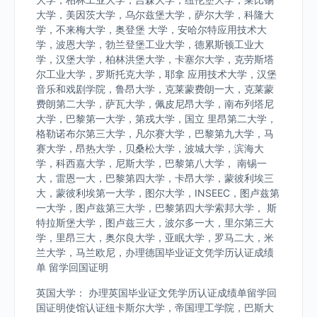
大学，美因茨大学，乌尔兹堡大学，萨尔大学，科隆大
学，不来梅大学，奥登堡 大学，安哈尔特应用技术大
学，波恩大学，勃兰登堡工业大学，德累斯顿工业大
学，汉堡大学，柏林洪堡大学，卡塞尔大学，克劳斯塔
尔工业大学，罗斯托克大学，耶拿 应用技术大学，汉堡
音乐和戏剧学院，鲁昂大学，克莱蒙费朗一大，克莱蒙
费朗第二大学，萨瓦大学，佩皮尼昂大学，南布列塔尼
大学，巴黎第一大学，第戎大学，国立 里昂第二大学，
格勒诺布尔第三大学，凡尔赛大学，巴黎第九大学，马
赛大学，昂热大学，贝桑松大学，波城大学，滨海大
学，科西嘉大学，尼斯大学，巴黎第八大学， 南锡一
大，雷恩一大，巴黎第四大学，卡昂大学，蒙彼利埃三
大，蒙彼利埃第一大学，图尔大学，INSEEC，图卢兹第
一大学，图卢兹第三大学，巴黎第四大学索邦大学， 斯
特拉斯堡大学，图卢兹三大，波尔多一大，里尔第三大
学，里昂三大，奥尔良大学，亚眠大学，罗马二大，米
兰大学，马兰欧尼，办理德国毕业证文凭学历认证成绩
单 留学回国证明
英国大学： 办理英国毕业证文凭学历认证成绩单留学回
国证明使馆认证纽卡斯尔大学，帝国理工学院，巴斯大