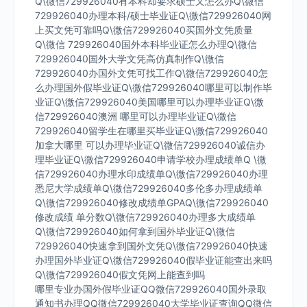
Q\微信729926040有本科却要求硕士又怎么办Q\微信
729926040办理本科/硕士毕业证Q\微信729926040网
上买文凭可靠吗Q\微信729926040买国外文凭质量
Q\微信 729926040国外本科毕业证怎么办理Q\微信
729926040国外大学文凭高仿真制作Q\微信
729926040办国外文凭可找工作Q\微信729926040怎
么办理国外假毕业证Q\微信729926040哪里可以制作毕
业证Q\微信729926040美国哪里可以办理毕业证Q\微
信729926040澳洲 哪里可以办理毕业证Q\微信
729926040留学生在哪里买毕业证Q\微信729926040
加拿大哪里 可以办理毕业证Q\微信729926040诚信办
理毕业证Q\微信729926040申请学校办理成绩单Q \微
信729926040办理水印成绩单Q\微信729926040办理
悉尼大学成绩单Q\微信729926040多伦多办理成绩单
Q\微信729926040修改成绩单GPAQ\微信729926040
修改成绩 单分数Q\微信729926040办理多大成绩单
Q\微信729926040如何拿到国外毕业证Q\微信
729926040快速拿到国外文凭Q\微信729926040快速
办理国外毕业证Q\微信729926040假毕业证能查出来吗
Q\微信729926040假文凭网上能查到吗
哪里专业办国外假毕业证QQ微信729926040国外录取
通知书办理QQ微信729926040大学毕业证查询QQ微信