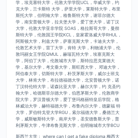
学，埃克塞特大学，伦敦大学学院UCL，华威大学，约
克大学，兰卡斯特 大学，萨里大学，莱斯特大学，布里
斯托大学，伯明翰大学，格鲁斯特大学，谢菲尔德大
学，南安普顿大学，拉夫堡大学，爱丁堡大学，诺丁汉
大学，伦敦大学亚非学院 SOAS，格拉斯哥大学，曼彻
斯特大学，伦敦国王学院KCL，皇家霍洛威大学RHUL，
阿斯顿大学，利兹大学，萨塞克斯大学，卡迪夫大学，
伦敦艺术大学，雷丁大学，肯特 大学，利物浦大学，伦
敦玛丽女王学院QMUL，赫瑞瓦特大学，埃塞克斯大
学，阿伯丁大学，伦敦城市大学，斯特拉思克莱德大
学，基尔大学，考文垂大学，斯旺西大学， 邓迪大学，
阿伯泰大学，切斯特大学，朴茨茅斯大学，威尔士班戈
大学，林肯大学，布拉德福德大学，北安普顿大学，诺
丁汉特伦特大学，诺森比亚大学，赫尔大学，约 克圣约
翰大学，哈德斯菲尔德大学，伯恩茅斯大学，伦敦商学
院大学，罗汉普顿大学，爱丁堡玛格丽特皇后学院，格
林威治大学，赫特福德大学，布鲁内尔大学，德蒙福 特
大学，罗伯特戈登大学RGU，索尔福德大学，桑德兰大
学，威斯敏斯特大学，南岸大学，圣安德鲁斯大学，普
利茅斯大学，牛津布鲁克斯大学，伯明翰城市大学BCU
新西兰大学： where can I get a fake diploma 梅西大