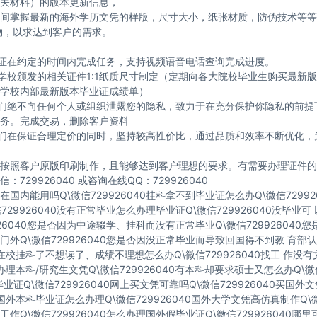
关材料）的版本更新信息，
间掌握最新的海外学历文凭的样版，尺寸大小，纸张材质，防伪技术等等
物，以求达到客户的需求。
保证在约定的时间内完成任务，支持视频语音电话查询完成进度。
与学校颁发的相关证件1:1纸质尺寸制定（定期向各大院校毕业生购买最新
学校内部最新版本毕业证成绩单）
我们绝不向任何个人或组织泄露您的隐私，致力于在充分保护你隐私的前提
务。完成交易，删除客户资料
我们在保证合理定价的同时，坚持较高性价比，通过品质和效率不断优化，
按照客户原版印刷制作，且能够达到客户理想的要求。有需要办理证件的
：729926040 或咨询在线QQ：729926040
国内能用吗Q\微信729926040挂科拿不到毕业证怎么办Q\微信72992
729926040没有正常毕业怎么办理毕业证Q\微信729926040没毕业
926040您是否因为中途辍学、挂科而没有正常毕业Q\微信729926040
门外Q\微信729926040您是否因没正常毕业而导致回国得不到教 育部认
40在校挂科了不想读了、成绩不理想怎么办Q\微信729926040找工 作没
40办理本科/研究生文凭Q\微信729926040有本科却要求硕士又怎么办Q\微信
业证Q\微信729926040网上买文凭可靠吗Q\微信729926040买国外
40国外本科毕业证怎么办理Q\微信729926040国外大学文凭高仿真制作Q\微
作Q\微信729926040怎么办理国外假毕业证Q\微信729926040哪