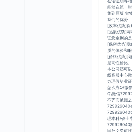
在读证明等相
能够在第一时
集到原版 实
我们的优势：
[效率优势]
[品质优势]
证您拿到的是
[保密优势]
质的体验和服
[价格优势]
是高性价比。
本公司还可以
线客服中心微信
办理假毕业证在
怎么办Q\微信
Q\微信729
不齐而被拒之
7299260
7299260
理本科/硕士毕
7299260
国外文凭可找工