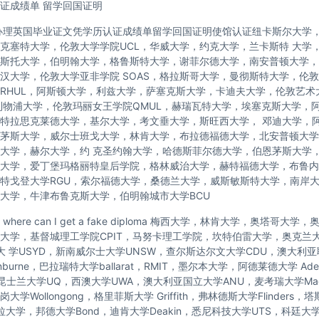
证成绩单 留学回国证明
办理英国毕业证文凭学历认证成绩单留学回国证明使馆认证纽卡斯尔大学
克塞特大学，伦敦大学学院UCL，华威大学，约克大学，兰卡斯特 大学
斯托大学，伯明翰大学，格鲁斯特大学，谢菲尔德大学，南安普顿大学，
汉大学，伦敦大学亚非学院 SOAS，格拉斯哥大学，曼彻斯特大学，伦敦
RHUL，阿斯顿大学，利兹大学，萨塞克斯大学，卡迪夫大学，伦敦艺术
利物浦大学，伦敦玛丽女王学院QMUL，赫瑞瓦特大学，埃塞克斯大学，
特拉思克莱德大学，基尔大学，考文垂大学，斯旺西大学， 邓迪大学，
茅斯大学，威尔士班戈大学，林肯大学，布拉德福德大学，北安普顿大学
大学，赫尔大学，约 克圣约翰大学，哈德斯菲尔德大学，伯恩茅斯大学
大学，爱丁堡玛格丽特皇后学院，格林威治大学，赫特福德大学，布鲁内
特戈登大学RGU，索尔福德大学，桑德兰大学，威斯敏斯特大学，南岸
大学，牛津布鲁克斯大学，伯明翰城市大学BCU
here can I get a fake diploma 梅西大学，林肯大学，奥塔哥大
托大学，基督城理工学院CPIT，马努卡理工学院，坎特伯雷大学，奥克兰
尼大 学USYD，新南威尔士大学UNSW，查尔斯达尔文大学CDU，澳大利
nburne，巴拉瑞特大学ballarat，RMIT，墨尔本大学，阿德莱德大学 Ade
，昆士兰大学UQ，西澳大学UWA，澳大利亚国立大学ANU，麦考瑞大学Macq
学Wollongong，格里菲斯大学 Griffith，弗林德斯大学Flinders
拉大学，邦德大学Bond，迪肯大学Deakin，悉尼科技大学UTS，科廷大学C