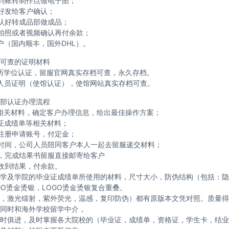
到账转制作点做电子图；
好发给客户确认；
认好转成品部做成品；
拍照或者视频确认再付余款；
户（国内顺丰，国外DHL）。
可查的证明材料
历学位认证，留服官网真实存档可查，永久存档。
人员证明（使馆认证），使馆网站真实存档可查。
部认证办理流程
相关材料，确定客户办理信息，给出最佳操作方案；
证成绩单等相关材料；
注册申请账号，付定金；
时间，公司人员陪同客户本人一起去留服递交材料；
，完成结果书留服直接邮寄给客户
收到结果，付余款。
学及学院的毕业证成绩单所使用的材料，尺寸大小，防伪结构（包括：隐
GO烫金烫银，LOGO烫金烫银复合重叠。
，激光镭射，紫外荧光，温感，复印防伪）都有原版本文凭对照。质量得
同时和海外学校留学中介，
时俱进，及时掌握各大院校的（毕业证，成绩单，资格证，学生卡，结业