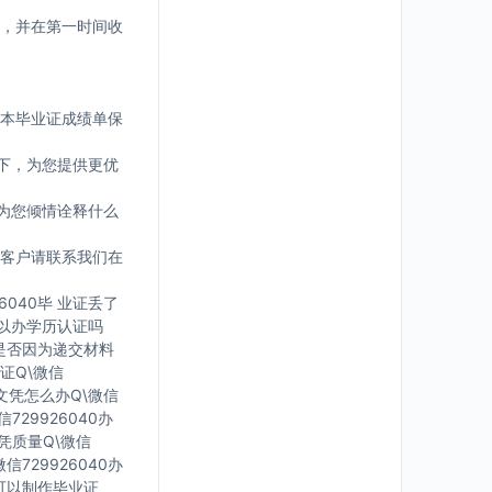
，并在第一时间收
版本毕业证成绩单保
下，为您提供更优
为您倾情诠释什么
客户请联系我们在
6040毕 业证丢了
可 以办学历认证吗
您是否因为递交材料
证Q\微信
有文凭怎么办Q\微信
729926040办
文凭质量Q\微信
信729926040办
里可以制作毕业证