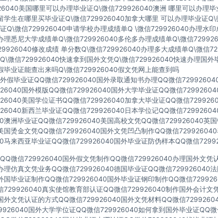
926040美国哪里可以办理毕业证Q\微信729926040澳洲 哪里可以办理
40留学生在哪里买毕业证Q\微信729926040加拿大哪里 可以办理毕业证Q\微
Q\微信729926040申请学校办理成绩单Q \微信729926040办理水
40办理悉尼大学成绩单Q\微信729926040多伦多办理成绩单Q\微信72992
729926040修改成绩 单分数Q\微信729926040办理多大成绩单Q\微信72
\微信729926040快速拿到国外文凭Q\微信729926040快速办理国外
40假毕业证能查出来吗Q\微信729926040假文凭网上能查到吗
假毕业证QQ微信729926040国外录取通知书办理QQ微信7299260
926040国外模版QQ微信729926040国外大学毕业证QQ微信729926
926040美国学位证书QQ微信729926040加拿大毕业证QQ微信72992
926040新西兰毕业证QQ微信729926040日本学位记QQ微信729926
040澳洲毕业证QQ微信729926040美国高校文凭QQ微信729926040
40美国烫金文凭QQ微信729926040国外文凭凹凸制作QQ微信7299260
040马来西亚毕业证QQ微信729926040国外毕业证防伪样本QQ微信72992
Q微信729926040国外假文凭制作QQ微信729926040办理国外文
40办理仿真文凭业务QQ微信729926040德国毕业证QQ微信72992604
40外国毕业证制作QQ微信729926040国外毕业证钢印制作QQ微信72992
729926040真实使馆教育部认证QQ微信729926040制作国外会计文
40国外文凭认证的方式QQ微信729926040国外文凭材料QQ微信729926
9926040国外大学学位证QQ微信729926040如何拿到国外毕业证QQ微信