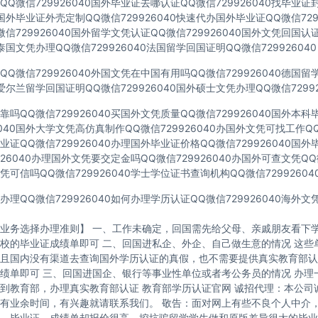
Q微信729926040国外毕业证去哪认证QQ微信729926040找毕业证
40国外毕业证外壳定制QQ微信729926040快速代办国外毕业证QQ微信729
信729926040国外留学文凭认证QQ微信729926040国外文凭回国认
40泰国文凭办理QQ微信729926040法国留学回国证明QQ微信729926040
Q微信729926040外国文凭在中国有用吗QQ微信729926040德国
40爱尔兰留学回国证明QQ微信729926040国外硕士文凭办理QQ微信72992
吗QQ微信729926040买国外文凭质量QQ微信729926040国外本
6040国外大学文凭高仿真制作QQ微信729926040办国外文凭可找工作QQ微
证QQ微信729926040办理国外毕业证价格QQ微信729926040国
926040办理国外文凭要交定金吗QQ微信729926040办国外可查文凭QQ微
可信吗QQ微信729926040学士学位证书查询机构QQ微信72992604
理QQ微信729926040如何办理学历认证QQ微信729926040海外
业务选择办理准则】 一、工作未确定，回国需先给父母、亲戚朋友看下学
校的毕业证成绩单即可 二、回国进私企、外企、自己做生意的情况 这些
且国内没有渠道去查询国外学历认证的真假，也不需要提供真实教育部认
绩单即可 三、回国进国企、银行等事业性单位或者考公务员的情况 办理
到教育部，办理真实教育部认证 教育部学历认证官网 诚招代理：本公司
有业余时间，有兴趣就请联系我们。 敬告：面对网上有些不良个人中介
，毕业证、成绩单却报价很高，挖坑骗留学学生做和原版差异很大的毕业