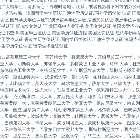
骗广大留学生，请多留心！办理时请电话联系，或者视频看下对方的办公
，以防被骗！澳洲留学生学历认证 澳洲学历认证/国外学历学位 认证 国
认证 国外学历学位认证书/澳洲留学学位认证 法国文凭认证 澳洲学位认
证书认证 新加坡文凭认 证 美国高中毕业证书 美国文凭认证 美国大学毕业
业证书查询 美国毕业证认证 美国学历认证流程 美国文凭认证 纽约学历学位
学历学位认证 香港学历学位认证 国内学历学位认证 澳洲学位认证 澳洲毕
学生学历学位认证 留学生毕业证认证
馆认证慕尼黑工业大学，哥廷根大学，慕尼黑大学，开姆尼茨工业大学，
业大学，明斯特大学，弗赖堡大学，多特蒙德工业大学，马堡 大学，杜
布伦瑞克工业大学，奥格斯堡大学，杜伊斯堡埃森大学，凯撒斯劳滕工业
大学，斯图加特大学， 汉诺威大学，基尔大学，柏林自由大学，柏林工
学，莱比锡大学，美因茨大学，乌尔兹堡大学，萨尔大学，科隆大学，不
特应用技术大学，波恩大学，勃兰登堡工业大学，德累斯顿工业大学，汉
大学，克劳斯塔尔工业大学，罗斯托克大学，耶拿 应用技术大学，汉堡
莱蒙费朗一大，克莱蒙费朗第二大学，萨瓦大学，佩皮尼昂大学，南布列
大学，国立 里昂第二大学，格勒诺布尔第三大学，凡尔赛大学，巴黎第
，贝桑松大学，波城大学，滨海大学，科西嘉大学，尼斯大学，巴黎第八
，巴黎第四大学，卡昂大学，蒙彼利埃三大，蒙彼利埃第一大学，图尔大学，
，图卢兹第三大学，巴黎第四大学索邦大学， 斯特拉斯堡大学，图卢兹
大学，里昂三大，奥尔良大学，亚眠大学，罗马二大，米兰大学，马兰欧