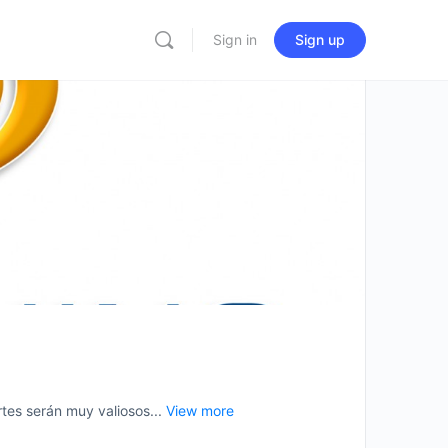
Sign in
Sign up
es serán muy valiosos...
View more