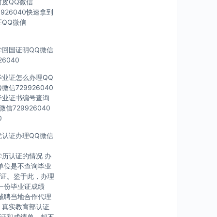
封皮QQ微信
926040快速拿到
证QQ微信
留学回国证明QQ微信
6040
科毕业证怎么办理QQ
信729926040
外毕业证书编号查询
信729926040
0
文凭认证办理QQ微信
历认证的情况 办
单位是不查询毕业
证。鉴于此，办理
一份毕业证成绩
诚聘当地合作代理
，真实教育部认证
证和成绩单，却不