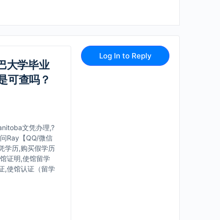
Log In to Reply
托巴大学毕业
凭真是可查吗？
itoba文凭办理,?
Ray【QQ/微信
文凭学历,购买假学历
使馆证明,使馆留学
证,使馆认证（留学