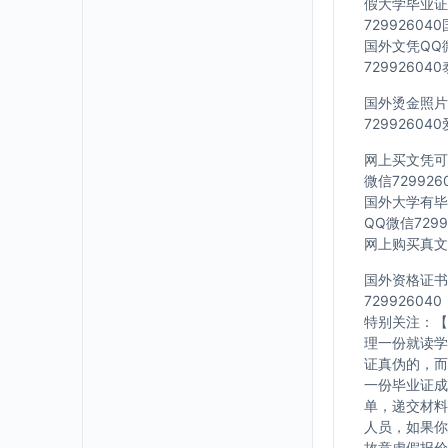
假大学毕业证Q
7299260
国外文凭QQ微
7299260
国外烫金照片Q
7299260
网上买文凭可靠
微信72992
国外大学有毕业
QQ微信729
网上购买真文凭
国外资格证书办
729926040
特别关注：【
理一份就读学
证真伪的，而
一份毕业证成
单，递交材料
人员，如果你
故意虚假报价