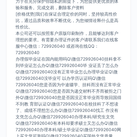
力于在充分保护你隐私的前提下，为您提供更优质的体
验和服务。完成交易，删除客户资料
[价格优势]我们在保证合理定价的同时，坚持较高性价
比，通过品质和效率不断优化，为您倾情诠释什么是高
性价比。
本公司还可以按照客户原版印刷制作，且能够达到客户
理想的要求。有需要办理证件的客户请联系我们在线客
服中心微信：729926040 或咨询在线QQ：
729926040
办理假毕业证在国内能用吗Q\微信729926040挂科拿不
到毕业证怎么办Q\微信729926040毕 业证丢了怎么办
Q\微信729926040没有正常毕业怎么办理毕业证Q\微
信729926040没毕业可 以办学历认证吗Q\微信
729926040您是否因为中途辍学、挂科而没有正常毕业
Q\微信729926040您是否因为递交材料不齐而被拒之门
外Q\微信729926040您是否因没正常毕业而导致回国得
不到教 育部认证Q\微信729926040在校挂科了不想读
了、成绩不理想怎么办Q\微信729926040找工 作没有
文凭怎么办Q\微信729926040办理本科/研究生文凭
Q\微信729926040有本科却要求硕士又怎么办Q\微信
729926040办理本科/硕士毕业证Q\微信729926040网
上买文凭可靠吗Q\微信729926040买国外文凭质量