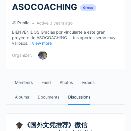
ASOCOACHING
Group
Public
Active 3 years ago
BIENVENIDOS Gracias por vincularte a este gran
proyecto de ASOCOACHING … tus aportes serán muy
valiosos...
View more
Organizer:
Members
Feed
Photos
Videos
Albums
Documents
Discussions
《国外文凭推荐》微信