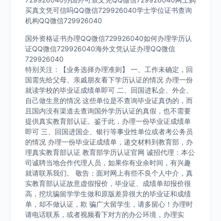
买真文凭可信吗QQ微信729926040学士学位证书查询
机构QQ微信729926040
国外资格证书办理QQ微信729926040如何办理学历认
证QQ微信729926040海外文凭认证办理QQ微信
729926040
特别关注：【业务选择办理准则】 一、工作未确定，回
国需先给父母、亲戚朋友看下学历认证的情况 办理一份
就读学校的毕业证成绩单即可 二、回国进私企、外企、
自己做生意的情况 这些单位是不查询毕业证真伪的，而
且国内没有渠道去查询国外学历认证的真假，也不需要
提供真实教育部认证。鉴于此，办理一份毕业证成绩单
即可 三、回国进国企、银行等事业性单位或者考公务员
的情况 办理一份毕业证成绩单，递交材料到教育部，办
理真实教育部认证 教育部学历认证官网 诚招代理：本公
司诚聘当地合作代理人员，如果你有业余时间，有兴趣
就请联系我们。 敬告：面对网上有些不良个人中介，真
实教育部认证故意虚假报价，毕业证、成绩单却报价很
高，挖坑骗留学学生做和原版差异很大的毕业证和成绩
单，却不做认证，欺 骗广大留学生，请多留心！办理时
请电话联系，或者视频看下对方的办公环境，办理实