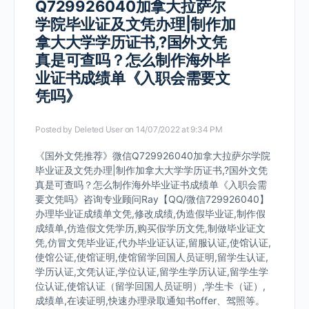
Q729926040加拿大拉萨尔
学院毕业证及文凭办理|制作加
拿大大学学历证书,?国外文凭
真是可查吗？怎么制作海外毕
业证书成绩单《入职会需要文
凭吗》
Posted by
Deleted User
on 14/07/2022 at 9:34 PM
《国外文凭推荐》微信Q729926040加拿大拉萨尔学院
毕业证及文凭办理|制作加拿大大学学历证书,?国外文凭
真是可查吗？怎么制作海外毕业证书成绩单《入职会需
要文凭吗》咨询专业顾问Ray【QQ/微信729926040】
办理毕业证成绩单文凭,修改成绩,伪造假毕业证,制作假
成绩单,仿造假文凭学历,购买假学历文凭,制做毕业证文
凭,仿冒文凭毕业证,代办毕业证认证,留服认证,使馆认证,
使馆公证,使馆证明,使馆留学回国人员证明,留学生认证,
学历认证,文凭认证,学位认证,留学生学历认证,留学生学
位认证,使馆认证（留学回国人员证明）,学生卡（证）,
成绩单,在读证明,快速办理录取通知书offer、驾照等。