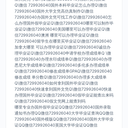
Q\微信 729926040国外本科毕业证怎么办理Q\微信
729926040国外大学文凭高仿真制作Q\微信
729926040办国外文凭可找工作Q\微信729926040怎
么办理国外假毕业证Q\微信729926040哪里可以制作毕
业证Q\微信729926040美国哪里可以办理毕业证Q\微
信729926040澳洲 哪里可以办理毕业证Q\微信
729926040留学生在哪里买毕业证Q\微信729926040
加拿大哪里 可以办理毕业证Q\微信729926040诚信办
理毕业证Q\微信729926040申请学校办理成绩单Q \微
信729926040办理水印成绩单Q\微信729926040办理
悉尼大学成绩单Q\微信729926040多伦多办理成绩单
Q\微信729926040修改成绩单GPAQ\微信729926040
修改成绩 单分数Q\微信729926040办理多大成绩单
Q\微信729926040如何拿到国外毕业证Q\微信
729926040快速拿到国外文凭Q\微信729926040快速
办理国外毕业证Q\微信729926040假毕业证能查出来吗
Q\微信729926040假文凭网上能查到吗
哪里专业办国外假毕业证QQ微信729926040国外录取
通知书办理QQ微信729926040大学毕业证查询QQ微信
729926040国外模版QQ微信729926040国外大学毕业
证QQ微信729926040英国大学毕业证QQ微信