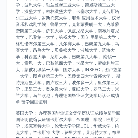
学，波恩大学，勃兰登堡工业大学，德累斯顿工业大
学，汉堡大学，柏林洪堡大学，卡塞尔大学，克劳斯塔
尔工业大学，罗斯托克大学，耶拿 应用技术大学，汉堡
音乐和戏剧学院，鲁昂大学，克莱蒙费朗一大，克莱蒙
费朗第二大学，萨瓦大学，佩皮尼昂大学，南布列塔尼
大学，巴黎第一大学，第戎大学，国立 里昂第二大学，
格勒诺布尔第三大学，凡尔赛大学，巴黎第九大学，马
赛大学，昂热大学，贝桑松大学，波城大学，滨海大
学，科西嘉大学，尼斯大学，巴黎第八大学， 南锡一
大，雷恩一大，巴黎第四大学，卡昂大学，蒙彼利埃三
大，蒙彼利埃第一大学，图尔大学，INSEEC，图卢兹第
一大学，图卢兹第三大学，巴黎第四大学索邦大学， 斯
特拉斯堡大学，图卢兹三大，波尔多一大，里尔第三大
学，里昂三大，奥尔良大学，亚眠大学，罗马二大，米
兰大学，马兰欧尼，办理德国毕业证文凭学历认证成绩
单 留学回国证明
英国大学： 办理英国毕业证文凭学历认证成绩单留学回
国证明使馆认证纽卡斯尔大学，帝国理工学院，巴斯大
学，埃克塞特大学，伦敦大学学院UCL，华威大学，约
克大学，兰卡斯特 大学，萨里大学，莱斯特大学，布里