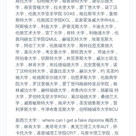
斯托大学，伯明翰大学，格鲁斯特大学，谢菲尔德大
学，南安普顿大学，拉夫堡大学，爱丁堡大学，诺丁汉
大学，伦敦大学亚非学院 SOAS，格拉斯哥大学，曼彻
斯特大学，伦敦国王学院KCL，皇家霍洛威大学RHUL，
阿斯顿大学，利兹大学，萨塞克斯大学，卡迪夫大学，
伦敦艺术大学，雷丁大学，肯特 大学，利物浦大学，伦
敦玛丽女王学院QMUL，赫瑞瓦特大学，埃塞克斯大
学，阿伯丁大学，伦敦城市大学，斯特拉思克莱德大
学，基尔大学，考文垂大学，斯旺西大学， 邓迪大学，
阿伯泰大学，切斯特大学，朴茨茅斯大学，威尔士班戈
大学，林肯大学，布拉德福德大学，北安普顿大学，诺
丁汉特伦特大学，诺森比亚大学，赫尔大学，约 克圣约
翰大学，哈德斯菲尔德大学，伯恩茅斯大学，伦敦商学
院大学，罗汉普顿大学，爱丁堡玛格丽特皇后学院，格
林威治大学，赫特福德大学，布鲁内尔大学，德蒙福 特
大学，罗伯特戈登大学RGU，索尔福德大学，桑德兰大
学，威斯敏斯特大学，南岸大学，圣安德鲁斯大学，普
利茅斯大学，牛津布鲁克斯大学，伯明翰城市大学BCU
新西兰大学： where can I get a fake diploma 梅西大
学，林肯大学，奥塔哥大学，奥克兰理工大学AUT，怀
卡托大学，基督城理工学院CPIT，马努卡理工学院，坎