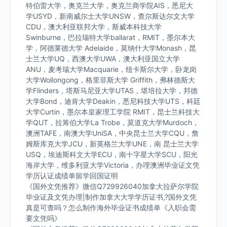
特伯雷大学，奥克兰大学，奥克兰商学院AIS，悉尼大
学USYD，新南威尔士大学UNSW，查尔斯达尔文大学
CDU，澳大利亚联邦大学，斯威本科技大学
Swinburne，巴拉瑞特大学ballarat，RMIT，墨尔本大
学，阿德莱德大学 Adelaide，莫纳什大学Monash，昆
士兰大学UQ，西澳大学UWA，澳大利亚国立大学
ANU，麦考瑞大学Macquarie，纽卡斯尔大学，卧龙岗
大学Wollongong，格里菲斯大学 Griffith，弗林德斯大
学Flinders，塔斯马尼亚大学UTAS，堪培拉大学，邦德
大学Bond，迪肯大学Deakin，悉尼科技大学UTS，科廷
大学Curtin，墨尔本皇家理工学院 RMIT，昆士兰科技大
学QUT，拉筹伯大学La Trobe，莫道克大学Murdoch，
澳洲TAFE，南澳大学UniSA，中央昆士兰大学CQU，詹
姆斯库克大学JCU，新英格兰大学UNE，南 昆士兰大学
USQ，埃迪斯科文大学ECU，南十字星大学SCU，阳光
海岸大学，维多利亚大学Victoria，办理澳洲毕业证文凭
学历认证成绩单留学回国证明
《国外文凭推荐》微信Q729926040加拿大拉萨尔学院
毕业证及文凭办理|制作加拿大大学学历证书,?国外文凭
真是可查吗？怎么制作海外毕业证书成绩单《入职会需
要文凭吗》