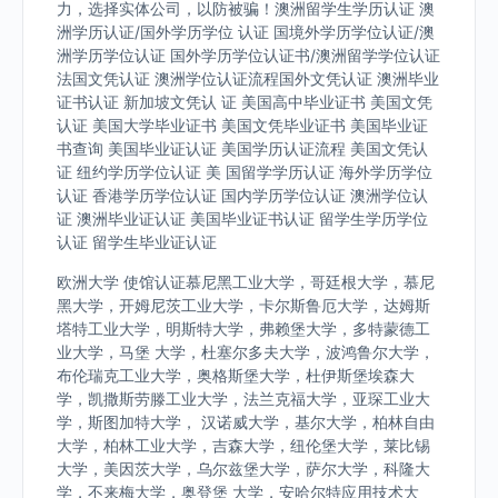
力，选择实体公司，以防被骗！澳洲留学生学历认证 澳
洲学历认证/国外学历学位 认证 国境外学历学位认证/澳
洲学历学位认证 国外学历学位认证书/澳洲留学学位认证
法国文凭认证 澳洲学位认证流程国外文凭认证 澳洲毕业
证书认证 新加坡文凭认 证 美国高中毕业证书 美国文凭
认证 美国大学毕业证书 美国文凭毕业证书 美国毕业证
书查询 美国毕业证认证 美国学历认证流程 美国文凭认
证 纽约学历学位认证 美 国留学学历认证 海外学历学位
认证 香港学历学位认证 国内学历学位认证 澳洲学位认
证 澳洲毕业证认证 美国毕业证书认证 留学生学历学位
认证 留学生毕业证认证
欧洲大学 使馆认证慕尼黑工业大学，哥廷根大学，慕尼
黑大学，开姆尼茨工业大学，卡尔斯鲁厄大学，达姆斯
塔特工业大学，明斯特大学，弗赖堡大学，多特蒙德工
业大学，马堡 大学，杜塞尔多夫大学，波鸿鲁尔大学，
布伦瑞克工业大学，奥格斯堡大学，杜伊斯堡埃森大
学，凯撒斯劳滕工业大学，法兰克福大学，亚琛工业大
学，斯图加特大学， 汉诺威大学，基尔大学，柏林自由
大学，柏林工业大学，吉森大学，纽伦堡大学，莱比锡
大学，美因茨大学，乌尔兹堡大学，萨尔大学，科隆大
学，不来梅大学，奥登堡 大学，安哈尔特应用技术大