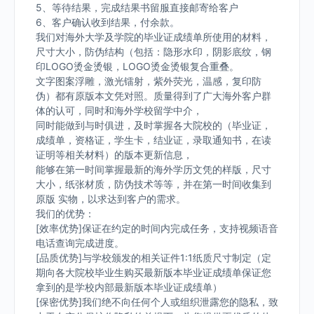
5、等待结果，完成结果书留服直接邮寄给客户
6、客户确认收到结果，付余款。
我们对海外大学及学院的毕业证成绩单所使用的材料，
尺寸大小，防伪结构（包括：隐形水印，阴影底纹，钢
印LOGO烫金烫银，LOGO烫金烫银复合重叠。
文字图案浮雕，激光镭射，紫外荧光，温感，复印防
伪）都有原版本文凭对照。质量得到了广大海外客户群
体的认可，同时和海外学校留学中介，
同时能做到与时俱进，及时掌握各大院校的（毕业证，
成绩单，资格证，学生卡，结业证，录取通知书，在读
证明等相关材料）的版本更新信息，
能够在第一时间掌握最新的海外学历文凭的样版，尺寸
大小，纸张材质，防伪技术等等，并在第一时间收集到
原版 实物，以求达到客户的需求。
我们的优势：
[效率优势]保证在约定的时间内完成任务，支持视频语音
电话查询完成进度。
[品质优势]与学校颁发的相关证件1:1纸质尺寸制定（定
期向各大院校毕业生购买最新版本毕业证成绩单保证您
拿到的是学校内部最新版本毕业证成绩单）
[保密优势]我们绝不向任何个人或组织泄露您的隐私，致