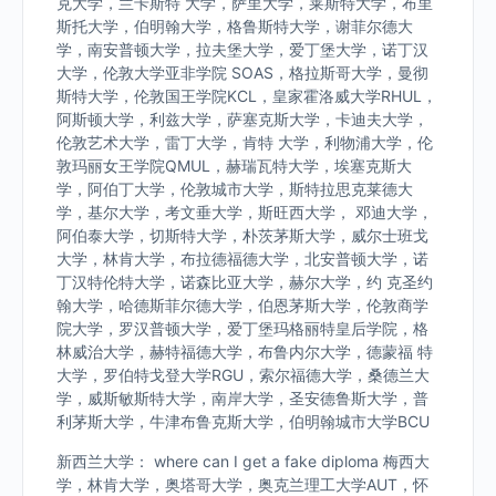
克大学，兰卡斯特 大学，萨里大学，莱斯特大学，布里
斯托大学，伯明翰大学，格鲁斯特大学，谢菲尔德大
学，南安普顿大学，拉夫堡大学，爱丁堡大学，诺丁汉
大学，伦敦大学亚非学院 SOAS，格拉斯哥大学，曼彻
斯特大学，伦敦国王学院KCL，皇家霍洛威大学RHUL，
阿斯顿大学，利兹大学，萨塞克斯大学，卡迪夫大学，
伦敦艺术大学，雷丁大学，肯特 大学，利物浦大学，伦
敦玛丽女王学院QMUL，赫瑞瓦特大学，埃塞克斯大
学，阿伯丁大学，伦敦城市大学，斯特拉思克莱德大
学，基尔大学，考文垂大学，斯旺西大学， 邓迪大学，
阿伯泰大学，切斯特大学，朴茨茅斯大学，威尔士班戈
大学，林肯大学，布拉德福德大学，北安普顿大学，诺
丁汉特伦特大学，诺森比亚大学，赫尔大学，约 克圣约
翰大学，哈德斯菲尔德大学，伯恩茅斯大学，伦敦商学
院大学，罗汉普顿大学，爱丁堡玛格丽特皇后学院，格
林威治大学，赫特福德大学，布鲁内尔大学，德蒙福 特
大学，罗伯特戈登大学RGU，索尔福德大学，桑德兰大
学，威斯敏斯特大学，南岸大学，圣安德鲁斯大学，普
利茅斯大学，牛津布鲁克斯大学，伯明翰城市大学BCU
新西兰大学： where can I get a fake diploma 梅西大
学，林肯大学，奥塔哥大学，奥克兰理工大学AUT，怀