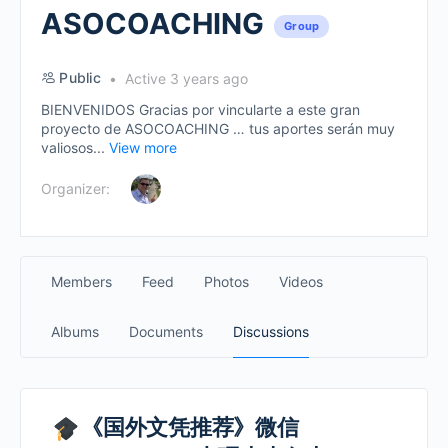
ASOCOACHING
Group
Public
Active 3 years ago
BIENVENIDOS Gracias por vincularte a este gran
proyecto de ASOCOACHING … tus aportes serán muy
valiosos...
View more
Organizer:
Members
Feed
Photos
Videos
Albums
Documents
Discussions
《国外文凭推荐》微信