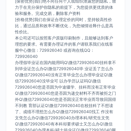
[保密优势]我们绝不向任何个人或组织泄露您的隐私，致
力于在充分保护你隐私的前提下，为您提供更优质的体
验和服务。完成交易，删除客户资料
[价格优势]我们在保证合理定价的同时，坚持较高性价
比，通过品质和效率不断优化，为您倾情诠释什么是高
性价比。
本公司还可以按照客户原版印刷制作，且能够达到客户
理想的要求。有需要办理证件的客户请联系我们在线客
服中心微信：729926040 或咨询在线QQ：
729926040
办理假毕业证在国内能用吗Q\微信729926040挂科拿不
到毕业证怎么办Q\微信729926040毕 业证丢了怎么办
Q\微信729926040没有正常毕业怎么办理毕业证Q\微
信729926040没毕业可 以办学历认证吗Q\微信
729926040您是否因为中途辍学、挂科而没有正常毕业
Q\微信729926040您是否因为递交材料不齐而被拒之门
外Q\微信729926040您是否因没正常毕业而导致回国得
不到教 育部认证Q\微信729926040在校挂科了不想读
了、成绩不理想怎么办Q\微信729926040找工 作没有
文凭怎么办Q\微信729926040办理本科/研究生文凭
Q\微信729926040有本科却要求硕士又怎么办Q\微信
729926040办理本科/硕士毕业证Q\微信729926040网