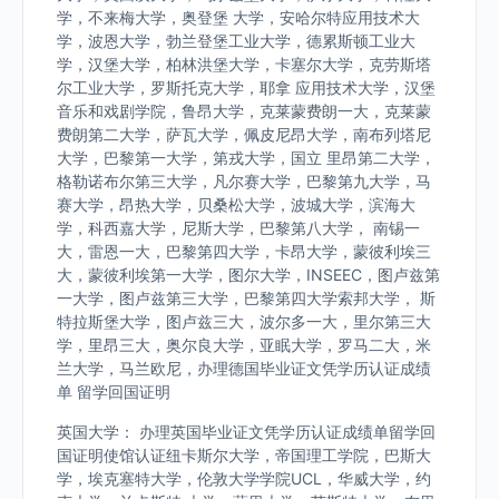
学，不来梅大学，奥登堡 大学，安哈尔特应用技术大
学，波恩大学，勃兰登堡工业大学，德累斯顿工业大
学，汉堡大学，柏林洪堡大学，卡塞尔大学，克劳斯塔
尔工业大学，罗斯托克大学，耶拿 应用技术大学，汉堡
音乐和戏剧学院，鲁昂大学，克莱蒙费朗一大，克莱蒙
费朗第二大学，萨瓦大学，佩皮尼昂大学，南布列塔尼
大学，巴黎第一大学，第戎大学，国立 里昂第二大学，
格勒诺布尔第三大学，凡尔赛大学，巴黎第九大学，马
赛大学，昂热大学，贝桑松大学，波城大学，滨海大
学，科西嘉大学，尼斯大学，巴黎第八大学， 南锡一
大，雷恩一大，巴黎第四大学，卡昂大学，蒙彼利埃三
大，蒙彼利埃第一大学，图尔大学，INSEEC，图卢兹第
一大学，图卢兹第三大学，巴黎第四大学索邦大学， 斯
特拉斯堡大学，图卢兹三大，波尔多一大，里尔第三大
学，里昂三大，奥尔良大学，亚眠大学，罗马二大，米
兰大学，马兰欧尼，办理德国毕业证文凭学历认证成绩
单 留学回国证明
英国大学： 办理英国毕业证文凭学历认证成绩单留学回
国证明使馆认证纽卡斯尔大学，帝国理工学院，巴斯大
学，埃克塞特大学，伦敦大学学院UCL，华威大学，约