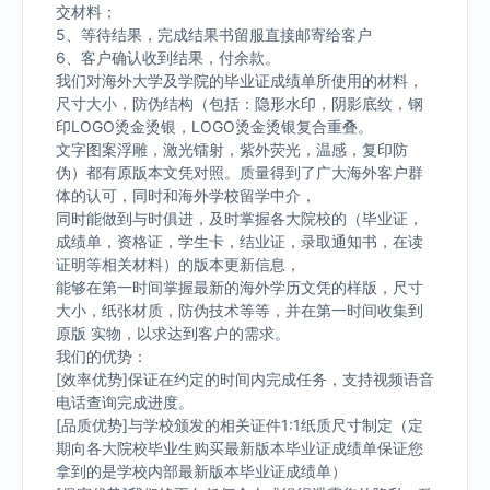
交材料；
5、等待结果，完成结果书留服直接邮寄给客户
6、客户确认收到结果，付余款。
我们对海外大学及学院的毕业证成绩单所使用的材料，
尺寸大小，防伪结构（包括：隐形水印，阴影底纹，钢
印LOGO烫金烫银，LOGO烫金烫银复合重叠。
文字图案浮雕，激光镭射，紫外荧光，温感，复印防
伪）都有原版本文凭对照。质量得到了广大海外客户群
体的认可，同时和海外学校留学中介，
同时能做到与时俱进，及时掌握各大院校的（毕业证，
成绩单，资格证，学生卡，结业证，录取通知书，在读
证明等相关材料）的版本更新信息，
能够在第一时间掌握最新的海外学历文凭的样版，尺寸
大小，纸张材质，防伪技术等等，并在第一时间收集到
原版 实物，以求达到客户的需求。
我们的优势：
[效率优势]保证在约定的时间内完成任务，支持视频语音
电话查询完成进度。
[品质优势]与学校颁发的相关证件1:1纸质尺寸制定（定
期向各大院校毕业生购买最新版本毕业证成绩单保证您
拿到的是学校内部最新版本毕业证成绩单）