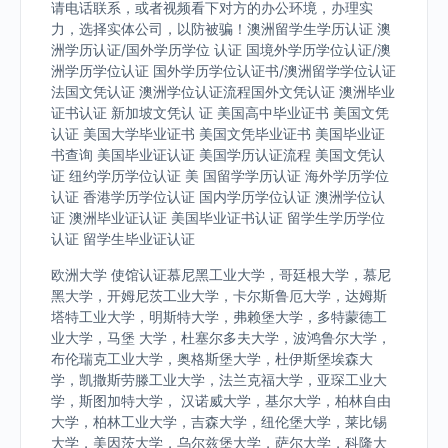
请电话联系，或者视频看下对方的办公环境，办理实
力，选择实体公司，以防被骗！澳洲留学生学历认证 澳
洲学历认证/国外学历学位 认证 国境外学历学位认证/澳
洲学历学位认证 国外学历学位认证书/澳洲留学学位认证
法国文凭认证 澳洲学位认证流程国外文凭认证 澳洲毕业
证书认证 新加坡文凭认 证 美国高中毕业证书 美国文凭
认证 美国大学毕业证书 美国文凭毕业证书 美国毕业证
书查询 美国毕业证认证 美国学历认证流程 美国文凭认
证 纽约学历学位认证 美 国留学学历认证 海外学历学位
认证 香港学历学位认证 国内学历学位认证 澳洲学位认
证 澳洲毕业证认证 美国毕业证书认证 留学生学历学位
认证 留学生毕业证认证
欧洲大学 使馆认证慕尼黑工业大学，哥廷根大学，慕尼
黑大学，开姆尼茨工业大学，卡尔斯鲁厄大学，达姆斯
塔特工业大学，明斯特大学，弗赖堡大学，多特蒙德工
业大学，马堡 大学，杜塞尔多夫大学，波鸿鲁尔大学，
布伦瑞克工业大学，奥格斯堡大学，杜伊斯堡埃森大
学，凯撒斯劳滕工业大学，法兰克福大学，亚琛工业大
学，斯图加特大学， 汉诺威大学，基尔大学，柏林自由
大学，柏林工业大学，吉森大学，纽伦堡大学，莱比锡
大学，美因茨大学，乌尔兹堡大学，萨尔大学，科隆大