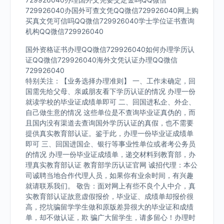
729926040办国外可查文凭QQ微信729926040网上购
买真文凭可信吗QQ微信729926040学士学位证书查询
机构QQ微信729926040
国外资格证书办理QQ微信729926040如何办理学历认
证QQ微信729926040海外文凭认证办理QQ微信
729926040
特别关注：【业务选择办理准则】 一、工作未确定，回
国需先给父母、亲戚朋友看下学历认证的情况 办理一份
就读学校的毕业证成绩单即可 二、回国进私企、外企、
自己做生意的情况 这些单位是不查询毕业证真伪的，而
且国内没有渠道去查询国外学历认证的真假，也不需要
提供真实教育部认证。鉴于此，办理一份毕业证成绩单
即可 三、回国进国企、银行等事业性单位或者考公务员
的情况 办理一份毕业证成绩单，递交材料到教育部，办
理真实教育部认证 教育部学历认证官网 诚招代理：本公
司诚聘当地合作代理人员，如果你有业余时间，有兴趣
就请联系我们。 敬告：面对网上有些不良个人中介，真
实教育部认证故意虚假报价，毕业证、成绩单却报价很
高，挖坑骗留学学生做和原版差异很大的毕业证和成绩
单，却不做认证，欺 骗广大留学生，请多留心！办理时