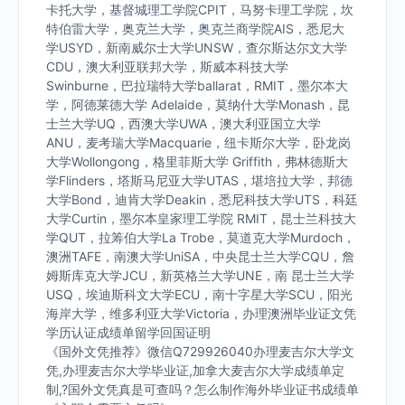
卡托大学，基督城理工学院CPIT，马努卡理工学院，坎
特伯雷大学，奥克兰大学，奥克兰商学院AIS，悉尼大
学USYD，新南威尔士大学UNSW，查尔斯达尔文大学
CDU，澳大利亚联邦大学，斯威本科技大学
Swinburne，巴拉瑞特大学ballarat，RMIT，墨尔本大
学，阿德莱德大学 Adelaide，莫纳什大学Monash，昆
士兰大学UQ，西澳大学UWA，澳大利亚国立大学
ANU，麦考瑞大学Macquarie，纽卡斯尔大学，卧龙岗
大学Wollongong，格里菲斯大学 Griffith，弗林德斯大
学Flinders，塔斯马尼亚大学UTAS，堪培拉大学，邦德
大学Bond，迪肯大学Deakin，悉尼科技大学UTS，科廷
大学Curtin，墨尔本皇家理工学院 RMIT，昆士兰科技大
学QUT，拉筹伯大学La Trobe，莫道克大学Murdoch，
澳洲TAFE，南澳大学UniSA，中央昆士兰大学CQU，詹
姆斯库克大学JCU，新英格兰大学UNE，南 昆士兰大学
USQ，埃迪斯科文大学ECU，南十字星大学SCU，阳光
海岸大学，维多利亚大学Victoria，办理澳洲毕业证文凭
学历认证成绩单留学回国证明
《国外文凭推荐》微信Q729926040办理麦吉尔大学文
凭,办理麦吉尔大学毕业证,加拿大麦吉尔大学成绩单定
制,?国外文凭真是可查吗？怎么制作海外毕业证书成绩单