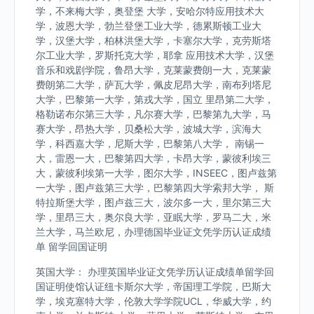
学，不来梅大学，奥登堡 大学，安哈尔特应用技术大
学，波恩大学，勃兰登堡工业大学，德累斯顿工业大
学，汉堡大学，柏林洪堡大学，卡塞尔大学，克劳斯塔
尔工业大学，罗斯托克大学，耶拿 应用技术大学，汉堡
音乐和戏剧学院，鲁昂大学，克莱蒙费朗一大，克莱蒙
费朗第二大学，萨瓦大学，佩皮尼昂大学，南布列塔尼
大学，巴黎第一大学，第戎大学，国立 里昂第二大学，
格勒诺布尔第三大学，凡尔赛大学，巴黎第九大学，马
赛大学，昂热大学，贝桑松大学，波城大学，滨海大
学，科西嘉大学，尼斯大学，巴黎第八大学， 南锡一
大，雷恩一大，巴黎第四大学，卡昂大学，蒙彼利埃三
大，蒙彼利埃第一大学，图尔大学，INSEEC，图卢兹第
一大学，图卢兹第三大学，巴黎第四大学索邦大学， 斯
特拉斯堡大学，图卢兹三大，波尔多一大，里尔第三大
学，里昂三大，奥尔良大学，亚眠大学，罗马二大，米
兰大学，马兰欧尼，办理德国毕业证文凭学历认证成绩
单 留学回国证明
英国大学： 办理英国毕业证文凭学历认证成绩单留学回
国证明使馆认证纽卡斯尔大学，帝国理工学院，巴斯大
学，埃克塞特大学，伦敦大学学院UCL，华威大学，约