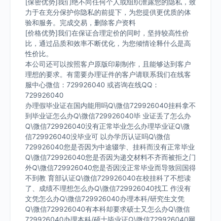
[保密优势]我们绝不向任何个人或组织泄露您的隐私，致
力于在充分保护你隐私的前提下，为您提供更优质的体
验和服务。完成交易，删除客户资料
[价格优势]我们在保证合理定价的同时，坚持较高性价
比，通过品质和效率不断优化，为您倾情诠释什么是高
性价比。
本公司还可以按照客户原版印刷制作，且能够达到客户
理想的要求。有需要办理证件的客户请联系我们在线客
服中心微信：729926040 或咨询在线QQ：
729926040
办理假毕业证在国内能用吗Q\微信729926040挂科拿不
到毕业证怎么办Q\微信729926040毕 业证丢了怎么办
Q\微信729926040没有正常毕业怎么办理毕业证Q\微
信729926040没毕业可 以办学历认证吗Q\微信
729926040您是否因为中途辍学、挂科而没有正常毕业
Q\微信729926040您是否因为递交材料不齐而被拒之门
外Q\微信729926040您是否因没正常毕业而导致回国得
不到教 育部认证Q\微信729926040在校挂科了不想读
了、成绩不理想怎么办Q\微信729926040找工 作没有
文凭怎么办Q\微信729926040办理本科/研究生文凭
Q\微信729926040有本科却要求硕士又怎么办Q\微信
729926040办理本科/硕士毕业证Q\微信729926040网