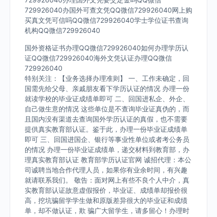
729926040办国外可查文凭QQ微信729926040网上购
买真文凭可信吗QQ微信729926040学士学位证书查询
机构QQ微信729926040
国外资格证书办理QQ微信729926040如何办理学历认
证QQ微信729926040海外文凭认证办理QQ微信
729926040
特别关注：【业务选择办理准则】 一、工作未确定，回
国需先给父母、亲戚朋友看下学历认证的情况 办理一份
就读学校的毕业证成绩单即可 二、回国进私企、外企、
自己做生意的情况 这些单位是不查询毕业证真伪的，而
且国内没有渠道去查询国外学历认证的真假，也不需要
提供真实教育部认证。鉴于此，办理一份毕业证成绩单
即可 三、回国进国企、银行等事业性单位或者考公务员
的情况 办理一份毕业证成绩单，递交材料到教育部，办
理真实教育部认证 教育部学历认证官网 诚招代理：本公
司诚聘当地合作代理人员，如果你有业余时间，有兴趣
就请联系我们。 敬告：面对网上有些不良个人中介，真
实教育部认证故意虚假报价，毕业证、成绩单却报价很
高，挖坑骗留学学生做和原版差异很大的毕业证和成绩
单，却不做认证，欺 骗广大留学生，请多留心！办理时