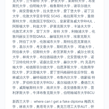
克大学，兰卡斯特 大学，萨里大学，莱斯特大学，布里
斯托大学，伯明翰大学，格鲁斯特大学，谢菲尔德大
学，南安普顿大学，拉夫堡大学，爱丁堡大学，诺丁汉
大学，伦敦大学亚非学院 SOAS，格拉斯哥大学，曼彻
斯特大学，伦敦国王学院KCL，皇家霍洛威大学RHUL，
阿斯顿大学，利兹大学，萨塞克斯大学，卡迪夫大学，
伦敦艺术大学，雷丁大学，肯特 大学，利物浦大学，伦
敦玛丽女王学院QMUL，赫瑞瓦特大学，埃塞克斯大
学，阿伯丁大学，伦敦城市大学，斯特拉思克莱德大
学，基尔大学，考文垂大学，斯旺西大学， 邓迪大学，
阿伯泰大学，切斯特大学，朴茨茅斯大学，威尔士班戈
大学，林肯大学，布拉德福德大学，北安普顿大学，诺
丁汉特伦特大学，诺森比亚大学，赫尔大学，约 克圣约
翰大学，哈德斯菲尔德大学，伯恩茅斯大学，伦敦商学
院大学，罗汉普顿大学，爱丁堡玛格丽特皇后学院，格
林威治大学，赫特福德大学，布鲁内尔大学，德蒙福 特
大学，罗伯特戈登大学RGU，索尔福德大学，桑德兰大
学，威斯敏斯特大学，南岸大学，圣安德鲁斯大学，普
利茅斯大学，牛津布鲁克斯大学，伯明翰城市大学BCU
新西兰大学： where can I get a fake diploma 梅西大
学，林肯大学，奥塔哥大学，奥克兰理工大学AUT，怀