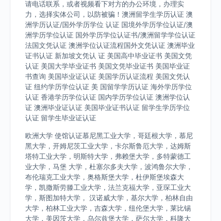
请电话联系，或者视频看下对方的办公环境，办理实
力，选择实体公司，以防被骗！澳洲留学生学历认证 澳
洲学历认证/国外学历学位 认证 国境外学历学位认证/澳
洲学历学位认证 国外学历学位认证书/澳洲留学学位认证
法国文凭认证 澳洲学位认证流程国外文凭认证 澳洲毕业
证书认证 新加坡文凭认 证 美国高中毕业证书 美国文凭
认证 美国大学毕业证书 美国文凭毕业证书 美国毕业证
书查询 美国毕业证认证 美国学历认证流程 美国文凭认
证 纽约学历学位认证 美 国留学学历认证 海外学历学位
认证 香港学历学位认证 国内学历学位认证 澳洲学位认
证 澳洲毕业证认证 美国毕业证书认证 留学生学历学位
认证 留学生毕业证认证
欧洲大学 使馆认证慕尼黑工业大学，哥廷根大学，慕尼
黑大学，开姆尼茨工业大学，卡尔斯鲁厄大学，达姆斯
塔特工业大学，明斯特大学，弗赖堡大学，多特蒙德工
业大学，马堡 大学，杜塞尔多夫大学，波鸿鲁尔大学，
布伦瑞克工业大学，奥格斯堡大学，杜伊斯堡埃森大
学，凯撒斯劳滕工业大学，法兰克福大学，亚琛工业大
学，斯图加特大学， 汉诺威大学，基尔大学，柏林自由
大学，柏林工业大学，吉森大学，纽伦堡大学，莱比锡
大学，美因茨大学，乌尔兹堡大学，萨尔大学，科隆大