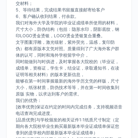
交材料；
5、等待结果，完成结果书留服直接邮寄给客户
6、客户确认收到结果，付余款。
我们对海外大学及学院的毕业证成绩单所使用的材料，
尺寸大小，防伪结构（包括：隐形水印，阴影底纹，钢
印LOGO烫金烫银，LOGO烫金烫银复合重叠。
文字图案浮雕，激光镭射，紫外荧光，温感，复印防
伪）都有原版本文凭对照。质量得到了广大海外客户群
体的认可，同时和海外学校留学中介，
同时能做到与时俱进，及时掌握各大院校的（毕业证，
成绩单，资格证，学生卡，结业证，录取通知书，在读
证明等相关材料）的版本更新信息，
能够在第一时间掌握最新的海外学历文凭的样版，尺寸
大小，纸张材质，防伪技术等等，并在第一时间收集到
原版 实物，以求达到客户的需求。
我们的优势：
[效率优势]保证在约定的时间内完成任务，支持视频语音
电话查询完成进度。
[品质优势]与学校颁发的相关证件1:1纸质尺寸制定（定
期向各大院校毕业生购买最新版本毕业证成绩单保证您
拿到的是学校内部最新版本毕业证成绩单）