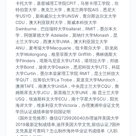
卡托大学，基督城理工学院CPIT，马努卡理工学院，坎
特伯雷大学，奥克兰大学，奥克兰商学院AIS，悉尼大
学USYD，新南威尔士大学UNSW，查尔斯达尔文大学
CDU，澳大利亚联邦大学，斯威本科技大学
Swinburne，巴拉瑞特大学ballarat，RMIT，墨尔本大
学，阿德莱德大学 Adelaide，莫纳什大学Monash，昆
士兰大学UQ，西澳大学UWA，澳大利亚国立大学
ANU，麦考瑞大学Macquarie，纽卡斯尔大学，卧龙岗
大学Wollongong，格里菲斯大学 Griffith，弗林德斯大
学Flinders，塔斯马尼亚大学UTAS，堪培拉大学，邦德
大学Bond，迪肯大学Deakin，悉尼科技大学UTS，科廷
大学Curtin，墨尔本皇家理工学院 RMIT，昆士兰科技大
学QUT，拉筹伯大学La Trobe，莫道克大学Murdoch，
澳洲TAFE，南澳大学UniSA，中央昆士兰大学CQU，詹
姆斯库克大学JCU，新英格兰大学UNE，南 昆士兰大学
USQ，埃迪斯科文大学ECU，南十字星大学SCU，阳光
海岸大学，维多利亚大学Victoria，办理澳洲毕业证文凭
学历认证成绩单留学回国证明
《国外文凭推荐》微信Q729926040办理迪拜美国大学
2019最新定制成绩单,迪拜美国大学文凭,留信认证,?国外
文凭真是可查吗？怎么制作海外毕业证书成绩单《入职