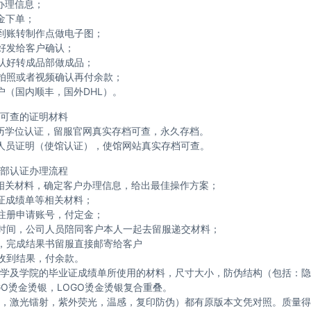
办理信息；
金下单；
到账转制作点做电子图；
好发给客户确认；
认好转成品部做成品；
拍照或者视频确认再付余款；
户（国内顺丰，国外DHL）。
可查的证明材料
历学位认证，留服官网真实存档可查，永久存档。
人员证明（使馆认证），使馆网站真实存档可查。
部认证办理流程
相关材料，确定客户办理信息，给出最佳操作方案；
证成绩单等相关材料；
注册申请账号，付定金；
时间，公司人员陪同客户本人一起去留服递交材料；
，完成结果书留服直接邮寄给客户
收到结果，付余款。
学及学院的毕业证成绩单所使用的材料，尺寸大小，防伪结构（包括：隐
GO烫金烫银，LOGO烫金烫银复合重叠。
，激光镭射，紫外荧光，温感，复印防伪）都有原版本文凭对照。质量得