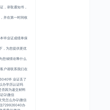
证，录取通知书，
，并在第一时间收
版本毕业证成绩单保
下，为您提供更优
为您倾情诠释什么
客户请联系我们在
6040毕 业证丢了
可 以办学历认证吗
您是否因为递交材料
证Q\微信
有文凭怎么办Q\微信
729926040办