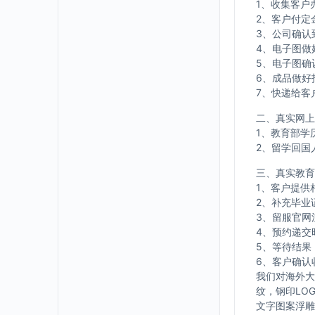
1、收集客户
2、客户付定
3、公司确认
4、电子图做
5、电子图确
6、成品做好
7、快递给客
二、真实网上
1、教育部学
2、留学回国
三、真实教育
1、客户提供
2、补充毕业
3、留服官网
4、预约递交
5、等待结果
6、客户确认
我们对海外大
纹，钢印LO
文字图案浮雕