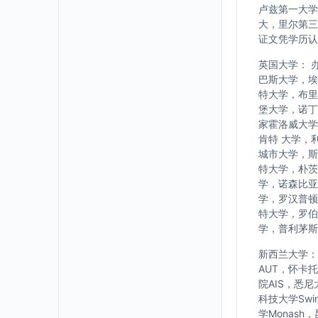
卢兹第一大学
大，里尔第三
证文凭学历认
英国大学： 
巴斯大学，埃
特大学，布里
堡大学，诺丁
家霍洛威大学
肯特 大学，
城市大学，斯
特大学，朴茨
学，诺森比亚
学，罗汉普顿
特大学，罗伯
学，普利茅斯
新西兰大学： w
AUT，怀卡
院AIS，悉
科技大学Swi
学Monash