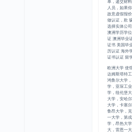
单，递交材料
人员，如果你
故意虚假报价
做认证，欺 
选择实体公司
澳洲学历学位
证 澳洲毕业
证书 美国毕
历认证 海外
证书认证 留
欧洲大学 使
达姆斯塔特工
鸿鲁尔大学，
学，亚琛工业
学，纽伦堡大
大学，安哈尔
大学，卡塞尔
鲁昂大学，克
一大学，第戎
学，昂热大学
大，雷恩一大