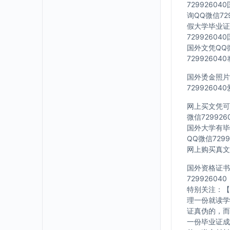
7299260
询QQ微信72
假大学毕业证Q
7299260
国外文凭QQ微
7299260
国外烫金照片Q
7299260
网上买文凭可靠
微信72992
国外大学有毕业
QQ微信729
网上购买真文凭
国外资格证书办
729926040
特别关注：【
理一份就读学
证真伪的，而
一份毕业证成