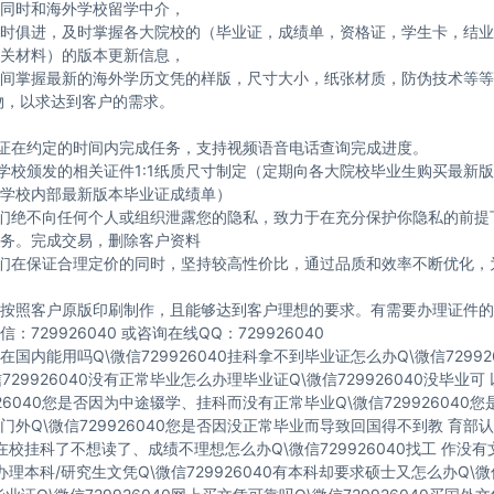
同时和海外学校留学中介，
时俱进，及时掌握各大院校的（毕业证，成绩单，资格证，学生卡，结业
关材料）的版本更新信息，
间掌握最新的海外学历文凭的样版，尺寸大小，纸张材质，防伪技术等等
物，以求达到客户的需求。
保证在约定的时间内完成任务，支持视频语音电话查询完成进度。
与学校颁发的相关证件1:1纸质尺寸制定（定期向各大院校毕业生购买最新
学校内部最新版本毕业证成绩单）
我们绝不向任何个人或组织泄露您的隐私，致力于在充分保护你隐私的前提
务。完成交易，删除客户资料
我们在保证合理定价的同时，坚持较高性价比，通过品质和效率不断优化，
按照客户原版印刷制作，且能够达到客户理想的要求。有需要办理证件的
：729926040 或咨询在线QQ：729926040
国内能用吗Q\微信729926040挂科拿不到毕业证怎么办Q\微信72992
729926040没有正常毕业怎么办理毕业证Q\微信729926040没毕业
926040您是否因为中途辍学、挂科而没有正常毕业Q\微信729926040
门外Q\微信729926040您是否因没正常毕业而导致回国得不到教 育部认
40在校挂科了不想读了、成绩不理想怎么办Q\微信729926040找工 作没
40办理本科/研究生文凭Q\微信729926040有本科却要求硕士又怎么办Q\微信