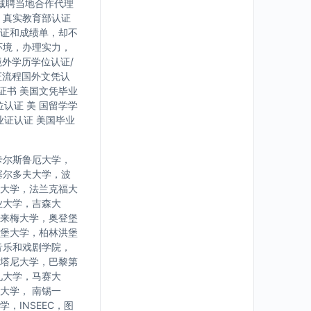
诚聘当地合作代理
，真实教育部认证
证和成绩单，却不
环境，办理实力，
境外学历学位认证/
证流程国外文凭认
证书 美国文凭毕业
认证 美 国留学学
业证认证 美国毕业
卡尔斯鲁厄大学，
塞尔多夫大学，波
大学，法兰克福大
业大学，吉森大
来梅大学，奥登堡
堡大学，柏林洪堡
音乐和戏剧学院，
塔尼大学，巴黎第
九大学，马赛大
大学， 南锡一
INSEEC，图