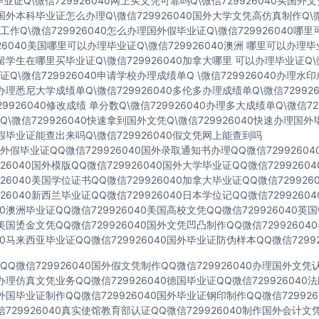
业证Q\微信729926040网上买文凭可靠吗Q\微信729926040买国外
40国外本科毕业证怎么办理Q\微信729926040国外大学文凭高仿真制作Q\微
作Q\微信729926040怎么办理国外假毕业证Q\微信729926040哪
926040美国哪里可以办理毕业证Q\微信729926040澳洲 哪里可以办理
40留学生在哪里买毕业证Q\微信729926040加拿大哪里 可以办理毕业证Q\微
Q\微信729926040申请学校办理成绩单Q \微信729926040办理水
40办理悉尼大学成绩单Q\微信729926040多伦多办理成绩单Q\微信72992
729926040修改成绩 单分数Q\微信729926040办理多大成绩单Q\微信72
\微信729926040快速拿到国外文凭Q\微信729926040快速办理国外
40假毕业证能查出来吗Q\微信729926040假文凭网上能查到吗
假毕业证QQ微信729926040国外录取通知书办理QQ微信7299260
926040国外模版QQ微信729926040国外大学毕业证QQ微信729926
926040美国学位证书QQ微信729926040加拿大毕业证QQ微信72992
926040新西兰毕业证QQ微信729926040日本学位记QQ微信729926
040澳洲毕业证QQ微信729926040美国高校文凭QQ微信729926040
40美国烫金文凭QQ微信729926040国外文凭凹凸制作QQ微信7299260
040马来西亚毕业证QQ微信729926040国外毕业证防伪样本QQ微信72992
Q微信729926040国外假文凭制作QQ微信729926040办理国外文
40办理仿真文凭业务QQ微信729926040德国毕业证QQ微信72992604
40外国毕业证制作QQ微信729926040国外毕业证钢印制作QQ微信72992
729926040真实使馆教育部认证QQ微信729926040制作国外会计文