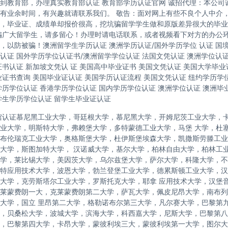
到教育部，办理真实教育部认证 教育部学历认证官网 诚招代理：本公司
有业余时间，有兴趣就请联系我们。 敬告：面对网上有些不良个人中介
，毕业证、成绩单却报价很高，挖坑骗留学学生做和原版差异很大的毕业
骗广大留学生，请多留心！办理时请电话联系，或者视频看下对方的办公
，以防被骗！澳洲留学生学历认证 澳洲学历认证/国外学历学位 认证 国
认证 国外学历学位认证书/澳洲留学学位认证 法国文凭认证 澳洲学位认
证书认证 新加坡文凭认 证 美国高中毕业证书 美国文凭认证 美国大学毕业
业证书查询 美国毕业证认证 美国学历认证流程 美国文凭认证 纽约学历学位
学历学位认证 香港学历学位认证 国内学历学位认证 澳洲学位认证 澳洲毕
学生学历学位认证 留学生毕业证认证
馆认证慕尼黑工业大学，哥廷根大学，慕尼黑大学，开姆尼茨工业大学，
业大学，明斯特大学，弗赖堡大学，多特蒙德工业大学，马堡 大学，杜
布伦瑞克工业大学，奥格斯堡大学，杜伊斯堡埃森大学，凯撒斯劳滕工业
大学，斯图加特大学， 汉诺威大学，基尔大学，柏林自由大学，柏林工
学，莱比锡大学，美因茨大学，乌尔兹堡大学，萨尔大学，科隆大学，不
特应用技术大学，波恩大学，勃兰登堡工业大学，德累斯顿工业大学，汉
大学，克劳斯塔尔工业大学，罗斯托克大学，耶拿 应用技术大学，汉堡
莱蒙费朗一大，克莱蒙费朗第二大学，萨瓦大学，佩皮尼昂大学，南布列
大学，国立 里昂第二大学，格勒诺布尔第三大学，凡尔赛大学，巴黎第
，贝桑松大学，波城大学，滨海大学，科西嘉大学，尼斯大学，巴黎第八
，巴黎第四大学，卡昂大学，蒙彼利埃三大，蒙彼利埃第一大学，图尔大学，