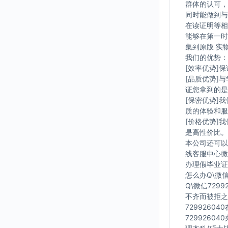
群体的认可，
同时能做到与
在读证明等相
能够在第一时
集到原版 实
我们的优势：
[效率优势]
[品质优势]
证您拿到的是
[保密优势]
质的体验和服
[价格优势]
是高性价比。
本公司还可以
线客服中心微信
办理假毕业证在
怎么办Q\微信
Q\微信729
不齐而被拒之
7299260
7299260