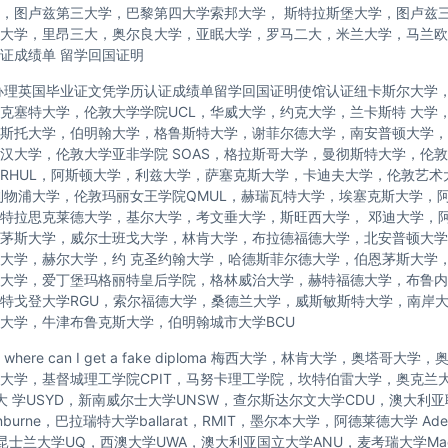
，图卢兹第三大学，巴黎第四大学索邦大学， 斯特拉斯堡大学，图卢兹
大学，里昂三大，奥尔良大学，亚眠大学，罗马二大，米兰大学，马兰欧
证成绩单 留学回国证明
办理英国毕业证文凭学历认证成绩单留学回国证明使馆认证纽卡斯尔大学
克塞特大学，伦敦大学学院UCL，华威大学，约克大学，兰卡斯特 大学
斯托大学，伯明翰大学，格鲁斯特大学，谢菲尔德大学，南安普顿大学，
汉大学，伦敦大学亚非学院 SOAS，格拉斯哥大学，曼彻斯特大学，伦敦
RHUL，阿斯顿大学，利兹大学，萨塞克斯大学，卡迪夫大学，伦敦艺术
利物浦大学，伦敦玛丽女王学院QMUL，赫瑞瓦特大学，埃塞克斯大学，
特拉思克莱德大学，基尔大学，考文垂大学，斯旺西大学， 邓迪大学，
茅斯大学，威尔士班戈大学，林肯大学，布拉德福德大学，北安普顿大学
大学，赫尔大学，约 克圣约翰大学，哈德斯菲尔德大学，伯恩茅斯大学
大学，爱丁堡玛格丽特皇后学院，格林威治大学，赫特福德大学，布鲁内
特戈登大学RGU，索尔福德大学，桑德兰大学，威斯敏斯特大学，南岸
大学，牛津布鲁克斯大学，伯明翰城市大学BCU
here can I get a fake diploma 梅西大学，林肯大学，奥塔哥大
托大学，基督城理工学院CPIT，马努卡理工学院，坎特伯雷大学，奥克兰
尼大 学USYD，新南威尔士大学UNSW，查尔斯达尔文大学CDU，澳大利
nburne，巴拉瑞特大学ballarat，RMIT，墨尔本大学，阿德莱德大学 Ade
，昆士兰大学UQ，西澳大学UWA，澳大利亚国立大学ANU，麦考瑞大学Macq