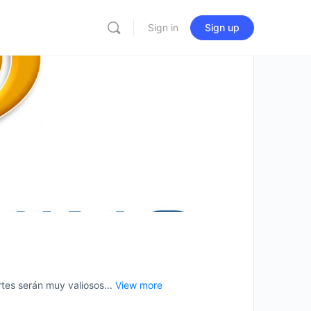
Sign in
Sign up
es serán muy valiosos...
View more