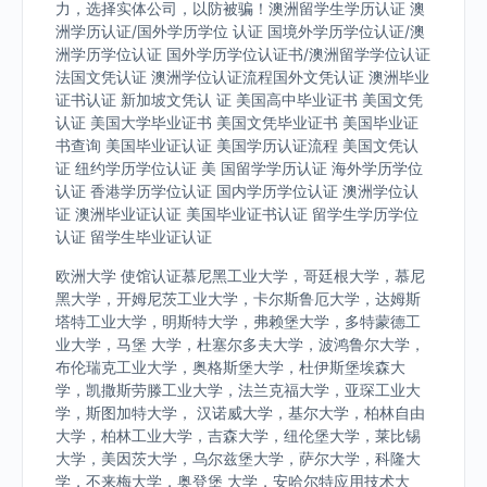
力，选择实体公司，以防被骗！澳洲留学生学历认证 澳
洲学历认证/国外学历学位 认证 国境外学历学位认证/澳
洲学历学位认证 国外学历学位认证书/澳洲留学学位认证
法国文凭认证 澳洲学位认证流程国外文凭认证 澳洲毕业
证书认证 新加坡文凭认 证 美国高中毕业证书 美国文凭
认证 美国大学毕业证书 美国文凭毕业证书 美国毕业证
书查询 美国毕业证认证 美国学历认证流程 美国文凭认
证 纽约学历学位认证 美 国留学学历认证 海外学历学位
认证 香港学历学位认证 国内学历学位认证 澳洲学位认
证 澳洲毕业证认证 美国毕业证书认证 留学生学历学位
认证 留学生毕业证认证
欧洲大学 使馆认证慕尼黑工业大学，哥廷根大学，慕尼
黑大学，开姆尼茨工业大学，卡尔斯鲁厄大学，达姆斯
塔特工业大学，明斯特大学，弗赖堡大学，多特蒙德工
业大学，马堡 大学，杜塞尔多夫大学，波鸿鲁尔大学，
布伦瑞克工业大学，奥格斯堡大学，杜伊斯堡埃森大
学，凯撒斯劳滕工业大学，法兰克福大学，亚琛工业大
学，斯图加特大学， 汉诺威大学，基尔大学，柏林自由
大学，柏林工业大学，吉森大学，纽伦堡大学，莱比锡
大学，美因茨大学，乌尔兹堡大学，萨尔大学，科隆大
学，不来梅大学，奥登堡 大学，安哈尔特应用技术大