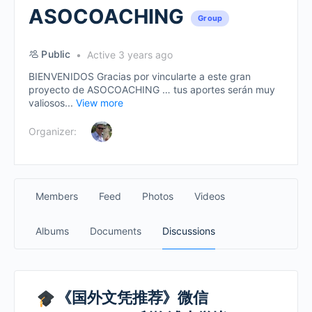
ASOCOACHING
Group
Public
Active 3 years ago
BIENVENIDOS Gracias por vincularte a este gran
proyecto de ASOCOACHING … tus aportes serán muy
valiosos...
View more
Organizer:
Members
Feed
Photos
Videos
Albums
Documents
Discussions
《国外文凭推荐》微信