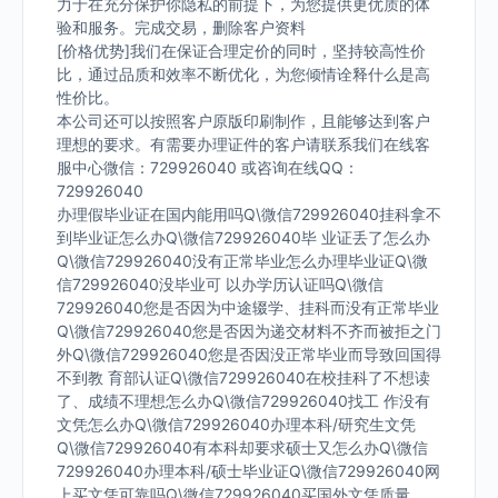
力于在充分保护你隐私的前提下，为您提供更优质的体
验和服务。完成交易，删除客户资料
[价格优势]我们在保证合理定价的同时，坚持较高性价
比，通过品质和效率不断优化，为您倾情诠释什么是高
性价比。
本公司还可以按照客户原版印刷制作，且能够达到客户
理想的要求。有需要办理证件的客户请联系我们在线客
服中心微信：729926040 或咨询在线QQ：
729926040
办理假毕业证在国内能用吗Q\微信729926040挂科拿不
到毕业证怎么办Q\微信729926040毕 业证丢了怎么办
Q\微信729926040没有正常毕业怎么办理毕业证Q\微
信729926040没毕业可 以办学历认证吗Q\微信
729926040您是否因为中途辍学、挂科而没有正常毕业
Q\微信729926040您是否因为递交材料不齐而被拒之门
外Q\微信729926040您是否因没正常毕业而导致回国得
不到教 育部认证Q\微信729926040在校挂科了不想读
了、成绩不理想怎么办Q\微信729926040找工 作没有
文凭怎么办Q\微信729926040办理本科/研究生文凭
Q\微信729926040有本科却要求硕士又怎么办Q\微信
729926040办理本科/硕士毕业证Q\微信729926040网
上买文凭可靠吗Q\微信729926040买国外文凭质量