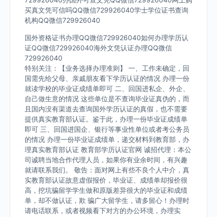
买真文凭可信吗QQ微信729926040学士学位证书查询
机构QQ微信729926040
国外资格证书办理QQ微信729926040如何办理学历认
证QQ微信729926040海外文凭认证办理QQ微信
729926040
特别关注：【业务选择办理准则】 一、工作未确定，回
国需先给父母、亲戚朋友看下学历认证的情况 办理一份
就读学校的毕业证成绩单即可 二、回国进私企、外企、
自己做生意的情况 这些单位是不查询毕业证真伪的，而
且国内没有渠道去查询国外学历认证的真假，也不需要
提供真实教育部认证。鉴于此，办理一份毕业证成绩单
即可 三、回国进国企、银行等事业性单位或者考公务员
的情况 办理一份毕业证成绩单，递交材料到教育部，办
理真实教育部认证 教育部学历认证官网 诚招代理：本公
司诚聘当地合作代理人员，如果你有业余时间，有兴趣
就请联系我们。 敬告：面对网上有些不良个人中介，真
实教育部认证故意虚假报价，毕业证、成绩单却报价很
高，挖坑骗留学学生做和原版差异很大的毕业证和成绩
单，却不做认证，欺 骗广大留学生，请多留心！办理时
请电话联系，或者视频看下对方的办公环境，办理实