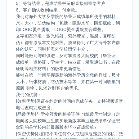
5、等待结果，完成结果书留服直接邮寄给客户
6、客户确认收到结果，付余款。
我们对海外大学及学院的毕业证成绩单所使用的材料，
尺寸大小，防伪结构（包括：隐形水印，阴影底纹，钢
印LOGO烫金烫银，LOGO烫金烫银复合重叠。
文字图案浮雕，激光镭射，紫外荧光，温感，复印防
伪）都有原版本文凭对照。质量得到了广大海外客户群
体的认可，同时和海外学校留学中介，
同时能做到与时俱进，及时掌握各大院校的（毕业证，
成绩单，资格证，学生卡，结业证，录取通知书，在读
证明等相关材料）的版本更新信息，
能够在第一时间掌握最新的海外学历文凭的样版，尺寸
大小，纸张材质，防伪技术等等，并在第一时间收集到
原版 实物，以求达到客户的需求。
我们的优势：
[效率优势]保证在约定的时间内完成任务，支持视频语音
电话查询完成进度。
[品质优势]与学校颁发的相关证件1:1纸质尺寸制定（定
期向各大院校毕业生购买最新版本毕业证成绩单保证您
拿到的是学校内部最新版本毕业证成绩单）
[保密优势]我们绝不向任何个人或组织泄露您的隐私，致