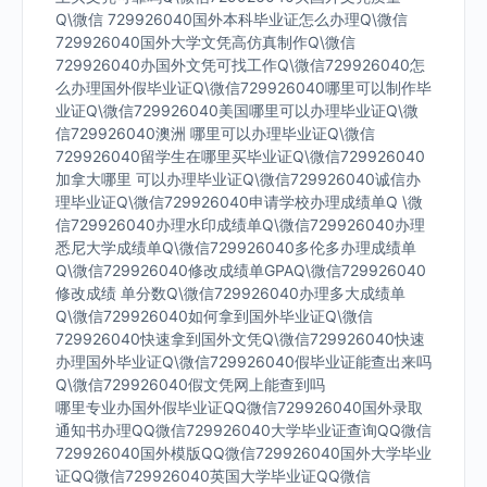
Q\微信 729926040国外本科毕业证怎么办理Q\微信
729926040国外大学文凭高仿真制作Q\微信
729926040办国外文凭可找工作Q\微信729926040怎
么办理国外假毕业证Q\微信729926040哪里可以制作毕
业证Q\微信729926040美国哪里可以办理毕业证Q\微
信729926040澳洲 哪里可以办理毕业证Q\微信
729926040留学生在哪里买毕业证Q\微信729926040
加拿大哪里 可以办理毕业证Q\微信729926040诚信办
理毕业证Q\微信729926040申请学校办理成绩单Q \微
信729926040办理水印成绩单Q\微信729926040办理
悉尼大学成绩单Q\微信729926040多伦多办理成绩单
Q\微信729926040修改成绩单GPAQ\微信729926040
修改成绩 单分数Q\微信729926040办理多大成绩单
Q\微信729926040如何拿到国外毕业证Q\微信
729926040快速拿到国外文凭Q\微信729926040快速
办理国外毕业证Q\微信729926040假毕业证能查出来吗
Q\微信729926040假文凭网上能查到吗
哪里专业办国外假毕业证QQ微信729926040国外录取
通知书办理QQ微信729926040大学毕业证查询QQ微信
729926040国外模版QQ微信729926040国外大学毕业
证QQ微信729926040英国大学毕业证QQ微信