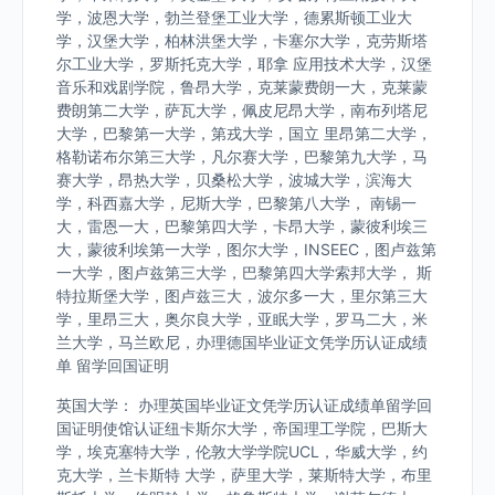
学，波恩大学，勃兰登堡工业大学，德累斯顿工业大
学，汉堡大学，柏林洪堡大学，卡塞尔大学，克劳斯塔
尔工业大学，罗斯托克大学，耶拿 应用技术大学，汉堡
音乐和戏剧学院，鲁昂大学，克莱蒙费朗一大，克莱蒙
费朗第二大学，萨瓦大学，佩皮尼昂大学，南布列塔尼
大学，巴黎第一大学，第戎大学，国立 里昂第二大学，
格勒诺布尔第三大学，凡尔赛大学，巴黎第九大学，马
赛大学，昂热大学，贝桑松大学，波城大学，滨海大
学，科西嘉大学，尼斯大学，巴黎第八大学， 南锡一
大，雷恩一大，巴黎第四大学，卡昂大学，蒙彼利埃三
大，蒙彼利埃第一大学，图尔大学，INSEEC，图卢兹第
一大学，图卢兹第三大学，巴黎第四大学索邦大学， 斯
特拉斯堡大学，图卢兹三大，波尔多一大，里尔第三大
学，里昂三大，奥尔良大学，亚眠大学，罗马二大，米
兰大学，马兰欧尼，办理德国毕业证文凭学历认证成绩
单 留学回国证明
英国大学： 办理英国毕业证文凭学历认证成绩单留学回
国证明使馆认证纽卡斯尔大学，帝国理工学院，巴斯大
学，埃克塞特大学，伦敦大学学院UCL，华威大学，约
克大学，兰卡斯特 大学，萨里大学，莱斯特大学，布里