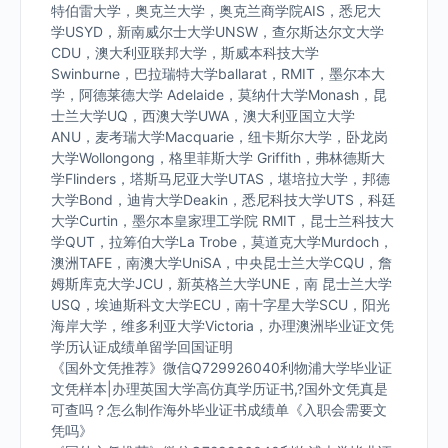
特伯雷大学，奥克兰大学，奥克兰商学院AIS，悉尼大
学USYD，新南威尔士大学UNSW，查尔斯达尔文大学
CDU，澳大利亚联邦大学，斯威本科技大学
Swinburne，巴拉瑞特大学ballarat，RMIT，墨尔本大
学，阿德莱德大学 Adelaide，莫纳什大学Monash，昆
士兰大学UQ，西澳大学UWA，澳大利亚国立大学
ANU，麦考瑞大学Macquarie，纽卡斯尔大学，卧龙岗
大学Wollongong，格里菲斯大学 Griffith，弗林德斯大
学Flinders，塔斯马尼亚大学UTAS，堪培拉大学，邦德
大学Bond，迪肯大学Deakin，悉尼科技大学UTS，科廷
大学Curtin，墨尔本皇家理工学院 RMIT，昆士兰科技大
学QUT，拉筹伯大学La Trobe，莫道克大学Murdoch，
澳洲TAFE，南澳大学UniSA，中央昆士兰大学CQU，詹
姆斯库克大学JCU，新英格兰大学UNE，南 昆士兰大学
USQ，埃迪斯科文大学ECU，南十字星大学SCU，阳光
海岸大学，维多利亚大学Victoria，办理澳洲毕业证文凭
学历认证成绩单留学回国证明
《国外文凭推荐》微信Q729926040利物浦大学毕业证
文凭样本|办理英国大学高仿真学历证书,?国外文凭真是
可查吗？怎么制作海外毕业证书成绩单《入职会需要文
凭吗》