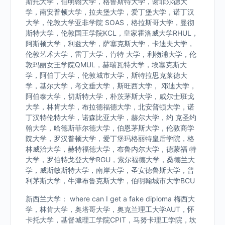
斯托大学，伯明翰大学，格鲁斯特大学，谢菲尔德大
学，南安普顿大学，拉夫堡大学，爱丁堡大学，诺丁汉
大学，伦敦大学亚非学院 SOAS，格拉斯哥大学，曼彻
斯特大学，伦敦国王学院KCL，皇家霍洛威大学RHUL，
阿斯顿大学，利兹大学，萨塞克斯大学，卡迪夫大学，
伦敦艺术大学，雷丁大学，肯特 大学，利物浦大学，伦
敦玛丽女王学院QMUL，赫瑞瓦特大学，埃塞克斯大
学，阿伯丁大学，伦敦城市大学，斯特拉思克莱德大
学，基尔大学，考文垂大学，斯旺西大学， 邓迪大学，
阿伯泰大学，切斯特大学，朴茨茅斯大学，威尔士班戈
大学，林肯大学，布拉德福德大学，北安普顿大学，诺
丁汉特伦特大学，诺森比亚大学，赫尔大学，约 克圣约
翰大学，哈德斯菲尔德大学，伯恩茅斯大学，伦敦商学
院大学，罗汉普顿大学，爱丁堡玛格丽特皇后学院，格
林威治大学，赫特福德大学，布鲁内尔大学，德蒙福 特
大学，罗伯特戈登大学RGU，索尔福德大学，桑德兰大
学，威斯敏斯特大学，南岸大学，圣安德鲁斯大学，普
利茅斯大学，牛津布鲁克斯大学，伯明翰城市大学BCU
新西兰大学： where can I get a fake diploma 梅西大
学，林肯大学，奥塔哥大学，奥克兰理工大学AUT，怀
卡托大学，基督城理工学院CPIT，马努卡理工学院，坎