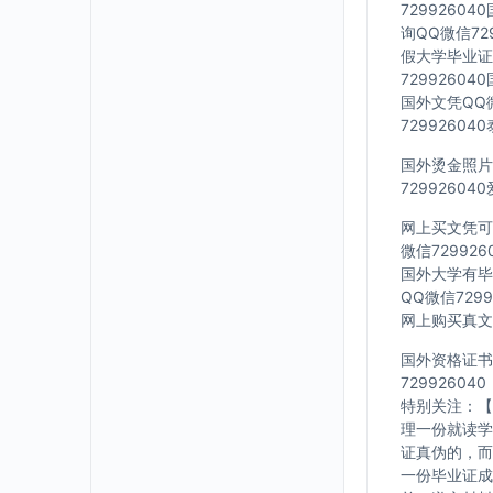
7299260
询QQ微信72
假大学毕业证Q
7299260
国外文凭QQ微
7299260
国外烫金照片Q
7299260
网上买文凭可靠
微信72992
国外大学有毕业
QQ微信729
网上购买真文凭
国外资格证书办
729926040
特别关注：【
理一份就读学
证真伪的，而
一份毕业证成