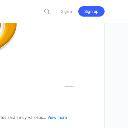
Sign in
Sign up
es serán muy valiosos...
View more