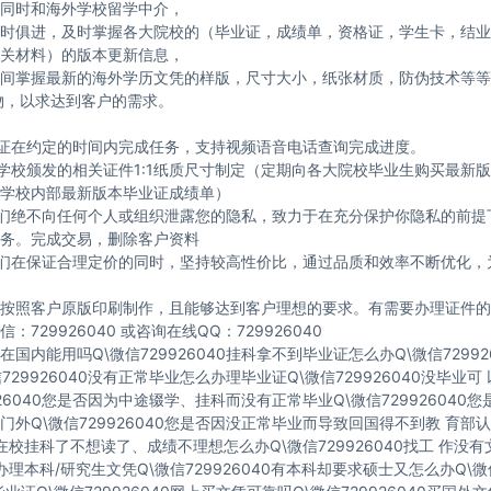
同时和海外学校留学中介，
时俱进，及时掌握各大院校的（毕业证，成绩单，资格证，学生卡，结业
关材料）的版本更新信息，
间掌握最新的海外学历文凭的样版，尺寸大小，纸张材质，防伪技术等等
物，以求达到客户的需求。
保证在约定的时间内完成任务，支持视频语音电话查询完成进度。
与学校颁发的相关证件1:1纸质尺寸制定（定期向各大院校毕业生购买最新
学校内部最新版本毕业证成绩单）
我们绝不向任何个人或组织泄露您的隐私，致力于在充分保护你隐私的前提
务。完成交易，删除客户资料
我们在保证合理定价的同时，坚持较高性价比，通过品质和效率不断优化，
按照客户原版印刷制作，且能够达到客户理想的要求。有需要办理证件的
：729926040 或咨询在线QQ：729926040
国内能用吗Q\微信729926040挂科拿不到毕业证怎么办Q\微信72992
729926040没有正常毕业怎么办理毕业证Q\微信729926040没毕业
926040您是否因为中途辍学、挂科而没有正常毕业Q\微信729926040
门外Q\微信729926040您是否因没正常毕业而导致回国得不到教 育部认
40在校挂科了不想读了、成绩不理想怎么办Q\微信729926040找工 作没
40办理本科/研究生文凭Q\微信729926040有本科却要求硕士又怎么办Q\微信