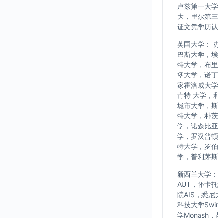
卢兹第一大学
大，里尔第三
证文凭学历认
英国大学： 
巴斯大学，埃
特大学，布里
堡大学，诺丁
家霍洛威大学
肯特 大学，
城市大学，斯
特大学，朴茨
学，诺森比亚
学，罗汉普顿
特大学，罗伯
学，普利茅斯
新西兰大学： w
AUT，怀卡
院AIS，悉
科技大学Swi
学Monash