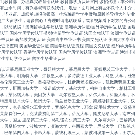
到教育部，办理真实教育部认证 教育部学历认证官网 诚招代理：本公司
有业余时间，有兴趣就请联系我们。 敬告：面对网上有些不良个人中介
，毕业证、成绩单却报价很高，挖坑骗留学学生做和原版差异很大的毕业
骗广大留学生，请多留心！办理时请电话联系，或者视频看下对方的办公
，以防被骗！澳洲留学生学历认证 澳洲学历认证/国外学历学位 认证 国
认证 国外学历学位认证书/澳洲留学学位认证 法国文凭认证 澳洲学位认
证书认证 新加坡文凭认 证 美国高中毕业证书 美国文凭认证 美国大学毕业
业证书查询 美国毕业证认证 美国学历认证流程 美国文凭认证 纽约学历学位
学历学位认证 香港学历学位认证 国内学历学位认证 澳洲学位认证 澳洲毕
学生学历学位认证 留学生毕业证认证
馆认证慕尼黑工业大学，哥廷根大学，慕尼黑大学，开姆尼茨工业大学，
业大学，明斯特大学，弗赖堡大学，多特蒙德工业大学，马堡 大学，杜
布伦瑞克工业大学，奥格斯堡大学，杜伊斯堡埃森大学，凯撒斯劳滕工业
大学，斯图加特大学， 汉诺威大学，基尔大学，柏林自由大学，柏林工
学，莱比锡大学，美因茨大学，乌尔兹堡大学，萨尔大学，科隆大学，不
特应用技术大学，波恩大学，勃兰登堡工业大学，德累斯顿工业大学，汉
大学，克劳斯塔尔工业大学，罗斯托克大学，耶拿 应用技术大学，汉堡
莱蒙费朗一大，克莱蒙费朗第二大学，萨瓦大学，佩皮尼昂大学，南布列
大学，国立 里昂第二大学，格勒诺布尔第三大学，凡尔赛大学，巴黎第
，贝桑松大学，波城大学，滨海大学，科西嘉大学，尼斯大学，巴黎第八
，巴黎第四大学，卡昂大学，蒙彼利埃三大，蒙彼利埃第一大学，图尔大学，