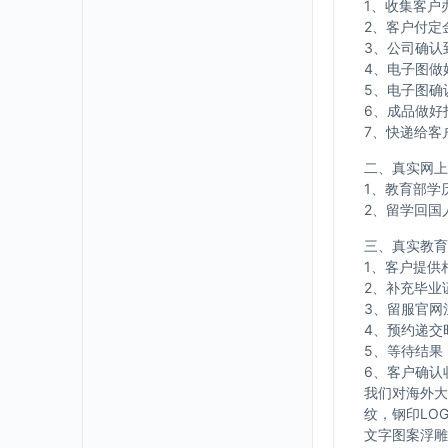
1、收集客户
2、客户付定
3、公司确认
4、电子图做
5、电子图确
6、成品做好
7、快递给客
二、真实网上
1、教育部学
2、留学回国
三、真实教育
1、客户提供
2、补充毕业
3、留服官网
4、预约递交
5、等待结果
6、客户确认
我们对海外大
纹，钢印LO
文字图案浮雕