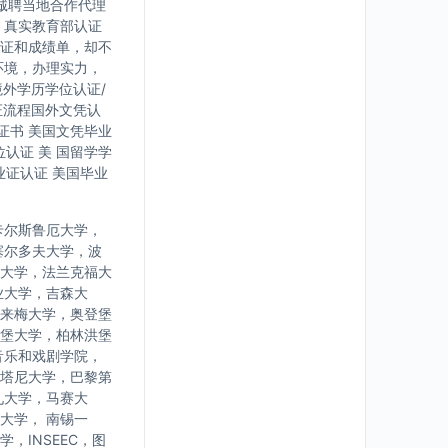
诚聘当地合作代理
，真实教育部认证
证和成绩单，却不
环境，办理实力，
境外学历学位认证/
证流程国外文凭认
证书 美国文凭毕业
认证 美 国留学学
业证认证 美国毕业
卡尔斯鲁厄大学，
塞尔多夫大学，波
大学，法兰克福大
业大学，吉森大
来梅大学，奥登堡
堡大学，柏林洪堡
音乐和戏剧学院，
塔尼大学，巴黎第
九大学，马赛大
大学， 南锡一
INSEEC，图