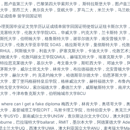
，图卢兹第三大学，巴黎第四大学索邦大学， 斯特拉斯堡大学，图卢兹
大学，里昂三大，奥尔良大学，亚眠大学，罗马二大，米兰大学，马兰欧
证成绩单 留学回国证明
办理英国毕业证文凭学历认证成绩单留学回国证明使馆认证纽卡斯尔大学
克塞特大学，伦敦大学学院UCL，华威大学，约克大学，兰卡斯特 大学
斯托大学，伯明翰大学，格鲁斯特大学，谢菲尔德大学，南安普顿大学，
汉大学，伦敦大学亚非学院 SOAS，格拉斯哥大学，曼彻斯特大学，伦敦
RHUL，阿斯顿大学，利兹大学，萨塞克斯大学，卡迪夫大学，伦敦艺术
利物浦大学，伦敦玛丽女王学院QMUL，赫瑞瓦特大学，埃塞克斯大学，
特拉思克莱德大学，基尔大学，考文垂大学，斯旺西大学， 邓迪大学，
茅斯大学，威尔士班戈大学，林肯大学，布拉德福德大学，北安普顿大学
大学，赫尔大学，约 克圣约翰大学，哈德斯菲尔德大学，伯恩茅斯大学
大学，爱丁堡玛格丽特皇后学院，格林威治大学，赫特福德大学，布鲁内
特戈登大学RGU，索尔福德大学，桑德兰大学，威斯敏斯特大学，南岸
大学，牛津布鲁克斯大学，伯明翰城市大学BCU
here can I get a fake diploma 梅西大学，林肯大学，奥塔哥大
托大学，基督城理工学院CPIT，马努卡理工学院，坎特伯雷大学，奥克兰
尼大 学USYD，新南威尔士大学UNSW，查尔斯达尔文大学CDU，澳大利
nburne，巴拉瑞特大学ballarat，RMIT，墨尔本大学，阿德莱德大学 Ade
，昆士兰大学UQ，西澳大学UWA，澳大利亚国立大学ANU，麦考瑞大学Macq