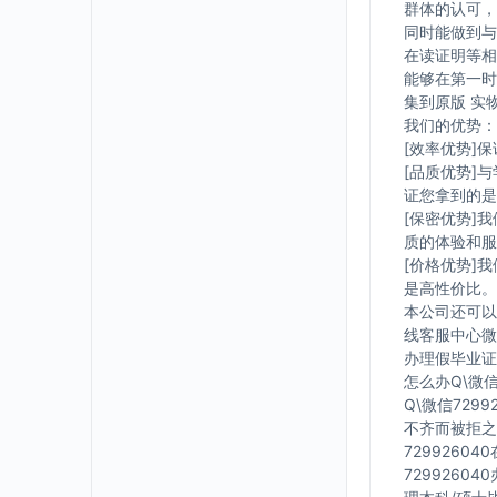
群体的认可，
同时能做到与
在读证明等相
能够在第一时
集到原版 实
我们的优势：
[效率优势]
[品质优势]
证您拿到的是
[保密优势]
质的体验和服
[价格优势]
是高性价比。
本公司还可以
线客服中心微信
办理假毕业证在
怎么办Q\微信
Q\微信729
不齐而被拒之
7299260
7299260