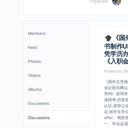
Organizer:
Members
《国
书制作U
Feed
凭学历办
《入职
Photos
Posted by
De
Videos
《国外文凭推
业证留信网认
Albums
凭吗》咨询专业
成绩单,仿造
Documents
认证,使馆公
证,留学生学
Discussions
offer、驾照
一、毕业证成