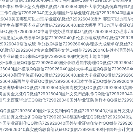
业证Q\微信729926040网上买文凭可靠吗Q\微信729926040买国外
40国外本科毕业证怎么办理Q\微信729926040国外大学文凭高仿真制作Q\微
作Q\微信729926040怎么办理国外假毕业证Q\微信729926040哪
926040美国哪里可以办理毕业证Q\微信729926040澳洲 哪里可以办理
40留学生在哪里买毕业证Q\微信729926040加拿大哪里 可以办理毕业证Q\微
Q\微信729926040申请学校办理成绩单Q \微信729926040办理水
40办理悉尼大学成绩单Q\微信729926040多伦多办理成绩单Q\微信72992
729926040修改成绩 单分数Q\微信729926040办理多大成绩单Q\微信72
\微信729926040快速拿到国外文凭Q\微信729926040快速办理国外
40假毕业证能查出来吗Q\微信729926040假文凭网上能查到吗
假毕业证QQ微信729926040国外录取通知书办理QQ微信7299260
926040国外模版QQ微信729926040国外大学毕业证QQ微信729926
926040美国学位证书QQ微信729926040加拿大毕业证QQ微信72992
926040新西兰毕业证QQ微信729926040日本学位记QQ微信729926
040澳洲毕业证QQ微信729926040美国高校文凭QQ微信729926040
40美国烫金文凭QQ微信729926040国外文凭凹凸制作QQ微信7299260
040马来西亚毕业证QQ微信729926040国外毕业证防伪样本QQ微信72992
Q微信729926040国外假文凭制作QQ微信729926040办理国外文
40办理仿真文凭业务QQ微信729926040德国毕业证QQ微信72992604
40外国毕业证制作QQ微信729926040国外毕业证钢印制作QQ微信72992
729926040真实使馆教育部认证QQ微信729926040制作国外会计文