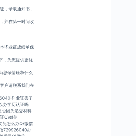
证，录取通知书，
，并在第一时间收
版本毕业证成绩单保
下，为您提供更优
为您倾情诠释什么
客户请联系我们在
6040毕 业证丢了
可 以办学历认证吗
您是否因为递交材料
证Q\微信
有文凭怎么办Q\微信
729926040办