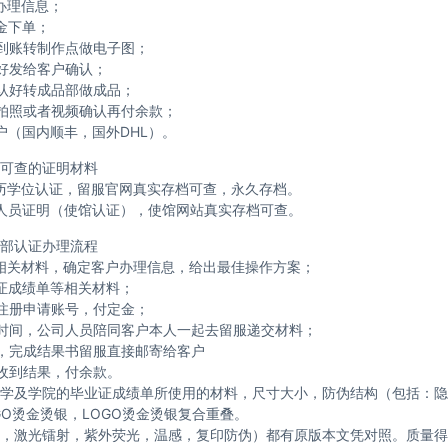
办理信息；
金下单；
到账转制作点做电子图；
好发给客户确认；
认好转成品部做成品；
拍照或者视频确认再付余款；
户（国内顺丰，国外DHL）。
可查的证明材料
历学位认证，留服官网真实存档可查，永久存档。
人员证明（使馆认证），使馆网站真实存档可查。
部认证办理流程
相关材料，确定客户办理信息，给出最佳操作方案；
证成绩单等相关材料；
注册申请账号，付定金；
时间，公司人员陪同客户本人一起去留服递交材料；
，完成结果书留服直接邮寄给客户
收到结果，付余款。
学及学院的毕业证成绩单所使用的材料，尺寸大小，防伪结构（包括：隐
GO烫金烫银，LOGO烫金烫银复合重叠。
，激光镭射，紫外荧光，温感，复印防伪）都有原版本文凭对照。质量得