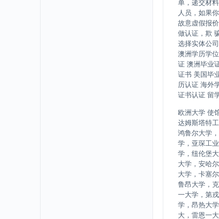
单，递交材料
人员，如果你
故意虚假报价
做认证，欺 
选择实体公司
澳洲学历学位
证 澳洲毕业
证书 美国毕
历认证 海外
证书认证 留
欧洲大学 使
达姆斯塔特工
鸿鲁尔大学，
学，亚琛工业
学，纽伦堡大
大学，安哈尔
大学，卡塞尔
鲁昂大学，克
一大学，第戎
学，昂热大学
大，雷恩一大