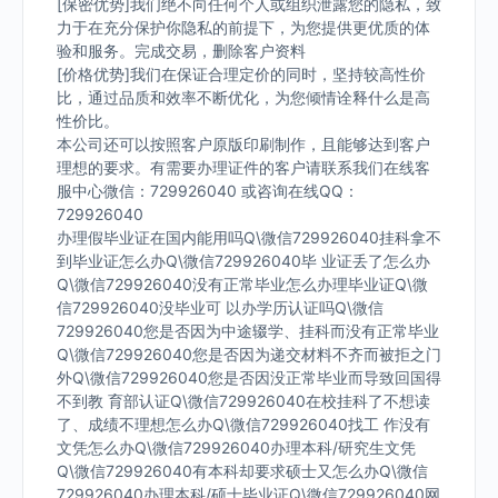
[保密优势]我们绝不向任何个人或组织泄露您的隐私，致
力于在充分保护你隐私的前提下，为您提供更优质的体
验和服务。完成交易，删除客户资料
[价格优势]我们在保证合理定价的同时，坚持较高性价
比，通过品质和效率不断优化，为您倾情诠释什么是高
性价比。
本公司还可以按照客户原版印刷制作，且能够达到客户
理想的要求。有需要办理证件的客户请联系我们在线客
服中心微信：729926040 或咨询在线QQ：
729926040
办理假毕业证在国内能用吗Q\微信729926040挂科拿不
到毕业证怎么办Q\微信729926040毕 业证丢了怎么办
Q\微信729926040没有正常毕业怎么办理毕业证Q\微
信729926040没毕业可 以办学历认证吗Q\微信
729926040您是否因为中途辍学、挂科而没有正常毕业
Q\微信729926040您是否因为递交材料不齐而被拒之门
外Q\微信729926040您是否因没正常毕业而导致回国得
不到教 育部认证Q\微信729926040在校挂科了不想读
了、成绩不理想怎么办Q\微信729926040找工 作没有
文凭怎么办Q\微信729926040办理本科/研究生文凭
Q\微信729926040有本科却要求硕士又怎么办Q\微信
729926040办理本科/硕士毕业证Q\微信729926040网