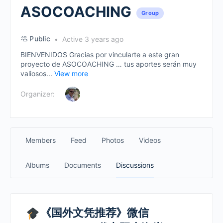
ASOCOACHING
Group
Public
Active 3 years ago
BIENVENIDOS Gracias por vincularte a este gran
proyecto de ASOCOACHING … tus aportes serán muy
valiosos...
View more
Organizer:
Members
Feed
Photos
Videos
Albums
Documents
Discussions
《国外文凭推荐》微信