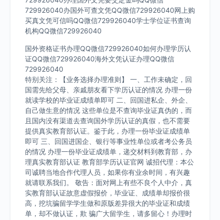
729926040办国外可查文凭QQ微信729926040网上购
买真文凭可信吗QQ微信729926040学士学位证书查询
机构QQ微信729926040
国外资格证书办理QQ微信729926040如何办理学历认
证QQ微信729926040海外文凭认证办理QQ微信
729926040
特别关注：【业务选择办理准则】 一、工作未确定，回
国需先给父母、亲戚朋友看下学历认证的情况 办理一份
就读学校的毕业证成绩单即可 二、回国进私企、外企、
自己做生意的情况 这些单位是不查询毕业证真伪的，而
且国内没有渠道去查询国外学历认证的真假，也不需要
提供真实教育部认证。鉴于此，办理一份毕业证成绩单
即可 三、回国进国企、银行等事业性单位或者考公务员
的情况 办理一份毕业证成绩单，递交材料到教育部，办
理真实教育部认证 教育部学历认证官网 诚招代理：本公
司诚聘当地合作代理人员，如果你有业余时间，有兴趣
就请联系我们。 敬告：面对网上有些不良个人中介，真
实教育部认证故意虚假报价，毕业证、成绩单却报价很
高，挖坑骗留学学生做和原版差异很大的毕业证和成绩
单，却不做认证，欺 骗广大留学生，请多留心！办理时