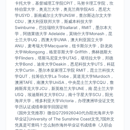
卡托大学，基督城理工学院CPIT，马努卡理工学院，坎
特伯雷大学，奥克兰大学，奥克兰商学院AIS，悉尼大
学USYD，新南威尔士大学UNSW，查尔斯达尔文大学
CDU，澳大利亚联邦大学，斯威本科技大学
Swinburne，巴拉瑞特大学ballarat，RMIT，墨尔本大
学，阿德莱德大学 Adelaide，莫纳什大学Monash，昆
士兰大学UQ，西澳大学UWA，澳大利亚国立大学
ANU，麦考瑞大学Macquarie，纽卡斯尔大学，卧龙岗
大学Wollongong，格里菲斯大学 Griffith，弗林德斯大
学Flinders，塔斯马尼亚大学UTAS，堪培拉大学，邦德
大学Bond，迪肯大学Deakin，悉尼科技大学UTS，科廷
大学Curtin，墨尔本皇家理工学院 RMIT，昆士兰科技大
学QUT，拉筹伯大学La Trobe，莫道克大学Murdoch，
澳洲TAFE，南澳大学UniSA，中央昆士兰大学CQU，詹
姆斯库克大学JCU，新英格兰大学UNE，南 昆士兰大学
USQ，埃迪斯科文大学ECU，南十字星大学SCU，阳光
海岸大学，维多利亚大学Victoria，办理澳洲毕业证文凭
学历认证成绩单留学回国证明
《国外文凭推荐》微信Q729926040代办阳光海岸大学
毕业证|University of The Sunshine Coast文凭,?国外文
凭真是可查吗？怎么制作海外毕业证书成绩单《入职会