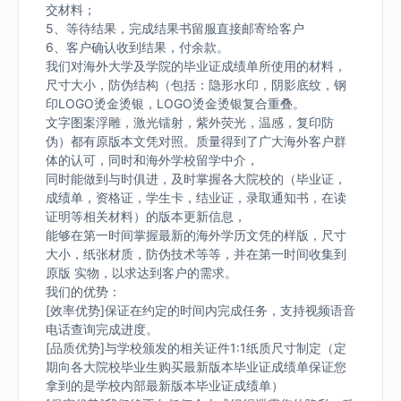
交材料；
5、等待结果，完成结果书留服直接邮寄给客户
6、客户确认收到结果，付余款。
我们对海外大学及学院的毕业证成绩单所使用的材料，
尺寸大小，防伪结构（包括：隐形水印，阴影底纹，钢
印LOGO烫金烫银，LOGO烫金烫银复合重叠。
文字图案浮雕，激光镭射，紫外荧光，温感，复印防
伪）都有原版本文凭对照。质量得到了广大海外客户群
体的认可，同时和海外学校留学中介，
同时能做到与时俱进，及时掌握各大院校的（毕业证，
成绩单，资格证，学生卡，结业证，录取通知书，在读
证明等相关材料）的版本更新信息，
能够在第一时间掌握最新的海外学历文凭的样版，尺寸
大小，纸张材质，防伪技术等等，并在第一时间收集到
原版 实物，以求达到客户的需求。
我们的优势：
[效率优势]保证在约定的时间内完成任务，支持视频语音
电话查询完成进度。
[品质优势]与学校颁发的相关证件1:1纸质尺寸制定（定
期向各大院校毕业生购买最新版本毕业证成绩单保证您
拿到的是学校内部最新版本毕业证成绩单）