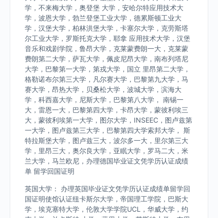
学，不来梅大学，奥登堡 大学，安哈尔特应用技术大
学，波恩大学，勃兰登堡工业大学，德累斯顿工业大
学，汉堡大学，柏林洪堡大学，卡塞尔大学，克劳斯塔
尔工业大学，罗斯托克大学，耶拿 应用技术大学，汉堡
音乐和戏剧学院，鲁昂大学，克莱蒙费朗一大，克莱蒙
费朗第二大学，萨瓦大学，佩皮尼昂大学，南布列塔尼
大学，巴黎第一大学，第戎大学，国立 里昂第二大学，
格勒诺布尔第三大学，凡尔赛大学，巴黎第九大学，马
赛大学，昂热大学，贝桑松大学，波城大学，滨海大
学，科西嘉大学，尼斯大学，巴黎第八大学， 南锡一
大，雷恩一大，巴黎第四大学，卡昂大学，蒙彼利埃三
大，蒙彼利埃第一大学，图尔大学，INSEEC，图卢兹第
一大学，图卢兹第三大学，巴黎第四大学索邦大学， 斯
特拉斯堡大学，图卢兹三大，波尔多一大，里尔第三大
学，里昂三大，奥尔良大学，亚眠大学，罗马二大，米
兰大学，马兰欧尼，办理德国毕业证文凭学历认证成绩
单 留学回国证明
英国大学： 办理英国毕业证文凭学历认证成绩单留学回
国证明使馆认证纽卡斯尔大学，帝国理工学院，巴斯大
学，埃克塞特大学，伦敦大学学院UCL，华威大学，约