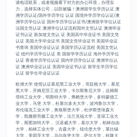
请电话联系，或者视频看下对方的办公环境，办理实
力，选择实体公司，以防被骗！澳洲留学生学历认证 澳
洲学历认证/国外学历学位 认证 国境外学历学位认证/澳
洲学历学位认证 国外学历学位认证书/澳洲留学学位认证
法国文凭认证 澳洲学位认证流程国外文凭认证 澳洲毕业
证书认证 新加坡文凭认 证 美国高中毕业证书 美国文凭
认证 美国大学毕业证书 美国文凭毕业证书 美国毕业证
书查询 美国毕业证认证 美国学历认证流程 美国文凭认
证 纽约学历学位认证 美 国留学学历认证 海外学历学位
认证 香港学历学位认证 国内学历学位认证 澳洲学位认
证 澳洲毕业证认证 美国毕业证书认证 留学生学历学位
认证 留学生毕业证认证
欧洲大学 使馆认证慕尼黑工业大学，哥廷根大学，慕尼
黑大学，开姆尼茨工业大学，卡尔斯鲁厄大学，达姆斯
塔特工业大学，明斯特大学，弗赖堡大学，多特蒙德工
业大学，马堡 大学，杜塞尔多夫大学，波鸿鲁尔大学，
布伦瑞克工业大学，奥格斯堡大学，杜伊斯堡埃森大
学，凯撒斯劳滕工业大学，法兰克福大学，亚琛工业大
学，斯图加特大学， 汉诺威大学，基尔大学，柏林自由
大学，柏林工业大学，吉森大学，纽伦堡大学，莱比锡
大学，美因茨大学，乌尔兹堡大学，萨尔大学，科隆大