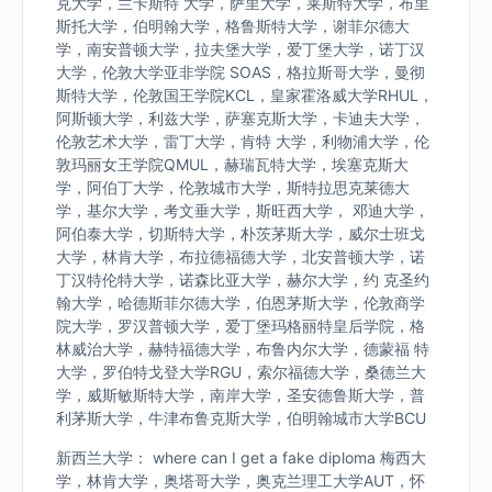
克大学，兰卡斯特 大学，萨里大学，莱斯特大学，布里
斯托大学，伯明翰大学，格鲁斯特大学，谢菲尔德大
学，南安普顿大学，拉夫堡大学，爱丁堡大学，诺丁汉
大学，伦敦大学亚非学院 SOAS，格拉斯哥大学，曼彻
斯特大学，伦敦国王学院KCL，皇家霍洛威大学RHUL，
阿斯顿大学，利兹大学，萨塞克斯大学，卡迪夫大学，
伦敦艺术大学，雷丁大学，肯特 大学，利物浦大学，伦
敦玛丽女王学院QMUL，赫瑞瓦特大学，埃塞克斯大
学，阿伯丁大学，伦敦城市大学，斯特拉思克莱德大
学，基尔大学，考文垂大学，斯旺西大学， 邓迪大学，
阿伯泰大学，切斯特大学，朴茨茅斯大学，威尔士班戈
大学，林肯大学，布拉德福德大学，北安普顿大学，诺
丁汉特伦特大学，诺森比亚大学，赫尔大学，约 克圣约
翰大学，哈德斯菲尔德大学，伯恩茅斯大学，伦敦商学
院大学，罗汉普顿大学，爱丁堡玛格丽特皇后学院，格
林威治大学，赫特福德大学，布鲁内尔大学，德蒙福 特
大学，罗伯特戈登大学RGU，索尔福德大学，桑德兰大
学，威斯敏斯特大学，南岸大学，圣安德鲁斯大学，普
利茅斯大学，牛津布鲁克斯大学，伯明翰城市大学BCU
新西兰大学： where can I get a fake diploma 梅西大
学，林肯大学，奥塔哥大学，奥克兰理工大学AUT，怀