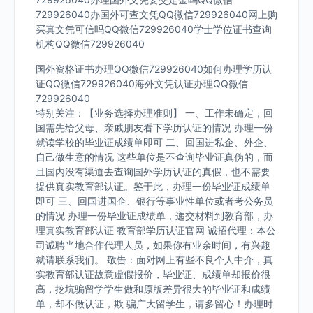
729926040办国外可查文凭QQ微信729926040网上购
买真文凭可信吗QQ微信729926040学士学位证书查询
机构QQ微信729926040
国外资格证书办理QQ微信729926040如何办理学历认
证QQ微信729926040海外文凭认证办理QQ微信
729926040
特别关注：【业务选择办理准则】 一、工作未确定，回
国需先给父母、亲戚朋友看下学历认证的情况 办理一份
就读学校的毕业证成绩单即可 二、回国进私企、外企、
自己做生意的情况 这些单位是不查询毕业证真伪的，而
且国内没有渠道去查询国外学历认证的真假，也不需要
提供真实教育部认证。鉴于此，办理一份毕业证成绩单
即可 三、回国进国企、银行等事业性单位或者考公务员
的情况 办理一份毕业证成绩单，递交材料到教育部，办
理真实教育部认证 教育部学历认证官网 诚招代理：本公
司诚聘当地合作代理人员，如果你有业余时间，有兴趣
就请联系我们。 敬告：面对网上有些不良个人中介，真
实教育部认证故意虚假报价，毕业证、成绩单却报价很
高，挖坑骗留学学生做和原版差异很大的毕业证和成绩
单，却不做认证，欺 骗广大留学生，请多留心！办理时