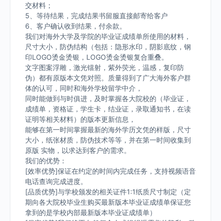
交材料；
5、等待结果，完成结果书留服直接邮寄给客户
6、客户确认收到结果，付余款。
我们对海外大学及学院的毕业证成绩单所使用的材料，
尺寸大小，防伪结构（包括：隐形水印，阴影底纹，钢
印LOGO烫金烫银，LOGO烫金烫银复合重叠。
文字图案浮雕，激光镭射，紫外荧光，温感，复印防
伪）都有原版本文凭对照。质量得到了广大海外客户群
体的认可，同时和海外学校留学中介，
同时能做到与时俱进，及时掌握各大院校的（毕业证，
成绩单，资格证，学生卡，结业证，录取通知书，在读
证明等相关材料）的版本更新信息，
能够在第一时间掌握最新的海外学历文凭的样版，尺寸
大小，纸张材质，防伪技术等等，并在第一时间收集到
原版 实物，以求达到客户的需求。
我们的优势：
[效率优势]保证在约定的时间内完成任务，支持视频语音
电话查询完成进度。
[品质优势]与学校颁发的相关证件1:1纸质尺寸制定（定
期向各大院校毕业生购买最新版本毕业证成绩单保证您
拿到的是学校内部最新版本毕业证成绩单）