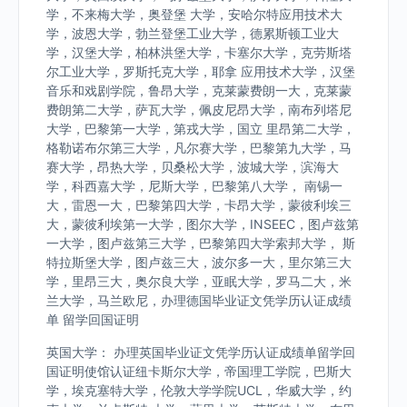
学，不来梅大学，奥登堡 大学，安哈尔特应用技术大
学，波恩大学，勃兰登堡工业大学，德累斯顿工业大
学，汉堡大学，柏林洪堡大学，卡塞尔大学，克劳斯塔
尔工业大学，罗斯托克大学，耶拿 应用技术大学，汉堡
音乐和戏剧学院，鲁昂大学，克莱蒙费朗一大，克莱蒙
费朗第二大学，萨瓦大学，佩皮尼昂大学，南布列塔尼
大学，巴黎第一大学，第戎大学，国立 里昂第二大学，
格勒诺布尔第三大学，凡尔赛大学，巴黎第九大学，马
赛大学，昂热大学，贝桑松大学，波城大学，滨海大
学，科西嘉大学，尼斯大学，巴黎第八大学， 南锡一
大，雷恩一大，巴黎第四大学，卡昂大学，蒙彼利埃三
大，蒙彼利埃第一大学，图尔大学，INSEEC，图卢兹第
一大学，图卢兹第三大学，巴黎第四大学索邦大学， 斯
特拉斯堡大学，图卢兹三大，波尔多一大，里尔第三大
学，里昂三大，奥尔良大学，亚眠大学，罗马二大，米
兰大学，马兰欧尼，办理德国毕业证文凭学历认证成绩
单 留学回国证明
英国大学： 办理英国毕业证文凭学历认证成绩单留学回
国证明使馆认证纽卡斯尔大学，帝国理工学院，巴斯大
学，埃克塞特大学，伦敦大学学院UCL，华威大学，约