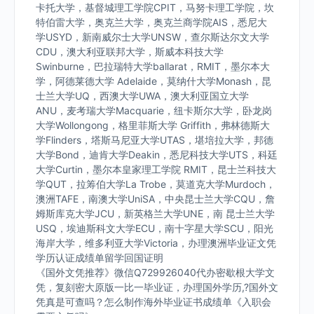
卡托大学，基督城理工学院CPIT，马努卡理工学院，坎
特伯雷大学，奥克兰大学，奥克兰商学院AIS，悉尼大
学USYD，新南威尔士大学UNSW，查尔斯达尔文大学
CDU，澳大利亚联邦大学，斯威本科技大学
Swinburne，巴拉瑞特大学ballarat，RMIT，墨尔本大
学，阿德莱德大学 Adelaide，莫纳什大学Monash，昆
士兰大学UQ，西澳大学UWA，澳大利亚国立大学
ANU，麦考瑞大学Macquarie，纽卡斯尔大学，卧龙岗
大学Wollongong，格里菲斯大学 Griffith，弗林德斯大
学Flinders，塔斯马尼亚大学UTAS，堪培拉大学，邦德
大学Bond，迪肯大学Deakin，悉尼科技大学UTS，科廷
大学Curtin，墨尔本皇家理工学院 RMIT，昆士兰科技大
学QUT，拉筹伯大学La Trobe，莫道克大学Murdoch，
澳洲TAFE，南澳大学UniSA，中央昆士兰大学CQU，詹
姆斯库克大学JCU，新英格兰大学UNE，南 昆士兰大学
USQ，埃迪斯科文大学ECU，南十字星大学SCU，阳光
海岸大学，维多利亚大学Victoria，办理澳洲毕业证文凭
学历认证成绩单留学回国证明
《国外文凭推荐》微信Q729926040代办密歇根大学文
凭，复刻密大原版一比一毕业证，办理国外学历,?国外文
凭真是可查吗？怎么制作海外毕业证书成绩单《入职会