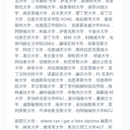
克大学，兰卡斯特 大学，萨里大学，莱斯特大学，布里
斯托大学，伯明翰大学，格鲁斯特大学，谢菲尔德大
学，南安普顿大学，拉夫堡大学，爱丁堡大学，诺丁汉
大学，伦敦大学亚非学院 SOAS，格拉斯哥大学，曼彻
斯特大学，伦敦国王学院KCL，皇家霍洛威大学RHUL，
阿斯顿大学，利兹大学，萨塞克斯大学，卡迪夫大学，
伦敦艺术大学，雷丁大学，肯特 大学，利物浦大学，伦
敦玛丽女王学院QMUL，赫瑞瓦特大学，埃塞克斯大
学，阿伯丁大学，伦敦城市大学，斯特拉思克莱德大
学，基尔大学，考文垂大学，斯旺西大学， 邓迪大学，
阿伯泰大学，切斯特大学，朴茨茅斯大学，威尔士班戈
大学，林肯大学，布拉德福德大学，北安普顿大学，诺
丁汉特伦特大学，诺森比亚大学，赫尔大学，约 克圣约
翰大学，哈德斯菲尔德大学，伯恩茅斯大学，伦敦商学
院大学，罗汉普顿大学，爱丁堡玛格丽特皇后学院，格
林威治大学，赫特福德大学，布鲁内尔大学，德蒙福 特
大学，罗伯特戈登大学RGU，索尔福德大学，桑德兰大
学，威斯敏斯特大学，南岸大学，圣安德鲁斯大学，普
利茅斯大学，牛津布鲁克斯大学，伯明翰城市大学BCU
新西兰大学： where can I get a fake diploma 梅西大
学，林肯大学，奥塔哥大学，奥克兰理工大学AUT，怀