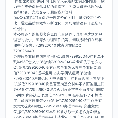
[保密优势]我们绝不向任何个人或组织泄露您的隐私，致
力于在充分保护你隐私的前提下，为您提供更优质的体
验和服务。完成交易，删除客户资料
[价格优势]我们在保证合理定价的同时，坚持较高性价
比，通过品质和效率不断优化，为您倾情诠释什么是高
性价比。
本公司还可以按照客户原版印刷制作，且能够达到客户
理想的要求。有需要办理证件的客户请联系我们在线客
服中心微信：729926040 或咨询在线QQ：
729926040
办理假毕业证在国内能用吗Q\微信729926040挂科拿不
到毕业证怎么办Q\微信729926040毕 业证丢了怎么办
Q\微信729926040没有正常毕业怎么办理毕业证Q\微
信729926040没毕业可 以办学历认证吗Q\微信
729926040您是否因为中途辍学、挂科而没有正常毕业
Q\微信729926040您是否因为递交材料不齐而被拒之门
外Q\微信729926040您是否因没正常毕业而导致回国得
不到教 育部认证Q\微信729926040在校挂科了不想读
了、成绩不理想怎么办Q\微信729926040找工 作没有
文凭怎么办Q\微信729926040办理本科/研究生文凭
Q\微信729926040有本科却要求硕士又怎么办Q\微信
729926040办理本科/硕士毕业证Q\微信729926040网