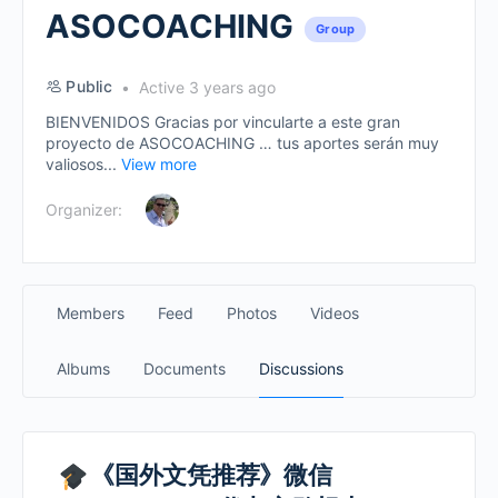
ASOCOACHING
Group
Public
Active 3 years ago
BIENVENIDOS Gracias por vincularte a este gran
proyecto de ASOCOACHING … tus aportes serán muy
valiosos...
View more
Organizer:
Members
Feed
Photos
Videos
Albums
Documents
Discussions
《国外文凭推荐》微信