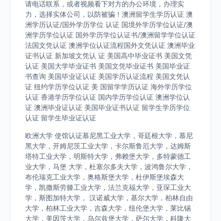
请电话联系，或者视频看下对方的办公环境，办理实
力，选择实体公司，以防被骗！澳洲留学生学历认证 澳
洲学历认证/国外学历学位 认证 国境外学历学位认证/澳
洲学历学位认证 国外学历学位认证书/澳洲留学学位认证
法国文凭认证 澳洲学位认证流程国外文凭认证 澳洲毕业
证书认证 新加坡文凭认 证 美国高中毕业证书 美国文凭
认证 美国大学毕业证书 美国文凭毕业证书 美国毕业证
书查询 美国毕业证认证 美国学历认证流程 美国文凭认
证 纽约学历学位认证 美 国留学学历认证 海外学历学位
认证 香港学历学位认证 国内学历学位认证 澳洲学位认
证 澳洲毕业证认证 美国毕业证书认证 留学生学历学位
认证 留学生毕业证认证
欧洲大学 使馆认证慕尼黑工业大学，哥廷根大学，慕尼
黑大学，开姆尼茨工业大学，卡尔斯鲁厄大学，达姆斯
塔特工业大学，明斯特大学，弗赖堡大学，多特蒙德工
业大学，马堡 大学，杜塞尔多夫大学，波鸿鲁尔大学，
布伦瑞克工业大学，奥格斯堡大学，杜伊斯堡埃森大
学，凯撒斯劳滕工业大学，法兰克福大学，亚琛工业大
学，斯图加特大学， 汉诺威大学，基尔大学，柏林自由
大学，柏林工业大学，吉森大学，纽伦堡大学，莱比锡
大学，美因茨大学，乌尔兹堡大学，萨尔大学，科隆大