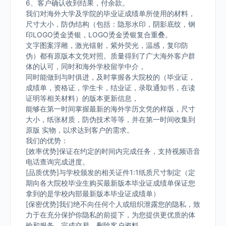
6、客户确认收到结果，付余款。
我们对海外大学及学院的毕业证成绩单所使用的材料，
尺寸大小，防伪结构（包括：隐形水印，阴影底纹，钢
印LOGO烫金烫银，LOGO烫金烫银复合重叠。
文字图案浮雕，激光镭射，紫外荧光，温感，复印防
伪）都有原版本文凭对照。质量得到了广大海外客户群
体的认可，同时和海外学校留学中介，
同时能做到与时俱进，及时掌握各大院校的（毕业证，
成绩单，资格证，学生卡，结业证，录取通知书，在读
证明等相关材料）的版本更新信息，
能够在第一时间掌握最新的海外学历文凭的样版，尺寸
大小，纸张材质，防伪技术等等，并在第一时间收集到
原版 实物，以求达到客户的需求。
我们的优势：
[效率优势]保证在约定的时间内完成任务，支持视频语音
电话查询完成进度。
[品质优势]与学校颁发的相关证件1:1纸质尺寸制定（定
期向各大院校毕业生购买最新版本毕业证成绩单保证您
拿到的是学校内部最新版本毕业证成绩单）
[保密优势]我们绝不向任何个人或组织泄露您的隐私，致
力于在充分保护你隐私的前提下，为您提供更优质的体
验和服务。完成交易，删除客户资料