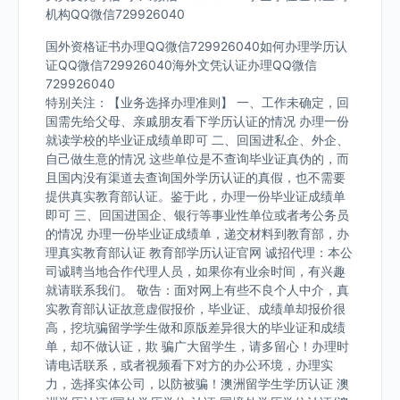
机构QQ微信729926040
国外资格证书办理QQ微信729926040如何办理学历认
证QQ微信729926040海外文凭认证办理QQ微信
729926040
特别关注：【业务选择办理准则】 一、工作未确定，回
国需先给父母、亲戚朋友看下学历认证的情况 办理一份
就读学校的毕业证成绩单即可 二、回国进私企、外企、
自己做生意的情况 这些单位是不查询毕业证真伪的，而
且国内没有渠道去查询国外学历认证的真假，也不需要
提供真实教育部认证。鉴于此，办理一份毕业证成绩单
即可 三、回国进国企、银行等事业性单位或者考公务员
的情况 办理一份毕业证成绩单，递交材料到教育部，办
理真实教育部认证 教育部学历认证官网 诚招代理：本公
司诚聘当地合作代理人员，如果你有业余时间，有兴趣
就请联系我们。 敬告：面对网上有些不良个人中介，真
实教育部认证故意虚假报价，毕业证、成绩单却报价很
高，挖坑骗留学学生做和原版差异很大的毕业证和成绩
单，却不做认证，欺 骗广大留学生，请多留心！办理时
请电话联系，或者视频看下对方的办公环境，办理实
力，选择实体公司，以防被骗！澳洲留学生学历认证 澳