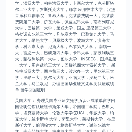
学，汉堡大学，柏林洪堡大学，卡塞尔大学，克劳斯塔
尔工业大学，罗斯托克大学，耶拿 应用技术大学，汉堡
音乐和戏剧学院，鲁昂大学，克莱蒙费朗一大，克莱蒙
费朗第二大学，萨瓦大学，佩皮尼昂大学，南布列塔尼
大学，巴黎第一大学，第戎大学，国立 里昂第二大学，
格勒诺布尔第三大学，凡尔赛大学，巴黎第九大学，马
赛大学，昂热大学，贝桑松大学，波城大学，滨海大
学，科西嘉大学，尼斯大学，巴黎第八大学， 南锡一
大，雷恩一大，巴黎第四大学，卡昂大学，蒙彼利埃三
大，蒙彼利埃第一大学，图尔大学，INSEEC，图卢兹第
一大学，图卢兹第三大学，巴黎第四大学索邦大学， 斯
特拉斯堡大学，图卢兹三大，波尔多一大，里尔第三大
学，里昂三大，奥尔良大学，亚眠大学，罗马二大，米
兰大学，马兰欧尼，办理德国毕业证文凭学历认证成绩
单 留学回国证明
英国大学： 办理英国毕业证文凭学历认证成绩单留学回
国证明使馆认证纽卡斯尔大学，帝国理工学院，巴斯大
学，埃克塞特大学，伦敦大学学院UCL，华威大学，约
克大学，兰卡斯特 大学，萨里大学，莱斯特大学，布里
斯托大学，伯明翰大学，格鲁斯特大学，谢菲尔德大
学，南安普顿大学，拉夫堡大学，爱丁堡大学，诺丁汉