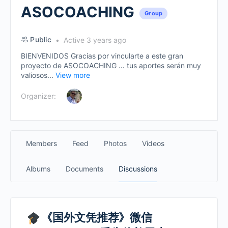
ASOCOACHING
Group
Public
Active 3 years ago
BIENVENIDOS Gracias por vincularte a este gran
proyecto de ASOCOACHING … tus aportes serán muy
valiosos...
View more
Organizer:
Members
Feed
Photos
Videos
Albums
Documents
Discussions
《国外文凭推荐》微信