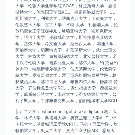
大学，伦敦大学亚非学院 SOAS，格拉斯哥大学，曼彻
斯特大学，伦敦国王学院KCL，皇家霍洛威大学RHUL，
阿斯顿大学，利兹大学，萨塞克斯大学，卡迪夫大学，
伦敦艺术大学，雷丁大学，肯特 大学，利物浦大学，伦
敦玛丽女王学院QMUL，赫瑞瓦特大学，埃塞克斯大
学，阿伯丁大学，伦敦城市大学，斯特拉思克莱德大
学，基尔大学，考文垂大学，斯旺西大学， 邓迪大学，
阿伯泰大学，切斯特大学，朴茨茅斯大学，威尔士班戈
大学，林肯大学，布拉德福德大学，北安普顿大学，诺
丁汉特伦特大学，诺森比亚大学，赫尔大学，约 克圣约
翰大学，哈德斯菲尔德大学，伯恩茅斯大学，伦敦商学
院大学，罗汉普顿大学，爱丁堡玛格丽特皇后学院，格
林威治大学，赫特福德大学，布鲁内尔大学，德蒙福 特
大学，罗伯特戈登大学RGU，索尔福德大学，桑德兰大
学，威斯敏斯特大学，南岸大学，圣安德鲁斯大学，普
利茅斯大学，牛津布鲁克斯大学，伯明翰城市大学BCU
新西兰大学： where can I get a fake diploma 梅西大
学，林肯大学，奥塔哥大学，奥克兰理工大学AUT，怀
卡托大学，基督城理工学院CPIT，马努卡理工学院，坎
特伯雷大学，奥克兰大学，奥克兰商学院AIS，悉尼大