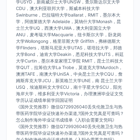
学USYD，新南威尔士大学UNSW，查尔斯达尔文大学
CDU，澳大利亚联邦大学，斯威本科技大学
Swinburne，巴拉瑞特大学ballarat，RMIT，墨尔本大
学，阿德莱德大学 Adelaide，莫纳什大学Monash，昆
士兰大学UQ，西澳大学UWA，澳大利亚国立大学
ANU，麦考瑞大学Macquarie，纽卡斯尔大学，卧龙岗
大学Wollongong，格里菲斯大学 Griffith，弗林德斯大
学Flinders，塔斯马尼亚大学UTAS，堪培拉大学，邦德
大学Bond，迪肯大学Deakin，悉尼科技大学UTS，科廷
大学Curtin，墨尔本皇家理工学院 RMIT，昆士兰科技大
学QUT，拉筹伯大学La Trobe，莫道克大学Murdoch，
澳洲TAFE，南澳大学UniSA，中央昆士兰大学CQU，詹
姆斯库克大学JCU，新英格兰大学UNE，南 昆士兰大学
USQ，埃迪斯科文大学ECU，南十字星大学SCU，阳光
海岸大学，维多利亚大学Victoria，办理澳洲毕业证文凭
学历认证成绩单留学回国证明
《国外文凭推荐》微信Q729926040丢失伦敦卫生与热
带医药学院毕业证快速补办渠道,?国外文凭真是可查吗？
怎么制作海外毕业证书成绩单《入职会需要文凭吗》
《国外文凭推荐》微信Q729926040丢失伦敦卫生与热
带医药学院毕业证快速补办渠道,?国外文凭真是可查吗？
怎么制作海外毕业证书成绩单《入职会需要文凭吗》