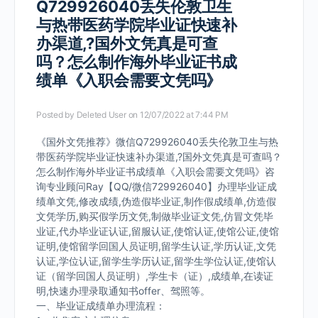
Q729926040丢失伦敦卫生
与热带医药学院毕业证快速补
办渠道,?国外文凭真是可查
吗？怎么制作海外毕业证书成
绩单《入职会需要文凭吗》
Posted by
Deleted User
on 12/07/2022 at 7:44 PM
《国外文凭推荐》微信Q729926040丢失伦敦卫生与热
带医药学院毕业证快速补办渠道,?国外文凭真是可查吗？
怎么制作海外毕业证书成绩单《入职会需要文凭吗》咨
询专业顾问Ray【QQ/微信729926040】办理毕业证成
绩单文凭,修改成绩,伪造假毕业证,制作假成绩单,仿造假
文凭学历,购买假学历文凭,制做毕业证文凭,仿冒文凭毕
业证,代办毕业证认证,留服认证,使馆认证,使馆公证,使馆
证明,使馆留学回国人员证明,留学生认证,学历认证,文凭
认证,学位认证,留学生学历认证,留学生学位认证,使馆认
证（留学回国人员证明）,学生卡（证）,成绩单,在读证
明,快速办理录取通知书offer、驾照等。
一、毕业证成绩单办理流程：