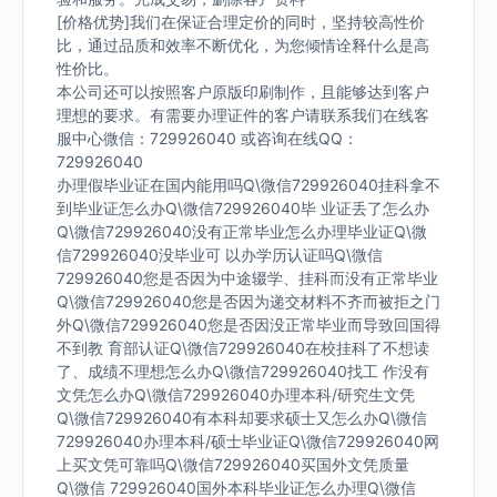
[价格优势]我们在保证合理定价的同时，坚持较高性价
比，通过品质和效率不断优化，为您倾情诠释什么是高
性价比。
本公司还可以按照客户原版印刷制作，且能够达到客户
理想的要求。有需要办理证件的客户请联系我们在线客
服中心微信：729926040 或咨询在线QQ：
729926040
办理假毕业证在国内能用吗Q\微信729926040挂科拿不
到毕业证怎么办Q\微信729926040毕 业证丢了怎么办
Q\微信729926040没有正常毕业怎么办理毕业证Q\微
信729926040没毕业可 以办学历认证吗Q\微信
729926040您是否因为中途辍学、挂科而没有正常毕业
Q\微信729926040您是否因为递交材料不齐而被拒之门
外Q\微信729926040您是否因没正常毕业而导致回国得
不到教 育部认证Q\微信729926040在校挂科了不想读
了、成绩不理想怎么办Q\微信729926040找工 作没有
文凭怎么办Q\微信729926040办理本科/研究生文凭
Q\微信729926040有本科却要求硕士又怎么办Q\微信
729926040办理本科/硕士毕业证Q\微信729926040网
上买文凭可靠吗Q\微信729926040买国外文凭质量
Q\微信 729926040国外本科毕业证怎么办理Q\微信