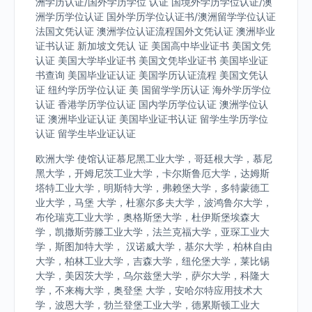
洲学历认证/国外学历学位 认证 国境外学历学位认证/澳
洲学历学位认证 国外学历学位认证书/澳洲留学学位认证
法国文凭认证 澳洲学位认证流程国外文凭认证 澳洲毕业
证书认证 新加坡文凭认 证 美国高中毕业证书 美国文凭
认证 美国大学毕业证书 美国文凭毕业证书 美国毕业证
书查询 美国毕业证认证 美国学历认证流程 美国文凭认
证 纽约学历学位认证 美 国留学学历认证 海外学历学位
认证 香港学历学位认证 国内学历学位认证 澳洲学位认
证 澳洲毕业证认证 美国毕业证书认证 留学生学历学位
认证 留学生毕业证认证
欧洲大学 使馆认证慕尼黑工业大学，哥廷根大学，慕尼
黑大学，开姆尼茨工业大学，卡尔斯鲁厄大学，达姆斯
塔特工业大学，明斯特大学，弗赖堡大学，多特蒙德工
业大学，马堡 大学，杜塞尔多夫大学，波鸿鲁尔大学，
布伦瑞克工业大学，奥格斯堡大学，杜伊斯堡埃森大
学，凯撒斯劳滕工业大学，法兰克福大学，亚琛工业大
学，斯图加特大学， 汉诺威大学，基尔大学，柏林自由
大学，柏林工业大学，吉森大学，纽伦堡大学，莱比锡
大学，美因茨大学，乌尔兹堡大学，萨尔大学，科隆大
学，不来梅大学，奥登堡 大学，安哈尔特应用技术大
学，波恩大学，勃兰登堡工业大学，德累斯顿工业大