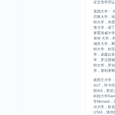
证文凭学历认
英国大学： 
巴斯大学，埃
特大学，布里
堡大学，诺丁
家霍洛威大学
肯特 大学，
城市大学，斯
特大学，朴茨
学，诺森比亚
学，罗汉普顿
特大学，罗伯
学，普利茅斯
新西兰大学： w
AUT，怀卡
院AIS，悉
科技大学Swi
学Monash
尔大学，卧龙岗大
UTAS，堪培