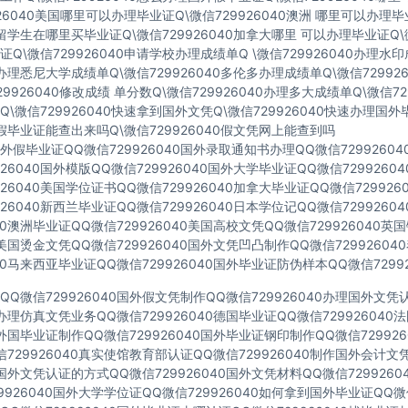
926040美国哪里可以办理毕业证Q\微信729926040澳洲 哪里可以办理
40留学生在哪里买毕业证Q\微信729926040加拿大哪里 可以办理毕业证Q\微
Q\微信729926040申请学校办理成绩单Q \微信729926040办理水
40办理悉尼大学成绩单Q\微信729926040多伦多办理成绩单Q\微信72992
729926040修改成绩 单分数Q\微信729926040办理多大成绩单Q\微信72
\微信729926040快速拿到国外文凭Q\微信729926040快速办理国外
40假毕业证能查出来吗Q\微信729926040假文凭网上能查到吗
假毕业证QQ微信729926040国外录取通知书办理QQ微信7299260
926040国外模版QQ微信729926040国外大学毕业证QQ微信729926
926040美国学位证书QQ微信729926040加拿大毕业证QQ微信72992
926040新西兰毕业证QQ微信729926040日本学位记QQ微信729926
040澳洲毕业证QQ微信729926040美国高校文凭QQ微信729926040
40美国烫金文凭QQ微信729926040国外文凭凹凸制作QQ微信7299260
040马来西亚毕业证QQ微信729926040国外毕业证防伪样本QQ微信72992
Q微信729926040国外假文凭制作QQ微信729926040办理国外文
40办理仿真文凭业务QQ微信729926040德国毕业证QQ微信72992604
40外国毕业证制作QQ微信729926040国外毕业证钢印制作QQ微信72992
729926040真实使馆教育部认证QQ微信729926040制作国外会计文
40国外文凭认证的方式QQ微信729926040国外文凭材料QQ微信729926
9926040国外大学学位证QQ微信729926040如何拿到国外毕业证QQ微信