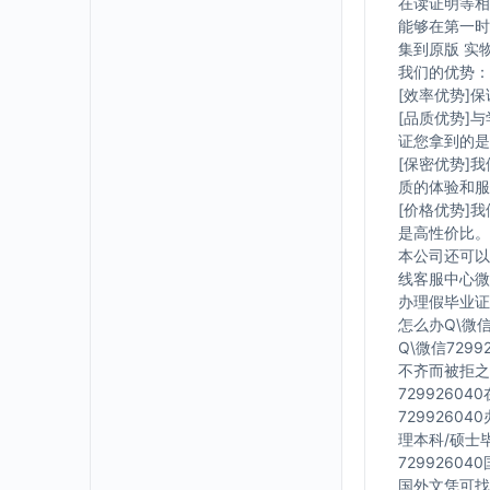
在读证明等相
能够在第一时
集到原版 实
我们的优势：
[效率优势]
[品质优势]
证您拿到的是
[保密优势]
质的体验和服
[价格优势]
是高性价比。
本公司还可以
线客服中心微信
办理假毕业证在
怎么办Q\微信
Q\微信729
不齐而被拒之
7299260
7299260
理本科/硕士毕
7299260
国外文凭可找工