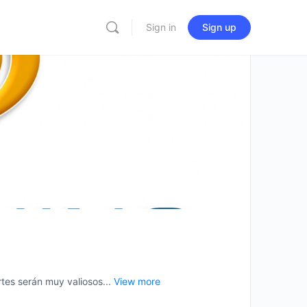
Sign in
Sign up
es serán muy valiosos...
View more