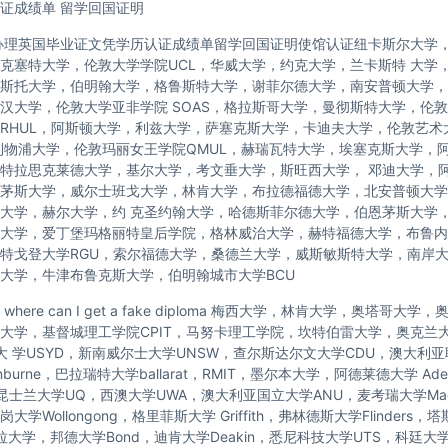
证成绩单 留学回国证明
办理英国毕业证文凭学历认证成绩单留学回国证明使馆认证纽卡斯尔大学
克塞特大学，伦敦大学学院UCL，华威大学，约克大学，兰卡斯特 大学
斯托大学，伯明翰大学，格鲁斯特大学，谢菲尔德大学，南安普顿大学，
汉大学，伦敦大学亚非学院 SOAS，格拉斯哥大学，曼彻斯特大学，伦敦
RHUL，阿斯顿大学，利兹大学，萨塞克斯大学，卡迪夫大学，伦敦艺术
利物浦大学，伦敦玛丽女王学院QMUL，赫瑞瓦特大学，埃塞克斯大学，
特拉思克莱德大学，基尔大学，考文垂大学，斯旺西大学， 邓迪大学，
茅斯大学，威尔士班戈大学，林肯大学，布拉德福德大学，北安普顿大学
大学，赫尔大学，约 克圣约翰大学，哈德斯菲尔德大学，伯恩茅斯大学
大学，爱丁堡玛格丽特皇后学院，格林威治大学，赫特福德大学，布鲁内
特戈登大学RGU，索尔福德大学，桑德兰大学，威斯敏斯特大学，南岸
大学，牛津布鲁克斯大学，伯明翰城市大学BCU
here can I get a fake diploma 梅西大学，林肯大学，奥塔哥大
托大学，基督城理工学院CPIT，马努卡理工学院，坎特伯雷大学，奥克兰
尼大 学USYD，新南威尔士大学UNSW，查尔斯达尔文大学CDU，澳大利
nburne，巴拉瑞特大学ballarat，RMIT，墨尔本大学，阿德莱德大学 Ade
，昆士兰大学UQ，西澳大学UWA，澳大利亚国立大学ANU，麦考瑞大学Macq
学Wollongong，格里菲斯大学 Griffith，弗林德斯大学Flinders
拉大学，邦德大学Bond，迪肯大学Deakin，悉尼科技大学UTS，科廷大学C