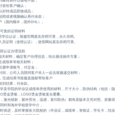
到账转制作点做电子图；
好发给客户确认；
认好转成品部做成品；
拍照或者视频确认再付余款；
户（国内顺丰，国外DHL）。
可查的证明材料
历学位认证，留服官网真实存档可查，永久存档。
人员证明（使馆认证），使馆网站真实存档可查。
部认证办理流程
相关材料，确定客户办理信息，给出最佳操作方案；
证成绩单等相关材料；
注册申请账号，付定金；
时间，公司人员陪同客户本人一起去留服递交材料；
，完成结果书留服直接邮寄给客户
收到结果，付余款。
学及学院的毕业证成绩单所使用的材料，尺寸大小，防伪结构（包括：隐
GO烫金烫银，LOGO烫金烫银复合重叠。
，激光镭射，紫外荧光，温感，复印防伪）都有原版本文凭对照。质量得
同时和海外学校留学中介，
时俱进，及时掌握各大院校的（毕业证，成绩单，资格证，学生卡，结业