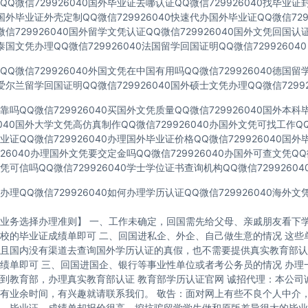
Q微信729926040国外毕业证去哪认证QQ微信729926040找毕业证
40国外毕业证外壳定制QQ微信729926040快速代办国外毕业证QQ微信729
信729926040国外留学文凭认证QQ微信729926040国外文凭回国认
40泰国文凭办理QQ微信729926040法国留学回国证明QQ微信729926040
Q微信729926040外国文凭在中国有用吗QQ微信729926040德国
40爱尔兰留学回国证明QQ微信729926040国外硕士文凭办理QQ微信72992
吗QQ微信729926040买国外文凭质量QQ微信729926040国外本
6040国外大学文凭高仿真制作QQ微信729926040办国外文凭可找工作QQ微
证QQ微信729926040办理国外毕业证价格QQ微信729926040国
926040办理国外文凭要交定金吗QQ微信729926040办国外可查文凭QQ微
可信吗QQ微信729926040学士学位证书查询机构QQ微信72992604
理QQ微信729926040如何办理学历认证QQ微信729926040海外
业务选择办理准则】 一、工作未确定，回国需先给父母、亲戚朋友看下学
校的毕业证成绩单即可 二、回国进私企、外企、自己做生意的情况 这些
且国内没有渠道去查询国外学历认证的真假，也不需要提供真实教育部认
绩单即可 三、回国进国企、银行等事业性单位或者考公务员的情况 办理
到教育部，办理真实教育部认证 教育部学历认证官网 诚招代理：本公司
有业余时间，有兴趣就请联系我们。 敬告：面对网上有些不良个人中介
，毕业证、成绩单却报价很高，挖坑骗留学学生做和原版差异很大的毕业