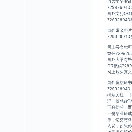
假大学毕业证Q
7299260
国外文凭QQ微
7299260
国外烫金照片Q
7299260
网上买文凭可靠
微信72992
国外大学有毕业
QQ微信729
网上购买真文凭
国外资格证书办
729926040
特别关注：【
理一份就读学
证真伪的，而
一份毕业证成
单，递交材料
人员，如果你
故意虚假报价