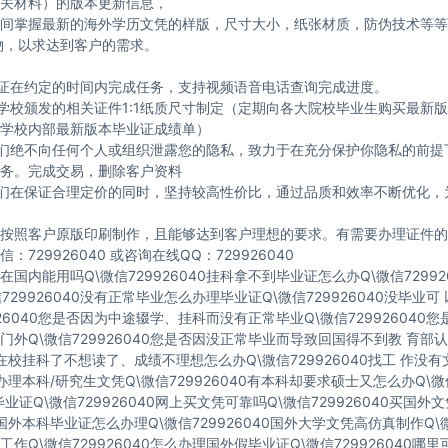
关材料）的版本更新信息，
间掌握最新的海外学历文凭的样版，尺寸大小，纸张材质，防伪技术等等
物，以求达到客户的需求。
保证在约定的时间内完成任务，支持视频语音电话查询完成进度。
与学校颁发的相关证件1:1纸质尺寸制定（定期向各大院校毕业生购买最新
学校内部最新版本毕业证成绩单）
我们绝不向任何个人或组织泄露您的隐私，致力于在充分保护你隐私的前提
务。完成交易，删除客户资料
我们在保证合理定价的同时，坚持较高性价比，通过品质和效率不断优化，
按照客户原版印刷制作，且能够达到客户理想的要求。有需要办理证件的
：729926040 或咨询在线QQ：729926040
国内能用吗Q\微信729926040挂科拿不到毕业证怎么办Q\微信72992
729926040没有正常毕业怎么办理毕业证Q\微信729926040没毕业
926040您是否因为中途辍学、挂科而没有正常毕业Q\微信729926040
门外Q\微信729926040您是否因没正常毕业而导致回国得不到教 育部认
40在校挂科了不想读了、成绩不理想怎么办Q\微信729926040找工 作没
40办理本科/研究生文凭Q\微信729926040有本科却要求硕士又怎么办Q\微信
业证Q\微信729926040网上买文凭可靠吗Q\微信729926040买国外
40国外本科毕业证怎么办理Q\微信729926040国外大学文凭高仿真制作Q\微
作Q\微信729926040怎么办理国外假毕业证Q\微信729926040哪