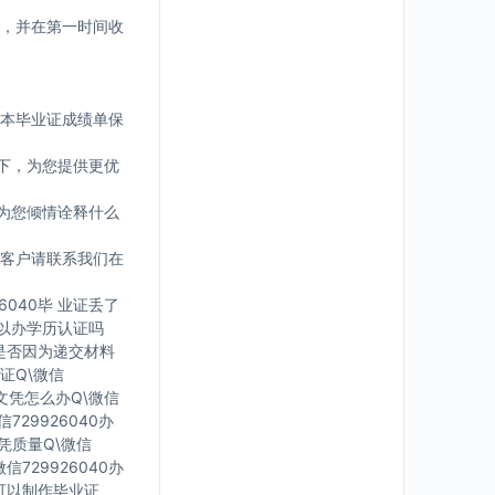
，并在第一时间收
版本毕业证成绩单保
下，为您提供更优
为您倾情诠释什么
客户请联系我们在
6040毕 业证丢了
可 以办学历认证吗
您是否因为递交材料
证Q\微信
有文凭怎么办Q\微信
729926040办
文凭质量Q\微信
信729926040办
里可以制作毕业证