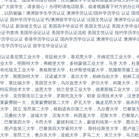
骗广大留学生，请多留心！办理时请电话联系，或者视频看下对方的办公
，以防被骗！澳洲留学生学历认证 澳洲学历认证/国外学历学位 认证 国
认证 国外学历学位认证书/澳洲留学学位认证 法国文凭认证 澳洲学位认
证书认证 新加坡文凭认 证 美国高中毕业证书 美国文凭认证 美国大学毕业
业证书查询 美国毕业证认证 美国学历认证流程 美国文凭认证 纽约学历学位
学历学位认证 香港学历学位认证 国内学历学位认证 澳洲学位认证 澳洲毕
学生学历学位认证 留学生毕业证认证
馆认证慕尼黑工业大学，哥廷根大学，慕尼黑大学，开姆尼茨工业大学，
业大学，明斯特大学，弗赖堡大学，多特蒙德工业大学，马堡 大学，杜
布伦瑞克工业大学，奥格斯堡大学，杜伊斯堡埃森大学，凯撒斯劳滕工业
大学，斯图加特大学， 汉诺威大学，基尔大学，柏林自由大学，柏林工
学，莱比锡大学，美因茨大学，乌尔兹堡大学，萨尔大学，科隆大学，不
特应用技术大学，波恩大学，勃兰登堡工业大学，德累斯顿工业大学，汉
大学，克劳斯塔尔工业大学，罗斯托克大学，耶拿 应用技术大学，汉堡
莱蒙费朗一大，克莱蒙费朗第二大学，萨瓦大学，佩皮尼昂大学，南布列
大学，国立 里昂第二大学，格勒诺布尔第三大学，凡尔赛大学，巴黎第
，贝桑松大学，波城大学，滨海大学，科西嘉大学，尼斯大学，巴黎第八
，巴黎第四大学，卡昂大学，蒙彼利埃三大，蒙彼利埃第一大学，图尔大学，
，图卢兹第三大学，巴黎第四大学索邦大学， 斯特拉斯堡大学，图卢兹
大学，里昂三大，奥尔良大学，亚眠大学，罗马二大，米兰大学，马兰欧