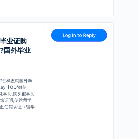
Log In to Reply
ch毕业证购
伪?国外毕业
办理,?怎样查询国外毕
y【QQ/微信
文凭学历,购买假学历
使馆证明,使馆留学
证,使馆认证（留学