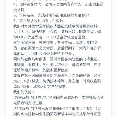
4、预约递交时间，公司人员陪同客户本人一起去留服递
交材料；
5、等待结果，完成结果书留服直接邮寄给客户
6、客户确认收到结果，付余款。
我们对海外大学及学院的毕业证成绩单所使用的材料，
尺寸大小，防伪结构（包括：隐形水印，阴影底纹，钢
印LOGO烫金烫银，LOGO烫金烫银复合重叠。
文字图案浮雕，激光镭射，紫外荧光，温感，复印防
伪）都有原版本文凭对照。质量得到了广大海外客户群
体的认可，同时和海外学校留学中介，
同时能做到与时俱进，及时掌握各大院校的（毕业证，
成绩单，资格证，学生卡，结业证，录取通知书，在读
证明等相关材料）的版本更新信息，
能够在第一时间掌握最新的海外学历文凭的样版，尺寸
大小，纸张材质，防伪技术等等，并在第一时间收集到
原版 实物，以求达到客户的需求。
我们的优势：
[效率优势]保证在约定的时间内完成任务，支持视频语音
电话查询完成进度。
[品质优势]与学校颁发的相关证件1:1纸质尺寸制定（定
期向各大院校毕业生购买最新版本毕业证成绩单保证您