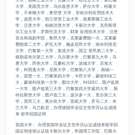
大学，美因茨大学，乌尔兹堡大学，萨尔大学，科隆大
学，不来梅大学，奥登堡 大学，安哈尔特应用技术大
学，波恩大学，勃兰登堡工业大学，德累斯顿工业大
学，汉堡大学，柏林洪堡大学，卡塞尔大学，克劳斯塔
尔工业大学，罗斯托克大学，耶拿 应用技术大学，汉堡
音乐和戏剧学院，鲁昂大学，克莱蒙费朗一大，克莱蒙
费朗第二大学，萨瓦大学，佩皮尼昂大学，南布列塔尼
大学，巴黎第一大学，第戎大学，国立 里昂第二大学，
格勒诺布尔第三大学，凡尔赛大学，巴黎第九大学，马
赛大学，昂热大学，贝桑松大学，波城大学，滨海大
学，科西嘉大学，尼斯大学，巴黎第八大学， 南锡一
大，雷恩一大，巴黎第四大学，卡昂大学，蒙彼利埃三
大，蒙彼利埃第一大学，图尔大学，INSEEC，图卢兹第
一大学，图卢兹第三大学，巴黎第四大学索邦大学， 斯
特拉斯堡大学，图卢兹三大，波尔多一大，里尔第三大
学，里昂三大，奥尔良大学，亚眠大学，罗马二大，米
兰大学，马兰欧尼，办理德国毕业证文凭学历认证成绩
单 留学回国证明
英国大学： 办理英国毕业证文凭学历认证成绩单留学回
国证明使馆认证纽卡斯尔大学，帝国理工学院，巴斯大