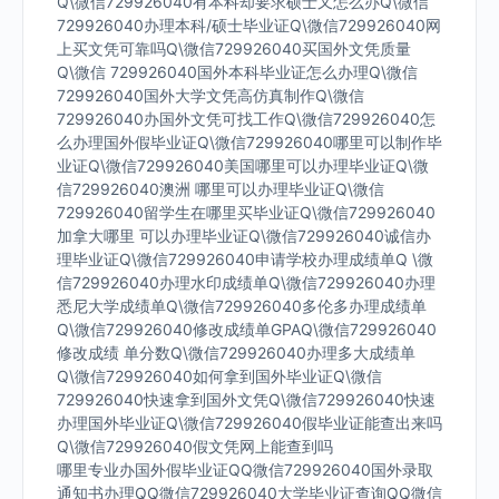
Q\微信729926040有本科却要求硕士又怎么办Q\微信
729926040办理本科/硕士毕业证Q\微信729926040网
上买文凭可靠吗Q\微信729926040买国外文凭质量
Q\微信 729926040国外本科毕业证怎么办理Q\微信
729926040国外大学文凭高仿真制作Q\微信
729926040办国外文凭可找工作Q\微信729926040怎
么办理国外假毕业证Q\微信729926040哪里可以制作毕
业证Q\微信729926040美国哪里可以办理毕业证Q\微
信729926040澳洲 哪里可以办理毕业证Q\微信
729926040留学生在哪里买毕业证Q\微信729926040
加拿大哪里 可以办理毕业证Q\微信729926040诚信办
理毕业证Q\微信729926040申请学校办理成绩单Q \微
信729926040办理水印成绩单Q\微信729926040办理
悉尼大学成绩单Q\微信729926040多伦多办理成绩单
Q\微信729926040修改成绩单GPAQ\微信729926040
修改成绩 单分数Q\微信729926040办理多大成绩单
Q\微信729926040如何拿到国外毕业证Q\微信
729926040快速拿到国外文凭Q\微信729926040快速
办理国外毕业证Q\微信729926040假毕业证能查出来吗
Q\微信729926040假文凭网上能查到吗
哪里专业办国外假毕业证QQ微信729926040国外录取
通知书办理QQ微信729926040大学毕业证查询QQ微信