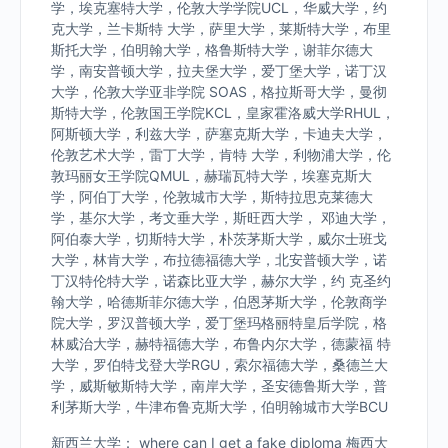
学，埃克塞特大学，伦敦大学学院UCL，华威大学，约
克大学，兰卡斯特 大学，萨里大学，莱斯特大学，布里
斯托大学，伯明翰大学，格鲁斯特大学，谢菲尔德大
学，南安普顿大学，拉夫堡大学，爱丁堡大学，诺丁汉
大学，伦敦大学亚非学院 SOAS，格拉斯哥大学，曼彻
斯特大学，伦敦国王学院KCL，皇家霍洛威大学RHUL，
阿斯顿大学，利兹大学，萨塞克斯大学，卡迪夫大学，
伦敦艺术大学，雷丁大学，肯特 大学，利物浦大学，伦
敦玛丽女王学院QMUL，赫瑞瓦特大学，埃塞克斯大
学，阿伯丁大学，伦敦城市大学，斯特拉思克莱德大
学，基尔大学，考文垂大学，斯旺西大学， 邓迪大学，
阿伯泰大学，切斯特大学，朴茨茅斯大学，威尔士班戈
大学，林肯大学，布拉德福德大学，北安普顿大学，诺
丁汉特伦特大学，诺森比亚大学，赫尔大学，约 克圣约
翰大学，哈德斯菲尔德大学，伯恩茅斯大学，伦敦商学
院大学，罗汉普顿大学，爱丁堡玛格丽特皇后学院，格
林威治大学，赫特福德大学，布鲁内尔大学，德蒙福 特
大学，罗伯特戈登大学RGU，索尔福德大学，桑德兰大
学，威斯敏斯特大学，南岸大学，圣安德鲁斯大学，普
利茅斯大学，牛津布鲁克斯大学，伯明翰城市大学BCU
新西兰大学： where can I get a fake diploma 梅西大