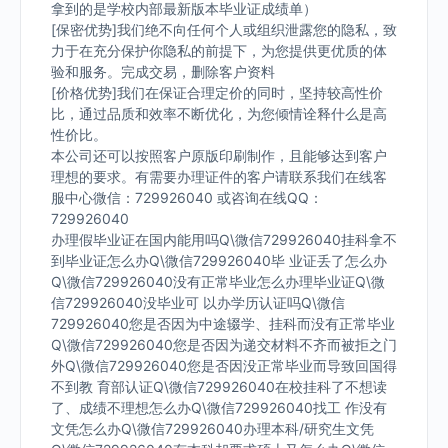
拿到的是学校内部最新版本毕业证成绩单）
[保密优势]我们绝不向任何个人或组织泄露您的隐私，致
力于在充分保护你隐私的前提下，为您提供更优质的体
验和服务。完成交易，删除客户资料
[价格优势]我们在保证合理定价的同时，坚持较高性价
比，通过品质和效率不断优化，为您倾情诠释什么是高
性价比。
本公司还可以按照客户原版印刷制作，且能够达到客户
理想的要求。有需要办理证件的客户请联系我们在线客
服中心微信：729926040 或咨询在线QQ：
729926040
办理假毕业证在国内能用吗Q\微信729926040挂科拿不
到毕业证怎么办Q\微信729926040毕 业证丢了怎么办
Q\微信729926040没有正常毕业怎么办理毕业证Q\微
信729926040没毕业可 以办学历认证吗Q\微信
729926040您是否因为中途辍学、挂科而没有正常毕业
Q\微信729926040您是否因为递交材料不齐而被拒之门
外Q\微信729926040您是否因没正常毕业而导致回国得
不到教 育部认证Q\微信729926040在校挂科了不想读
了、成绩不理想怎么办Q\微信729926040找工 作没有
文凭怎么办Q\微信729926040办理本科/研究生文凭