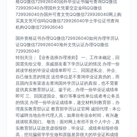
格QQ微信729926040国外毕业证书编号查询QQ微信
729926040办理国外文凭要交定金吗QQ微信
729926040办国外可查文凭QQ微信729926040网上购
买真文凭可信吗QQ微信729926040学士学位证书查询
机构QQ微信729926040
国外资格证书办理QQ微信729926040如何办理学历认
证QQ微信729926040海外文凭认证办理QQ微信
729926040
特别关注：【业务选择办理准则】 一、工作未确定，回
国需先给父母、亲戚朋友看下学历认证的情况 办理一份
就读学校的毕业证成绩单即可 二、回国进私企、外企、
自己做生意的情况 这些单位是不查询毕业证真伪的，而
且国内没有渠道去查询国外学历认证的真假，也不需要
提供真实教育部认证。鉴于此，办理一份毕业证成绩单
即可 三、回国进国企、银行等事业性单位或者考公务员
的情况 办理一份毕业证成绩单，递交材料到教育部，办
理真实教育部认证 教育部学历认证官网 诚招代理：本公
司诚聘当地合作代理人员，如果你有业余时间，有兴趣
就请联系我们。 敬告：面对网上有些不良个人中介，真
实教育部认证故意虚假报价，毕业证、成绩单却报价很
高，挖坑骗留学学生做和原版差异很大的毕业证和成绩