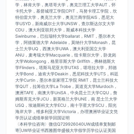
学，林肯大学，奥塔哥大学，奥克兰理工大学AUT，怀
卡托大学，基督城理工学院CPIT，马努卡理工学院，坎
特伯雷大学，奥克兰大学，奥克兰商学院AIS，悉尼大
学USYD，新南威尔士大学UNSW，查尔斯达尔文大学
CDU，澳大利亚联邦大学，斯威本科技大学
Swinburne，巴拉瑞特大学ballarat，RMIT，墨尔本大
学，阿德莱德大学 Adelaide，莫纳什大学Monash，昆
士兰大学UQ，西澳大学UWA，澳大利亚国立大学
ANU，麦考瑞大学Macquarie，纽卡斯尔大学，卧龙岗
大学Wollongong，格里菲斯大学 Griffith，弗林德斯大
学Flinders，塔斯马尼亚大学UTAS，堪培拉大学，邦德
大学Bond，迪肯大学Deakin，悉尼科技大学UTS，科廷
大学Curtin，墨尔本皇家理工学院 RMIT，昆士兰科技大
学QUT，拉筹伯大学La Trobe，莫道克大学Murdoch，
澳洲TAFE，南澳大学UniSA，中央昆士兰大学CQU，詹
姆斯库克大学JCU，新英格兰大学UNE，南 昆士兰大学
USQ，埃迪斯科文大学ECU，南十字星大学SCU，阳光
海岸大学，维多利亚大学Victoria，办理澳洲毕业证文凭
学历认证成绩单留学回国证明
〈本科学位咨询〉微信Q729926040UW成绩单复制邮
寄|UW毕业证书西雅图华盛顿大学假学历学位认证美国