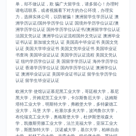
单，却不做认证，欺 骗广大留学生，请多留心！办理时
请电话联系，或者视频看下对方的办公环境，办理实
力，选择实体公司，以防被骗！澳洲留学生学历认证 澳
洲学历认证/国外学历学位 认证 国境外学历学位认证/澳
洲学历学位认证 国外学历学位认证书/澳洲留学学位认证
法国文凭认证 澳洲学位认证流程国外文凭认证 澳洲毕业
证书认证 新加坡文凭认 证 美国高中毕业证书 美国文凭
认证 美国大学毕业证书 美国文凭毕业证书 美国毕业证
书查询 美国毕业证认证 美国学历认证流程 美国文凭认
证 纽约学历学位认证 美 国留学学历认证 海外学历学位
认证 香港学历学位认证 国内学历学位认证 澳洲学位认
证 澳洲毕业证认证 美国毕业证书认证 留学生学历学位
认证 留学生毕业证认证
欧洲大学 使馆认证慕尼黑工业大学，哥廷根大学，慕尼
黑大学，开姆尼茨工业大学，卡尔斯鲁厄大学，达姆斯
塔特工业大学，明斯特大学，弗赖堡大学，多特蒙德工
业大学，马堡 大学，杜塞尔多夫大学，波鸿鲁尔大学，
布伦瑞克工业大学，奥格斯堡大学，杜伊斯堡埃森大
学，凯撒斯劳滕工业大学，法兰克福大学，亚琛工业大
学，斯图加特大学， 汉诺威大学，基尔大学，柏林自由
大学，柏林工业大学，吉森大学，纽伦堡大学，莱比锡