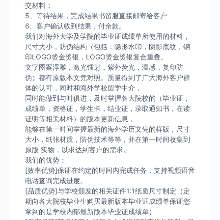
交材料；
5、等待结果，完成结果书留服直接邮寄给客户
6、客户确认收到结果，付余款。
我们对海外大学及学院的毕业证成绩单所使用的材料，
尺寸大小，防伪结构（包括：隐形水印，阴影底纹，钢
印LOGO烫金烫银，LOGO烫金烫银复合重叠。
文字图案浮雕，激光镭射，紫外荧光，温感，复印防
伪）都有原版本文凭对照。质量得到了广大海外客户群
体的认可，同时和海外学校留学中介，
同时能做到与时俱进，及时掌握各大院校的（毕业证，
成绩单，资格证，学生卡，结业证，录取通知书，在读
证明等相关材料）的版本更新信息，
能够在第一时间掌握最新的海外学历文凭的样版，尺寸
大小，纸张材质，防伪技术等等，并在第一时间收集到
原版 实物，以求达到客户的需求。
我们的优势：
[效率优势]保证在约定的时间内完成任务，支持视频语音
电话查询完成进度。
[品质优势]与学校颁发的相关证件1:1纸质尺寸制定（定
期向各大院校毕业生购买最新版本毕业证成绩单保证您
拿到的是学校内部最新版本毕业证成绩单）