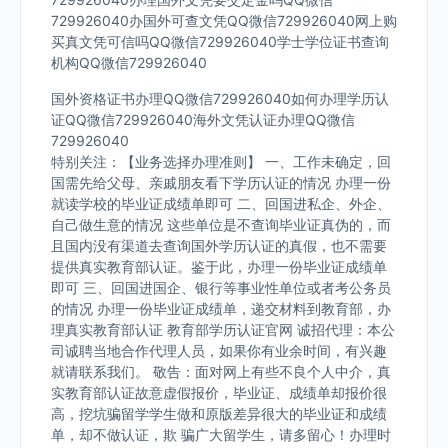
729926040办国外可查文凭QQ微信729926040网上购
买真文凭可信吗QQ微信729926040学士学位证书查询
机构QQ微信729926040
国外资格证书办理QQ微信729926040如何办理学历认
证QQ微信729926040海外文凭认证办理QQ微信
729926040
特别关注：【业务选择办理准则】 一、工作未确定，回
国需先给父母、亲戚朋友看下学历认证的情况 办理一份
就读学校的毕业证成绩单即可 二、回国进私企、外企、
自己做生意的情况 这些单位是不查询毕业证真伪的，而
且国内没有渠道去查询国外学历认证的真假，也不需要
提供真实教育部认证。鉴于此，办理一份毕业证成绩单
即可 三、回国进国企、银行等事业性单位或者考公务员
的情况 办理一份毕业证成绩单，递交材料到教育部，办
理真实教育部认证 教育部学历认证官网 诚招代理：本公
司诚聘当地合作代理人员，如果你有业余时间，有兴趣
就请联系我们。 敬告：面对网上有些不良个人中介，真
实教育部认证故意虚假报价，毕业证、成绩单却报价很
高，挖坑骗留学学生做和原版差异很大的毕业证和成绩
单，却不做认证，欺 骗广大留学生，请多留心！办理时