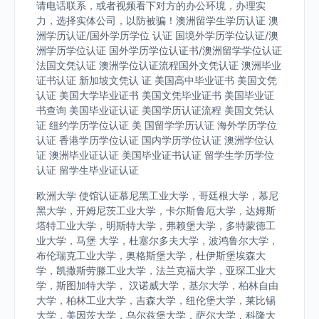
请电话联系，或者视频看下对方的办公环境，办理实
力，选择实体公司，以防被骗！澳洲留学生学历认证 澳
洲学历认证/国外学历学位 认证 国境外学历学位认证/澳
洲学历学位认证 国外学历学位认证书/澳洲留学学位认证
法国文凭认证 澳洲学位认证流程国外文凭认证 澳洲毕业
证书认证 新加坡文凭认 证 美国高中毕业证书 美国文凭
认证 美国大学毕业证书 美国文凭毕业证书 美国毕业证
书查询 美国毕业证认证 美国学历认证流程 美国文凭认
证 纽约学历学位认证 美 国留学学历认证 海外学历学位
认证 香港学历学位认证 国内学历学位认证 澳洲学位认
证 澳洲毕业证认证 美国毕业证书认证 留学生学历学位
认证 留学生毕业证认证
欧洲大学 使馆认证慕尼黑工业大学，哥廷根大学，慕尼
黑大学，开姆尼茨工业大学，卡尔斯鲁厄大学，达姆斯
塔特工业大学，明斯特大学，弗赖堡大学，多特蒙德工
业大学，马堡 大学，杜塞尔多夫大学，波鸿鲁尔大学，
布伦瑞克工业大学，奥格斯堡大学，杜伊斯堡埃森大
学，凯撒斯劳滕工业大学，法兰克福大学，亚琛工业大
学，斯图加特大学， 汉诺威大学，基尔大学，柏林自由
大学，柏林工业大学，吉森大学，纽伦堡大学，莱比锡
大学，美因茨大学，乌尔兹堡大学，萨尔大学，科隆大