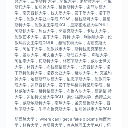
克大学，兰卡斯特 大学，萨里大学，莱斯特大学，布里
斯托大学，伯明翰大学，格鲁斯特大学，谢菲尔德大
学，南安普顿大学，拉夫堡大学，爱丁堡大学，诺丁汉
大学，伦敦大学亚非学院 SOAS，格拉斯哥大学，曼彻
斯特大学，伦敦国王学院KCL，皇家霍洛威大学RHUL，
阿斯顿大学，利兹大学，萨塞克斯大学，卡迪夫大学，
伦敦艺术大学，雷丁大学，肯特 大学，利物浦大学，伦
敦玛丽女王学院QMUL，赫瑞瓦特大学，埃塞克斯大
学，阿伯丁大学，伦敦城市大学，斯特拉思克莱德大
学，基尔大学，考文垂大学，斯旺西大学， 邓迪大学，
阿伯泰大学，切斯特大学，朴茨茅斯大学，威尔士班戈
大学，林肯大学，布拉德福德大学，北安普顿大学，诺
丁汉特伦特大学，诺森比亚大学，赫尔大学，约 克圣约
翰大学，哈德斯菲尔德大学，伯恩茅斯大学，伦敦商学
院大学，罗汉普顿大学，爱丁堡玛格丽特皇后学院，格
林威治大学，赫特福德大学，布鲁内尔大学，德蒙福 特
大学，罗伯特戈登大学RGU，索尔福德大学，桑德兰大
学，威斯敏斯特大学，南岸大学，圣安德鲁斯大学，普
利茅斯大学，牛津布鲁克斯大学，伯明翰城市大学BCU
新西兰大学： where can I get a fake diploma 梅西大
学，林肯大学，奥塔哥大学，奥克兰理工大学AUT，怀