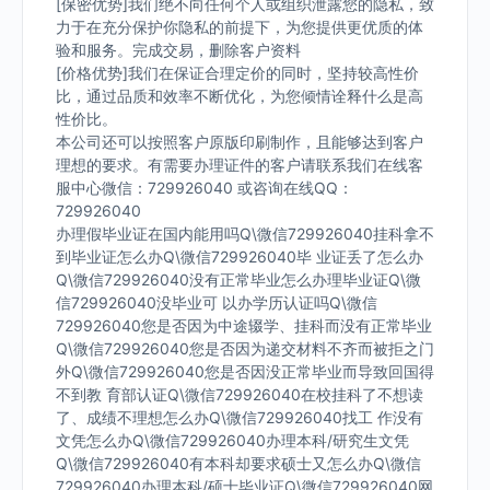
[保密优势]我们绝不向任何个人或组织泄露您的隐私，致
力于在充分保护你隐私的前提下，为您提供更优质的体
验和服务。完成交易，删除客户资料
[价格优势]我们在保证合理定价的同时，坚持较高性价
比，通过品质和效率不断优化，为您倾情诠释什么是高
性价比。
本公司还可以按照客户原版印刷制作，且能够达到客户
理想的要求。有需要办理证件的客户请联系我们在线客
服中心微信：729926040 或咨询在线QQ：
729926040
办理假毕业证在国内能用吗Q\微信729926040挂科拿不
到毕业证怎么办Q\微信729926040毕 业证丢了怎么办
Q\微信729926040没有正常毕业怎么办理毕业证Q\微
信729926040没毕业可 以办学历认证吗Q\微信
729926040您是否因为中途辍学、挂科而没有正常毕业
Q\微信729926040您是否因为递交材料不齐而被拒之门
外Q\微信729926040您是否因没正常毕业而导致回国得
不到教 育部认证Q\微信729926040在校挂科了不想读
了、成绩不理想怎么办Q\微信729926040找工 作没有
文凭怎么办Q\微信729926040办理本科/研究生文凭
Q\微信729926040有本科却要求硕士又怎么办Q\微信
729926040办理本科/硕士毕业证Q\微信729926040网