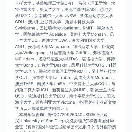
卡托大学，基督城理工学院CPIT，马努卡理工学院，坎
特伯雷大学，奥克兰大学，奥克兰商学院AIS，悉尼大
学USYD，新南威尔士大学UNSW，查尔斯达尔文大学
CDU，澳大利亚联邦大学，斯威本科技大学
Swinburne，巴拉瑞特大学ballarat，RMIT，墨尔本大
学，阿德莱德大学 Adelaide，莫纳什大学Monash，昆
士兰大学UQ，西澳大学UWA，澳大利亚国立大学
ANU，麦考瑞大学Macquarie，纽卡斯尔大学，卧龙岗
大学Wollongong，格里菲斯大学 Griffith，弗林德斯大
学Flinders，塔斯马尼亚大学UTAS，堪培拉大学，邦德
大学Bond，迪肯大学Deakin，悉尼科技大学UTS，科廷
大学Curtin，墨尔本皇家理工学院 RMIT，昆士兰科技大
学QUT，拉筹伯大学La Trobe，莫道克大学Murdoch，
澳洲TAFE，南澳大学UniSA，中央昆士兰大学CQU，詹
姆斯库克大学JCU，新英格兰大学UNE，南 昆士兰大学
USQ，埃迪斯科文大学ECU，南十字星大学SCU，阳光
海岸大学，维多利亚大学Victoria，办理澳洲毕业证文凭
学历认证成绩单留学回国证明
〈本科学位咨询〉微信Q729926040USD毕业证购
买|University of San Diego文凭办理,?怎样查询国外毕
业证书真伪?国外毕业证成绩单是怎么制作的海外假学历