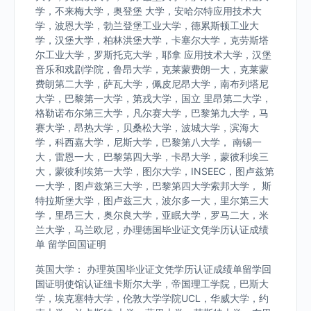
学，不来梅大学，奥登堡 大学，安哈尔特应用技术大
学，波恩大学，勃兰登堡工业大学，德累斯顿工业大
学，汉堡大学，柏林洪堡大学，卡塞尔大学，克劳斯塔
尔工业大学，罗斯托克大学，耶拿 应用技术大学，汉堡
音乐和戏剧学院，鲁昂大学，克莱蒙费朗一大，克莱蒙
费朗第二大学，萨瓦大学，佩皮尼昂大学，南布列塔尼
大学，巴黎第一大学，第戎大学，国立 里昂第二大学，
格勒诺布尔第三大学，凡尔赛大学，巴黎第九大学，马
赛大学，昂热大学，贝桑松大学，波城大学，滨海大
学，科西嘉大学，尼斯大学，巴黎第八大学， 南锡一
大，雷恩一大，巴黎第四大学，卡昂大学，蒙彼利埃三
大，蒙彼利埃第一大学，图尔大学，INSEEC，图卢兹第
一大学，图卢兹第三大学，巴黎第四大学索邦大学， 斯
特拉斯堡大学，图卢兹三大，波尔多一大，里尔第三大
学，里昂三大，奥尔良大学，亚眠大学，罗马二大，米
兰大学，马兰欧尼，办理德国毕业证文凭学历认证成绩
单 留学回国证明
英国大学： 办理英国毕业证文凭学历认证成绩单留学回
国证明使馆认证纽卡斯尔大学，帝国理工学院，巴斯大
学，埃克塞特大学，伦敦大学学院UCL，华威大学，约