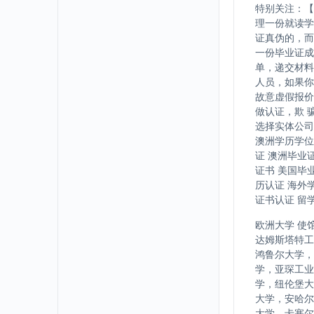
特别关注：【
理一份就读学
证真伪的，而
一份毕业证成
单，递交材料
人员，如果你
故意虚假报价
做认证，欺 
选择实体公司
澳洲学历学位
证 澳洲毕业
证书 美国毕
历认证 海外
证书认证 留
欧洲大学 使
达姆斯塔特工
鸿鲁尔大学，
学，亚琛工业
学，纽伦堡大
大学，安哈尔
大学，卡塞尔