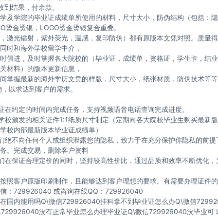
收到结果，付余款。
学及学院的毕业证成绩单所使用的材料，尺寸大小，防伪结构（包括：隐
GO烫金烫银，LOGO烫金烫银复合重叠。
，激光镭射，紫外荧光，温感，复印防伪）都有原版本文凭对照。质量得
同时和海外学校留学中介，
时俱进，及时掌握各大院校的（毕业证，成绩单，资格证，学生卡，结业
关材料）的版本更新信息，
间掌握最新的海外学历文凭的样版，尺寸大小，纸张材质，防伪技术等等
物，以求达到客户的需求。
保证在约定的时间内完成任务，支持视频语音电话查询完成进度。
与学校颁发的相关证件1:1纸质尺寸制定（定期向各大院校毕业生购买最新
学校内部最新版本毕业证成绩单）
我们绝不向任何个人或组织泄露您的隐私，致力于在充分保护你隐私的前提
务。完成交易，删除客户资料
我们在保证合理定价的同时，坚持较高性价比，通过品质和效率不断优化，
按照客户原版印刷制作，且能够达到客户理想的要求。有需要办理证件的
：729926040 或咨询在线QQ：729926040
国内能用吗Q\微信729926040挂科拿不到毕业证怎么办Q\微信72992
729926040没有正常毕业怎么办理毕业证Q\微信729926040没毕业