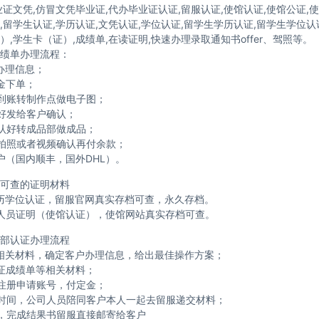
业证文凭,仿冒文凭毕业证,代办毕业证认证,留服认证,使馆认证,使馆公证,
,留学生认证,学历认证,文凭认证,学位认证,留学生学历认证,留学生学位认
）,学生卡（证）,成绩单,在读证明,快速办理录取通知书offer、驾照等。
绩单办理流程：
办理信息；
金下单；
到账转制作点做电子图；
好发给客户确认；
认好转成品部做成品；
拍照或者视频确认再付余款；
户（国内顺丰，国外DHL）。
可查的证明材料
历学位认证，留服官网真实存档可查，永久存档。
人员证明（使馆认证），使馆网站真实存档可查。
部认证办理流程
相关材料，确定客户办理信息，给出最佳操作方案；
证成绩单等相关材料；
注册申请账号，付定金；
时间，公司人员陪同客户本人一起去留服递交材料；
，完成结果书留服直接邮寄给客户