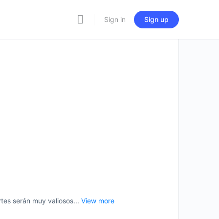
Sign in
Sign up
es serán muy valiosos...
View more