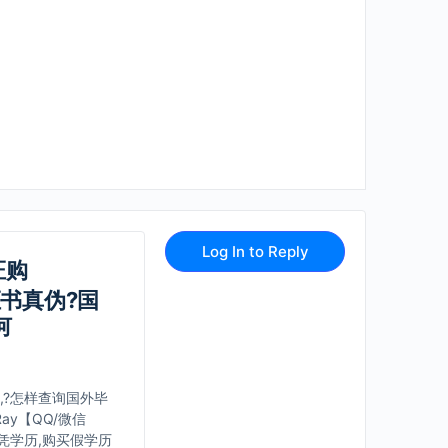
Log In to Reply
证购
业证书真伪?国
何
办理,?怎样查询国外毕
y【QQ/微信
文凭学历,购买假学历