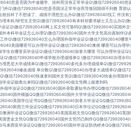
926040您是否因为中途辍学、挂科而没有正常毕业Q\微信729926040
门外Q\微信729926040您是否因没正常毕业而导致回国得不到教 育部认
40在校挂科了不想读了、成绩不理想怎么办Q\微信729926040找工 作没
40办理本科/研究生文凭Q\微信729926040有本科却要求硕士又怎么办Q\微信
业证Q\微信729926040网上买文凭可靠吗Q\微信729926040买国外
40国外本科毕业证怎么办理Q\微信729926040国外大学文凭高仿真制作Q\微
作Q\微信729926040怎么办理国外假毕业证Q\微信729926040哪
926040美国哪里可以办理毕业证Q\微信729926040澳洲 哪里可以办理
40留学生在哪里买毕业证Q\微信729926040加拿大哪里 可以办理毕业证Q\微
Q\微信729926040申请学校办理成绩单Q \微信729926040办理水
40办理悉尼大学成绩单Q\微信729926040多伦多办理成绩单Q\微信72992
729926040修改成绩 单分数Q\微信729926040办理多大成绩单Q\微信72
\微信729926040快速拿到国外文凭Q\微信729926040快速办理国外
40假毕业证能查出来吗Q\微信729926040假文凭网上能查到吗
假毕业证QQ微信729926040国外录取通知书办理QQ微信7299260
926040国外模版QQ微信729926040国外大学毕业证QQ微信729926
926040美国学位证书QQ微信729926040加拿大毕业证QQ微信72992
926040新西兰毕业证QQ微信729926040日本学位记QQ微信729926
040澳洲毕业证QQ微信729926040美国高校文凭QQ微信729926040
40美国烫金文凭QQ微信729926040国外文凭凹凸制作QQ微信7299260
040马来西亚毕业证QQ微信729926040国外毕业证防伪样本QQ微信72992