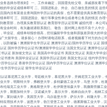
业务选择办理准则】 一、工作未确定，回国需先给父母、亲戚朋友看下学
校的毕业证成绩单即可 二、回国进私企、外企、自己做生意的情况 这些
且国内没有渠道去查询国外学历认证的真假，也不需要提供真实教育部认
绩单即可 三、回国进国企、银行等事业性单位或者考公务员的情况 办理
到教育部，办理真实教育部认证 教育部学历认证官网 诚招代理：本公司
有业余时间，有兴趣就请联系我们。 敬告：面对网上有些不良个人中介
，毕业证、成绩单却报价很高，挖坑骗留学学生做和原版差异很大的毕业
骗广大留学生，请多留心！办理时请电话联系，或者视频看下对方的办公
，以防被骗！澳洲留学生学历认证 澳洲学历认证/国外学历学位 认证 国
认证 国外学历学位认证书/澳洲留学学位认证 法国文凭认证 澳洲学位认
证书认证 新加坡文凭认 证 美国高中毕业证书 美国文凭认证 美国大学毕业
业证书查询 美国毕业证认证 美国学历认证流程 美国文凭认证 纽约学历学位
学历学位认证 香港学历学位认证 国内学历学位认证 澳洲学位认证 澳洲毕
学生学历学位认证 留学生毕业证认证
馆认证慕尼黑工业大学，哥廷根大学，慕尼黑大学，开姆尼茨工业大学，
业大学，明斯特大学，弗赖堡大学，多特蒙德工业大学，马堡 大学，杜
布伦瑞克工业大学，奥格斯堡大学，杜伊斯堡埃森大学，凯撒斯劳滕工业
大学，斯图加特大学， 汉诺威大学，基尔大学，柏林自由大学，柏林工
学，莱比锡大学，美因茨大学，乌尔兹堡大学，萨尔大学，科隆大学，不
特应用技术大学，波恩大学，勃兰登堡工业大学，德累斯顿工业大学，汉
大学，克劳斯塔尔工业大学，罗斯托克大学，耶拿 应用技术大学，汉堡