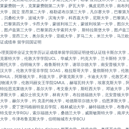
莱蒙费朗一大，克莱蒙费朗第二大学，萨瓦大学，佩皮尼昂大学，南布列
大学，国立 里昂第二大学，格勒诺布尔第三大学，凡尔赛大学，巴黎第
，贝桑松大学，波城大学，滨海大学，科西嘉大学，尼斯大学，巴黎第八
，巴黎第四大学，卡昂大学，蒙彼利埃三大，蒙彼利埃第一大学，图尔大学，
，图卢兹第三大学，巴黎第四大学索邦大学， 斯特拉斯堡大学，图卢兹
大学，里昂三大，奥尔良大学，亚眠大学，罗马二大，米兰大学，马兰欧
证成绩单 留学回国证明
办理英国毕业证文凭学历认证成绩单留学回国证明使馆认证纽卡斯尔大学
克塞特大学，伦敦大学学院UCL，华威大学，约克大学，兰卡斯特 大学
斯托大学，伯明翰大学，格鲁斯特大学，谢菲尔德大学，南安普顿大学，
汉大学，伦敦大学亚非学院 SOAS，格拉斯哥大学，曼彻斯特大学，伦敦
RHUL，阿斯顿大学，利兹大学，萨塞克斯大学，卡迪夫大学，伦敦艺术
利物浦大学，伦敦玛丽女王学院QMUL，赫瑞瓦特大学，埃塞克斯大学，
特拉思克莱德大学，基尔大学，考文垂大学，斯旺西大学， 邓迪大学，
茅斯大学，威尔士班戈大学，林肯大学，布拉德福德大学，北安普顿大学
大学，赫尔大学，约 克圣约翰大学，哈德斯菲尔德大学，伯恩茅斯大学
大学，爱丁堡玛格丽特皇后学院，格林威治大学，赫特福德大学，布鲁内
特戈登大学RGU，索尔福德大学，桑德兰大学，威斯敏斯特大学，南岸
大学，牛津布鲁克斯大学，伯明翰城市大学BCU