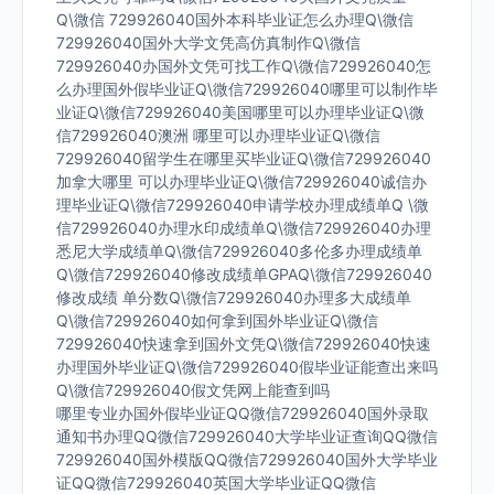
Q\微信 729926040国外本科毕业证怎么办理Q\微信
729926040国外大学文凭高仿真制作Q\微信
729926040办国外文凭可找工作Q\微信729926040怎
么办理国外假毕业证Q\微信729926040哪里可以制作毕
业证Q\微信729926040美国哪里可以办理毕业证Q\微
信729926040澳洲 哪里可以办理毕业证Q\微信
729926040留学生在哪里买毕业证Q\微信729926040
加拿大哪里 可以办理毕业证Q\微信729926040诚信办
理毕业证Q\微信729926040申请学校办理成绩单Q \微
信729926040办理水印成绩单Q\微信729926040办理
悉尼大学成绩单Q\微信729926040多伦多办理成绩单
Q\微信729926040修改成绩单GPAQ\微信729926040
修改成绩 单分数Q\微信729926040办理多大成绩单
Q\微信729926040如何拿到国外毕业证Q\微信
729926040快速拿到国外文凭Q\微信729926040快速
办理国外毕业证Q\微信729926040假毕业证能查出来吗
Q\微信729926040假文凭网上能查到吗
哪里专业办国外假毕业证QQ微信729926040国外录取
通知书办理QQ微信729926040大学毕业证查询QQ微信
729926040国外模版QQ微信729926040国外大学毕业
证QQ微信729926040英国大学毕业证QQ微信