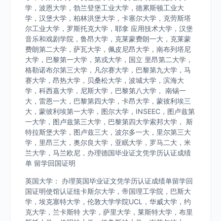
学，波恩大学，勃兰登堡工业大学，德累斯顿工业大
学，汉堡大学，柏林洪堡大学，卡塞尔大学，克劳斯塔
尔工业大学，罗斯托克大学，耶拿 应用技术大学，汉堡
音乐和戏剧学院，鲁昂大学，克莱蒙费朗一大，克莱蒙
费朗第二大学，萨瓦大学，佩皮尼昂大学，南布列塔尼
大学，巴黎第一大学，第戎大学，国立 里昂第二大学，
格勒诺布尔第三大学，凡尔赛大学，巴黎第九大学，马
赛大学，昂热大学，贝桑松大学，波城大学，滨海大
学，科西嘉大学，尼斯大学，巴黎第八大学， 南锡一
大，雷恩一大，巴黎第四大学，卡昂大学，蒙彼利埃三
大，蒙彼利埃第一大学，图尔大学，INSEEC，图卢兹第
一大学，图卢兹第三大学，巴黎第四大学索邦大学， 斯
特拉斯堡大学，图卢兹三大，波尔多一大，里尔第三大
学，里昂三大，奥尔良大学，亚眠大学，罗马二大，米
兰大学，马兰欧尼，办理德国毕业证文凭学历认证成绩
单 留学回国证明
英国大学： 办理英国毕业证文凭学历认证成绩单留学回
国证明使馆认证纽卡斯尔大学，帝国理工学院，巴斯大
学，埃克塞特大学，伦敦大学学院UCL，华威大学，约
克大学，兰卡斯特 大学，萨里大学，莱斯特大学，布里