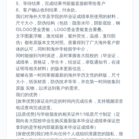
5、等待结果，完成结果书留服直接邮寄给客户
6、客户确认收到结果，付余款。
我们对海外大学及学院的毕业证成绩单所使用的材料，
尺寸大小，防伪结构（包括：隐形水印，阴影底纹，钢
印LOGO烫金烫银，LOGO烫金烫银复合重叠。
文字图案浮雕，激光镭射，紫外荧光，温感，复印防
伪）都有原版本文凭对照。质量得到了广大海外客户群
体的认可，同时和海外学校留学中介，
同时能做到与时俱进，及时掌握各大院校的（毕业证，
成绩单，资格证，学生卡，结业证，录取通知书，在读
证明等相关材料）的版本更新信息，
能够在第一时间掌握最新的海外学历文凭的样版，尺寸
大小，纸张材质，防伪技术等等，并在第一时间收集到
原版 实物，以求达到客户的需求。
我们的优势：
[效率优势]保证在约定的时间内完成任务，支持视频语音
电话查询完成进度。
[品质优势]与学校颁发的相关证件1:1纸质尺寸制定（定
期向各大院校毕业生购买最新版本毕业证成绩单保证您
拿到的是学校内部最新版本毕业证成绩单）
[保密优势]我们绝不向任何个人或组织泄露您的隐私，致