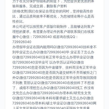
力于在充分保护你隐私的前提下，为您提供更优质的体
验和服务。完成交易，删除客户资料
[价格优势]我们在保证合理定价的同时，坚持较高性价
比，通过品质和效率不断优化，为您倾情诠释什么是高
性价比。
本公司还可以按照客户原版印刷制作，且能够达到客户
理想的要求。有需要办理证件的客户请联系我们在线客
服中心微信：729926040 或咨询在线QQ：
729926040
办理假毕业证在国内能用吗Q\微信729926040挂科拿不
到毕业证怎么办Q\微信729926040毕 业证丢了怎么办
Q\微信729926040没有正常毕业怎么办理毕业证Q\微
信729926040没毕业可 以办学历认证吗Q\微信
729926040您是否因为中途辍学、挂科而没有正常毕业
Q\微信729926040您是否因为递交材料不齐而被拒之门
外Q\微信729926040您是否因没正常毕业而导致回国得
不到教 育部认证Q\微信729926040在校挂科了不想读
了、成绩不理想怎么办Q\微信729926040找工 作没有
文凭怎么办Q\微信729926040办理本科/研究生文凭
Q\微信729926040有本科却要求硕士又怎么办Q\微信
729926040办理本科/硕士毕业证Q\微信729926040网
上买文凭可靠吗Q\微信729926040买国外文凭质量