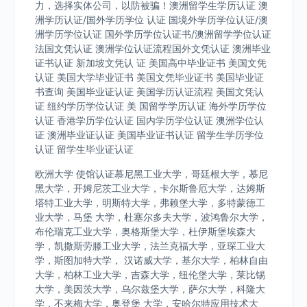
力，选择实体公司，以防被骗！澳洲留学生学历认证 澳
洲学历认证/国外学历学位 认证 国境外学历学位认证/澳
洲学历学位认证 国外学历学位认证书/澳洲留学学位认证
法国文凭认证 澳洲学位认证流程国外文凭认证 澳洲毕业
证书认证 新加坡文凭认 证 美国高中毕业证书 美国文凭
认证 美国大学毕业证书 美国文凭毕业证书 美国毕业证
书查询 美国毕业证认证 美国学历认证流程 美国文凭认
证 纽约学历学位认证 美 国留学学历认证 海外学历学位
认证 香港学历学位认证 国内学历学位认证 澳洲学位认
证 澳洲毕业证认证 美国毕业证书认证 留学生学历学位
认证 留学生毕业证认证
欧洲大学 使馆认证慕尼黑工业大学，哥廷根大学，慕尼
黑大学，开姆尼茨工业大学，卡尔斯鲁厄大学，达姆斯
塔特工业大学，明斯特大学，弗赖堡大学，多特蒙德工
业大学，马堡 大学，杜塞尔多夫大学，波鸿鲁尔大学，
布伦瑞克工业大学，奥格斯堡大学，杜伊斯堡埃森大
学，凯撒斯劳滕工业大学，法兰克福大学，亚琛工业大
学，斯图加特大学， 汉诺威大学，基尔大学，柏林自由
大学，柏林工业大学，吉森大学，纽伦堡大学，莱比锡
大学，美因茨大学，乌尔兹堡大学，萨尔大学，科隆大
学，不来梅大学，奥登堡 大学，安哈尔特应用技术大