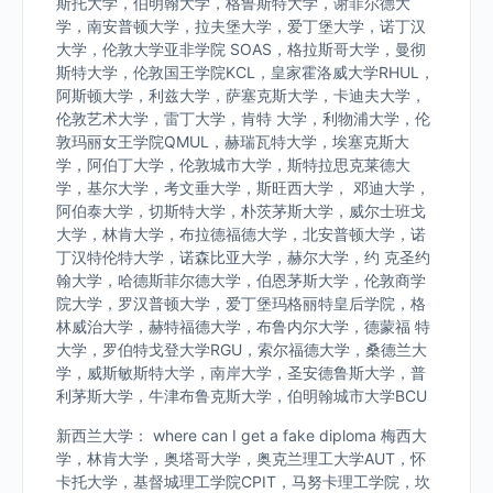
斯托大学，伯明翰大学，格鲁斯特大学，谢菲尔德大
学，南安普顿大学，拉夫堡大学，爱丁堡大学，诺丁汉
大学，伦敦大学亚非学院 SOAS，格拉斯哥大学，曼彻
斯特大学，伦敦国王学院KCL，皇家霍洛威大学RHUL，
阿斯顿大学，利兹大学，萨塞克斯大学，卡迪夫大学，
伦敦艺术大学，雷丁大学，肯特 大学，利物浦大学，伦
敦玛丽女王学院QMUL，赫瑞瓦特大学，埃塞克斯大
学，阿伯丁大学，伦敦城市大学，斯特拉思克莱德大
学，基尔大学，考文垂大学，斯旺西大学， 邓迪大学，
阿伯泰大学，切斯特大学，朴茨茅斯大学，威尔士班戈
大学，林肯大学，布拉德福德大学，北安普顿大学，诺
丁汉特伦特大学，诺森比亚大学，赫尔大学，约 克圣约
翰大学，哈德斯菲尔德大学，伯恩茅斯大学，伦敦商学
院大学，罗汉普顿大学，爱丁堡玛格丽特皇后学院，格
林威治大学，赫特福德大学，布鲁内尔大学，德蒙福 特
大学，罗伯特戈登大学RGU，索尔福德大学，桑德兰大
学，威斯敏斯特大学，南岸大学，圣安德鲁斯大学，普
利茅斯大学，牛津布鲁克斯大学，伯明翰城市大学BCU
新西兰大学： where can I get a fake diploma 梅西大
学，林肯大学，奥塔哥大学，奥克兰理工大学AUT，怀
卡托大学，基督城理工学院CPIT，马努卡理工学院，坎