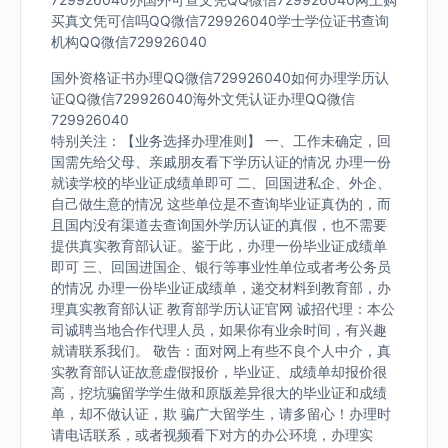
买真文凭可信吗QQ微信729926040学士学位证书查询
机构QQ微信729926040
国外资格证书办理QQ微信729926040如何办理学历认
证QQ微信729926040海外文凭认证办理QQ微信
729926040
特别关注：【业务选择办理准则】 一、工作未确定，回
国需先给父母、亲戚朋友看下学历认证的情况 办理一份
就读学校的毕业证成绩单即可 二、回国进私企、外企、
自己做生意的情况 这些单位是不查询毕业证真伪的，而
且国内没有渠道去查询国外学历认证的真假，也不需要
提供真实教育部认证。鉴于此，办理一份毕业证成绩单
即可 三、回国进国企、银行等事业性单位或者考公务员
的情况 办理一份毕业证成绩单，递交材料到教育部，办
理真实教育部认证 教育部学历认证官网 诚招代理：本公
司诚聘当地合作代理人员，如果你有业余时间，有兴趣
就请联系我们。 敬告：面对网上有些不良个人中介，真
实教育部认证故意虚假报价，毕业证、成绩单却报价很
高，挖坑骗留学学生做和原版差异很大的毕业证和成绩
单，却不做认证，欺 骗广大留学生，请多留心！办理时
请电话联系，或者视频看下对方的办公环境，办理实