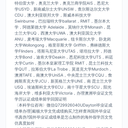
特伯雷大学，奥克兰大学，奥克兰商学院AIS，悉尼大
学USYD，新南威尔士大学UNSW，查尔斯达尔文大学
CDU，澳大利亚联邦大学，斯威本科技大学
Swinburne，巴拉瑞特大学ballarat，RMIT，墨尔本大
学，阿德莱德大学 Adelaide，莫纳什大学Monash，昆
士兰大学UQ，西澳大学UWA，澳大利亚国立大学
ANU，麦考瑞大学Macquarie，纽卡斯尔大学，卧龙岗
大学Wollongong，格里菲斯大学 Griffith，弗林德斯大
学Flinders，塔斯马尼亚大学UTAS，堪培拉大学，邦德
大学Bond，迪肯大学Deakin，悉尼科技大学UTS，科廷
大学Curtin，墨尔本皇家理工学院 RMIT，昆士兰科技大
学QUT，拉筹伯大学La Trobe，莫道克大学Murdoch，
澳洲TAFE，南澳大学UniSA，中央昆士兰大学CQU，詹
姆斯库克大学JCU，新英格兰大学UNE，南 昆士兰大学
USQ，埃迪斯科文大学ECU，南十字星大学SCU，阳光
海岸大学，维多利亚大学Victoria，办理澳洲毕业证文凭
学历认证成绩单留学回国证明
〈本科学位咨询〉微信Q729926040UDayton毕业证成
绩单办理|戴顿大学文凭成绩购买,?怎样查询国外毕业证
书真伪?国外毕业证成绩单是怎么制作的海外假学历文凭
仿真度如何