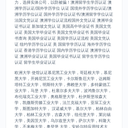
力，选择实体公司，以防被骗！澳洲留学生学历认证 澳
洲学历认证/国外学历学位 认证 国境外学历学位认证/澳
洲学历学位认证 国外学历学位认证书/澳洲留学学位认证
法国文凭认证 澳洲学位认证流程国外文凭认证 澳洲毕业
证书认证 新加坡文凭认 证 美国高中毕业证书 美国文凭
认证 美国大学毕业证书 美国文凭毕业证书 美国毕业证
书查询 美国毕业证认证 美国学历认证流程 美国文凭认
证 纽约学历学位认证 美 国留学学历认证 海外学历学位
认证 香港学历学位认证 国内学历学位认证 澳洲学位认
证 澳洲毕业证认证 美国毕业证书认证 留学生学历学位
认证 留学生毕业证认证
欧洲大学 使馆认证慕尼黑工业大学，哥廷根大学，慕尼
黑大学，开姆尼茨工业大学，卡尔斯鲁厄大学，达姆斯
塔特工业大学，明斯特大学，弗赖堡大学，多特蒙德工
业大学，马堡 大学，杜塞尔多夫大学，波鸿鲁尔大学，
布伦瑞克工业大学，奥格斯堡大学，杜伊斯堡埃森大
学，凯撒斯劳滕工业大学，法兰克福大学，亚琛工业大
学，斯图加特大学， 汉诺威大学，基尔大学，柏林自由
大学，柏林工业大学，吉森大学，纽伦堡大学，莱比锡
大学，美因茨大学，乌尔兹堡大学，萨尔大学，科隆大
学，不来梅大学，奥登堡 大学，安哈尔特应用技术大