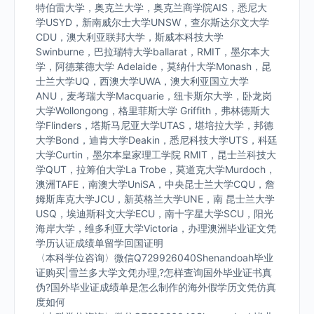
特伯雷大学，奥克兰大学，奥克兰商学院AIS，悉尼大
学USYD，新南威尔士大学UNSW，查尔斯达尔文大学
CDU，澳大利亚联邦大学，斯威本科技大学
Swinburne，巴拉瑞特大学ballarat，RMIT，墨尔本大
学，阿德莱德大学 Adelaide，莫纳什大学Monash，昆
士兰大学UQ，西澳大学UWA，澳大利亚国立大学
ANU，麦考瑞大学Macquarie，纽卡斯尔大学，卧龙岗
大学Wollongong，格里菲斯大学 Griffith，弗林德斯大
学Flinders，塔斯马尼亚大学UTAS，堪培拉大学，邦德
大学Bond，迪肯大学Deakin，悉尼科技大学UTS，科廷
大学Curtin，墨尔本皇家理工学院 RMIT，昆士兰科技大
学QUT，拉筹伯大学La Trobe，莫道克大学Murdoch，
澳洲TAFE，南澳大学UniSA，中央昆士兰大学CQU，詹
姆斯库克大学JCU，新英格兰大学UNE，南 昆士兰大学
USQ，埃迪斯科文大学ECU，南十字星大学SCU，阳光
海岸大学，维多利亚大学Victoria，办理澳洲毕业证文凭
学历认证成绩单留学回国证明
〈本科学位咨询〉微信Q729926040Shenandoah毕业
证购买|雪兰多大学文凭办理,?怎样查询国外毕业证书真
伪?国外毕业证成绩单是怎么制作的海外假学历文凭仿真
度如何