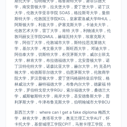
斯托大学，伯明翰大学，格鲁斯特大学，谢菲尔德大
学，南安普顿大学，拉夫堡大学，爱丁堡大学，诺丁汉
大学，伦敦大学亚非学院 SOAS，格拉斯哥大学，曼彻
斯特大学，伦敦国王学院KCL，皇家霍洛威大学RHUL，
阿斯顿大学，利兹大学，萨塞克斯大学，卡迪夫大学，
伦敦艺术大学，雷丁大学，肯特 大学，利物浦大学，伦
敦玛丽女王学院QMUL，赫瑞瓦特大学，埃塞克斯大
学，阿伯丁大学，伦敦城市大学，斯特拉思克莱德大
学，基尔大学，考文垂大学，斯旺西大学， 邓迪大学，
阿伯泰大学，切斯特大学，朴茨茅斯大学，威尔士班戈
大学，林肯大学，布拉德福德大学，北安普顿大学，诺
丁汉特伦特大学，诺森比亚大学，赫尔大学，约 克圣约
翰大学，哈德斯菲尔德大学，伯恩茅斯大学，伦敦商学
院大学，罗汉普顿大学，爱丁堡玛格丽特皇后学院，格
林威治大学，赫特福德大学，布鲁内尔大学，德蒙福 特
大学，罗伯特戈登大学RGU，索尔福德大学，桑德兰大
学，威斯敏斯特大学，南岸大学，圣安德鲁斯大学，普
利茅斯大学，牛津布鲁克斯大学，伯明翰城市大学BCU
新西兰大学： where can I get a fake diploma 梅西大
学，林肯大学，奥塔哥大学，奥克兰理工大学AUT，怀
卡托大学，基督城理工学院CPIT，马努卡理工学院，坎