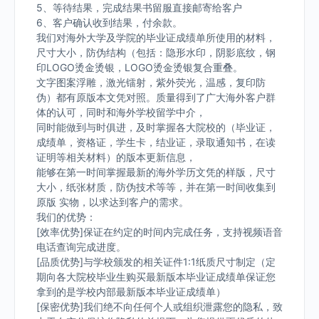
5、等待结果，完成结果书留服直接邮寄给客户
6、客户确认收到结果，付余款。
我们对海外大学及学院的毕业证成绩单所使用的材料，
尺寸大小，防伪结构（包括：隐形水印，阴影底纹，钢
印LOGO烫金烫银，LOGO烫金烫银复合重叠。
文字图案浮雕，激光镭射，紫外荧光，温感，复印防
伪）都有原版本文凭对照。质量得到了广大海外客户群
体的认可，同时和海外学校留学中介，
同时能做到与时俱进，及时掌握各大院校的（毕业证，
成绩单，资格证，学生卡，结业证，录取通知书，在读
证明等相关材料）的版本更新信息，
能够在第一时间掌握最新的海外学历文凭的样版，尺寸
大小，纸张材质，防伪技术等等，并在第一时间收集到
原版 实物，以求达到客户的需求。
我们的优势：
[效率优势]保证在约定的时间内完成任务，支持视频语音
电话查询完成进度。
[品质优势]与学校颁发的相关证件1:1纸质尺寸制定（定
期向各大院校毕业生购买最新版本毕业证成绩单保证您
拿到的是学校内部最新版本毕业证成绩单）
[保密优势]我们绝不向任何个人或组织泄露您的隐私，致