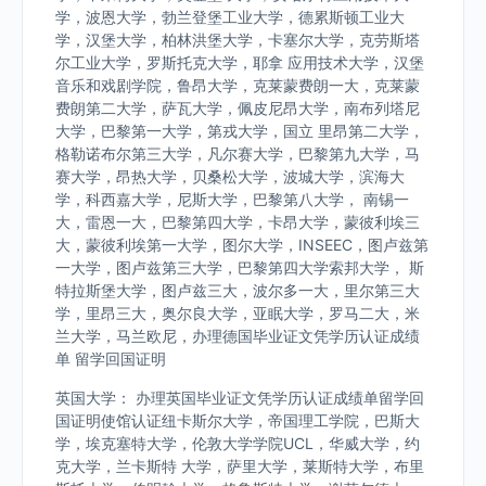
学，波恩大学，勃兰登堡工业大学，德累斯顿工业大
学，汉堡大学，柏林洪堡大学，卡塞尔大学，克劳斯塔
尔工业大学，罗斯托克大学，耶拿 应用技术大学，汉堡
音乐和戏剧学院，鲁昂大学，克莱蒙费朗一大，克莱蒙
费朗第二大学，萨瓦大学，佩皮尼昂大学，南布列塔尼
大学，巴黎第一大学，第戎大学，国立 里昂第二大学，
格勒诺布尔第三大学，凡尔赛大学，巴黎第九大学，马
赛大学，昂热大学，贝桑松大学，波城大学，滨海大
学，科西嘉大学，尼斯大学，巴黎第八大学， 南锡一
大，雷恩一大，巴黎第四大学，卡昂大学，蒙彼利埃三
大，蒙彼利埃第一大学，图尔大学，INSEEC，图卢兹第
一大学，图卢兹第三大学，巴黎第四大学索邦大学， 斯
特拉斯堡大学，图卢兹三大，波尔多一大，里尔第三大
学，里昂三大，奥尔良大学，亚眠大学，罗马二大，米
兰大学，马兰欧尼，办理德国毕业证文凭学历认证成绩
单 留学回国证明
英国大学： 办理英国毕业证文凭学历认证成绩单留学回
国证明使馆认证纽卡斯尔大学，帝国理工学院，巴斯大
学，埃克塞特大学，伦敦大学学院UCL，华威大学，约
克大学，兰卡斯特 大学，萨里大学，莱斯特大学，布里