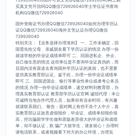
买真文凭可信吗QQ微信729926040学士学位证书查询
机构QQ微信729926040
国外资格证书办理QQ微信729926040如何办理学历认
证QQ微信729926040海外文凭认证办理QQ微信
729926040
特别关注：【业务选择办理准则】 一、工作未确定，回
国需先给父母、亲戚朋友看下学历认证的情况 办理一份
就读学校的毕业证成绩单即可 二、回国进私企、外企、
自己做生意的情况 这些单位是不查询毕业证真伪的，而
且国内没有渠道去查询国外学历认证的真假，也不需要
提供真实教育部认证。鉴于此，办理一份毕业证成绩单
即可 三、回国进国企、银行等事业性单位或者考公务员
的情况 办理一份毕业证成绩单，递交材料到教育部，办
理真实教育部认证 教育部学历认证官网 诚招代理：本公
司诚聘当地合作代理人员，如果你有业余时间，有兴趣
就请联系我们。 敬告：面对网上有些不良个人中介，真
实教育部认证故意虚假报价，毕业证、成绩单却报价很
高，挖坑骗留学学生做和原版差异很大的毕业证和成绩
单，却不做认证，欺 骗广大留学生，请多留心！办理时
请电话联系，或者视频看下对方的办公环境，办理实