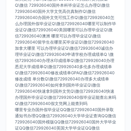
Q\微信 729926040国外本科毕业证怎么办理Q\微信
729926040国外大学文凭高仿真制作Q\微信
729926040办国外文凭可找工作Q\微信729926040怎
么办理国外假毕业证Q\微信729926040哪里可以制作毕
业证Q\微信729926040美国哪里可以办理毕业证Q\微
信729926040澳洲 哪里可以办理毕业证Q\微信
729926040留学生在哪里买毕业证Q\微信729926040
加拿大哪里 可以办理毕业证Q\微信729926040诚信办
理毕业证Q\微信729926040申请学校办理成绩单Q \微
信729926040办理水印成绩单Q\微信729926040办理
悉尼大学成绩单Q\微信729926040多伦多办理成绩单
Q\微信729926040修改成绩单GPAQ\微信729926040
修改成绩 单分数Q\微信729926040办理多大成绩单
Q\微信729926040如何拿到国外毕业证Q\微信
729926040快速拿到国外文凭Q\微信729926040快速
办理国外毕业证Q\微信729926040假毕业证能查出来吗
Q\微信729926040假文凭网上能查到吗
哪里专业办国外假毕业证QQ微信729926040国外录取
通知书办理QQ微信729926040大学毕业证查询QQ微信
729926040国外模版QQ微信729926040国外大学毕业
证QQ微信729926040英国大学毕业证QQ微信