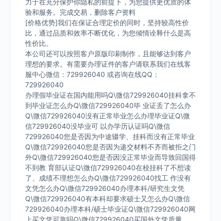
力于在充分保护你隐私的前提下，为您提供更优质的体
验和服务。完成交易，删除客户资料
[价格优势]我们在保证合理定价的同时，坚持较高性价
比，通过品质和效率不断优化，为您倾情诠释什么是高
性价比。
本公司还可以按照客户原版印刷制作，且能够达到客户
理想的要求。有需要办理证件的客户请联系我们在线客
服中心微信：729926040 或咨询在线QQ：
729926040
办理假毕业证在国内能用吗Q\微信729926040挂科拿不
到毕业证怎么办Q\微信729926040毕 业证丢了怎么办
Q\微信729926040没有正常毕业怎么办理毕业证Q\微
信729926040没毕业可 以办学历认证吗Q\微信
729926040您是否因为中途辍学、挂科而没有正常毕业
Q\微信729926040您是否因为递交材料不齐而被拒之门
外Q\微信729926040您是否因没正常毕业而导致回国得
不到教 育部认证Q\微信729926040在校挂科了不想读
了、成绩不理想怎么办Q\微信729926040找工 作没有
文凭怎么办Q\微信729926040办理本科/研究生文凭
Q\微信729926040有本科却要求硕士又怎么办Q\微信
729926040办理本科/硕士毕业证Q\微信729926040网
上买文凭可靠吗Q\微信729926040买国外文凭质量