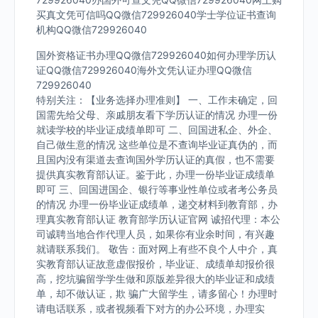
买真文凭可信吗QQ微信729926040学士学位证书查询
机构QQ微信729926040
国外资格证书办理QQ微信729926040如何办理学历认
证QQ微信729926040海外文凭认证办理QQ微信
729926040
特别关注：【业务选择办理准则】 一、工作未确定，回
国需先给父母、亲戚朋友看下学历认证的情况 办理一份
就读学校的毕业证成绩单即可 二、回国进私企、外企、
自己做生意的情况 这些单位是不查询毕业证真伪的，而
且国内没有渠道去查询国外学历认证的真假，也不需要
提供真实教育部认证。鉴于此，办理一份毕业证成绩单
即可 三、回国进国企、银行等事业性单位或者考公务员
的情况 办理一份毕业证成绩单，递交材料到教育部，办
理真实教育部认证 教育部学历认证官网 诚招代理：本公
司诚聘当地合作代理人员，如果你有业余时间，有兴趣
就请联系我们。 敬告：面对网上有些不良个人中介，真
实教育部认证故意虚假报价，毕业证、成绩单却报价很
高，挖坑骗留学学生做和原版差异很大的毕业证和成绩
单，却不做认证，欺 骗广大留学生，请多留心！办理时
请电话联系，或者视频看下对方的办公环境，办理实