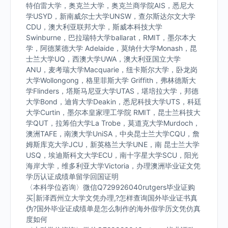
特伯雷大学，奥克兰大学，奥克兰商学院AIS，悉尼大
学USYD，新南威尔士大学UNSW，查尔斯达尔文大学
CDU，澳大利亚联邦大学，斯威本科技大学
Swinburne，巴拉瑞特大学ballarat，RMIT，墨尔本大
学，阿德莱德大学 Adelaide，莫纳什大学Monash，昆
士兰大学UQ，西澳大学UWA，澳大利亚国立大学
ANU，麦考瑞大学Macquarie，纽卡斯尔大学，卧龙岗
大学Wollongong，格里菲斯大学 Griffith，弗林德斯大
学Flinders，塔斯马尼亚大学UTAS，堪培拉大学，邦德
大学Bond，迪肯大学Deakin，悉尼科技大学UTS，科廷
大学Curtin，墨尔本皇家理工学院 RMIT，昆士兰科技大
学QUT，拉筹伯大学La Trobe，莫道克大学Murdoch，
澳洲TAFE，南澳大学UniSA，中央昆士兰大学CQU，詹
姆斯库克大学JCU，新英格兰大学UNE，南 昆士兰大学
USQ，埃迪斯科文大学ECU，南十字星大学SCU，阳光
海岸大学，维多利亚大学Victoria，办理澳洲毕业证文凭
学历认证成绩单留学回国证明
〈本科学位咨询〉微信Q729926040rutgers毕业证购
买|新泽西州立大学文凭办理,?怎样查询国外毕业证书真
伪?国外毕业证成绩单是怎么制作的海外假学历文凭仿真
度如何