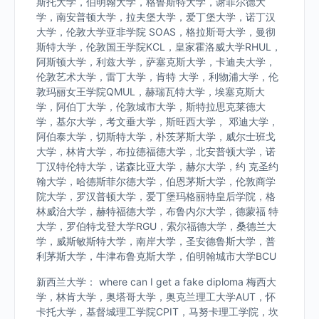
斯托大学，伯明翰大学，格鲁斯特大学，谢菲尔德大
学，南安普顿大学，拉夫堡大学，爱丁堡大学，诺丁汉
大学，伦敦大学亚非学院 SOAS，格拉斯哥大学，曼彻
斯特大学，伦敦国王学院KCL，皇家霍洛威大学RHUL，
阿斯顿大学，利兹大学，萨塞克斯大学，卡迪夫大学，
伦敦艺术大学，雷丁大学，肯特 大学，利物浦大学，伦
敦玛丽女王学院QMUL，赫瑞瓦特大学，埃塞克斯大
学，阿伯丁大学，伦敦城市大学，斯特拉思克莱德大
学，基尔大学，考文垂大学，斯旺西大学， 邓迪大学，
阿伯泰大学，切斯特大学，朴茨茅斯大学，威尔士班戈
大学，林肯大学，布拉德福德大学，北安普顿大学，诺
丁汉特伦特大学，诺森比亚大学，赫尔大学，约 克圣约
翰大学，哈德斯菲尔德大学，伯恩茅斯大学，伦敦商学
院大学，罗汉普顿大学，爱丁堡玛格丽特皇后学院，格
林威治大学，赫特福德大学，布鲁内尔大学，德蒙福 特
大学，罗伯特戈登大学RGU，索尔福德大学，桑德兰大
学，威斯敏斯特大学，南岸大学，圣安德鲁斯大学，普
利茅斯大学，牛津布鲁克斯大学，伯明翰城市大学BCU
新西兰大学： where can I get a fake diploma 梅西大
学，林肯大学，奥塔哥大学，奥克兰理工大学AUT，怀
卡托大学，基督城理工学院CPIT，马努卡理工学院，坎