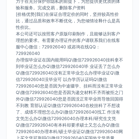
力于在充分保护你隐私的前提下，为您提供更优质的体
验和服务。完成交易，删除客户资料
[价格优势]我们在保证合理定价的同时，坚持较高性价
比，通过品质和效率不断优化，为您倾情诠释什么是高
性价比。
本公司还可以按照客户原版印刷制作，且能够达到客户
理想的要求。有需要办理证件的客户请联系我们在线客
服中心微信：729926040 或咨询在线QQ：
729926040
办理假毕业证在国内能用吗Q\微信729926040挂科拿不
到毕业证怎么办Q\微信729926040毕 业证丢了怎么办
Q\微信729926040没有正常毕业怎么办理毕业证Q\微
信729926040没毕业可 以办学历认证吗Q\微信
729926040您是否因为中途辍学、挂科而没有正常毕业
Q\微信729926040您是否因为递交材料不齐而被拒之门
外Q\微信729926040您是否因没正常毕业而导致回国得
不到教 育部认证Q\微信729926040在校挂科了不想读
了、成绩不理想怎么办Q\微信729926040找工 作没有
文凭怎么办Q\微信729926040办理本科/研究生文凭
Q\微信729926040有本科却要求硕士又怎么办Q\微信
729926040办理本科/硕士毕业证Q\微信729926040网
上买文凭可靠吗Q\微信729926040买国外文凭质量