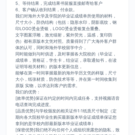
5、等待结果，完成结果书留服直接邮寄给客户
6、客户确认收到结果，付余款。
我们对海外大学及学院的毕业证成绩单所使用的材料，
尺寸大小，防伪结构（包括：隐形水印，阴影底纹，钢
印LOGO烫金烫银，LOGO烫金烫银复合重叠。
文字图案浮雕，激光镭射，紫外荧光，温感，复印防
伪）都有原版本文凭对照。质量得到了广大海外客户群
体的认可，同时和海外学校留学中介，
同时能做到与时俱进，及时掌握各大院校的（毕业证，
成绩单，资格证，学生卡，结业证，录取通知书，在读
证明等相关材料）的版本更新信息，
能够在第一时间掌握最新的海外学历文凭的样版，尺寸
大小，纸张材质，防伪技术等等，并在第一时间收集到
原版 实物，以求达到客户的需求。
我们的优势：
[效率优势]保证在约定的时间内完成任务，支持视频语音
电话查询完成进度。
[品质优势]与学校颁发的相关证件1:1纸质尺寸制定（定
期向各大院校毕业生购买最新版本毕业证成绩单保证您
拿到的是学校内部最新版本毕业证成绩单）
[保密优势]我们绝不向任何个人或组织泄露您的隐私，致