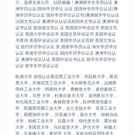
力，选择实体公司，以防被骗！澳洲留学生学历认证 澳
洲学历认证/国外学历学位 认证 国境外学历学位认证/澳
洲学历学位认证 国外学历学位认证书/澳洲留学学位认证
法国文凭认证 澳洲学位认证流程国外文凭认证 澳洲毕业
证书认证 新加坡文凭认 证 美国高中毕业证书 美国文凭
认证 美国大学毕业证书 美国文凭毕业证书 美国毕业证
书查询 美国毕业证认证 美国学历认证流程 美国文凭认
证 纽约学历学位认证 美 国留学学历认证 海外学历学位
认证 香港学历学位认证 国内学历学位认证 澳洲学位认
证 澳洲毕业证认证 美国毕业证书认证 留学生学历学位
认证 留学生毕业证认证
欧洲大学 使馆认证慕尼黑工业大学，哥廷根大学，慕尼
黑大学，开姆尼茨工业大学，卡尔斯鲁厄大学，达姆斯
塔特工业大学，明斯特大学，弗赖堡大学，多特蒙德工
业大学，马堡 大学，杜塞尔多夫大学，波鸿鲁尔大学，
布伦瑞克工业大学，奥格斯堡大学，杜伊斯堡埃森大
学，凯撒斯劳滕工业大学，法兰克福大学，亚琛工业大
学，斯图加特大学， 汉诺威大学，基尔大学，柏林自由
大学，柏林工业大学，吉森大学，纽伦堡大学，莱比锡
大学，美因茨大学，乌尔兹堡大学，萨尔大学，科隆大
学，不来梅大学，奥登堡 大学，安哈尔特应用技术大