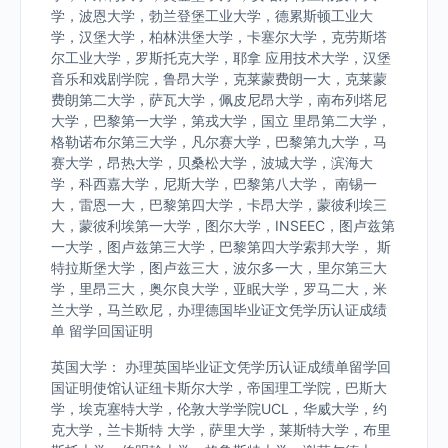
学，波恩大学，勃兰登堡工业大学，德累斯顿工业大
学，汉堡大学，柏林洪堡大学，卡塞尔大学，克劳斯塔
尔工业大学，罗斯托克大学，耶拿 应用技术大学，汉堡
音乐和戏剧学院，鲁昂大学，克莱蒙费朗一大，克莱蒙
费朗第二大学，萨瓦大学，佩皮尼昂大学，南布列塔尼
大学，巴黎第一大学，第戎大学，国立 里昂第二大学，
格勒诺布尔第三大学，凡尔赛大学，巴黎第九大学，马
赛大学，昂热大学，贝桑松大学，波城大学，滨海大
学，科西嘉大学，尼斯大学，巴黎第八大学， 南锡一
大，雷恩一大，巴黎第四大学，卡昂大学，蒙彼利埃三
大，蒙彼利埃第一大学，图尔大学，INSEEC，图卢兹第
一大学，图卢兹第三大学，巴黎第四大学索邦大学， 斯
特拉斯堡大学，图卢兹三大，波尔多一大，里尔第三大
学，里昂三大，奥尔良大学，亚眠大学，罗马二大，米
兰大学，马兰欧尼，办理德国毕业证文凭学历认证成绩
单 留学回国证明
英国大学： 办理英国毕业证文凭学历认证成绩单留学回
国证明使馆认证纽卡斯尔大学，帝国理工学院，巴斯大
学，埃克塞特大学，伦敦大学学院UCL，华威大学，约
克大学，兰卡斯特 大学，萨里大学，莱斯特大学，布里