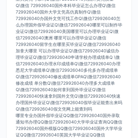
Q\微信 729926040国外本科毕业证怎么办理Q\微信
729926040国外大学文凭高仿真制作Q\微信
729926040办国外文凭可找工作Q\微信729926040怎
么办理国外假毕业证Q\微信729926040哪里可以制作毕
业证Q\微信729926040美国哪里可以办理毕业证Q\微
信729926040澳洲 哪里可以办理毕业证Q\微信
729926040留学生在哪里买毕业证Q\微信729926040
加拿大哪里 可以办理毕业证Q\微信729926040诚信办
理毕业证Q\微信729926040申请学校办理成绩单Q \微
信729926040办理水印成绩单Q\微信729926040办理
悉尼大学成绩单Q\微信729926040多伦多办理成绩单
Q\微信729926040修改成绩单GPAQ\微信729926040
修改成绩 单分数Q\微信729926040办理多大成绩单
Q\微信729926040如何拿到国外毕业证Q\微信
729926040快速拿到国外文凭Q\微信729926040快速
办理国外毕业证Q\微信729926040假毕业证能查出来吗
Q\微信729926040假文凭网上能查到吗
哪里专业办国外假毕业证QQ微信729926040国外录取
通知书办理QQ微信729926040大学毕业证查询QQ微信
729926040国外模版QQ微信729926040国外大学毕业
证QQ微信729926040英国大学毕业证QQ微信