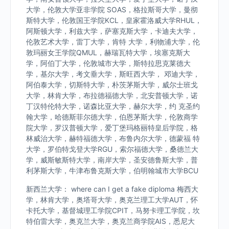
大学，伦敦大学亚非学院 SOAS，格拉斯哥大学，曼彻
斯特大学，伦敦国王学院KCL，皇家霍洛威大学RHUL，
阿斯顿大学，利兹大学，萨塞克斯大学，卡迪夫大学，
伦敦艺术大学，雷丁大学，肯特 大学，利物浦大学，伦
敦玛丽女王学院QMUL，赫瑞瓦特大学，埃塞克斯大
学，阿伯丁大学，伦敦城市大学，斯特拉思克莱德大
学，基尔大学，考文垂大学，斯旺西大学， 邓迪大学，
阿伯泰大学，切斯特大学，朴茨茅斯大学，威尔士班戈
大学，林肯大学，布拉德福德大学，北安普顿大学，诺
丁汉特伦特大学，诺森比亚大学，赫尔大学，约 克圣约
翰大学，哈德斯菲尔德大学，伯恩茅斯大学，伦敦商学
院大学，罗汉普顿大学，爱丁堡玛格丽特皇后学院，格
林威治大学，赫特福德大学，布鲁内尔大学，德蒙福 特
大学，罗伯特戈登大学RGU，索尔福德大学，桑德兰大
学，威斯敏斯特大学，南岸大学，圣安德鲁斯大学，普
利茅斯大学，牛津布鲁克斯大学，伯明翰城市大学BCU
新西兰大学： where can I get a fake diploma 梅西大
学，林肯大学，奥塔哥大学，奥克兰理工大学AUT，怀
卡托大学，基督城理工学院CPIT，马努卡理工学院，坎
特伯雷大学，奥克兰大学，奥克兰商学院AIS，悉尼大