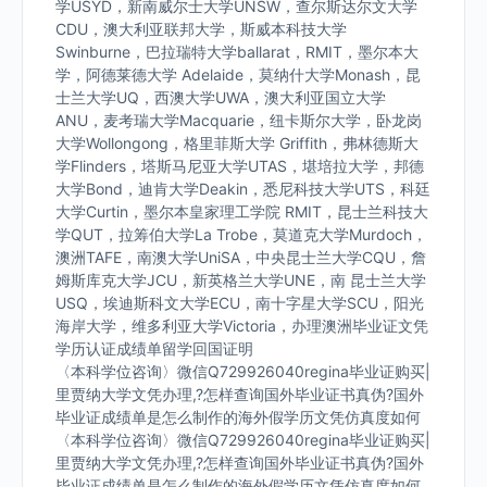
学USYD，新南威尔士大学UNSW，查尔斯达尔文大学
CDU，澳大利亚联邦大学，斯威本科技大学
Swinburne，巴拉瑞特大学ballarat，RMIT，墨尔本大
学，阿德莱德大学 Adelaide，莫纳什大学Monash，昆
士兰大学UQ，西澳大学UWA，澳大利亚国立大学
ANU，麦考瑞大学Macquarie，纽卡斯尔大学，卧龙岗
大学Wollongong，格里菲斯大学 Griffith，弗林德斯大
学Flinders，塔斯马尼亚大学UTAS，堪培拉大学，邦德
大学Bond，迪肯大学Deakin，悉尼科技大学UTS，科廷
大学Curtin，墨尔本皇家理工学院 RMIT，昆士兰科技大
学QUT，拉筹伯大学La Trobe，莫道克大学Murdoch，
澳洲TAFE，南澳大学UniSA，中央昆士兰大学CQU，詹
姆斯库克大学JCU，新英格兰大学UNE，南 昆士兰大学
USQ，埃迪斯科文大学ECU，南十字星大学SCU，阳光
海岸大学，维多利亚大学Victoria，办理澳洲毕业证文凭
学历认证成绩单留学回国证明
〈本科学位咨询〉微信Q729926040regina毕业证购买|
里贾纳大学文凭办理,?怎样查询国外毕业证书真伪?国外
毕业证成绩单是怎么制作的海外假学历文凭仿真度如何
〈本科学位咨询〉微信Q729926040regina毕业证购买|
里贾纳大学文凭办理,?怎样查询国外毕业证书真伪?国外
毕业证成绩单是怎么制作的海外假学历文凭仿真度如何