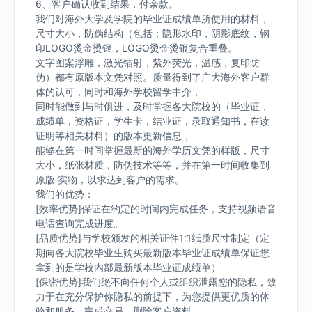
6、客户确认收到结果，付余款。
我们对海外大学及学院的毕业证成绩单所使用的材料，
尺寸大小，防伪结构（包括：隐形水印，阴影底纹，钢
印LOGO烫金烫银，LOGO烫金烫银复合重叠。
文字图案浮雕，激光镭射，紫外荧光，温感，复印防
伪）都有原版本文凭对照。质量得到了广大海外客户群
体的认可，同时和海外学校留学中介，
同时能做到与时俱进，及时掌握各大院校的（毕业证，
成绩单，资格证，学生卡，结业证，录取通知书，在读
证明等相关材料）的版本更新信息，
能够在第一时间掌握最新的海外学历文凭的样版，尺寸
大小，纸张材质，防伪技术等等，并在第一时间收集到
原版 实物，以求达到客户的需求。
我们的优势：
[效率优势]保证在约定的时间内完成任务，支持视频语音
电话查询完成进度。
[品质优势]与学校颁发的相关证件1:1纸质尺寸制定（定
期向各大院校毕业生购买最新版本毕业证成绩单保证您
拿到的是学校内部最新版本毕业证成绩单）
[保密优势]我们绝不向任何个人或组织泄露您的隐私，致
力于在充分保护你隐私的前提下，为您提供更优质的体
验和服务。完成交易，删除客户资料