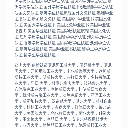
洲学历认证/国外学历学位 认证 国境外学历学位认证/澳
洲学历学位认证 国外学历学位认证书/澳洲留学学位认证
法国文凭认证 澳洲学位认证流程国外文凭认证 澳洲毕业
证书认证 新加坡文凭认 证 美国高中毕业证书 美国文凭
认证 美国大学毕业证书 美国文凭毕业证书 美国毕业证
书查询 美国毕业证认证 美国学历认证流程 美国文凭认
证 纽约学历学位认证 美 国留学学历认证 海外学历学位
认证 香港学历学位认证 国内学历学位认证 澳洲学位认
证 澳洲毕业证认证 美国毕业证书认证 留学生学历学位
认证 留学生毕业证认证
欧洲大学 使馆认证慕尼黑工业大学，哥廷根大学，慕尼
黑大学，开姆尼茨工业大学，卡尔斯鲁厄大学，达姆斯
塔特工业大学，明斯特大学，弗赖堡大学，多特蒙德工
业大学，马堡 大学，杜塞尔多夫大学，波鸿鲁尔大学，
布伦瑞克工业大学，奥格斯堡大学，杜伊斯堡埃森大
学，凯撒斯劳滕工业大学，法兰克福大学，亚琛工业大
学，斯图加特大学， 汉诺威大学，基尔大学，柏林自由
大学，柏林工业大学，吉森大学，纽伦堡大学，莱比锡
大学，美因茨大学，乌尔兹堡大学，萨尔大学，科隆大
学，不来梅大学，奥登堡 大学，安哈尔特应用技术大
学，波恩大学，勃兰登堡工业大学，德累斯顿工业大