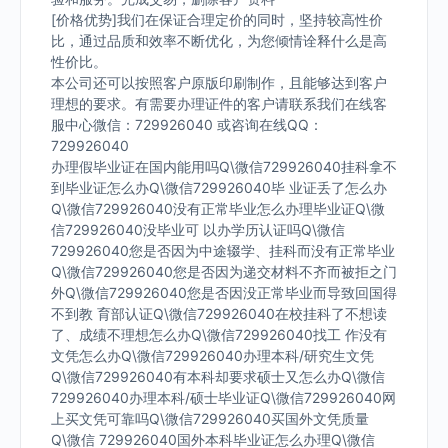
[价格优势]我们在保证合理定价的同时，坚持较高性价
比，通过品质和效率不断优化，为您倾情诠释什么是高
性价比。
本公司还可以按照客户原版印刷制作，且能够达到客户
理想的要求。有需要办理证件的客户请联系我们在线客
服中心微信：729926040 或咨询在线QQ：
729926040
办理假毕业证在国内能用吗Q\微信729926040挂科拿不
到毕业证怎么办Q\微信729926040毕 业证丢了怎么办
Q\微信729926040没有正常毕业怎么办理毕业证Q\微
信729926040没毕业可 以办学历认证吗Q\微信
729926040您是否因为中途辍学、挂科而没有正常毕业
Q\微信729926040您是否因为递交材料不齐而被拒之门
外Q\微信729926040您是否因没正常毕业而导致回国得
不到教 育部认证Q\微信729926040在校挂科了不想读
了、成绩不理想怎么办Q\微信729926040找工 作没有
文凭怎么办Q\微信729926040办理本科/研究生文凭
Q\微信729926040有本科却要求硕士又怎么办Q\微信
729926040办理本科/硕士毕业证Q\微信729926040网
上买文凭可靠吗Q\微信729926040买国外文凭质量
Q\微信 729926040国外本科毕业证怎么办理Q\微信