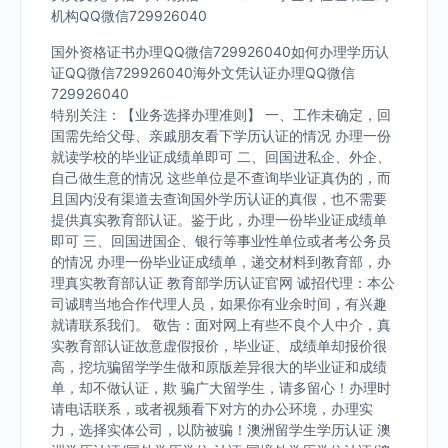
机构QQ微信729926040
国外资格证书办理QQ微信729926040如何办理学历认
证QQ微信729926040海外文凭认证办理QQ微信
729926040
特别关注：【业务选择办理准则】 一、工作未确定，回
国需先给父母、亲戚朋友看下学历认证的情况 办理一份
就读学校的毕业证成绩单即可 二、回国进私企、外企、
自己做生意的情况 这些单位是不查询毕业证真伪的，而
且国内没有渠道去查询国外学历认证的真假，也不需要
提供真实教育部认证。鉴于此，办理一份毕业证成绩单
即可 三、回国进国企、银行等事业性单位或者考公务员
的情况 办理一份毕业证成绩单，递交材料到教育部，办
理真实教育部认证 教育部学历认证官网 诚招代理：本公
司诚聘当地合作代理人员，如果你有业余时间，有兴趣
就请联系我们。 敬告：面对网上有些不良个人中介，真
实教育部认证故意虚假报价，毕业证、成绩单却报价很
高，挖坑骗留学学生做和原版差异很大的毕业证和成绩
单，却不做认证，欺 骗广大留学生，请多留心！办理时
请电话联系，或者视频看下对方的办公环境，办理实
力，选择实体公司，以防被骗！澳洲留学生学历认证 澳