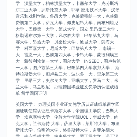
学，汉堡大学，柏林洪堡大学，卡塞尔大学，克劳斯塔
尔工业大学，罗斯托克大学，耶拿 应用技术大学，汉堡
音乐和戏剧学院，鲁昂大学，克莱蒙费朗一大，克莱蒙
费朗第二大学，萨瓦大学，佩皮尼昂大学，南布列塔尼
大学，巴黎第一大学，第戎大学，国立 里昂第二大学，
格勒诺布尔第三大学，凡尔赛大学，巴黎第九大学，马
赛大学，昂热大学，贝桑松大学，波城大学，滨海大
学，科西嘉大学，尼斯大学，巴黎第八大学， 南锡一
大，雷恩一大，巴黎第四大学，卡昂大学，蒙彼利埃三
大，蒙彼利埃第一大学，图尔大学，INSEEC，图卢兹第
一大学，图卢兹第三大学，巴黎第四大学索邦大学， 斯
特拉斯堡大学，图卢兹三大，波尔多一大，里尔第三大
学，里昂三大，奥尔良大学，亚眠大学，罗马二大，米
兰大学，马兰欧尼，办理德国毕业证文凭学历认证成绩
单 留学回国证明
英国大学： 办理英国毕业证文凭学历认证成绩单留学回
国证明使馆认证纽卡斯尔大学，帝国理工学院，巴斯大
学，埃克塞特大学，伦敦大学学院UCL，华威大学，约
克大学，兰卡斯特 大学，萨里大学，莱斯特大学，布里
斯托大学，伯明翰大学，格鲁斯特大学，谢菲尔德大
学，南安普顿大学，拉夫堡大学，爱丁堡大学，诺丁汉