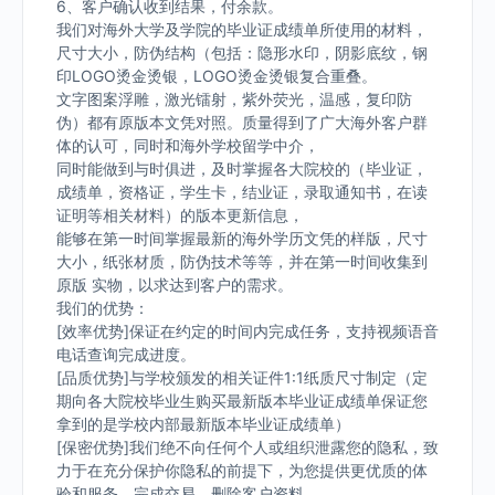
6、客户确认收到结果，付余款。
我们对海外大学及学院的毕业证成绩单所使用的材料，
尺寸大小，防伪结构（包括：隐形水印，阴影底纹，钢
印LOGO烫金烫银，LOGO烫金烫银复合重叠。
文字图案浮雕，激光镭射，紫外荧光，温感，复印防
伪）都有原版本文凭对照。质量得到了广大海外客户群
体的认可，同时和海外学校留学中介，
同时能做到与时俱进，及时掌握各大院校的（毕业证，
成绩单，资格证，学生卡，结业证，录取通知书，在读
证明等相关材料）的版本更新信息，
能够在第一时间掌握最新的海外学历文凭的样版，尺寸
大小，纸张材质，防伪技术等等，并在第一时间收集到
原版 实物，以求达到客户的需求。
我们的优势：
[效率优势]保证在约定的时间内完成任务，支持视频语音
电话查询完成进度。
[品质优势]与学校颁发的相关证件1:1纸质尺寸制定（定
期向各大院校毕业生购买最新版本毕业证成绩单保证您
拿到的是学校内部最新版本毕业证成绩单）
[保密优势]我们绝不向任何个人或组织泄露您的隐私，致
力于在充分保护你隐私的前提下，为您提供更优质的体
验和服务。完成交易，删除客户资料