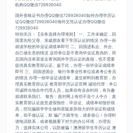
机构QQ微信729926040
国外资格证书办理QQ微信729926040如何办理学历认
证QQ微信729926040海外文凭认证办理QQ微信
729926040
特别关注：【业务选择办理准则】 一、工作未确定，回
国需先给父母、亲戚朋友看下学历认证的情况 办理一份
就读学校的毕业证成绩单即可 二、回国进私企、外企、
自己做生意的情况 这些单位是不查询毕业证真伪的，而
且国内没有渠道去查询国外学历认证的真假，也不需要
提供真实教育部认证。鉴于此，办理一份毕业证成绩单
即可 三、回国进国企、银行等事业性单位或者考公务员
的情况 办理一份毕业证成绩单，递交材料到教育部，办
理真实教育部认证 教育部学历认证官网 诚招代理：本公
司诚聘当地合作代理人员，如果你有业余时间，有兴趣
就请联系我们。 敬告：面对网上有些不良个人中介，真
实教育部认证故意虚假报价，毕业证、成绩单却报价很
高，挖坑骗留学学生做和原版差异很大的毕业证和成绩
单，却不做认证，欺 骗广大留学生，请多留心！办理时
请电话联系，或者视频看下对方的办公环境，办理实
力，选择实体公司，以防被骗！澳洲留学生学历认证 澳