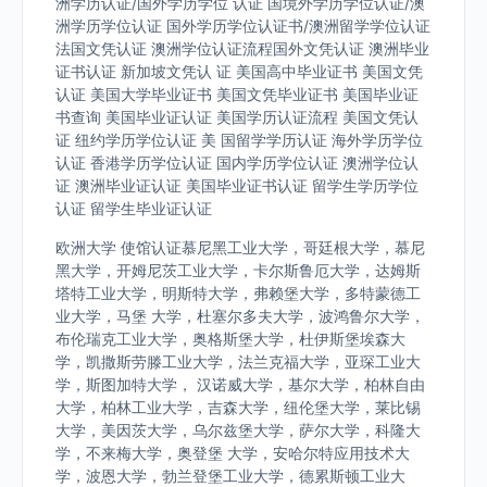
洲学历认证/国外学历学位 认证 国境外学历学位认证/澳
洲学历学位认证 国外学历学位认证书/澳洲留学学位认证
法国文凭认证 澳洲学位认证流程国外文凭认证 澳洲毕业
证书认证 新加坡文凭认 证 美国高中毕业证书 美国文凭
认证 美国大学毕业证书 美国文凭毕业证书 美国毕业证
书查询 美国毕业证认证 美国学历认证流程 美国文凭认
证 纽约学历学位认证 美 国留学学历认证 海外学历学位
认证 香港学历学位认证 国内学历学位认证 澳洲学位认
证 澳洲毕业证认证 美国毕业证书认证 留学生学历学位
认证 留学生毕业证认证
欧洲大学 使馆认证慕尼黑工业大学，哥廷根大学，慕尼
黑大学，开姆尼茨工业大学，卡尔斯鲁厄大学，达姆斯
塔特工业大学，明斯特大学，弗赖堡大学，多特蒙德工
业大学，马堡 大学，杜塞尔多夫大学，波鸿鲁尔大学，
布伦瑞克工业大学，奥格斯堡大学，杜伊斯堡埃森大
学，凯撒斯劳滕工业大学，法兰克福大学，亚琛工业大
学，斯图加特大学， 汉诺威大学，基尔大学，柏林自由
大学，柏林工业大学，吉森大学，纽伦堡大学，莱比锡
大学，美因茨大学，乌尔兹堡大学，萨尔大学，科隆大
学，不来梅大学，奥登堡 大学，安哈尔特应用技术大
学，波恩大学，勃兰登堡工业大学，德累斯顿工业大