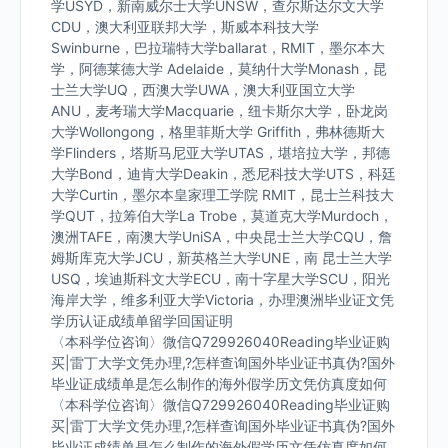
学USYD，新南威尔士大学UNSW，查尔斯达尔文大学
CDU，澳大利亚联邦大学，斯威本科技大学
Swinburne，巴拉瑞特大学ballarat，RMIT，墨尔本大
学，阿德莱德大学 Adelaide，莫纳什大学Monash，昆
士兰大学UQ，西澳大学UWA，澳大利亚国立大学
ANU，麦考瑞大学Macquarie，纽卡斯尔大学，卧龙岗
大学Wollongong，格里菲斯大学 Griffith，弗林德斯大
学Flinders，塔斯马尼亚大学UTAS，堪培拉大学，邦德
大学Bond，迪肯大学Deakin，悉尼科技大学UTS，科廷
大学Curtin，墨尔本皇家理工学院 RMIT，昆士兰科技大
学QUT，拉筹伯大学La Trobe，莫道克大学Murdoch，
澳洲TAFE，南澳大学UniSA，中央昆士兰大学CQU，詹
姆斯库克大学JCU，新英格兰大学UNE，南 昆士兰大学
USQ，埃迪斯科文大学ECU，南十字星大学SCU，阳光
海岸大学，维多利亚大学Victoria，办理澳洲毕业证文凭
学历认证成绩单留学回国证明
〈本科学位咨询〉微信Q729926040Reading毕业证购
买|雷丁大学文凭办理,?怎样查询国外毕业证书真伪?国外
毕业证成绩单是怎么制作的海外假学历文凭仿真度如何
〈本科学位咨询〉微信Q729926040Reading毕业证购
买|雷丁大学文凭办理,?怎样查询国外毕业证书真伪?国外
毕业证成绩单是怎么制作的海外假学历文凭仿真度如何