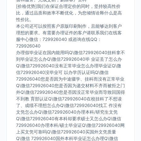
[价格优势]我们在保证合理定价的同时，坚持较高性价
比，通过品质和效率不断优化，为您倾情诠释什么是高
性价比。
本公司还可以按照客户原版印刷制作，且能够达到客户
理想的要求。有需要办理证件的客户请联系我们在线客
服中心微信：729926040 或咨询在线QQ：
729926040
办理假毕业证在国内能用吗Q\微信729926040挂科拿不
到毕业证怎么办Q\微信729926040毕 业证丢了怎么办
Q\微信729926040没有正常毕业怎么办理毕业证Q\微
信729926040没毕业可 以办学历认证吗Q\微信
729926040您是否因为中途辍学、挂科而没有正常毕业
Q\微信729926040您是否因为递交材料不齐而被拒之门
外Q\微信729926040您是否因没正常毕业而导致回国得
不到教 育部认证Q\微信729926040在校挂科了不想读
了、成绩不理想怎么办Q\微信729926040找工 作没有
文凭怎么办Q\微信729926040办理本科/研究生文凭
Q\微信729926040有本科却要求硕士又怎么办Q\微信
729926040办理本科/硕士毕业证Q\微信729926040网
上买文凭可靠吗Q\微信729926040买国外文凭质量
Q\微信 729926040国外本科毕业证怎么办理Q\微信