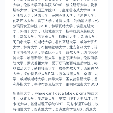
大学，伦敦大学亚非学院 SOAS，格拉斯哥大学，曼彻
斯特大学，伦敦国王学院KCL，皇家霍洛威大学RHUL，
阿斯顿大学，利兹大学，萨塞克斯大学，卡迪夫大学，
伦敦艺术大学，雷丁大学，肯特 大学，利物浦大学，伦
敦玛丽女王学院QMUL，赫瑞瓦特大学，埃塞克斯大
学，阿伯丁大学，伦敦城市大学，斯特拉思克莱德大
学，基尔大学，考文垂大学，斯旺西大学， 邓迪大学，
阿伯泰大学，切斯特大学，朴茨茅斯大学，威尔士班戈
大学，林肯大学，布拉德福德大学，北安普顿大学，诺
丁汉特伦特大学，诺森比亚大学，赫尔大学，约 克圣约
翰大学，哈德斯菲尔德大学，伯恩茅斯大学，伦敦商学
院大学，罗汉普顿大学，爱丁堡玛格丽特皇后学院，格
林威治大学，赫特福德大学，布鲁内尔大学，德蒙福 特
大学，罗伯特戈登大学RGU，索尔福德大学，桑德兰大
学，威斯敏斯特大学，南岸大学，圣安德鲁斯大学，普
利茅斯大学，牛津布鲁克斯大学，伯明翰城市大学BCU
新西兰大学： where can I get a fake diploma 梅西大
学，林肯大学，奥塔哥大学，奥克兰理工大学AUT，怀
卡托大学，基督城理工学院CPIT，马努卡理工学院，坎
特伯雷大学，奥克兰大学，奥克兰商学院AIS，悉尼大