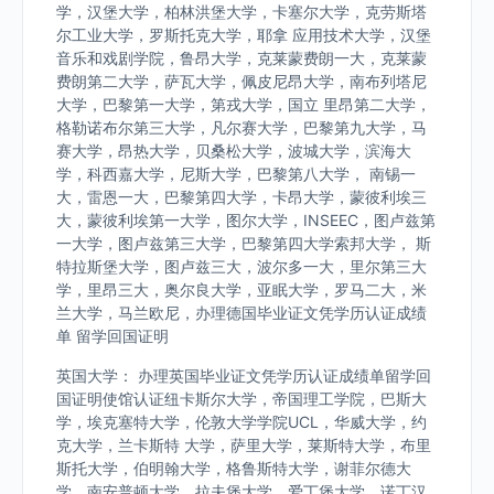
学，汉堡大学，柏林洪堡大学，卡塞尔大学，克劳斯塔
尔工业大学，罗斯托克大学，耶拿 应用技术大学，汉堡
音乐和戏剧学院，鲁昂大学，克莱蒙费朗一大，克莱蒙
费朗第二大学，萨瓦大学，佩皮尼昂大学，南布列塔尼
大学，巴黎第一大学，第戎大学，国立 里昂第二大学，
格勒诺布尔第三大学，凡尔赛大学，巴黎第九大学，马
赛大学，昂热大学，贝桑松大学，波城大学，滨海大
学，科西嘉大学，尼斯大学，巴黎第八大学， 南锡一
大，雷恩一大，巴黎第四大学，卡昂大学，蒙彼利埃三
大，蒙彼利埃第一大学，图尔大学，INSEEC，图卢兹第
一大学，图卢兹第三大学，巴黎第四大学索邦大学， 斯
特拉斯堡大学，图卢兹三大，波尔多一大，里尔第三大
学，里昂三大，奥尔良大学，亚眠大学，罗马二大，米
兰大学，马兰欧尼，办理德国毕业证文凭学历认证成绩
单 留学回国证明
英国大学： 办理英国毕业证文凭学历认证成绩单留学回
国证明使馆认证纽卡斯尔大学，帝国理工学院，巴斯大
学，埃克塞特大学，伦敦大学学院UCL，华威大学，约
克大学，兰卡斯特 大学，萨里大学，莱斯特大学，布里
斯托大学，伯明翰大学，格鲁斯特大学，谢菲尔德大
学，南安普顿大学，拉夫堡大学，爱丁堡大学，诺丁汉