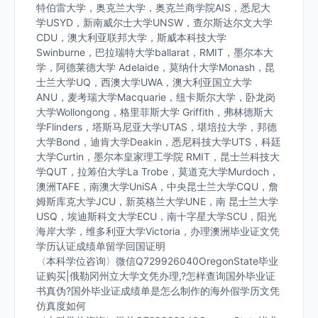
特伯雷大学，奥克兰大学，奥克兰商学院AIS，悉尼大
学USYD，新南威尔士大学UNSW，查尔斯达尔文大学
CDU，澳大利亚联邦大学，斯威本科技大学
Swinburne，巴拉瑞特大学ballarat，RMIT，墨尔本大
学，阿德莱德大学 Adelaide，莫纳什大学Monash，昆
士兰大学UQ，西澳大学UWA，澳大利亚国立大学
ANU，麦考瑞大学Macquarie，纽卡斯尔大学，卧龙岗
大学Wollongong，格里菲斯大学 Griffith，弗林德斯大
学Flinders，塔斯马尼亚大学UTAS，堪培拉大学，邦德
大学Bond，迪肯大学Deakin，悉尼科技大学UTS，科廷
大学Curtin，墨尔本皇家理工学院 RMIT，昆士兰科技大
学QUT，拉筹伯大学La Trobe，莫道克大学Murdoch，
澳洲TAFE，南澳大学UniSA，中央昆士兰大学CQU，詹
姆斯库克大学JCU，新英格兰大学UNE，南 昆士兰大学
USQ，埃迪斯科文大学ECU，南十字星大学SCU，阳光
海岸大学，维多利亚大学Victoria，办理澳洲毕业证文凭
学历认证成绩单留学回国证明
〈本科学位咨询〉微信Q729926040OregonState毕业
证购买|俄勒冈州立大学文凭办理,?怎样查询国外毕业证
书真伪?国外毕业证成绩单是怎么制作的海外假学历文凭
仿真度如何