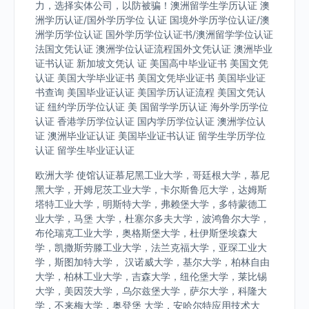
力，选择实体公司，以防被骗！澳洲留学生学历认证 澳
洲学历认证/国外学历学位 认证 国境外学历学位认证/澳
洲学历学位认证 国外学历学位认证书/澳洲留学学位认证
法国文凭认证 澳洲学位认证流程国外文凭认证 澳洲毕业
证书认证 新加坡文凭认 证 美国高中毕业证书 美国文凭
认证 美国大学毕业证书 美国文凭毕业证书 美国毕业证
书查询 美国毕业证认证 美国学历认证流程 美国文凭认
证 纽约学历学位认证 美 国留学学历认证 海外学历学位
认证 香港学历学位认证 国内学历学位认证 澳洲学位认
证 澳洲毕业证认证 美国毕业证书认证 留学生学历学位
认证 留学生毕业证认证
欧洲大学 使馆认证慕尼黑工业大学，哥廷根大学，慕尼
黑大学，开姆尼茨工业大学，卡尔斯鲁厄大学，达姆斯
塔特工业大学，明斯特大学，弗赖堡大学，多特蒙德工
业大学，马堡 大学，杜塞尔多夫大学，波鸿鲁尔大学，
布伦瑞克工业大学，奥格斯堡大学，杜伊斯堡埃森大
学，凯撒斯劳滕工业大学，法兰克福大学，亚琛工业大
学，斯图加特大学， 汉诺威大学，基尔大学，柏林自由
大学，柏林工业大学，吉森大学，纽伦堡大学，莱比锡
大学，美因茨大学，乌尔兹堡大学，萨尔大学，科隆大
学，不来梅大学，奥登堡 大学，安哈尔特应用技术大