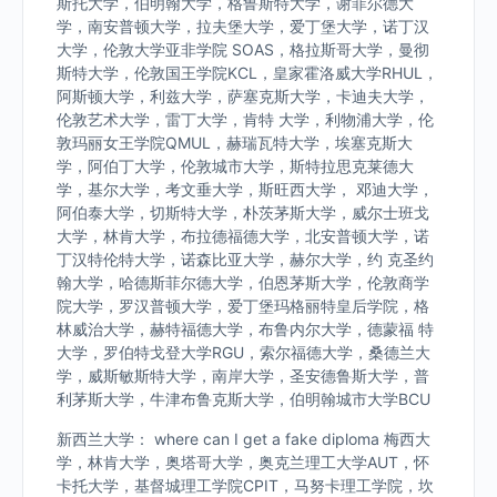
斯托大学，伯明翰大学，格鲁斯特大学，谢菲尔德大
学，南安普顿大学，拉夫堡大学，爱丁堡大学，诺丁汉
大学，伦敦大学亚非学院 SOAS，格拉斯哥大学，曼彻
斯特大学，伦敦国王学院KCL，皇家霍洛威大学RHUL，
阿斯顿大学，利兹大学，萨塞克斯大学，卡迪夫大学，
伦敦艺术大学，雷丁大学，肯特 大学，利物浦大学，伦
敦玛丽女王学院QMUL，赫瑞瓦特大学，埃塞克斯大
学，阿伯丁大学，伦敦城市大学，斯特拉思克莱德大
学，基尔大学，考文垂大学，斯旺西大学， 邓迪大学，
阿伯泰大学，切斯特大学，朴茨茅斯大学，威尔士班戈
大学，林肯大学，布拉德福德大学，北安普顿大学，诺
丁汉特伦特大学，诺森比亚大学，赫尔大学，约 克圣约
翰大学，哈德斯菲尔德大学，伯恩茅斯大学，伦敦商学
院大学，罗汉普顿大学，爱丁堡玛格丽特皇后学院，格
林威治大学，赫特福德大学，布鲁内尔大学，德蒙福 特
大学，罗伯特戈登大学RGU，索尔福德大学，桑德兰大
学，威斯敏斯特大学，南岸大学，圣安德鲁斯大学，普
利茅斯大学，牛津布鲁克斯大学，伯明翰城市大学BCU
新西兰大学： where can I get a fake diploma 梅西大
学，林肯大学，奥塔哥大学，奥克兰理工大学AUT，怀
卡托大学，基督城理工学院CPIT，马努卡理工学院，坎