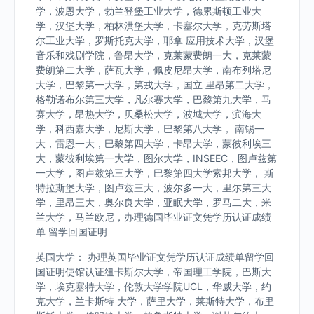
学，波恩大学，勃兰登堡工业大学，德累斯顿工业大
学，汉堡大学，柏林洪堡大学，卡塞尔大学，克劳斯塔
尔工业大学，罗斯托克大学，耶拿 应用技术大学，汉堡
音乐和戏剧学院，鲁昂大学，克莱蒙费朗一大，克莱蒙
费朗第二大学，萨瓦大学，佩皮尼昂大学，南布列塔尼
大学，巴黎第一大学，第戎大学，国立 里昂第二大学，
格勒诺布尔第三大学，凡尔赛大学，巴黎第九大学，马
赛大学，昂热大学，贝桑松大学，波城大学，滨海大
学，科西嘉大学，尼斯大学，巴黎第八大学， 南锡一
大，雷恩一大，巴黎第四大学，卡昂大学，蒙彼利埃三
大，蒙彼利埃第一大学，图尔大学，INSEEC，图卢兹第
一大学，图卢兹第三大学，巴黎第四大学索邦大学， 斯
特拉斯堡大学，图卢兹三大，波尔多一大，里尔第三大
学，里昂三大，奥尔良大学，亚眠大学，罗马二大，米
兰大学，马兰欧尼，办理德国毕业证文凭学历认证成绩
单 留学回国证明
英国大学： 办理英国毕业证文凭学历认证成绩单留学回
国证明使馆认证纽卡斯尔大学，帝国理工学院，巴斯大
学，埃克塞特大学，伦敦大学学院UCL，华威大学，约
克大学，兰卡斯特 大学，萨里大学，莱斯特大学，布里