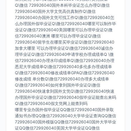
Q\微信 729926040国外本科毕业证怎么办理Q\微信
729926040国外大学文凭高仿真制作Q\微信
729926040办国外文凭可找工作Q\微信729926040怎
么办理国外假毕业证Q\微信729926040哪里可以制作毕
业证Q\微信729926040美国哪里可以办理毕业证Q\微
信729926040澳洲 哪里可以办理毕业证Q\微信
729926040留学生在哪里买毕业证Q\微信729926040
加拿大哪里 可以办理毕业证Q\微信729926040诚信办
理毕业证Q\微信729926040申请学校办理成绩单Q \微
信729926040办理水印成绩单Q\微信729926040办理
悉尼大学成绩单Q\微信729926040多伦多办理成绩单
Q\微信729926040修改成绩单GPAQ\微信729926040
修改成绩 单分数Q\微信729926040办理多大成绩单
Q\微信729926040如何拿到国外毕业证Q\微信
729926040快速拿到国外文凭Q\微信729926040快速
办理国外毕业证Q\微信729926040假毕业证能查出来吗
Q\微信729926040假文凭网上能查到吗
哪里专业办国外假毕业证QQ微信729926040国外录取
通知书办理QQ微信729926040大学毕业证查询QQ微信
729926040国外模版QQ微信729926040国外大学毕业
证QQ微信729926040英国大学毕业证QQ微信