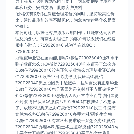
力于在充分保护你隐私的前提下，为您提供更优质的体
验和服务。完成交易，删除客户资料
[价格优势]我们在保证合理定价的同时，坚持较高性价
比，通过品质和效率不断优化，为您倾情诠释什么是高
性价比。
本公司还可以按照客户原版印刷制作，且能够达到客户
理想的要求。有需要办理证件的客户请联系我们在线客
服中心微信：729926040 或咨询在线QQ：
729926040
办理假毕业证在国内能用吗Q\微信729926040挂科拿不
到毕业证怎么办Q\微信729926040毕 业证丢了怎么办
Q\微信729926040没有正常毕业怎么办理毕业证Q\微
信729926040没毕业可 以办学历认证吗Q\微信
729926040您是否因为中途辍学、挂科而没有正常毕业
Q\微信729926040您是否因为递交材料不齐而被拒之门
外Q\微信729926040您是否因没正常毕业而导致回国得
不到教 育部认证Q\微信729926040在校挂科了不想读
了、成绩不理想怎么办Q\微信729926040找工 作没有
文凭怎么办Q\微信729926040办理本科/研究生文凭
Q\微信729926040有本科却要求硕士又怎么办Q\微信
729926040办理本科/硕士毕业证Q\微信729926040网
上买文凭可靠吗Q\微信729926040买国外文凭质量