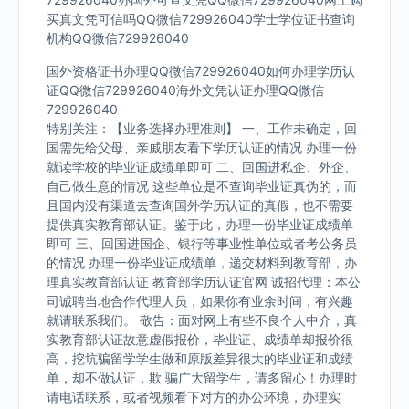
买真文凭可信吗QQ微信729926040学士学位证书查询
机构QQ微信729926040
国外资格证书办理QQ微信729926040如何办理学历认
证QQ微信729926040海外文凭认证办理QQ微信
729926040
特别关注：【业务选择办理准则】 一、工作未确定，回
国需先给父母、亲戚朋友看下学历认证的情况 办理一份
就读学校的毕业证成绩单即可 二、回国进私企、外企、
自己做生意的情况 这些单位是不查询毕业证真伪的，而
且国内没有渠道去查询国外学历认证的真假，也不需要
提供真实教育部认证。鉴于此，办理一份毕业证成绩单
即可 三、回国进国企、银行等事业性单位或者考公务员
的情况 办理一份毕业证成绩单，递交材料到教育部，办
理真实教育部认证 教育部学历认证官网 诚招代理：本公
司诚聘当地合作代理人员，如果你有业余时间，有兴趣
就请联系我们。 敬告：面对网上有些不良个人中介，真
实教育部认证故意虚假报价，毕业证、成绩单却报价很
高，挖坑骗留学学生做和原版差异很大的毕业证和成绩
单，却不做认证，欺 骗广大留学生，请多留心！办理时
请电话联系，或者视频看下对方的办公环境，办理实