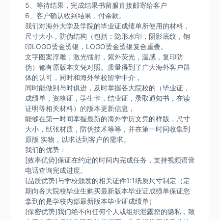
5、等待结果，完成结果书留服直接邮寄给客户
6、客户确认收到结果，付余款。
我们对海外大学及学院的毕业证成绩单所使用的材料，
尺寸大小，防伪结构（包括：隐形水印，阴影底纹，钢
印LOGO烫金烫银，LOGO烫金烫银复合重叠。
文字图案浮雕，激光镭射，紫外荧光，温感，复印防
伪）都有原版本文凭对照。质量得到了广大海外客户群
体的认可，同时和海外学校留学中介，
同时能做到与时俱进，及时掌握各大院校的（毕业证，
成绩单，资格证，学生卡，结业证，录取通知书，在读
证明等相关材料）的版本更新信息，
能够在第一时间掌握最新的海外学历文凭的样版，尺寸
大小，纸张材质，防伪技术等等，并在第一时间收集到
原版 实物，以求达到客户的需求。
我们的优势：
[效率优势]保证在约定的时间内完成任务，支持视频语音
电话查询完成进度。
[品质优势]与学校颁发的相关证件1:1纸质尺寸制定（定
期向各大院校毕业生购买最新版本毕业证成绩单保证您
拿到的是学校内部最新版本毕业证成绩单）
[保密优势]我们绝不向任何个人或组织泄露您的隐私，致