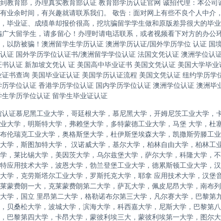
到教育部，办理真实教育部认证 教育部学历认证官网 诚招代理：本公司
有业余时间，有兴趣就请联系我们。 敬告：面对网上有些不良个人中介
，毕业证、成绩单却报价很高，挖坑骗留学学生做和原版差异很大的毕业
骗广大留学生，请多留心！办理时请电话联系，或者视频看下对方的办公
，以防被骗！澳洲留学生学历认证 澳洲学历认证/国外学历学位 认证 国
认证 国外学历学位认证书/澳洲留学学位认证 法国文凭认证 澳洲学位认
证书认证 新加坡文凭认 证 美国高中毕业证书 美国文凭认证 美国大学毕业
业证书查询 美国毕业证认证 美国学历认证流程 美国文凭认证 纽约学历学位
学历学位认证 香港学历学位认证 国内学历学位认证 澳洲学位认证 澳洲毕
学生学历学位认证 留学生毕业证认证
馆认证慕尼黑工业大学，哥廷根大学，慕尼黑大学，开姆尼茨工业大学，
业大学，明斯特大学，弗赖堡大学，多特蒙德工业大学，马堡 大学，杜
布伦瑞克工业大学，奥格斯堡大学，杜伊斯堡埃森大学，凯撒斯劳滕工业
大学，斯图加特大学， 汉诺威大学，基尔大学，柏林自由大学，柏林工
学，莱比锡大学，美因茨大学，乌尔兹堡大学，萨尔大学，科隆大学，不
特应用技术大学，波恩大学，勃兰登堡工业大学，德累斯顿工业大学，汉
大学，克劳斯塔尔工业大学，罗斯托克大学，耶拿 应用技术大学，汉堡
莱蒙费朗一大，克莱蒙费朗第二大学，萨瓦大学，佩皮尼昂大学，南布列
大学，国立 里昂第二大学，格勒诺布尔第三大学，凡尔赛大学，巴黎第
，贝桑松大学，波城大学，滨海大学，科西嘉大学，尼斯大学，巴黎第八
，巴黎第四大学，卡昂大学，蒙彼利埃三大，蒙彼利埃第一大学，图尔大学，