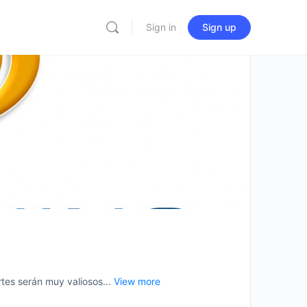
Sign in
Sign up
es serán muy valiosos...
View more