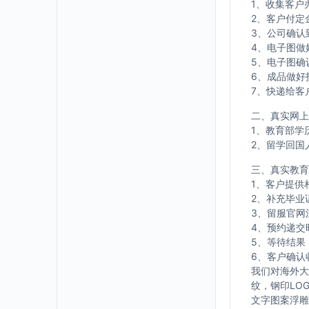
1、收集客户
2、客户付定
3、公司确认
4、电子图做
5、电子图确
6、成品做好
7、快递给客
二、真实网上
1、教育部学
2、留学回国
三、真实教育
1、客户提供
2、补充毕业
3、留服官网
4、预约递交
5、等待结果
6、客户确认
我们对海外大
纹，钢印LO
文字图案浮雕