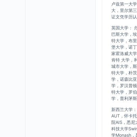
卢兹第一大学
大，里尔第三
证文凭学历认
英国大学： 
巴斯大学，埃
特大学，布里
堡大学，诺丁
家霍洛威大学
肯特 大学，
城市大学，斯
特大学，朴茨
学，诺森比亚
学，罗汉普顿
特大学，罗伯
学，普利茅斯
新西兰大学： w
AUT，怀卡
院AIS，悉
科技大学Swi
学Monash