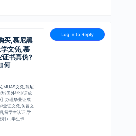
Log In to Reply
购买,慕尼黑
学文凭,慕
业证书真伪?
如何
,MUAS文凭,慕尼
伪?国外毕业证成
40】办理毕业证成
毕业证文凭,仿冒文
明,留学生认证,学
证明）,学生卡