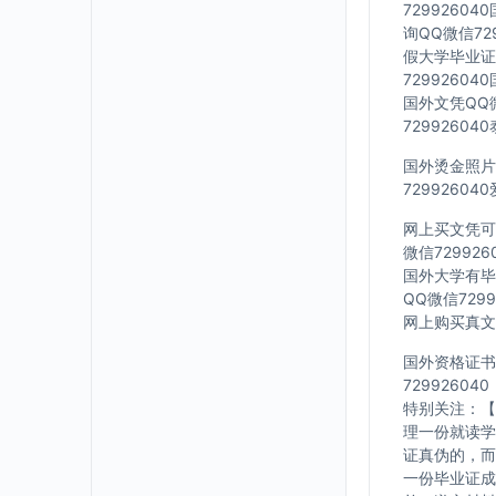
7299260
询QQ微信72
假大学毕业证Q
7299260
国外文凭QQ微
7299260
国外烫金照片Q
7299260
网上买文凭可靠
微信72992
国外大学有毕业
QQ微信729
网上购买真文凭
国外资格证书办
729926040
特别关注：【
理一份就读学
证真伪的，而
一份毕业证成