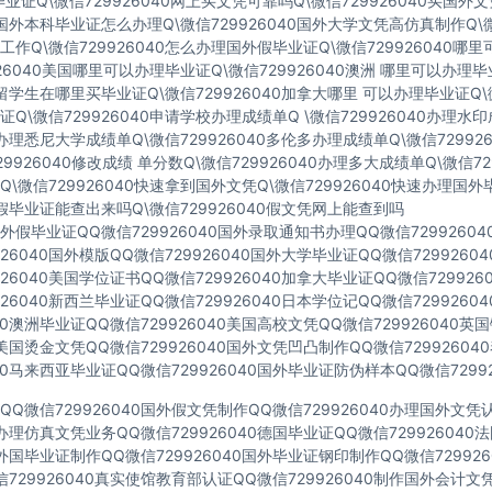
业证Q\微信729926040网上买文凭可靠吗Q\微信729926040买国外
40国外本科毕业证怎么办理Q\微信729926040国外大学文凭高仿真制作Q\微
作Q\微信729926040怎么办理国外假毕业证Q\微信729926040哪
926040美国哪里可以办理毕业证Q\微信729926040澳洲 哪里可以办理
40留学生在哪里买毕业证Q\微信729926040加拿大哪里 可以办理毕业证Q\微
Q\微信729926040申请学校办理成绩单Q \微信729926040办理水
40办理悉尼大学成绩单Q\微信729926040多伦多办理成绩单Q\微信72992
729926040修改成绩 单分数Q\微信729926040办理多大成绩单Q\微信72
\微信729926040快速拿到国外文凭Q\微信729926040快速办理国外
40假毕业证能查出来吗Q\微信729926040假文凭网上能查到吗
假毕业证QQ微信729926040国外录取通知书办理QQ微信7299260
926040国外模版QQ微信729926040国外大学毕业证QQ微信729926
926040美国学位证书QQ微信729926040加拿大毕业证QQ微信72992
926040新西兰毕业证QQ微信729926040日本学位记QQ微信729926
040澳洲毕业证QQ微信729926040美国高校文凭QQ微信729926040
40美国烫金文凭QQ微信729926040国外文凭凹凸制作QQ微信7299260
040马来西亚毕业证QQ微信729926040国外毕业证防伪样本QQ微信72992
Q微信729926040国外假文凭制作QQ微信729926040办理国外文
40办理仿真文凭业务QQ微信729926040德国毕业证QQ微信72992604
40外国毕业证制作QQ微信729926040国外毕业证钢印制作QQ微信72992
729926040真实使馆教育部认证QQ微信729926040制作国外会计文