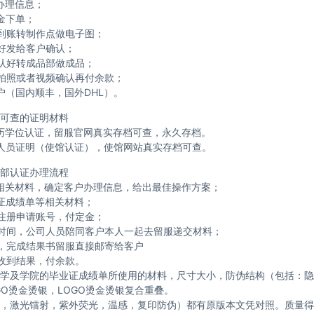
办理信息；
金下单；
到账转制作点做电子图；
好发给客户确认；
认好转成品部做成品；
拍照或者视频确认再付余款；
户（国内顺丰，国外DHL）。
可查的证明材料
历学位认证，留服官网真实存档可查，永久存档。
人员证明（使馆认证），使馆网站真实存档可查。
部认证办理流程
相关材料，确定客户办理信息，给出最佳操作方案；
证成绩单等相关材料；
注册申请账号，付定金；
时间，公司人员陪同客户本人一起去留服递交材料；
，完成结果书留服直接邮寄给客户
收到结果，付余款。
学及学院的毕业证成绩单所使用的材料，尺寸大小，防伪结构（包括：隐
GO烫金烫银，LOGO烫金烫银复合重叠。
，激光镭射，紫外荧光，温感，复印防伪）都有原版本文凭对照。质量得