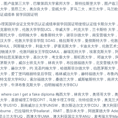
，图卢兹第三大学，巴黎第四大学索邦大学， 斯特拉斯堡大学，图卢兹
大学，里昂三大，奥尔良大学，亚眠大学，罗马二大，米兰大学，马兰欧
证成绩单 留学回国证明
办理英国毕业证文凭学历认证成绩单留学回国证明使馆认证纽卡斯尔大学
克塞特大学，伦敦大学学院UCL，华威大学，约克大学，兰卡斯特 大学
斯托大学，伯明翰大学，格鲁斯特大学，谢菲尔德大学，南安普顿大学，
汉大学，伦敦大学亚非学院 SOAS，格拉斯哥大学，曼彻斯特大学，伦敦
RHUL，阿斯顿大学，利兹大学，萨塞克斯大学，卡迪夫大学，伦敦艺术
利物浦大学，伦敦玛丽女王学院QMUL，赫瑞瓦特大学，埃塞克斯大学，
特拉思克莱德大学，基尔大学，考文垂大学，斯旺西大学， 邓迪大学，
茅斯大学，威尔士班戈大学，林肯大学，布拉德福德大学，北安普顿大学
大学，赫尔大学，约 克圣约翰大学，哈德斯菲尔德大学，伯恩茅斯大学
大学，爱丁堡玛格丽特皇后学院，格林威治大学，赫特福德大学，布鲁内
特戈登大学RGU，索尔福德大学，桑德兰大学，威斯敏斯特大学，南岸
大学，牛津布鲁克斯大学，伯明翰城市大学BCU
here can I get a fake diploma 梅西大学，林肯大学，奥塔哥大
托大学，基督城理工学院CPIT，马努卡理工学院，坎特伯雷大学，奥克兰
尼大 学USYD，新南威尔士大学UNSW，查尔斯达尔文大学CDU，澳大利
nburne，巴拉瑞特大学ballarat，RMIT，墨尔本大学，阿德莱德大学 Ade
，昆士兰大学UQ，西澳大学UWA，澳大利亚国立大学ANU，麦考瑞大学Macq