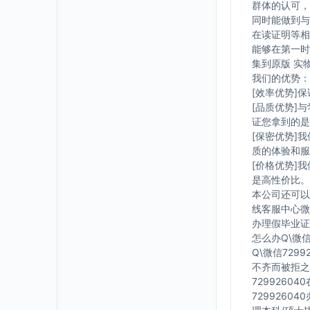
群体的认可，
同时能做到与
在读证明等相
能够在第一时
集到原版 实
我们的优势：
[效率优势]
[品质优势]
证您拿到的是
[保密优势]
质的体验和服
[价格优势]
是高性价比。
本公司还可以
线客服中心微信
办理假毕业证在
怎么办Q\微信
Q\微信729
不齐而被拒之
7299260
7299260