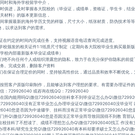
同时和海外学校留学中介，
时俱进，及时掌握各大院校的（毕业证，成绩单，资格证，学生卡，结业
关材料）的版本更新信息，
间掌握最新的海外学历文凭的样版，尺寸大小，纸张材质，防伪技术等等
物，以求达到客户的需求。
保证在约定的时间内完成任务，支持视频语音电话查询完成进度。
与学校颁发的相关证件1:1纸质尺寸制定（定期向各大院校毕业生购买最新
学校内部最新版本毕业证成绩单）
我们绝不向任何个人或组织泄露您的隐私，致力于在充分保护你隐私的前提
务。完成交易，删除客户资料
我们在保证合理定价的同时，坚持较高性价比，通过品质和效率不断优化，
按照客户原版印刷制作，且能够达到客户理想的要求。有需要办理证件的
：729926040 或咨询在线QQ：729926040
国内能用吗Q\微信729926040挂科拿不到毕业证怎么办Q\微信72992
729926040没有正常毕业怎么办理毕业证Q\微信729926040没毕业
926040您是否因为中途辍学、挂科而没有正常毕业Q\微信729926040
门外Q\微信729926040您是否因没正常毕业而导致回国得不到教 育部认
40在校挂科了不想读了、成绩不理想怎么办Q\微信729926040找工 作没
40办理本科/研究生文凭Q\微信729926040有本科却要求硕士又怎么办Q\微信