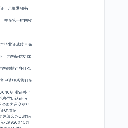
证，录取通知书，
，并在第一时间收
版本毕业证成绩单保
下，为您提供更优
为您倾情诠释什么
客户请联系我们在
6040毕 业证丢了
可 以办学历认证吗
您是否因为递交材料
证Q\微信
有文凭怎么办Q\微信
729926040办