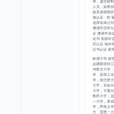
单，递交材料
人员，如果你
故意虚假报价
做认证，欺 
选择实体公司
澳洲学历学位
证 澳洲毕业
证书 美国毕
历认证 海外
证书认证 留
欧洲大学 使
达姆斯塔特工
鸿鲁尔大学，
学，亚琛工业
学，纽伦堡大
大学，安哈尔
大学，卡塞尔
鲁昂大学，克
一大学，第戎
学，昂热大学
大，雷恩一大