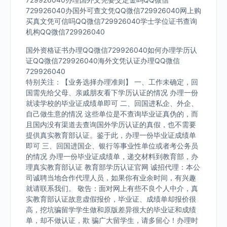
729926040办国外可查文凭QQ微信729926040网上购
买真文凭可信吗QQ微信729926040学士学位证书查询
机构QQ微信729926040
国外资格证书办理QQ微信729926040如何办理学历认
证QQ微信729926040海外文凭认证办理QQ微信
729926040
特别关注：【业务选择办理准则】 一、工作未确定，回
国需先给父母、亲戚朋友看下学历认证的情况 办理一份
就读学校的毕业证成绩单即可 二、回国进私企、外企、
自己做生意的情况 这些单位是不查询毕业证真伪的，而
且国内没有渠道去查询国外学历认证的真假，也不需要
提供真实教育部认证。鉴于此，办理一份毕业证成绩单
即可 三、回国进国企、银行等事业性单位或者考公务员
的情况 办理一份毕业证成绩单，递交材料到教育部，办
理真实教育部认证 教育部学历认证官网 诚招代理：本公
司诚聘当地合作代理人员，如果你有业余时间，有兴趣
就请联系我们。 敬告：面对网上有些不良个人中介，真
实教育部认证故意虚假报价，毕业证、成绩单却报价很
高，挖坑骗留学学生做和原版差异很大的毕业证和成绩
单，却不做认证，欺 骗广大留学生，请多留心！办理时