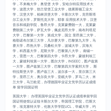
学，不来梅大学，奥登堡 大学，安哈尔特应用技术大
学，波恩大学，勃兰登堡工业大学，德累斯顿工业大
学，汉堡大学，柏林洪堡大学，卡塞尔大学，克劳斯塔
尔工业大学，罗斯托克大学，耶拿 应用技术大学，汉堡
音乐和戏剧学院，鲁昂大学，克莱蒙费朗一大，克莱蒙
费朗第二大学，萨瓦大学，佩皮尼昂大学，南布列塔尼
大学，巴黎第一大学，第戎大学，国立 里昂第二大学，
格勒诺布尔第三大学，凡尔赛大学，巴黎第九大学，马
赛大学，昂热大学，贝桑松大学，波城大学，滨海大
学，科西嘉大学，尼斯大学，巴黎第八大学， 南锡一
大，雷恩一大，巴黎第四大学，卡昂大学，蒙彼利埃三
大，蒙彼利埃第一大学，图尔大学，INSEEC，图卢兹第
一大学，图卢兹第三大学，巴黎第四大学索邦大学， 斯
特拉斯堡大学，图卢兹三大，波尔多一大，里尔第三大
学，里昂三大，奥尔良大学，亚眠大学，罗马二大，米
兰大学，马兰欧尼，办理德国毕业证文凭学历认证成绩
单 留学回国证明
英国大学： 办理英国毕业证文凭学历认证成绩单留学回
国证明使馆认证纽卡斯尔大学，帝国理工学院，巴斯大
学，埃克塞特大学，伦敦大学学院UCL，华威大学，约