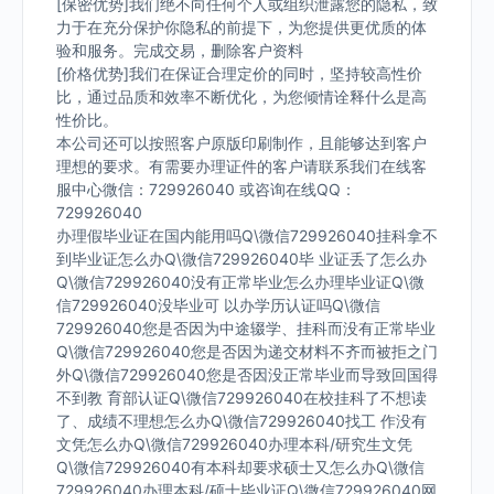
[保密优势]我们绝不向任何个人或组织泄露您的隐私，致
力于在充分保护你隐私的前提下，为您提供更优质的体
验和服务。完成交易，删除客户资料
[价格优势]我们在保证合理定价的同时，坚持较高性价
比，通过品质和效率不断优化，为您倾情诠释什么是高
性价比。
本公司还可以按照客户原版印刷制作，且能够达到客户
理想的要求。有需要办理证件的客户请联系我们在线客
服中心微信：729926040 或咨询在线QQ：
729926040
办理假毕业证在国内能用吗Q\微信729926040挂科拿不
到毕业证怎么办Q\微信729926040毕 业证丢了怎么办
Q\微信729926040没有正常毕业怎么办理毕业证Q\微
信729926040没毕业可 以办学历认证吗Q\微信
729926040您是否因为中途辍学、挂科而没有正常毕业
Q\微信729926040您是否因为递交材料不齐而被拒之门
外Q\微信729926040您是否因没正常毕业而导致回国得
不到教 育部认证Q\微信729926040在校挂科了不想读
了、成绩不理想怎么办Q\微信729926040找工 作没有
文凭怎么办Q\微信729926040办理本科/研究生文凭
Q\微信729926040有本科却要求硕士又怎么办Q\微信
729926040办理本科/硕士毕业证Q\微信729926040网