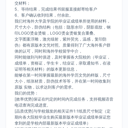
交材料；
5、等待结果，完成结果书留服直接邮寄给客户
6、客户确认收到结果，付余款。
我们对海外大学及学院的毕业证成绩单所使用的材料，
尺寸大小，防伪结构（包括：隐形水印，阴影底纹，钢
印LOGO烫金烫银，LOGO烫金烫银复合重叠。
文字图案浮雕，激光镭射，紫外荧光，温感，复印防
伪）都有原版本文凭对照。质量得到了广大海外客户群
体的认可，同时和海外学校留学中介，
同时能做到与时俱进，及时掌握各大院校的（毕业证，
成绩单，资格证，学生卡，结业证，录取通知书，在读
证明等相关材料）的版本更新信息，
能够在第一时间掌握最新的海外学历文凭的样版，尺寸
大小，纸张材质，防伪技术等等，并在第一时间收集到
原版 实物，以求达到客户的需求。
我们的优势：
[效率优势]保证在约定的时间内完成任务，支持视频语音
电话查询完成进度。
[品质优势]与学校颁发的相关证件1:1纸质尺寸制定（定
期向各大院校毕业生购买最新版本毕业证成绩单保证您
拿到的是学校内部最新版本毕业证成绩单）