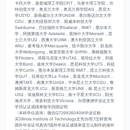
卡托大学，基督城理工学院CPIT，马努卡理工学院，坎
特伯雷大学，奥克兰大学，奥克兰商学院AIS，悉尼大
学USYD，新南威尔士大学UNSW，查尔斯达尔文大学
CDU，澳大利亚联邦大学，斯威本科技大学
Swinburne，巴拉瑞特大学ballarat，RMIT，墨尔本大
学，阿德莱德大学 Adelaide，莫纳什大学Monash，昆
士兰大学UQ，西澳大学UWA，澳大利亚国立大学
ANU，麦考瑞大学Macquarie，纽卡斯尔大学，卧龙岗
大学Wollongong，格里菲斯大学 Griffith，弗林德斯大
学Flinders，塔斯马尼亚大学UTAS，堪培拉大学，邦德
大学Bond，迪肯大学Deakin，悉尼科技大学UTS，科廷
大学Curtin，墨尔本皇家理工学院 RMIT，昆士兰科技大
学QUT，拉筹伯大学La Trobe，莫道克大学Murdoch，
澳洲TAFE，南澳大学UniSA，中央昆士兰大学CQU，詹
姆斯库克大学JCU，新英格兰大学UNE，南 昆士兰大学
USQ，埃迪斯科文大学ECU，南十字星大学SCU，阳光
海岸大学，维多利亚大学Victoria，办理澳洲毕业证文凭
学历认证成绩单留学回国证明
〈本科学位咨询〉微信Q729926040iit毕业证购
买|Illinois Institute of Technology文凭办理,?怎样查询
国外毕业证书真伪?国外毕业证成绩单是怎么制作的海外