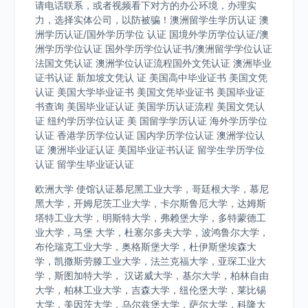
请电话联系，或者视频看下对方的办公环境，办理实
力，选择实体公司，以防被骗！澳洲留学生学历认证 澳
洲学历认证/国外学历学位 认证 国境外学历学位认证/澳
洲学历学位认证 国外学历学位认证书/澳洲留学学位认证
法国文凭认证 澳洲学位认证流程国外文凭认证 澳洲毕业
证书认证 新加坡文凭认 证 美国高中毕业证书 美国文凭
认证 美国大学毕业证书 美国文凭毕业证书 美国毕业证
书查询 美国毕业证认证 美国学历认证流程 美国文凭认
证 纽约学历学位认证 美 国留学学历认证 海外学历学位
认证 香港学历学位认证 国内学历学位认证 澳洲学位认
证 澳洲毕业证认证 美国毕业证书认证 留学生学历学位
认证 留学生毕业证认证
欧洲大学 使馆认证慕尼黑工业大学，哥廷根大学，慕尼
黑大学，开姆尼茨工业大学，卡尔斯鲁厄大学，达姆斯
塔特工业大学，明斯特大学，弗赖堡大学，多特蒙德工
业大学，马堡 大学，杜塞尔多夫大学，波鸿鲁尔大学，
布伦瑞克工业大学，奥格斯堡大学，杜伊斯堡埃森大
学，凯撒斯劳滕工业大学，法兰克福大学，亚琛工业大
学，斯图加特大学， 汉诺威大学，基尔大学，柏林自由
大学，柏林工业大学，吉森大学，纽伦堡大学，莱比锡
大学，美因茨大学，乌尔兹堡大学，萨尔大学，科隆大