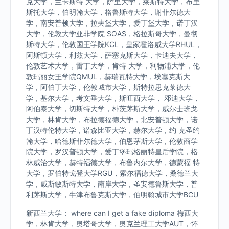
克大学，兰卡斯特 大学，萨里大学，莱斯特大学，布里
斯托大学，伯明翰大学，格鲁斯特大学，谢菲尔德大
学，南安普顿大学，拉夫堡大学，爱丁堡大学，诺丁汉
大学，伦敦大学亚非学院 SOAS，格拉斯哥大学，曼彻
斯特大学，伦敦国王学院KCL，皇家霍洛威大学RHUL，
阿斯顿大学，利兹大学，萨塞克斯大学，卡迪夫大学，
伦敦艺术大学，雷丁大学，肯特 大学，利物浦大学，伦
敦玛丽女王学院QMUL，赫瑞瓦特大学，埃塞克斯大
学，阿伯丁大学，伦敦城市大学，斯特拉思克莱德大
学，基尔大学，考文垂大学，斯旺西大学， 邓迪大学，
阿伯泰大学，切斯特大学，朴茨茅斯大学，威尔士班戈
大学，林肯大学，布拉德福德大学，北安普顿大学，诺
丁汉特伦特大学，诺森比亚大学，赫尔大学，约 克圣约
翰大学，哈德斯菲尔德大学，伯恩茅斯大学，伦敦商学
院大学，罗汉普顿大学，爱丁堡玛格丽特皇后学院，格
林威治大学，赫特福德大学，布鲁内尔大学，德蒙福 特
大学，罗伯特戈登大学RGU，索尔福德大学，桑德兰大
学，威斯敏斯特大学，南岸大学，圣安德鲁斯大学，普
利茅斯大学，牛津布鲁克斯大学，伯明翰城市大学BCU
新西兰大学： where can I get a fake diploma 梅西大
学，林肯大学，奥塔哥大学，奥克兰理工大学AUT，怀