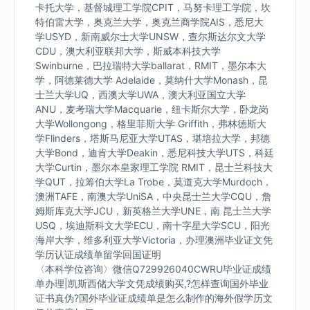
卡托大学，基督城理工学院CPIT，马努卡理工学院，坎
特伯雷大学，奥克兰大学，奥克兰商学院AIS，悉尼大
学USYD，新南威尔士大学UNSW，查尔斯达尔文大学
CDU，澳大利亚联邦大学，斯威本科技大学
Swinburne，巴拉瑞特大学ballarat，RMIT，墨尔本大
学，阿德莱德大学 Adelaide，莫纳什大学Monash，昆
士兰大学UQ，西澳大学UWA，澳大利亚国立大学
ANU，麦考瑞大学Macquarie，纽卡斯尔大学，卧龙岗
大学Wollongong，格里菲斯大学 Griffith，弗林德斯大
学Flinders，塔斯马尼亚大学UTAS，堪培拉大学，邦德
大学Bond，迪肯大学Deakin，悉尼科技大学UTS，科廷
大学Curtin，墨尔本皇家理工学院 RMIT，昆士兰科技大
学QUT，拉筹伯大学La Trobe，莫道克大学Murdoch，
澳洲TAFE，南澳大学UniSA，中央昆士兰大学CQU，詹
姆斯库克大学JCU，新英格兰大学UNE，南 昆士兰大学
USQ，埃迪斯科文大学ECU，南十字星大学SCU，阳光
海岸大学，维多利亚大学Victoria，办理澳洲毕业证文凭
学历认证成绩单留学回国证明
〈本科学位咨询〉微信Q729926040CWRU毕业证成绩
单办理|凯斯西储大学文凭成绩购买,?怎样查询国外毕业
证书真伪?国外毕业证成绩单是怎么制作的海外假学历文