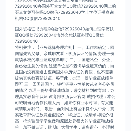
729926040办国外可查文凭QQ微信729926040网上购
买真文凭可信吗QQ微信729926040学士学位证书查询
机构QQ微信729926040
国外资格证书办理QQ微信729926040如何办理学历认
证QQ微信729926040海外文凭认证办理QQ微信
729926040
特别关注：【业务选择办理准则】 一、工作未确定，回
国需先给父母、亲戚朋友看下学历认证的情况 办理一份
就读学校的毕业证成绩单即可 二、回国进私企、外企、
自己做生意的情况 这些单位是不查询毕业证真伪的，而
且国内没有渠道去查询国外学历认证的真假，也不需要
提供真实教育部认证。鉴于此，办理一份毕业证成绩单
即可 三、回国进国企、银行等事业性单位或者考公务员
的情况 办理一份毕业证成绩单，递交材料到教育部，办
理真实教育部认证 教育部学历认证官网 诚招代理：本公
司诚聘当地合作代理人员，如果你有业余时间，有兴趣
就请联系我们。 敬告：面对网上有些不良个人中介，真
实教育部认证故意虚假报价，毕业证、成绩单却报价很
高，挖坑骗留学学生做和原版差异很大的毕业证和成绩
单，却不做认证，欺 骗广大留学生，请多留心！办理时