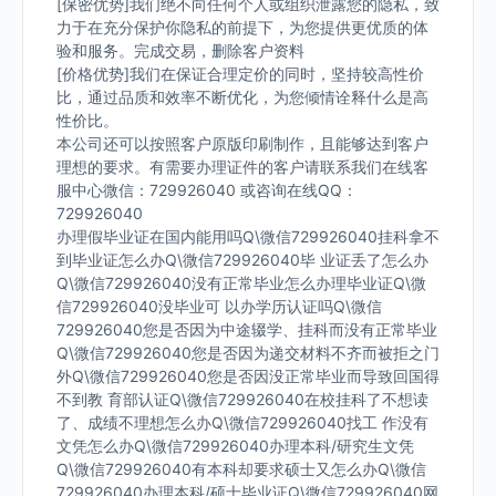
[保密优势]我们绝不向任何个人或组织泄露您的隐私，致
力于在充分保护你隐私的前提下，为您提供更优质的体
验和服务。完成交易，删除客户资料
[价格优势]我们在保证合理定价的同时，坚持较高性价
比，通过品质和效率不断优化，为您倾情诠释什么是高
性价比。
本公司还可以按照客户原版印刷制作，且能够达到客户
理想的要求。有需要办理证件的客户请联系我们在线客
服中心微信：729926040 或咨询在线QQ：
729926040
办理假毕业证在国内能用吗Q\微信729926040挂科拿不
到毕业证怎么办Q\微信729926040毕 业证丢了怎么办
Q\微信729926040没有正常毕业怎么办理毕业证Q\微
信729926040没毕业可 以办学历认证吗Q\微信
729926040您是否因为中途辍学、挂科而没有正常毕业
Q\微信729926040您是否因为递交材料不齐而被拒之门
外Q\微信729926040您是否因没正常毕业而导致回国得
不到教 育部认证Q\微信729926040在校挂科了不想读
了、成绩不理想怎么办Q\微信729926040找工 作没有
文凭怎么办Q\微信729926040办理本科/研究生文凭
Q\微信729926040有本科却要求硕士又怎么办Q\微信
729926040办理本科/硕士毕业证Q\微信729926040网