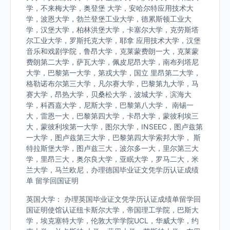
学，不来梅大学，奥登堡 大学，安哈尔特应用技术大
学，波恩大学，勃兰登堡工业大学，德累斯顿工业大
学，汉堡大学，柏林洪堡大学，卡塞尔大学，克劳斯塔
尔工业大学，罗斯托克大学，耶拿 应用技术大学，汉堡
音乐和戏剧学院，鲁昂大学，克莱蒙费朗一大，克莱蒙
费朗第二大学，萨瓦大学，佩皮尼昂大学，南布列塔尼
大学，巴黎第一大学，第戎大学，国立 里昂第二大学，
格勒诺布尔第三大学，凡尔赛大学，巴黎第九大学，马
赛大学，昂热大学，贝桑松大学，波城大学，滨海大
学，科西嘉大学，尼斯大学，巴黎第八大学， 南锡一
大，雷恩一大，巴黎第四大学，卡昂大学，蒙彼利埃三
大，蒙彼利埃第一大学，图尔大学，INSEEC，图卢兹第
一大学，图卢兹第三大学，巴黎第四大学索邦大学， 斯
特拉斯堡大学，图卢兹三大，波尔多一大，里尔第三大
学，里昂三大，奥尔良大学，亚眠大学，罗马二大，米
兰大学，马兰欧尼，办理德国毕业证文凭学历认证成绩
单 留学回国证明
英国大学： 办理英国毕业证文凭学历认证成绩单留学回
国证明使馆认证纽卡斯尔大学，帝国理工学院，巴斯大
学，埃克塞特大学，伦敦大学学院UCL，华威大学，约