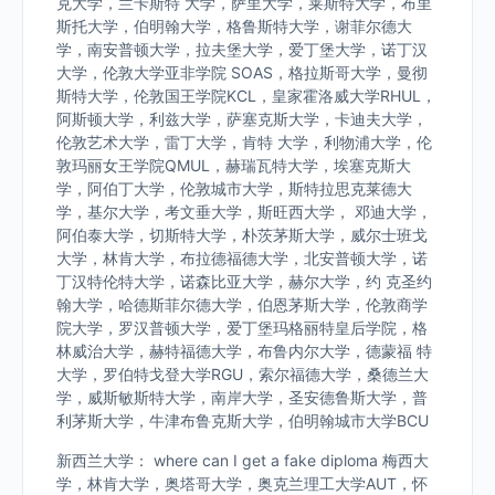
克大学，兰卡斯特 大学，萨里大学，莱斯特大学，布里
斯托大学，伯明翰大学，格鲁斯特大学，谢菲尔德大
学，南安普顿大学，拉夫堡大学，爱丁堡大学，诺丁汉
大学，伦敦大学亚非学院 SOAS，格拉斯哥大学，曼彻
斯特大学，伦敦国王学院KCL，皇家霍洛威大学RHUL，
阿斯顿大学，利兹大学，萨塞克斯大学，卡迪夫大学，
伦敦艺术大学，雷丁大学，肯特 大学，利物浦大学，伦
敦玛丽女王学院QMUL，赫瑞瓦特大学，埃塞克斯大
学，阿伯丁大学，伦敦城市大学，斯特拉思克莱德大
学，基尔大学，考文垂大学，斯旺西大学， 邓迪大学，
阿伯泰大学，切斯特大学，朴茨茅斯大学，威尔士班戈
大学，林肯大学，布拉德福德大学，北安普顿大学，诺
丁汉特伦特大学，诺森比亚大学，赫尔大学，约 克圣约
翰大学，哈德斯菲尔德大学，伯恩茅斯大学，伦敦商学
院大学，罗汉普顿大学，爱丁堡玛格丽特皇后学院，格
林威治大学，赫特福德大学，布鲁内尔大学，德蒙福 特
大学，罗伯特戈登大学RGU，索尔福德大学，桑德兰大
学，威斯敏斯特大学，南岸大学，圣安德鲁斯大学，普
利茅斯大学，牛津布鲁克斯大学，伯明翰城市大学BCU
新西兰大学： where can I get a fake diploma 梅西大
学，林肯大学，奥塔哥大学，奥克兰理工大学AUT，怀