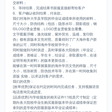
交材料；
5、等待结果，完成结果书留服直接邮寄给客户
6、客户确认收到结果，付余款。
我们对海外大学及学院的毕业证成绩单所使用的材料，
尺寸大小，防伪结构（包括：隐形水印，阴影底纹，钢
印LOGO烫金烫银，LOGO烫金烫银复合重叠。
文字图案浮雕，激光镭射，紫外荧光，温感，复印防
伪）都有原版本文凭对照。质量得到了广大海外客户群
体的认可，同时和海外学校留学中介，
同时能做到与时俱进，及时掌握各大院校的（毕业证，
成绩单，资格证，学生卡，结业证，录取通知书，在读
证明等相关材料）的版本更新信息，
能够在第一时间掌握最新的海外学历文凭的样版，尺寸
大小，纸张材质，防伪技术等等，并在第一时间收集到
原版 实物，以求达到客户的需求。
我们的优势：
[效率优势]保证在约定的时间内完成任务，支持视频语音
电话查询完成进度。
[品质优势]与学校颁发的相关证件1:1纸质尺寸制定（定
期向各大院校毕业生购买最新版本毕业证成绩单保证您
拿到的是学校内部最新版本毕业证成绩单）