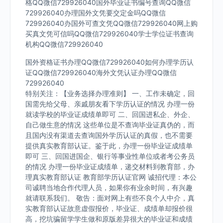
格QQ微信729926040国外毕业证书编号查询QQ微信
729926040办理国外文凭要交定金吗QQ微信
729926040办国外可查文凭QQ微信729926040网上购
买真文凭可信吗QQ微信729926040学士学位证书查询
机构QQ微信729926040
国外资格证书办理QQ微信729926040如何办理学历认
证QQ微信729926040海外文凭认证办理QQ微信
729926040
特别关注：【业务选择办理准则】 一、工作未确定，回
国需先给父母、亲戚朋友看下学历认证的情况 办理一份
就读学校的毕业证成绩单即可 二、回国进私企、外企、
自己做生意的情况 这些单位是不查询毕业证真伪的，而
且国内没有渠道去查询国外学历认证的真假，也不需要
提供真实教育部认证。鉴于此，办理一份毕业证成绩单
即可 三、回国进国企、银行等事业性单位或者考公务员
的情况 办理一份毕业证成绩单，递交材料到教育部，办
理真实教育部认证 教育部学历认证官网 诚招代理：本公
司诚聘当地合作代理人员，如果你有业余时间，有兴趣
就请联系我们。 敬告：面对网上有些不良个人中介，真
实教育部认证故意虚假报价，毕业证、成绩单却报价很
高，挖坑骗留学学生做和原版差异很大的毕业证和成绩