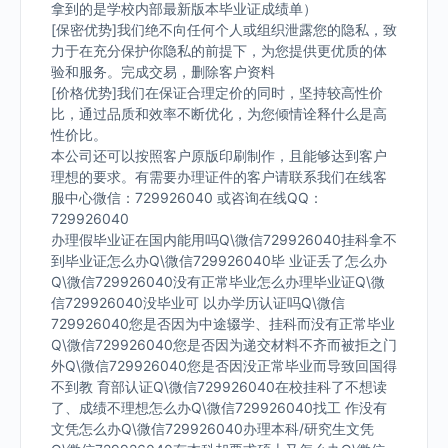
拿到的是学校内部最新版本毕业证成绩单）
[保密优势]我们绝不向任何个人或组织泄露您的隐私，致
力于在充分保护你隐私的前提下，为您提供更优质的体
验和服务。完成交易，删除客户资料
[价格优势]我们在保证合理定价的同时，坚持较高性价
比，通过品质和效率不断优化，为您倾情诠释什么是高
性价比。
本公司还可以按照客户原版印刷制作，且能够达到客户
理想的要求。有需要办理证件的客户请联系我们在线客
服中心微信：729926040 或咨询在线QQ：
729926040
办理假毕业证在国内能用吗Q\微信729926040挂科拿不
到毕业证怎么办Q\微信729926040毕 业证丢了怎么办
Q\微信729926040没有正常毕业怎么办理毕业证Q\微
信729926040没毕业可 以办学历认证吗Q\微信
729926040您是否因为中途辍学、挂科而没有正常毕业
Q\微信729926040您是否因为递交材料不齐而被拒之门
外Q\微信729926040您是否因没正常毕业而导致回国得
不到教 育部认证Q\微信729926040在校挂科了不想读
了、成绩不理想怎么办Q\微信729926040找工 作没有
文凭怎么办Q\微信729926040办理本科/研究生文凭