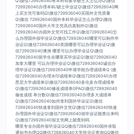
Q\微信729926040有本科却要求硕士又怎么办Q\微信
729926040办理本科/硕士毕业证Q\微信729926040网
上买文凭可靠吗Q\微信729926040买国外文凭质量
Q\微信 729926040国外本科毕业证怎么办理Q\微信
729926040国外大学文凭高仿真制作Q\微信
729926040办国外文凭可找工作Q\微信729926040怎
么办理国外假毕业证Q\微信729926040哪里可以制作毕
业证Q\微信729926040美国哪里可以办理毕业证Q\微
信729926040澳洲 哪里可以办理毕业证Q\微信
729926040留学生在哪里买毕业证Q\微信729926040
加拿大哪里 可以办理毕业证Q\微信729926040诚信办
理毕业证Q\微信729926040申请学校办理成绩单Q \微
信729926040办理水印成绩单Q\微信729926040办理
悉尼大学成绩单Q\微信729926040多伦多办理成绩单
Q\微信729926040修改成绩单GPAQ\微信729926040
修改成绩 单分数Q\微信729926040办理多大成绩单
Q\微信729926040如何拿到国外毕业证Q\微信
729926040快速拿到国外文凭Q\微信729926040快速
办理国外毕业证Q\微信729926040假毕业证能查出来吗
Q\微信729926040假文凭网上能查到吗
哪里专业办国外假毕业证QQ微信729926040国外录取
通知书办理QQ微信729926040大学毕业证查询QQ微信