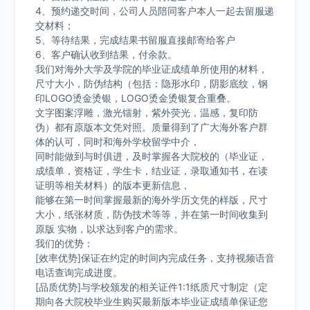
4、预约递交时间，公司人员陪同客户本人一起去留服递
交材料；
5、等待结果，完成结果书留服直接邮寄给客户
6、客户确认收到结果，付余款。
我们对海外大学及学院的毕业证成绩单所使用的材料，
尺寸大小，防伪结构（包括：隐形水印，阴影底纹，钢
印LOGO烫金烫银，LOGO烫金烫银复合重叠。
文字图案浮雕，激光镭射，紫外荧光，温感，复印防
伪）都有原版本文凭对照。质量得到了广大海外客户群
体的认可，同时和海外学校留学中介，
同时能做到与时俱进，及时掌握各大院校的（毕业证，
成绩单，资格证，学生卡，结业证，录取通知书，在读
证明等相关材料）的版本更新信息，
能够在第一时间掌握最新的海外学历文凭的样版，尺寸
大小，纸张材质，防伪技术等等，并在第一时间收集到
原版 实物，以求达到客户的需求。
我们的优势：
[效率优势]保证在约定的时间内完成任务，支持视频语音
电话查询完成进度。
[品质优势]与学校颁发的相关证件1:1纸质尺寸制定（定
期向各大院校毕业生购买最新版本毕业证成绩单保证您