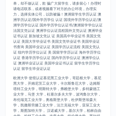
单，却不做认证，欺 骗广大留学生，请多留心！办理时
请电话联系，或者视频看下对方的办公环境，办理实
力，选择实体公司，以防被骗！澳洲留学生学历认证 澳
洲学历认证/国外学历学位 认证 国境外学历学位认证/澳
洲学历学位认证 国外学历学位认证书/澳洲留学学位认证
法国文凭认证 澳洲学位认证流程国外文凭认证 澳洲毕业
证书认证 新加坡文凭认 证 美国高中毕业证书 美国文凭
认证 美国大学毕业证书 美国文凭毕业证书 美国毕业证
书查询 美国毕业证认证 美国学历认证流程 美国文凭认
证 纽约学历学位认证 美 国留学学历认证 海外学历学位
认证 香港学历学位认证 国内学历学位认证 澳洲学位认
证 澳洲毕业证认证 美国毕业证书认证 留学生学历学位
认证 留学生毕业证认证
欧洲大学 使馆认证慕尼黑工业大学，哥廷根大学，慕尼
黑大学，开姆尼茨工业大学，卡尔斯鲁厄大学，达姆斯
塔特工业大学，明斯特大学，弗赖堡大学，多特蒙德工
业大学，马堡 大学，杜塞尔多夫大学，波鸿鲁尔大学，
布伦瑞克工业大学，奥格斯堡大学，杜伊斯堡埃森大
学，凯撒斯劳滕工业大学，法兰克福大学，亚琛工业大
学，斯图加特大学， 汉诺威大学，基尔大学，柏林自由
大学，柏林工业大学，吉森大学，纽伦堡大学，莱比锡