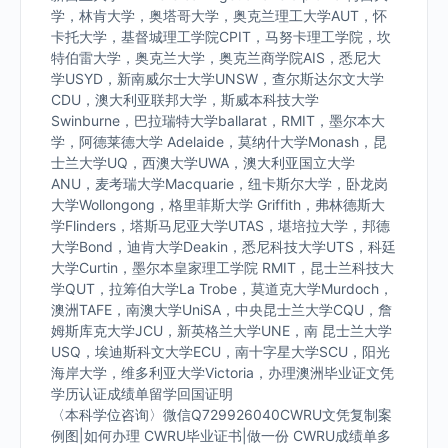
学，林肯大学，奥塔哥大学，奥克兰理工大学AUT，怀
卡托大学，基督城理工学院CPIT，马努卡理工学院，坎
特伯雷大学，奥克兰大学，奥克兰商学院AIS，悉尼大
学USYD，新南威尔士大学UNSW，查尔斯达尔文大学
CDU，澳大利亚联邦大学，斯威本科技大学
Swinburne，巴拉瑞特大学ballarat，RMIT，墨尔本大
学，阿德莱德大学 Adelaide，莫纳什大学Monash，昆
士兰大学UQ，西澳大学UWA，澳大利亚国立大学
ANU，麦考瑞大学Macquarie，纽卡斯尔大学，卧龙岗
大学Wollongong，格里菲斯大学 Griffith，弗林德斯大
学Flinders，塔斯马尼亚大学UTAS，堪培拉大学，邦德
大学Bond，迪肯大学Deakin，悉尼科技大学UTS，科廷
大学Curtin，墨尔本皇家理工学院 RMIT，昆士兰科技大
学QUT，拉筹伯大学La Trobe，莫道克大学Murdoch，
澳洲TAFE，南澳大学UniSA，中央昆士兰大学CQU，詹
姆斯库克大学JCU，新英格兰大学UNE，南 昆士兰大学
USQ，埃迪斯科文大学ECU，南十字星大学SCU，阳光
海岸大学，维多利亚大学Victoria，办理澳洲毕业证文凭
学历认证成绩单留学回国证明
〈本科学位咨询〉微信Q729926040CWRU文凭复制案
例图|如何办理 CWRU毕业证书|做一份 CWRU成绩单多