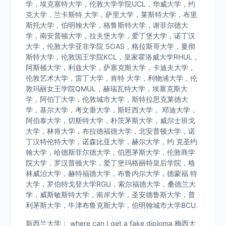
学，埃克塞特大学，伦敦大学学院UCL，华威大学，约
克大学，兰卡斯特 大学，萨里大学，莱斯特大学，布里
斯托大学，伯明翰大学，格鲁斯特大学，谢菲尔德大
学，南安普顿大学，拉夫堡大学，爱丁堡大学，诺丁汉
大学，伦敦大学亚非学院 SOAS，格拉斯哥大学，曼彻
斯特大学，伦敦国王学院KCL，皇家霍洛威大学RHUL，
阿斯顿大学，利兹大学，萨塞克斯大学，卡迪夫大学，
伦敦艺术大学，雷丁大学，肯特 大学，利物浦大学，伦
敦玛丽女王学院QMUL，赫瑞瓦特大学，埃塞克斯大
学，阿伯丁大学，伦敦城市大学，斯特拉思克莱德大
学，基尔大学，考文垂大学，斯旺西大学， 邓迪大学，
阿伯泰大学，切斯特大学，朴茨茅斯大学，威尔士班戈
大学，林肯大学，布拉德福德大学，北安普顿大学，诺
丁汉特伦特大学，诺森比亚大学，赫尔大学，约 克圣约
翰大学，哈德斯菲尔德大学，伯恩茅斯大学，伦敦商学
院大学，罗汉普顿大学，爱丁堡玛格丽特皇后学院，格
林威治大学，赫特福德大学，布鲁内尔大学，德蒙福 特
大学，罗伯特戈登大学RGU，索尔福德大学，桑德兰大
学，威斯敏斯特大学，南岸大学，圣安德鲁斯大学，普
利茅斯大学，牛津布鲁克斯大学，伯明翰城市大学BCU
新西兰大学： where can I get a fake diploma 梅西大