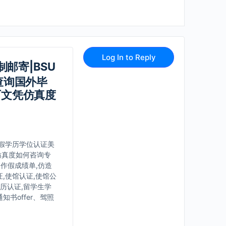
Log In to Reply
制邮寄|BSU
查询国外毕
历文凭仿真度
学假学历学位认证美
仿真度如何咨询专
制作假成绩单,仿造
,使馆认证,使馆公
学历认证,留学生学
书offer、驾照