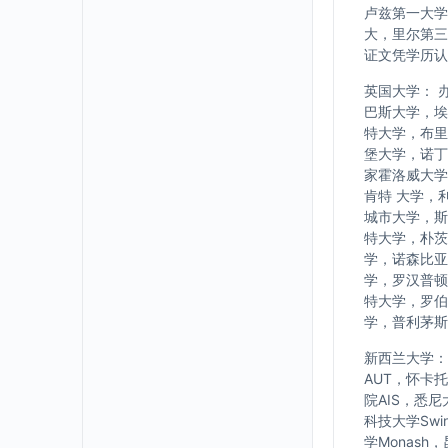
卢兹第一大学
大，里尔第三
证文凭学历认
英国大学： 
巴斯大学，埃
特大学，布里
堡大学，诺丁
家霍洛威大学
肯特 大学，
城市大学，斯
特大学，朴茨
学，诺森比亚
学，罗汉普顿
特大学，罗伯
学，普利茅斯
新西兰大学： w
AUT，怀卡
院AIS，悉
科技大学Swi
学Monash