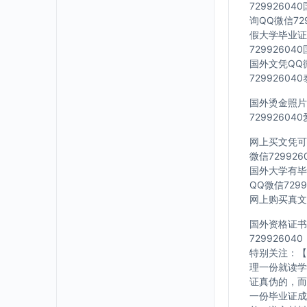
7299260
询QQ微信72
假大学毕业证Q
7299260
国外文凭QQ微
7299260
国外烫金照片Q
7299260
网上买文凭可靠
微信72992
国外大学有毕业
QQ微信729
网上购买真文凭
国外资格证书办
729926040
特别关注：【
理一份就读学
证真伪的，而
一份毕业证成