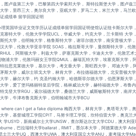
，图卢兹第三大学，巴黎第四大学索邦大学， 斯特拉斯堡大学，图卢兹
大学，里昂三大，奥尔良大学，亚眠大学，罗马二大，米兰大学，马兰欧
证成绩单 留学回国证明
办理英国毕业证文凭学历认证成绩单留学回国证明使馆认证纽卡斯尔大学
克塞特大学，伦敦大学学院UCL，华威大学，约克大学，兰卡斯特 大学
斯托大学，伯明翰大学，格鲁斯特大学，谢菲尔德大学，南安普顿大学，
汉大学，伦敦大学亚非学院 SOAS，格拉斯哥大学，曼彻斯特大学，伦敦
RHUL，阿斯顿大学，利兹大学，萨塞克斯大学，卡迪夫大学，伦敦艺术
利物浦大学，伦敦玛丽女王学院QMUL，赫瑞瓦特大学，埃塞克斯大学，
特拉思克莱德大学，基尔大学，考文垂大学，斯旺西大学， 邓迪大学，
茅斯大学，威尔士班戈大学，林肯大学，布拉德福德大学，北安普顿大学
大学，赫尔大学，约 克圣约翰大学，哈德斯菲尔德大学，伯恩茅斯大学
大学，爱丁堡玛格丽特皇后学院，格林威治大学，赫特福德大学，布鲁内
特戈登大学RGU，索尔福德大学，桑德兰大学，威斯敏斯特大学，南岸
大学，牛津布鲁克斯大学，伯明翰城市大学BCU
here can I get a fake diploma 梅西大学，林肯大学，奥塔哥大
托大学，基督城理工学院CPIT，马努卡理工学院，坎特伯雷大学，奥克兰
尼大 学USYD，新南威尔士大学UNSW，查尔斯达尔文大学CDU，澳大利
nburne，巴拉瑞特大学ballarat，RMIT，墨尔本大学，阿德莱德大学 Ade
，昆士兰大学UQ，西澳大学UWA，澳大利亚国立大学ANU，麦考瑞大学Macq