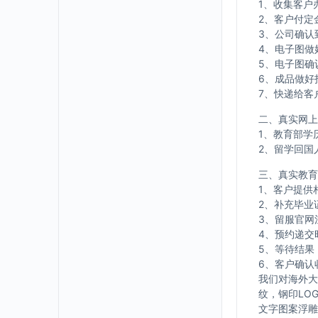
1、收集客户
2、客户付定
3、公司确认
4、电子图做
5、电子图确
6、成品做好
7、快递给客
二、真实网上
1、教育部学
2、留学回国
三、真实教育
1、客户提供
2、补充毕业
3、留服官网
4、预约递交
5、等待结果
6、客户确认
我们对海外大
纹，钢印LO
文字图案浮雕