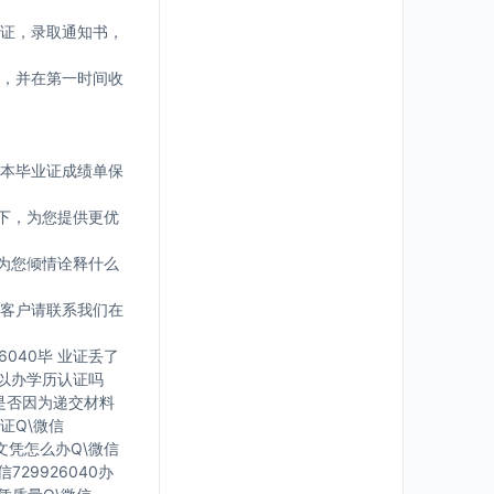
证，录取通知书，
，并在第一时间收
版本毕业证成绩单保
下，为您提供更优
为您倾情诠释什么
客户请联系我们在
6040毕 业证丢了
可 以办学历认证吗
您是否因为递交材料
证Q\微信
有文凭怎么办Q\微信
729926040办