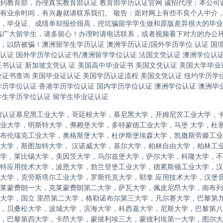
到教育部，办理真实教育部认证 教育部学历认证官网 诚招代理：本公司
有业余时间，有兴趣就请联系我们。 敬告：面对网上有些不良个人中介
，毕业证、成绩单却报价很高，挖坑骗留学学生做和原版差异很大的毕业
骗广大留学生，请多留心！办理时请电话联系，或者视频看下对方的办公
，以防被骗！澳洲留学生学历认证 澳洲学历认证/国外学历学位 认证 国
认证 国外学历学位认证书/澳洲留学学位认证 法国文凭认证 澳洲学位认
证书认证 新加坡文凭认 证 美国高中毕业证书 美国文凭认证 美国大学毕业
业证书查询 美国毕业证认证 美国学历认证流程 美国文凭认证 纽约学历学位
学历学位认证 香港学历学位认证 国内学历学位认证 澳洲学位认证 澳洲毕
学生学历学位认证 留学生毕业证认证
馆认证慕尼黑工业大学，哥廷根大学，慕尼黑大学，开姆尼茨工业大学，
业大学，明斯特大学，弗赖堡大学，多特蒙德工业大学，马堡 大学，杜
布伦瑞克工业大学，奥格斯堡大学，杜伊斯堡埃森大学，凯撒斯劳滕工业
大学，斯图加特大学， 汉诺威大学，基尔大学，柏林自由大学，柏林工
学，莱比锡大学，美因茨大学，乌尔兹堡大学，萨尔大学，科隆大学，不
特应用技术大学，波恩大学，勃兰登堡工业大学，德累斯顿工业大学，汉
大学，克劳斯塔尔工业大学，罗斯托克大学，耶拿 应用技术大学，汉堡
莱蒙费朗一大，克莱蒙费朗第二大学，萨瓦大学，佩皮尼昂大学，南布列
大学，国立 里昂第二大学，格勒诺布尔第三大学，凡尔赛大学，巴黎第
，贝桑松大学，波城大学，滨海大学，科西嘉大学，尼斯大学，巴黎第八
，巴黎第四大学，卡昂大学，蒙彼利埃三大，蒙彼利埃第一大学，图尔大学，