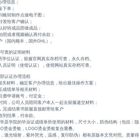
办理信息；
金下单；
到账转制作点做电子图；
好发给客户确认；
认好转成品部做成品；
拍照或者视频确认再付余款；
户（国内顺丰，国外DHL）。
可查的证明材料
历学位认证，留服官网真实存档可查，永久存档。
人员证明（使馆认证），使馆网站真实存档可查。
部认证办理流程
相关材料，确定客户办理信息，给出最佳操作方案；
证成绩单等相关材料；
注册申请账号，付定金；
时间，公司人员陪同客户本人一起去留服递交材料；
，完成结果书留服直接邮寄给客户
收到结果，付余款。
学及学院的毕业证成绩单所使用的材料，尺寸大小，防伪结构（包括：隐
GO烫金烫银，LOGO烫金烫银复合重叠。
，激光镭射，紫外荧光，温感，复印防伪）都有原版本文凭对照。质量得