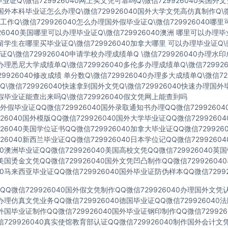
业证Q\微信729926040网上买文凭可靠吗Q\微信729926040买国外
40国外本科毕业证怎么办理Q\微信729926040国外大学文凭高仿真制作Q\微
作Q\微信729926040怎么办理国外假毕业证Q\微信729926040哪
926040美国哪里可以办理毕业证Q\微信729926040澳洲 哪里可以办理
40留学生在哪里买毕业证Q\微信729926040加拿大哪里 可以办理毕业证Q\微
Q\微信729926040申请学校办理成绩单Q \微信729926040办理水
40办理悉尼大学成绩单Q\微信729926040多伦多办理成绩单Q\微信72992
729926040修改成绩 单分数Q\微信729926040办理多大成绩单Q\微信72
\微信729926040快速拿到国外文凭Q\微信729926040快速办理国外
40假毕业证能查出来吗Q\微信729926040假文凭网上能查到吗
假毕业证QQ微信729926040国外录取通知书办理QQ微信7299260
926040国外模版QQ微信729926040国外大学毕业证QQ微信729926
926040美国学位证书QQ微信729926040加拿大毕业证QQ微信72992
926040新西兰毕业证QQ微信729926040日本学位记QQ微信729926
040澳洲毕业证QQ微信729926040美国高校文凭QQ微信729926040
40美国烫金文凭QQ微信729926040国外文凭凹凸制作QQ微信7299260
040马来西亚毕业证QQ微信729926040国外毕业证防伪样本QQ微信72992
Q微信729926040国外假文凭制作QQ微信729926040办理国外文
40办理仿真文凭业务QQ微信729926040德国毕业证QQ微信72992604
40外国毕业证制作QQ微信729926040国外毕业证钢印制作QQ微信72992
729926040真实使馆教育部认证QQ微信729926040制作国外会计文