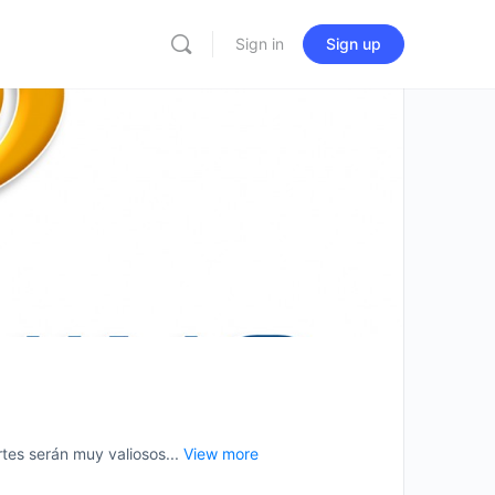
Sign in
Sign up
es serán muy valiosos...
View more