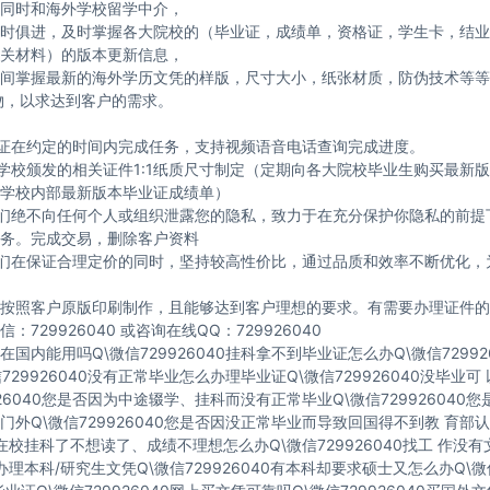
同时和海外学校留学中介，
时俱进，及时掌握各大院校的（毕业证，成绩单，资格证，学生卡，结业
关材料）的版本更新信息，
间掌握最新的海外学历文凭的样版，尺寸大小，纸张材质，防伪技术等等
物，以求达到客户的需求。
保证在约定的时间内完成任务，支持视频语音电话查询完成进度。
与学校颁发的相关证件1:1纸质尺寸制定（定期向各大院校毕业生购买最新
学校内部最新版本毕业证成绩单）
我们绝不向任何个人或组织泄露您的隐私，致力于在充分保护你隐私的前提
务。完成交易，删除客户资料
我们在保证合理定价的同时，坚持较高性价比，通过品质和效率不断优化，
按照客户原版印刷制作，且能够达到客户理想的要求。有需要办理证件的
：729926040 或咨询在线QQ：729926040
国内能用吗Q\微信729926040挂科拿不到毕业证怎么办Q\微信72992
729926040没有正常毕业怎么办理毕业证Q\微信729926040没毕业
926040您是否因为中途辍学、挂科而没有正常毕业Q\微信729926040
门外Q\微信729926040您是否因没正常毕业而导致回国得不到教 育部认
40在校挂科了不想读了、成绩不理想怎么办Q\微信729926040找工 作没
40办理本科/研究生文凭Q\微信729926040有本科却要求硕士又怎么办Q\微信