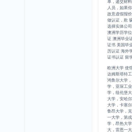
单，递交材料
人员，如果你
故意虚假报价
做认证，欺 
选择实体公司
澳洲学历学位
证 澳洲毕业
证书 美国毕
历认证 海外
证书认证 留
欧洲大学 使
达姆斯塔特工
鸿鲁尔大学，
学，亚琛工业
学，纽伦堡大
大学，安哈尔
大学，卡塞尔
鲁昂大学，克
一大学，第戎
学，昂热大学
大，雷恩一大