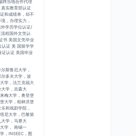
诚聘当地合作代理
，真实教育部认证
证和成绩单，却不
环境，办理实力，
境外学历学位认证/
证流程国外文凭认
证书 美国文凭毕业
认证 美 国留学学
业证认证 美国毕业
卡尔斯鲁厄大学，
塞尔多夫大学，波
大学，法兰克福大
业大学，吉森大
来梅大学，奥登堡
堡大学，柏林洪堡
音乐和戏剧学院，
塔尼大学，巴黎第
九大学，马赛大
大学， 南锡一
INSEEC，图