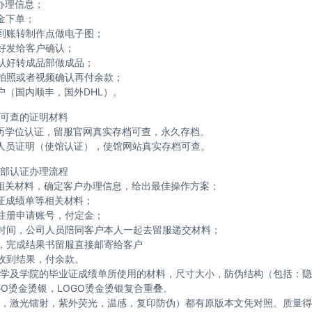
办理信息；
金下单；
到账转制作点做电子图；
好发给客户确认；
认好转成品部做成品；
拍照或者视频确认再付余款；
户（国内顺丰，国外DHL）。
可查的证明材料
历学位认证，留服官网真实存档可查，永久存档。
人员证明（使馆认证），使馆网站真实存档可查。
部认证办理流程
相关材料，确定客户办理信息，给出最佳操作方案；
证成绩单等相关材料；
注册申请账号，付定金；
时间，公司人员陪同客户本人一起去留服递交材料；
，完成结果书留服直接邮寄给客户
收到结果，付余款。
学及学院的毕业证成绩单所使用的材料，尺寸大小，防伪结构（包括：隐
GO烫金烫银，LOGO烫金烫银复合重叠。
，激光镭射，紫外荧光，温感，复印防伪）都有原版本文凭对照。质量得