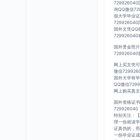
7299260
询QQ微信72
假大学毕业证Q
7299260
国外文凭QQ微
7299260
国外烫金照片Q
7299260
网上买文凭可靠
微信72992
国外大学有毕业
QQ微信729
网上购买真文凭
国外资格证书办
729926040
特别关注：【
理一份就读学
证真伪的，而
一份毕业证成