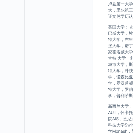
卢兹第一大学
大，里尔第三
证文凭学历认
英国大学： 
巴斯大学，埃
特大学，布里
堡大学，诺丁
家霍洛威大学
肯特 大学，
城市大学，斯
特大学，朴茨
学，诺森比亚
学，罗汉普顿
特大学，罗伯
学，普利茅斯
新西兰大学： w
AUT，怀卡
院AIS，悉
科技大学Swi
学Monash