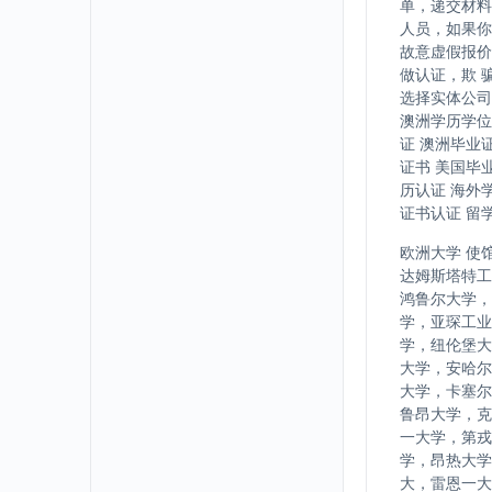
单，递交材料
人员，如果你
故意虚假报价
做认证，欺 
选择实体公司
澳洲学历学位
证 澳洲毕业
证书 美国毕
历认证 海外
证书认证 留
欧洲大学 使
达姆斯塔特工
鸿鲁尔大学，
学，亚琛工业
学，纽伦堡大
大学，安哈尔
大学，卡塞尔
鲁昂大学，克
一大学，第戎
学，昂热大学
大，雷恩一大