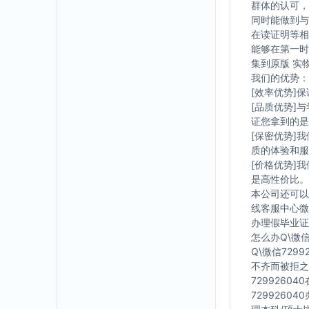
群体的认可，
同时能做到与
在读证明等相
能够在第一时
集到原版 实
我们的优势：
[效率优势]
[品质优势]
证您拿到的是
[保密优势]
质的体验和服
[价格优势]
是高性价比。
本公司还可以
线客服中心微信
办理假毕业证在
怎么办Q\微信
Q\微信729
不齐而被拒之
7299260
7299260