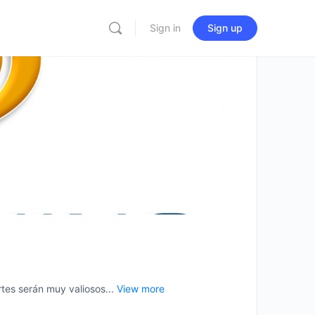
Sign in
Sign up
es serán muy valiosos...
View more