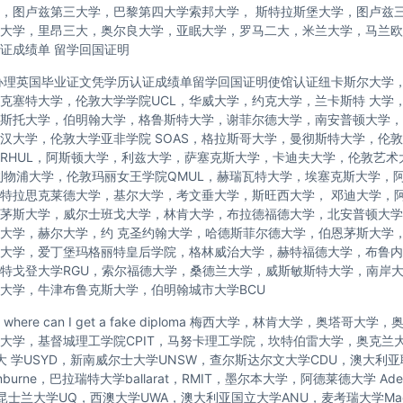
，图卢兹第三大学，巴黎第四大学索邦大学， 斯特拉斯堡大学，图卢兹
大学，里昂三大，奥尔良大学，亚眠大学，罗马二大，米兰大学，马兰欧
证成绩单 留学回国证明
办理英国毕业证文凭学历认证成绩单留学回国证明使馆认证纽卡斯尔大学
克塞特大学，伦敦大学学院UCL，华威大学，约克大学，兰卡斯特 大学
斯托大学，伯明翰大学，格鲁斯特大学，谢菲尔德大学，南安普顿大学，
汉大学，伦敦大学亚非学院 SOAS，格拉斯哥大学，曼彻斯特大学，伦敦
RHUL，阿斯顿大学，利兹大学，萨塞克斯大学，卡迪夫大学，伦敦艺术
利物浦大学，伦敦玛丽女王学院QMUL，赫瑞瓦特大学，埃塞克斯大学，
特拉思克莱德大学，基尔大学，考文垂大学，斯旺西大学， 邓迪大学，
茅斯大学，威尔士班戈大学，林肯大学，布拉德福德大学，北安普顿大学
大学，赫尔大学，约 克圣约翰大学，哈德斯菲尔德大学，伯恩茅斯大学
大学，爱丁堡玛格丽特皇后学院，格林威治大学，赫特福德大学，布鲁内
特戈登大学RGU，索尔福德大学，桑德兰大学，威斯敏斯特大学，南岸
大学，牛津布鲁克斯大学，伯明翰城市大学BCU
here can I get a fake diploma 梅西大学，林肯大学，奥塔哥大
托大学，基督城理工学院CPIT，马努卡理工学院，坎特伯雷大学，奥克兰
尼大 学USYD，新南威尔士大学UNSW，查尔斯达尔文大学CDU，澳大利
nburne，巴拉瑞特大学ballarat，RMIT，墨尔本大学，阿德莱德大学 Ade
，昆士兰大学UQ，西澳大学UWA，澳大利亚国立大学ANU，麦考瑞大学Macq