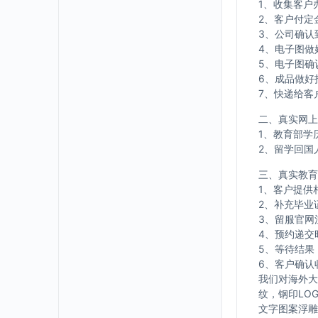
1、收集客户
2、客户付定
3、公司确认
4、电子图做
5、电子图确
6、成品做好
7、快递给客
二、真实网上
1、教育部学
2、留学回国
三、真实教育
1、客户提供
2、补充毕业
3、留服官网
4、预约递交
5、等待结果
6、客户确认
我们对海外大
纹，钢印LO
文字图案浮雕