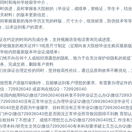
同时和海外学校留学中介，
时俱进，及时掌握各大院校的（毕业证，成绩单，资格证，学生卡，结业
关材料）的版本更新信息，
间掌握最新的海外学历文凭的样版，尺寸大小，纸张材质，防伪技术等等
物，以求达到客户的需求。
保证在约定的时间内完成任务，支持视频语音电话查询完成进度。
与学校颁发的相关证件1:1纸质尺寸制定（定期向各大院校毕业生购买最新
学校内部最新版本毕业证成绩单）
我们绝不向任何个人或组织泄露您的隐私，致力于在充分保护你隐私的前提
务。完成交易，删除客户资料
我们在保证合理定价的同时，坚持较高性价比，通过品质和效率不断优化，
按照客户原版印刷制作，且能够达到客户理想的要求。有需要办理证件的
：729926040 或咨询在线QQ：729926040
国内能用吗Q\微信729926040挂科拿不到毕业证怎么办Q\微信72992
729926040没有正常毕业怎么办理毕业证Q\微信729926040没毕业
926040您是否因为中途辍学、挂科而没有正常毕业Q\微信729926040
门外Q\微信729926040您是否因没正常毕业而导致回国得不到教 育部认
40在校挂科了不想读了、成绩不理想怎么办Q\微信729926040找工 作没
40办理本科/研究生文凭Q\微信729926040有本科却要求硕士又怎么办Q\微信