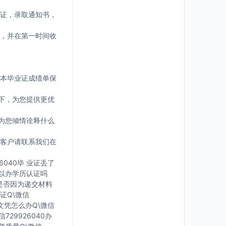
证，录取通知书，
，并在第一时间收
版本毕业证成绩单保
下，为您提供更优
为您倾情诠释什么
客户请联系我们在
6040毕 业证丢了
可 以办学历认证吗
您是否因为递交材料
证Q\微信
有文凭怎么办Q\微信
729926040办