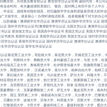
到教育部，办理真实教育部认证 教育部学历认证官网 诚招代理：本公司
有业余时间，有兴趣就请联系我们。 敬告：面对网上有些不良个人中介
，毕业证、成绩单却报价很高，挖坑骗留学学生做和原版差异很大的毕业
骗广大留学生，请多留心！办理时请电话联系，或者视频看下对方的办公
，以防被骗！澳洲留学生学历认证 澳洲学历认证/国外学历学位 认证 国
认证 国外学历学位认证书/澳洲留学学位认证 法国文凭认证 澳洲学位认
证书认证 新加坡文凭认 证 美国高中毕业证书 美国文凭认证 美国大学毕业
业证书查询 美国毕业证认证 美国学历认证流程 美国文凭认证 纽约学历学位
学历学位认证 香港学历学位认证 国内学历学位认证 澳洲学位认证 澳洲毕
学生学历学位认证 留学生毕业证认证
馆认证慕尼黑工业大学，哥廷根大学，慕尼黑大学，开姆尼茨工业大学，
业大学，明斯特大学，弗赖堡大学，多特蒙德工业大学，马堡 大学，杜
布伦瑞克工业大学，奥格斯堡大学，杜伊斯堡埃森大学，凯撒斯劳滕工业
大学，斯图加特大学， 汉诺威大学，基尔大学，柏林自由大学，柏林工
学，莱比锡大学，美因茨大学，乌尔兹堡大学，萨尔大学，科隆大学，不
特应用技术大学，波恩大学，勃兰登堡工业大学，德累斯顿工业大学，汉
大学，克劳斯塔尔工业大学，罗斯托克大学，耶拿 应用技术大学，汉堡
莱蒙费朗一大，克莱蒙费朗第二大学，萨瓦大学，佩皮尼昂大学，南布列
大学，国立 里昂第二大学，格勒诺布尔第三大学，凡尔赛大学，巴黎第
，贝桑松大学，波城大学，滨海大学，科西嘉大学，尼斯大学，巴黎第八
，巴黎第四大学，卡昂大学，蒙彼利埃三大，蒙彼利埃第一大学，图尔大学，