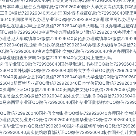
业证Q\微信729926040网上买文凭可靠吗Q\微信729926040买国外
40国外本科毕业证怎么办理Q\微信729926040国外大学文凭高仿真制作Q\微
作Q\微信729926040怎么办理国外假毕业证Q\微信729926040哪
926040美国哪里可以办理毕业证Q\微信729926040澳洲 哪里可以办理
40留学生在哪里买毕业证Q\微信729926040加拿大哪里 可以办理毕业证Q\微
Q\微信729926040申请学校办理成绩单Q \微信729926040办理水
40办理悉尼大学成绩单Q\微信729926040多伦多办理成绩单Q\微信72992
729926040修改成绩 单分数Q\微信729926040办理多大成绩单Q\微信72
\微信729926040快速拿到国外文凭Q\微信729926040快速办理国外
40假毕业证能查出来吗Q\微信729926040假文凭网上能查到吗
假毕业证QQ微信729926040国外录取通知书办理QQ微信7299260
926040国外模版QQ微信729926040国外大学毕业证QQ微信729926
926040美国学位证书QQ微信729926040加拿大毕业证QQ微信72992
926040新西兰毕业证QQ微信729926040日本学位记QQ微信729926
040澳洲毕业证QQ微信729926040美国高校文凭QQ微信729926040
40美国烫金文凭QQ微信729926040国外文凭凹凸制作QQ微信7299260
040马来西亚毕业证QQ微信729926040国外毕业证防伪样本QQ微信72992
Q微信729926040国外假文凭制作QQ微信729926040办理国外文
40办理仿真文凭业务QQ微信729926040德国毕业证QQ微信72992604
40外国毕业证制作QQ微信729926040国外毕业证钢印制作QQ微信72992
729926040真实使馆教育部认证QQ微信729926040制作国外会计文