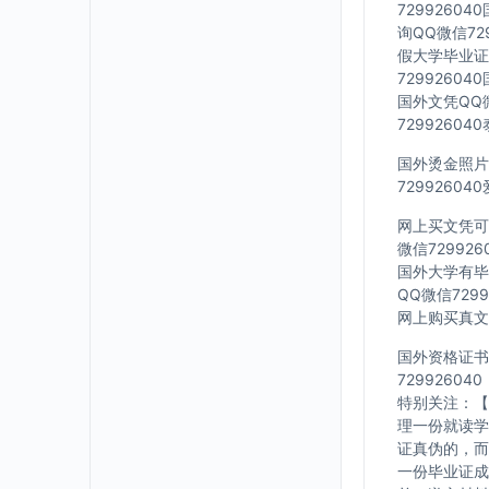
7299260
询QQ微信72
假大学毕业证Q
7299260
国外文凭QQ微
7299260
国外烫金照片Q
7299260
网上买文凭可靠
微信72992
国外大学有毕业
QQ微信729
网上购买真文凭
国外资格证书办
729926040
特别关注：【
理一份就读学
证真伪的，而
一份毕业证成