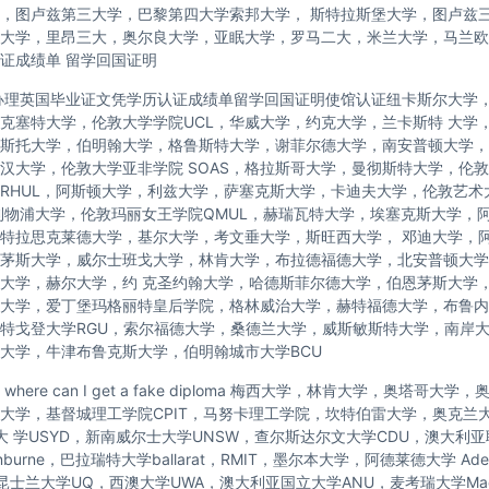
，图卢兹第三大学，巴黎第四大学索邦大学， 斯特拉斯堡大学，图卢兹
大学，里昂三大，奥尔良大学，亚眠大学，罗马二大，米兰大学，马兰欧
证成绩单 留学回国证明
办理英国毕业证文凭学历认证成绩单留学回国证明使馆认证纽卡斯尔大学
克塞特大学，伦敦大学学院UCL，华威大学，约克大学，兰卡斯特 大学
斯托大学，伯明翰大学，格鲁斯特大学，谢菲尔德大学，南安普顿大学，
汉大学，伦敦大学亚非学院 SOAS，格拉斯哥大学，曼彻斯特大学，伦敦
RHUL，阿斯顿大学，利兹大学，萨塞克斯大学，卡迪夫大学，伦敦艺术
利物浦大学，伦敦玛丽女王学院QMUL，赫瑞瓦特大学，埃塞克斯大学，
特拉思克莱德大学，基尔大学，考文垂大学，斯旺西大学， 邓迪大学，
茅斯大学，威尔士班戈大学，林肯大学，布拉德福德大学，北安普顿大学
大学，赫尔大学，约 克圣约翰大学，哈德斯菲尔德大学，伯恩茅斯大学
大学，爱丁堡玛格丽特皇后学院，格林威治大学，赫特福德大学，布鲁内
特戈登大学RGU，索尔福德大学，桑德兰大学，威斯敏斯特大学，南岸
大学，牛津布鲁克斯大学，伯明翰城市大学BCU
here can I get a fake diploma 梅西大学，林肯大学，奥塔哥大
托大学，基督城理工学院CPIT，马努卡理工学院，坎特伯雷大学，奥克兰
尼大 学USYD，新南威尔士大学UNSW，查尔斯达尔文大学CDU，澳大利
nburne，巴拉瑞特大学ballarat，RMIT，墨尔本大学，阿德莱德大学 Ade
，昆士兰大学UQ，西澳大学UWA，澳大利亚国立大学ANU，麦考瑞大学Macq