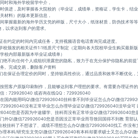
同时和海外学校留学中介，
时俱进，及时掌握各大院校的（毕业证，成绩单，资格证，学生卡，结业
关材料）的版本更新信息，
间掌握最新的海外学历文凭的样版，尺寸大小，纸张材质，防伪技术等等
物，以求达到客户的需求。
保证在约定的时间内完成任务，支持视频语音电话查询完成进度。
与学校颁发的相关证件1:1纸质尺寸制定（定期向各大院校毕业生购买最新
学校内部最新版本毕业证成绩单）
我们绝不向任何个人或组织泄露您的隐私，致力于在充分保护你隐私的前提
务。完成交易，删除客户资料
我们在保证合理定价的同时，坚持较高性价比，通过品质和效率不断优化，
按照客户原版印刷制作，且能够达到客户理想的要求。有需要办理证件的
：729926040 或咨询在线QQ：729926040
国内能用吗Q\微信729926040挂科拿不到毕业证怎么办Q\微信72992
729926040没有正常毕业怎么办理毕业证Q\微信729926040没毕业
926040您是否因为中途辍学、挂科而没有正常毕业Q\微信729926040
门外Q\微信729926040您是否因没正常毕业而导致回国得不到教 育部认
40在校挂科了不想读了、成绩不理想怎么办Q\微信729926040找工 作没
40办理本科/研究生文凭Q\微信729926040有本科却要求硕士又怎么办Q\微信