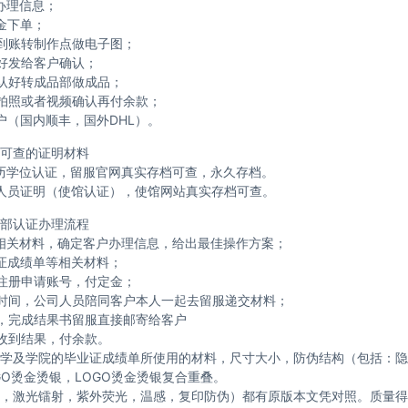
办理信息；
金下单；
到账转制作点做电子图；
好发给客户确认；
认好转成品部做成品；
拍照或者视频确认再付余款；
户（国内顺丰，国外DHL）。
可查的证明材料
历学位认证，留服官网真实存档可查，永久存档。
人员证明（使馆认证），使馆网站真实存档可查。
部认证办理流程
相关材料，确定客户办理信息，给出最佳操作方案；
证成绩单等相关材料；
注册申请账号，付定金；
时间，公司人员陪同客户本人一起去留服递交材料；
，完成结果书留服直接邮寄给客户
收到结果，付余款。
学及学院的毕业证成绩单所使用的材料，尺寸大小，防伪结构（包括：隐
GO烫金烫银，LOGO烫金烫银复合重叠。
，激光镭射，紫外荧光，温感，复印防伪）都有原版本文凭对照。质量得