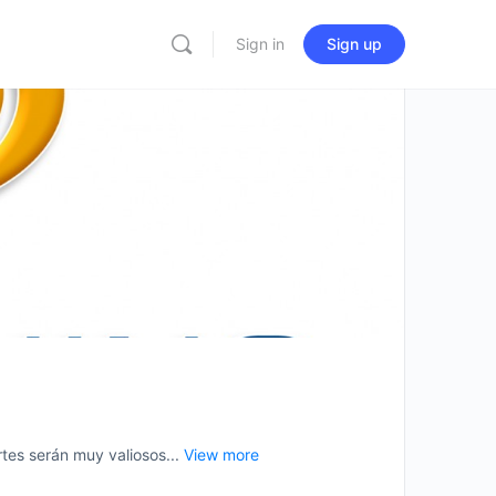
Sign in
Sign up
es serán muy valiosos...
View more