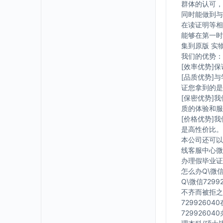
群体的认可，
同时能做到与
在读证明等相
能够在第一时
集到原版 实
我们的优势：
[效率优势]
[品质优势]
证您拿到的是
[保密优势]
质的体验和服
[价格优势]
是高性价比。
本公司还可以
线客服中心微信
办理假毕业证在
怎么办Q\微信
Q\微信729
不齐而被拒之
7299260
7299260