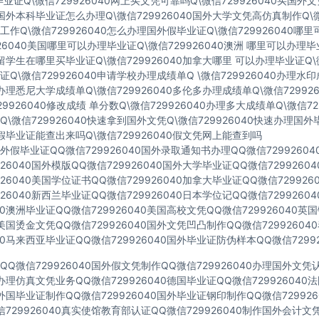
业证Q\微信729926040网上买文凭可靠吗Q\微信729926040买国外
40国外本科毕业证怎么办理Q\微信729926040国外大学文凭高仿真制作Q\微
作Q\微信729926040怎么办理国外假毕业证Q\微信729926040哪
926040美国哪里可以办理毕业证Q\微信729926040澳洲 哪里可以办理
40留学生在哪里买毕业证Q\微信729926040加拿大哪里 可以办理毕业证Q\微
Q\微信729926040申请学校办理成绩单Q \微信729926040办理水
40办理悉尼大学成绩单Q\微信729926040多伦多办理成绩单Q\微信72992
729926040修改成绩 单分数Q\微信729926040办理多大成绩单Q\微信72
\微信729926040快速拿到国外文凭Q\微信729926040快速办理国外
40假毕业证能查出来吗Q\微信729926040假文凭网上能查到吗
假毕业证QQ微信729926040国外录取通知书办理QQ微信7299260
926040国外模版QQ微信729926040国外大学毕业证QQ微信729926
926040美国学位证书QQ微信729926040加拿大毕业证QQ微信72992
926040新西兰毕业证QQ微信729926040日本学位记QQ微信729926
040澳洲毕业证QQ微信729926040美国高校文凭QQ微信729926040
40美国烫金文凭QQ微信729926040国外文凭凹凸制作QQ微信7299260
040马来西亚毕业证QQ微信729926040国外毕业证防伪样本QQ微信72992
Q微信729926040国外假文凭制作QQ微信729926040办理国外文
40办理仿真文凭业务QQ微信729926040德国毕业证QQ微信72992604
40外国毕业证制作QQ微信729926040国外毕业证钢印制作QQ微信72992
729926040真实使馆教育部认证QQ微信729926040制作国外会计文