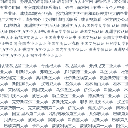
到教育部，办理真实教育部认证 教育部学历认证官网 诚招代理：本公司
有业余时间，有兴趣就请联系我们。 敬告：面对网上有些不良个人中介
，毕业证、成绩单却报价很高，挖坑骗留学学生做和原版差异很大的毕业
骗广大留学生，请多留心！办理时请电话联系，或者视频看下对方的办公
，以防被骗！澳洲留学生学历认证 澳洲学历认证/国外学历学位 认证 国
认证 国外学历学位认证书/澳洲留学学位认证 法国文凭认证 澳洲学位认
证书认证 新加坡文凭认 证 美国高中毕业证书 美国文凭认证 美国大学毕业
业证书查询 美国毕业证认证 美国学历认证流程 美国文凭认证 纽约学历学位
学历学位认证 香港学历学位认证 国内学历学位认证 澳洲学位认证 澳洲毕
学生学历学位认证 留学生毕业证认证
馆认证慕尼黑工业大学，哥廷根大学，慕尼黑大学，开姆尼茨工业大学，
业大学，明斯特大学，弗赖堡大学，多特蒙德工业大学，马堡 大学，杜
布伦瑞克工业大学，奥格斯堡大学，杜伊斯堡埃森大学，凯撒斯劳滕工业
大学，斯图加特大学， 汉诺威大学，基尔大学，柏林自由大学，柏林工
学，莱比锡大学，美因茨大学，乌尔兹堡大学，萨尔大学，科隆大学，不
特应用技术大学，波恩大学，勃兰登堡工业大学，德累斯顿工业大学，汉
大学，克劳斯塔尔工业大学，罗斯托克大学，耶拿 应用技术大学，汉堡
莱蒙费朗一大，克莱蒙费朗第二大学，萨瓦大学，佩皮尼昂大学，南布列
大学，国立 里昂第二大学，格勒诺布尔第三大学，凡尔赛大学，巴黎第
，贝桑松大学，波城大学，滨海大学，科西嘉大学，尼斯大学，巴黎第八
，巴黎第四大学，卡昂大学，蒙彼利埃三大，蒙彼利埃第一大学，图尔大学，