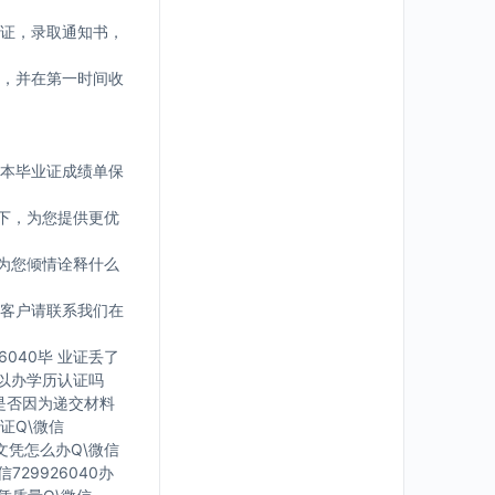
证，录取通知书，
，并在第一时间收
版本毕业证成绩单保
下，为您提供更优
为您倾情诠释什么
客户请联系我们在
6040毕 业证丢了
可 以办学历认证吗
您是否因为递交材料
证Q\微信
有文凭怎么办Q\微信
729926040办