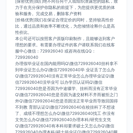
[保密优势]我们绝不向任何个人或组织泄露您的隐私，致
力于在充分保护你隐私的前提下，为您提供更优质的体
验和服务。完成交易，删除客户资料
[价格优势]我们在保证合理定价的同时，坚持较高性价
比，通过品质和效率不断优化，为您倾情诠释什么是高
性价比。
本公司还可以按照客户原版印刷制作，且能够达到客户
理想的要求。有需要办理证件的客户请联系我们在线客
服中心微信：729926040 或咨询在线QQ：
729926040
办理假毕业证在国内能用吗Q\微信729926040挂科拿不
到毕业证怎么办Q\微信729926040毕 业证丢了怎么办
Q\微信729926040没有正常毕业怎么办理毕业证Q\微
信729926040没毕业可 以办学历认证吗Q\微信
729926040您是否因为中途辍学、挂科而没有正常毕业
Q\微信729926040您是否因为递交材料不齐而被拒之门
外Q\微信729926040您是否因没正常毕业而导致回国得
不到教 育部认证Q\微信729926040在校挂科了不想读
了、成绩不理想怎么办Q\微信729926040找工 作没有
文凭怎么办Q\微信729926040办理本科/研究生文凭
Q\微信729926040有本科却要求硕士又怎么办Q\微信
729926040办理本科/硕士毕业证Q\微信729926040网