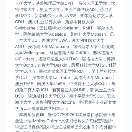
卡托大学，基督城理工学院CPIT，马努卡理工学院，坎
特伯雷大学，奥克兰大学，奥克兰商学院AIS，悉尼大
学USYD，新南威尔士大学UNSW，查尔斯达尔文大学
CDU，澳大利亚联邦大学，斯威本科技大学
Swinburne，巴拉瑞特大学ballarat，RMIT，墨尔本大
学，阿德莱德大学 Adelaide，莫纳什大学Monash，昆
士兰大学UQ，西澳大学UWA，澳大利亚国立大学
ANU，麦考瑞大学Macquarie，纽卡斯尔大学，卧龙岗
大学Wollongong，格里菲斯大学 Griffith，弗林德斯大
学Flinders，塔斯马尼亚大学UTAS，堪培拉大学，邦德
大学Bond，迪肯大学Deakin，悉尼科技大学UTS，科廷
大学Curtin，墨尔本皇家理工学院 RMIT，昆士兰科技大
学QUT，拉筹伯大学La Trobe，莫道克大学Murdoch，
澳洲TAFE，南澳大学UniSA，中央昆士兰大学CQU，詹
姆斯库克大学JCU，新英格兰大学UNE，南 昆士兰大学
USQ，埃迪斯科文大学ECU，南十字星大学SCU，阳光
海岸大学，维多利亚大学Victoria，办理澳洲毕业证文凭
学历认证成绩单留学回国证明
〈本科学位咨询〉微信Q729926040莫洛伊学院硕士毕
业证办理|Molloy College文凭成绩购买,?怎样查询国外
毕业证书真伪?国外毕业证成绩单是怎么制作的海外假学