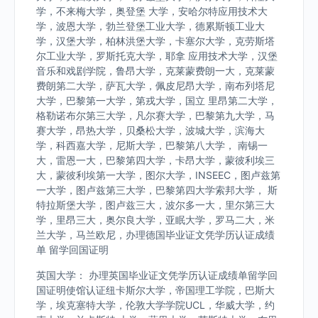
学，不来梅大学，奥登堡 大学，安哈尔特应用技术大
学，波恩大学，勃兰登堡工业大学，德累斯顿工业大
学，汉堡大学，柏林洪堡大学，卡塞尔大学，克劳斯塔
尔工业大学，罗斯托克大学，耶拿 应用技术大学，汉堡
音乐和戏剧学院，鲁昂大学，克莱蒙费朗一大，克莱蒙
费朗第二大学，萨瓦大学，佩皮尼昂大学，南布列塔尼
大学，巴黎第一大学，第戎大学，国立 里昂第二大学，
格勒诺布尔第三大学，凡尔赛大学，巴黎第九大学，马
赛大学，昂热大学，贝桑松大学，波城大学，滨海大
学，科西嘉大学，尼斯大学，巴黎第八大学， 南锡一
大，雷恩一大，巴黎第四大学，卡昂大学，蒙彼利埃三
大，蒙彼利埃第一大学，图尔大学，INSEEC，图卢兹第
一大学，图卢兹第三大学，巴黎第四大学索邦大学， 斯
特拉斯堡大学，图卢兹三大，波尔多一大，里尔第三大
学，里昂三大，奥尔良大学，亚眠大学，罗马二大，米
兰大学，马兰欧尼，办理德国毕业证文凭学历认证成绩
单 留学回国证明
英国大学： 办理英国毕业证文凭学历认证成绩单留学回
国证明使馆认证纽卡斯尔大学，帝国理工学院，巴斯大
学，埃克塞特大学，伦敦大学学院UCL，华威大学，约