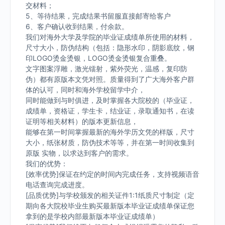
交材料；
5、等待结果，完成结果书留服直接邮寄给客户
6、客户确认收到结果，付余款。
我们对海外大学及学院的毕业证成绩单所使用的材料，
尺寸大小，防伪结构（包括：隐形水印，阴影底纹，钢
印LOGO烫金烫银，LOGO烫金烫银复合重叠。
文字图案浮雕，激光镭射，紫外荧光，温感，复印防
伪）都有原版本文凭对照。质量得到了广大海外客户群
体的认可，同时和海外学校留学中介，
同时能做到与时俱进，及时掌握各大院校的（毕业证，
成绩单，资格证，学生卡，结业证，录取通知书，在读
证明等相关材料）的版本更新信息，
能够在第一时间掌握最新的海外学历文凭的样版，尺寸
大小，纸张材质，防伪技术等等，并在第一时间收集到
原版 实物，以求达到客户的需求。
我们的优势：
[效率优势]保证在约定的时间内完成任务，支持视频语音
电话查询完成进度。
[品质优势]与学校颁发的相关证件1:1纸质尺寸制定（定
期向各大院校毕业生购买最新版本毕业证成绩单保证您
拿到的是学校内部最新版本毕业证成绩单）