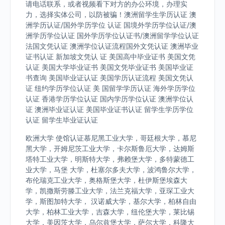
请电话联系，或者视频看下对方的办公环境，办理实
力，选择实体公司，以防被骗！澳洲留学生学历认证 澳
洲学历认证/国外学历学位 认证 国境外学历学位认证/澳
洲学历学位认证 国外学历学位认证书/澳洲留学学位认证
法国文凭认证 澳洲学位认证流程国外文凭认证 澳洲毕业
证书认证 新加坡文凭认 证 美国高中毕业证书 美国文凭
认证 美国大学毕业证书 美国文凭毕业证书 美国毕业证
书查询 美国毕业证认证 美国学历认证流程 美国文凭认
证 纽约学历学位认证 美 国留学学历认证 海外学历学位
认证 香港学历学位认证 国内学历学位认证 澳洲学位认
证 澳洲毕业证认证 美国毕业证书认证 留学生学历学位
认证 留学生毕业证认证
欧洲大学 使馆认证慕尼黑工业大学，哥廷根大学，慕尼
黑大学，开姆尼茨工业大学，卡尔斯鲁厄大学，达姆斯
塔特工业大学，明斯特大学，弗赖堡大学，多特蒙德工
业大学，马堡 大学，杜塞尔多夫大学，波鸿鲁尔大学，
布伦瑞克工业大学，奥格斯堡大学，杜伊斯堡埃森大
学，凯撒斯劳滕工业大学，法兰克福大学，亚琛工业大
学，斯图加特大学， 汉诺威大学，基尔大学，柏林自由
大学，柏林工业大学，吉森大学，纽伦堡大学，莱比锡
大学，美因茨大学，乌尔兹堡大学，萨尔大学，科隆大