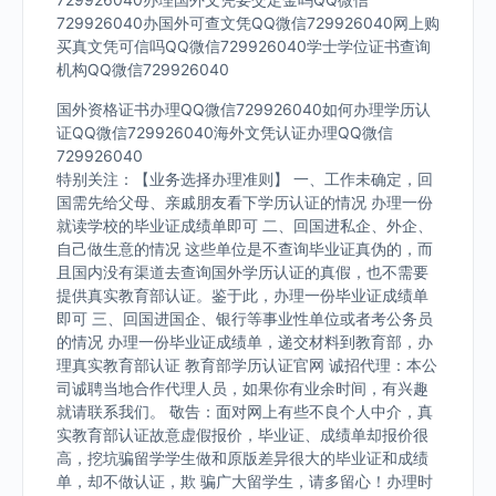
729926040办国外可查文凭QQ微信729926040网上购
买真文凭可信吗QQ微信729926040学士学位证书查询
机构QQ微信729926040
国外资格证书办理QQ微信729926040如何办理学历认
证QQ微信729926040海外文凭认证办理QQ微信
729926040
特别关注：【业务选择办理准则】 一、工作未确定，回
国需先给父母、亲戚朋友看下学历认证的情况 办理一份
就读学校的毕业证成绩单即可 二、回国进私企、外企、
自己做生意的情况 这些单位是不查询毕业证真伪的，而
且国内没有渠道去查询国外学历认证的真假，也不需要
提供真实教育部认证。鉴于此，办理一份毕业证成绩单
即可 三、回国进国企、银行等事业性单位或者考公务员
的情况 办理一份毕业证成绩单，递交材料到教育部，办
理真实教育部认证 教育部学历认证官网 诚招代理：本公
司诚聘当地合作代理人员，如果你有业余时间，有兴趣
就请联系我们。 敬告：面对网上有些不良个人中介，真
实教育部认证故意虚假报价，毕业证、成绩单却报价很
高，挖坑骗留学学生做和原版差异很大的毕业证和成绩
单，却不做认证，欺 骗广大留学生，请多留心！办理时