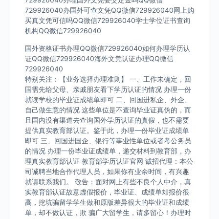
729926040办国外可查文凭QQ微信729926040网上购
买真文凭可信吗QQ微信729926040学士学位证书查询
机构QQ微信729926040
国外资格证书办理QQ微信729926040如何办理学历认
证QQ微信729926040海外文凭认证办理QQ微信
729926040
特别关注：【业务选择办理准则】 一、工作未确定，回
国需先给父母、亲戚朋友看下学历认证的情况 办理一份
就读学校的毕业证成绩单即可 二、回国进私企、外企、
自己做生意的情况 这些单位是不查询毕业证真伪的，而
且国内没有渠道去查询国外学历认证的真假，也不需要
提供真实教育部认证。鉴于此，办理一份毕业证成绩单
即可 三、回国进国企、银行等事业性单位或者考公务员
的情况 办理一份毕业证成绩单，递交材料到教育部，办
理真实教育部认证 教育部学历认证官网 诚招代理：本公
司诚聘当地合作代理人员，如果你有业余时间，有兴趣
就请联系我们。 敬告：面对网上有些不良个人中介，真
实教育部认证故意虚假报价，毕业证、成绩单却报价很
高，挖坑骗留学学生做和原版差异很大的毕业证和成绩
单，却不做认证，欺 骗广大留学生，请多留心！办理时