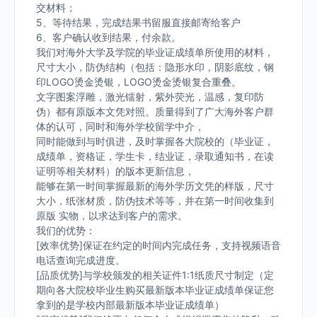
交材料；
5、等待结果，完成结果书留服直接邮寄给客户
6、客户确认收到结果，付余款。
我们对海外大学及学院的毕业证成绩单所使用的材料，
尺寸大小，防伪结构（包括：隐形水印，阴影底纹，钢
印LOGO烫金烫银，LOGO烫金烫银复合重叠。
文字图案浮雕，激光镭射，紫外荧光，温感，复印防
伪）都有原版本文凭对照。质量得到了广大海外客户群
体的认可，同时和海外学校留学中介，
同时能做到与时俱进，及时掌握各大院校的（毕业证，
成绩单，资格证，学生卡，结业证，录取通知书，在读
证明等相关材料）的版本更新信息，
能够在第一时间掌握最新的海外学历文凭的样版，尺寸
大小，纸张材质，防伪技术等等，并在第一时间收集到
原版 实物，以求达到客户的需求。
我们的优势：
[效率优势]保证在约定的时间内完成任务，支持视频语音
电话查询完成进度。
[品质优势]与学校颁发的相关证件1:1纸质尺寸制定（定
期向各大院校毕业生购买最新版本毕业证成绩单保证您
拿到的是学校内部最新版本毕业证成绩单）