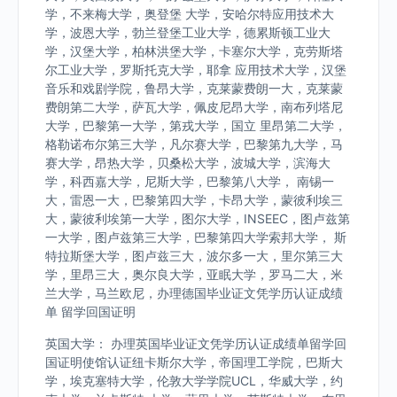
学，不来梅大学，奥登堡 大学，安哈尔特应用技术大
学，波恩大学，勃兰登堡工业大学，德累斯顿工业大
学，汉堡大学，柏林洪堡大学，卡塞尔大学，克劳斯塔
尔工业大学，罗斯托克大学，耶拿 应用技术大学，汉堡
音乐和戏剧学院，鲁昂大学，克莱蒙费朗一大，克莱蒙
费朗第二大学，萨瓦大学，佩皮尼昂大学，南布列塔尼
大学，巴黎第一大学，第戎大学，国立 里昂第二大学，
格勒诺布尔第三大学，凡尔赛大学，巴黎第九大学，马
赛大学，昂热大学，贝桑松大学，波城大学，滨海大
学，科西嘉大学，尼斯大学，巴黎第八大学， 南锡一
大，雷恩一大，巴黎第四大学，卡昂大学，蒙彼利埃三
大，蒙彼利埃第一大学，图尔大学，INSEEC，图卢兹第
一大学，图卢兹第三大学，巴黎第四大学索邦大学， 斯
特拉斯堡大学，图卢兹三大，波尔多一大，里尔第三大
学，里昂三大，奥尔良大学，亚眠大学，罗马二大，米
兰大学，马兰欧尼，办理德国毕业证文凭学历认证成绩
单 留学回国证明
英国大学： 办理英国毕业证文凭学历认证成绩单留学回
国证明使馆认证纽卡斯尔大学，帝国理工学院，巴斯大
学，埃克塞特大学，伦敦大学学院UCL，华威大学，约