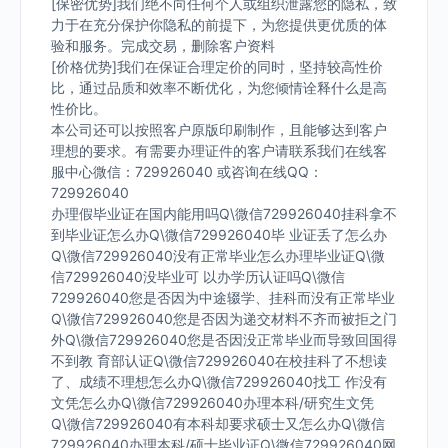
[保密优势]我们绝不向任何个人或组织泄露您的隐私，致
力于在充分保护你隐私的前提下，为您提供更优质的体
验和服务。完成交易，删除客户资料
[价格优势]我们在保证合理定价的同时，坚持较高性价
比，通过品质和效率不断优化，为您倾情诠释什么是高
性价比。
本公司还可以按照客户原版印刷制作，且能够达到客户
理想的要求。有需要办理证件的客户请联系我们在线客
服中心微信：729926040 或咨询在线QQ：
729926040
办理假毕业证在国内能用吗Q\微信729926040挂科拿不
到毕业证怎么办Q\微信729926040毕 业证丢了怎么办
Q\微信729926040没有正常毕业怎么办理毕业证Q\微
信729926040没毕业可 以办学历认证吗Q\微信
729926040您是否因为中途辍学、挂科而没有正常毕业
Q\微信729926040您是否因为递交材料不齐而被拒之门
外Q\微信729926040您是否因没正常毕业而导致回国得
不到教 育部认证Q\微信729926040在校挂科了不想读
了、成绩不理想怎么办Q\微信729926040找工 作没有
文凭怎么办Q\微信729926040办理本科/研究生文凭
Q\微信729926040有本科却要求硕士又怎么办Q\微信
729926040办理本科/硕士毕业证Q\微信729926040网