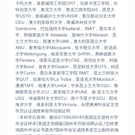
卡托大学，基督城理工学院CPIT，马努卡理工学院，坎
特伯雷大学，奥克兰大学，奥克兰商学院AIS，悉尼大
学USYD，新南威尔士大学UNSW，查尔斯达尔文大学
CDU，澳大利亚联邦大学，斯威本科技大学
Swinburne，巴拉瑞特大学ballarat，RMIT，墨尔本大
学，阿德莱德大学 Adelaide，莫纳什大学Monash，昆
士兰大学UQ，西澳大学UWA，澳大利亚国立大学
ANU，麦考瑞大学Macquarie，纽卡斯尔大学，卧龙岗
大学Wollongong，格里菲斯大学 Griffith，弗林德斯大
学Flinders，塔斯马尼亚大学UTAS，堪培拉大学，邦德
大学Bond，迪肯大学Deakin，悉尼科技大学UTS，科廷
大学Curtin，墨尔本皇家理工学院 RMIT，昆士兰科技大
学QUT，拉筹伯大学La Trobe，莫道克大学Murdoch，
澳洲TAFE，南澳大学UniSA，中央昆士兰大学CQU，詹
姆斯库克大学JCU，新英格兰大学UNE，南 昆士兰大学
USQ，埃迪斯科文大学ECU，南十字星大学SCU，阳光
海岸大学，维多利亚大学Victoria，办理澳洲毕业证文凭
学历认证成绩单留学回国证明
〈本科学位咨询〉微信Q729926040美国达文波特大学
毕业证样本|美国文凭模板|国外学历留信网认证,?怎样查
询国外毕业证书真伪?国外毕业证成绩单是怎么制作的海