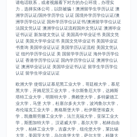
请电话联系，或者视频看下对方的办公环境，办理实
力，选择实体公司，以防被骗！澳洲留学生学历认证 澳
洲学历认证/国外学历学位 认证 国境外学历学位认证/澳
洲学历学位认证 国外学历学位认证书/澳洲留学学位认证
法国文凭认证 澳洲学位认证流程国外文凭认证 澳洲毕业
证书认证 新加坡文凭认 证 美国高中毕业证书 美国文凭
认证 美国大学毕业证书 美国文凭毕业证书 美国毕业证
书查询 美国毕业证认证 美国学历认证流程 美国文凭认
证 纽约学历学位认证 美 国留学学历认证 海外学历学位
认证 香港学历学位认证 国内学历学位认证 澳洲学位认
证 澳洲毕业证认证 美国毕业证书认证 留学生学历学位
认证 留学生毕业证认证
欧洲大学 使馆认证慕尼黑工业大学，哥廷根大学，慕尼
黑大学，开姆尼茨工业大学，卡尔斯鲁厄大学，达姆斯
塔特工业大学，明斯特大学，弗赖堡大学，多特蒙德工
业大学，马堡 大学，杜塞尔多夫大学，波鸿鲁尔大学，
布伦瑞克工业大学，奥格斯堡大学，杜伊斯堡埃森大
学，凯撒斯劳滕工业大学，法兰克福大学，亚琛工业大
学，斯图加特大学， 汉诺威大学，基尔大学，柏林自由
大学，柏林工业大学，吉森大学，纽伦堡大学，莱比锡
大学，美因茨大学，乌尔兹堡大学，萨尔大学，科隆大