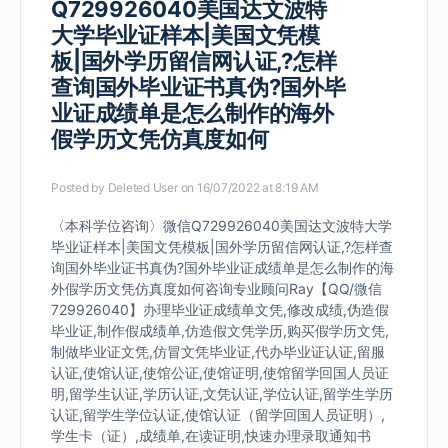
Q729926040美国达文波特
大学毕业证样本|美国文凭模
板|国外学历留信网认证,?怎样
查询国外毕业证书真伪?国外毕
业证成绩单是怎么制作的海外
假学历文凭仿真度如何
Posted by
Deleted User
on 16/07/2022 at 8:19 AM
〈本科学位咨询〉微信Q729926040美国达文波特大学
毕业证样本|美国文凭模板|国外学历留信网认证,?怎样查
询国外毕业证书真伪?国外毕业证成绩单是怎么制作的海
外假学历文凭仿真度如何咨询专业顾问Ray【QQ/微信
729926040】办理毕业证成绩单文凭,修改成绩,伪造假
毕业证,制作假成绩单,仿造假文凭学历,购买假学历文凭,
制做毕业证文凭,仿冒文凭毕业证,代办毕业证认证,留服
认证,使馆认证,使馆公证,使馆证明,使馆留学回国人员证
明,留学生认证,学历认证,文凭认证,学位认证,留学生学历
认证,留学生学位认证,使馆认证（留学回国人员证明）,
学生卡（证）,成绩单,在读证明,快速办理录取通知书