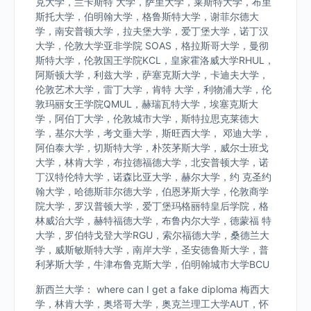
克大学，兰卡斯特 大学，萨里大学，莱斯特大学，布里
斯托大学，伯明翰大学，格鲁斯特大学，谢菲尔德大
学，南安普顿大学，拉夫堡大学，爱丁堡大学，诺丁汉
大学，伦敦大学亚非学院 SOAS，格拉斯哥大学，曼彻
斯特大学，伦敦国王学院KCL，皇家霍洛威大学RHUL，
阿斯顿大学，利兹大学，萨塞克斯大学，卡迪夫大学，
伦敦艺术大学，雷丁大学，肯特 大学，利物浦大学，伦
敦玛丽女王学院QMUL，赫瑞瓦特大学，埃塞克斯大
学，阿伯丁大学，伦敦城市大学，斯特拉思克莱德大
学，基尔大学，考文垂大学，斯旺西大学， 邓迪大学，
阿伯泰大学，切斯特大学，朴茨茅斯大学，威尔士班戈
大学，林肯大学，布拉德福德大学，北安普顿大学，诺
丁汉特伦特大学，诺森比亚大学，赫尔大学，约 克圣约
翰大学，哈德斯菲尔德大学，伯恩茅斯大学，伦敦商学
院大学，罗汉普顿大学，爱丁堡玛格丽特皇后学院，格
林威治大学，赫特福德大学，布鲁内尔大学，德蒙福 特
大学，罗伯特戈登大学RGU，索尔福德大学，桑德兰大
学，威斯敏斯特大学，南岸大学，圣安德鲁斯大学，普
利茅斯大学，牛津布鲁克斯大学，伯明翰城市大学BCU
新西兰大学： where can I get a fake diploma 梅西大
学，林肯大学，奥塔哥大学，奥克兰理工大学AUT，怀