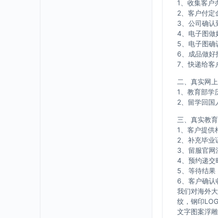
1、收集客户
2、客户付定
3、公司确认
4、电子图做
5、电子图确
6、成品做好
7、快递给客
二、真实网上
1、教育部学
2、留学回国
三、真实教育
1、客户提供
2、补充毕业
3、留服官网
4、预约递交
5、等待结果
6、客户确认
我们对海外大
纹，钢印LO
文字图案浮雕