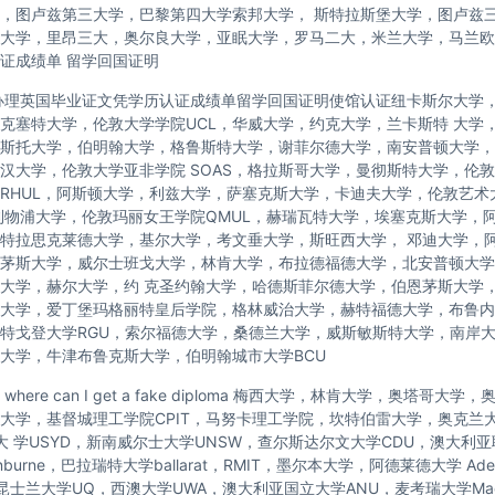
，图卢兹第三大学，巴黎第四大学索邦大学， 斯特拉斯堡大学，图卢兹
大学，里昂三大，奥尔良大学，亚眠大学，罗马二大，米兰大学，马兰欧
证成绩单 留学回国证明
办理英国毕业证文凭学历认证成绩单留学回国证明使馆认证纽卡斯尔大学
克塞特大学，伦敦大学学院UCL，华威大学，约克大学，兰卡斯特 大学
斯托大学，伯明翰大学，格鲁斯特大学，谢菲尔德大学，南安普顿大学，
汉大学，伦敦大学亚非学院 SOAS，格拉斯哥大学，曼彻斯特大学，伦敦
RHUL，阿斯顿大学，利兹大学，萨塞克斯大学，卡迪夫大学，伦敦艺术
利物浦大学，伦敦玛丽女王学院QMUL，赫瑞瓦特大学，埃塞克斯大学，
特拉思克莱德大学，基尔大学，考文垂大学，斯旺西大学， 邓迪大学，
茅斯大学，威尔士班戈大学，林肯大学，布拉德福德大学，北安普顿大学
大学，赫尔大学，约 克圣约翰大学，哈德斯菲尔德大学，伯恩茅斯大学
大学，爱丁堡玛格丽特皇后学院，格林威治大学，赫特福德大学，布鲁内
特戈登大学RGU，索尔福德大学，桑德兰大学，威斯敏斯特大学，南岸
大学，牛津布鲁克斯大学，伯明翰城市大学BCU
here can I get a fake diploma 梅西大学，林肯大学，奥塔哥大
托大学，基督城理工学院CPIT，马努卡理工学院，坎特伯雷大学，奥克兰
尼大 学USYD，新南威尔士大学UNSW，查尔斯达尔文大学CDU，澳大利
nburne，巴拉瑞特大学ballarat，RMIT，墨尔本大学，阿德莱德大学 Ade
，昆士兰大学UQ，西澳大学UWA，澳大利亚国立大学ANU，麦考瑞大学Macq