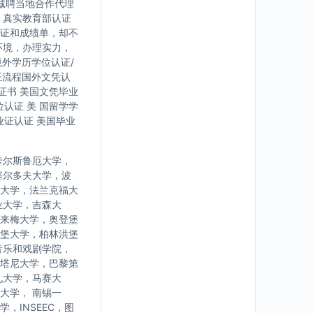
诚聘当地合作代理
，真实教育部认证
证和成绩单，却不
环境，办理实力，
境外学历学位认证/
证流程国外文凭认
证书 美国文凭毕业
认证 美 国留学学
业证认证 美国毕业
卡尔斯鲁厄大学，
塞尔多夫大学，波
大学，法兰克福大
业大学，吉森大
来梅大学，奥登堡
堡大学，柏林洪堡
音乐和戏剧学院，
塔尼大学，巴黎第
九大学，马赛大
大学， 南锡一
INSEEC，图