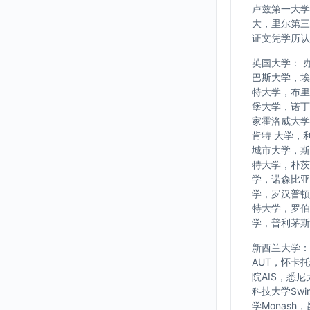
卢兹第一大学
大，里尔第三
证文凭学历认
英国大学： 
巴斯大学，埃
特大学，布里
堡大学，诺丁
家霍洛威大学
肯特 大学，
城市大学，斯
特大学，朴茨
学，诺森比亚
学，罗汉普顿
特大学，罗伯
学，普利茅斯
新西兰大学： w
AUT，怀卡
院AIS，悉
科技大学Swi
学Monash