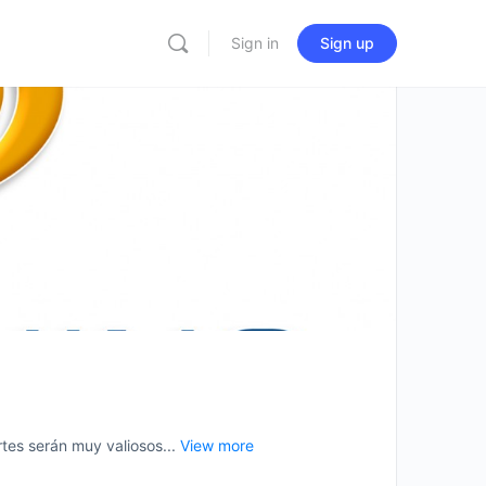
Sign in
Sign up
es serán muy valiosos...
View more