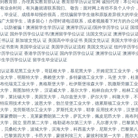
到教育部，办理真实教育部认证 教育部学历认证官网 诚招代理：本公司
有业余时间，有兴趣就请联系我们。 敬告：面对网上有些不良个人中介
，毕业证、成绩单却报价很高，挖坑骗留学学生做和原版差异很大的毕业
骗广大留学生，请多留心！办理时请电话联系，或者视频看下对方的办公
，以防被骗！澳洲留学生学历认证 澳洲学历认证/国外学历学位 认证 国
认证 国外学历学位认证书/澳洲留学学位认证 法国文凭认证 澳洲学位认
证书认证 新加坡文凭认 证 美国高中毕业证书 美国文凭认证 美国大学毕业
业证书查询 美国毕业证认证 美国学历认证流程 美国文凭认证 纽约学历学位
学历学位认证 香港学历学位认证 国内学历学位认证 澳洲学位认证 澳洲毕
学生学历学位认证 留学生毕业证认证
馆认证慕尼黑工业大学，哥廷根大学，慕尼黑大学，开姆尼茨工业大学，
业大学，明斯特大学，弗赖堡大学，多特蒙德工业大学，马堡 大学，杜
布伦瑞克工业大学，奥格斯堡大学，杜伊斯堡埃森大学，凯撒斯劳滕工业
大学，斯图加特大学， 汉诺威大学，基尔大学，柏林自由大学，柏林工
学，莱比锡大学，美因茨大学，乌尔兹堡大学，萨尔大学，科隆大学，不
特应用技术大学，波恩大学，勃兰登堡工业大学，德累斯顿工业大学，汉
大学，克劳斯塔尔工业大学，罗斯托克大学，耶拿 应用技术大学，汉堡
莱蒙费朗一大，克莱蒙费朗第二大学，萨瓦大学，佩皮尼昂大学，南布列
大学，国立 里昂第二大学，格勒诺布尔第三大学，凡尔赛大学，巴黎第
，贝桑松大学，波城大学，滨海大学，科西嘉大学，尼斯大学，巴黎第八
，巴黎第四大学，卡昂大学，蒙彼利埃三大，蒙彼利埃第一大学，图尔大学，