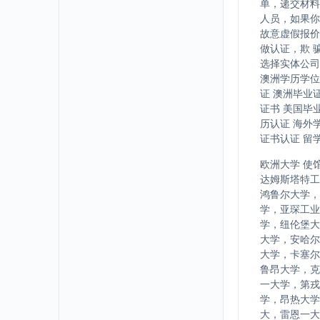
单，递交材料
人员，如果你
故意虚假报价
做认证，欺 
选择实体公司
澳洲学历学位
证 澳洲毕业
证书 美国毕
历认证 海外
证书认证 留
欧洲大学 使
达姆斯塔特工
鸿鲁尔大学，
学，亚琛工业
学，纽伦堡大
大学，安哈尔
大学，卡塞尔
鲁昂大学，克
一大学，第戎
学，昂热大学
大，雷恩一大