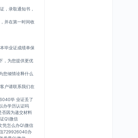
证，录取通知书，
，并在第一时间收
版本毕业证成绩单保
下，为您提供更优
为您倾情诠释什么
客户请联系我们在
6040毕 业证丢了
可 以办学历认证吗
您是否因为递交材料
证Q\微信
有文凭怎么办Q\微信
729926040办