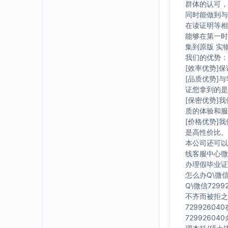
群体的认可，
同时能做到与
在读证明等相
能够在第一时
集到原版 实
我们的优势：
[效率优势]
[品质优势]
证您拿到的是
[保密优势]
质的体验和服
[价格优势]
是高性价比。
本公司还可以
线客服中心微信
办理假毕业证在
怎么办Q\微信
Q\微信729
不齐而被拒之
7299260
7299260