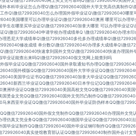
业证Q\微信729926040网上买文凭可靠吗Q\微信729926040买国外
40国外本科毕业证怎么办理Q\微信729926040国外大学文凭高仿真制作Q\微
作Q\微信729926040怎么办理国外假毕业证Q\微信729926040哪
926040美国哪里可以办理毕业证Q\微信729926040澳洲 哪里可以办理
40留学生在哪里买毕业证Q\微信729926040加拿大哪里 可以办理毕业证Q\微
Q\微信729926040申请学校办理成绩单Q \微信729926040办理水
40办理悉尼大学成绩单Q\微信729926040多伦多办理成绩单Q\微信72992
729926040修改成绩 单分数Q\微信729926040办理多大成绩单Q\微信72
\微信729926040快速拿到国外文凭Q\微信729926040快速办理国外
40假毕业证能查出来吗Q\微信729926040假文凭网上能查到吗
假毕业证QQ微信729926040国外录取通知书办理QQ微信7299260
926040国外模版QQ微信729926040国外大学毕业证QQ微信729926
926040美国学位证书QQ微信729926040加拿大毕业证QQ微信72992
926040新西兰毕业证QQ微信729926040日本学位记QQ微信729926
040澳洲毕业证QQ微信729926040美国高校文凭QQ微信729926040
40美国烫金文凭QQ微信729926040国外文凭凹凸制作QQ微信7299260
040马来西亚毕业证QQ微信729926040国外毕业证防伪样本QQ微信72992
Q微信729926040国外假文凭制作QQ微信729926040办理国外文
40办理仿真文凭业务QQ微信729926040德国毕业证QQ微信72992604
40外国毕业证制作QQ微信729926040国外毕业证钢印制作QQ微信72992
729926040真实使馆教育部认证QQ微信729926040制作国外会计文