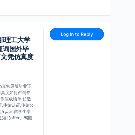
Log In to Reply
安那理工大学
样查询国外毕
历文凭仿真度
ch真实原版毕业证
仿真度如何咨询专
制作假成绩单,仿造
,使馆认证,使馆公
学历认证,留学生学
书offer、驾照