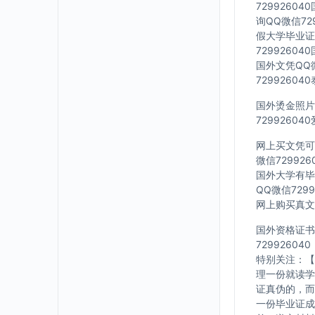
7299260
询QQ微信72
假大学毕业证Q
7299260
国外文凭QQ微
7299260
国外烫金照片Q
7299260
网上买文凭可靠
微信72992
国外大学有毕业
QQ微信729
网上购买真文凭
国外资格证书办
729926040
特别关注：【
理一份就读学
证真伪的，而
一份毕业证成