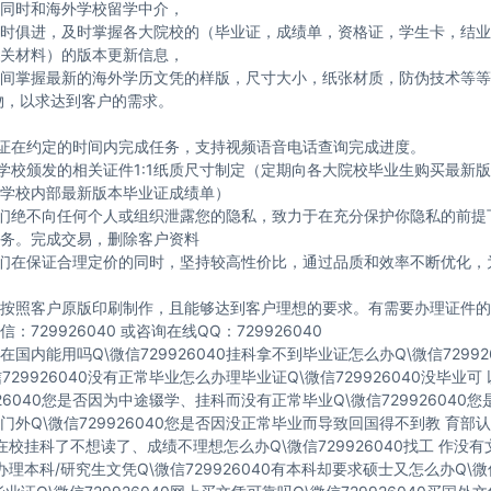
同时和海外学校留学中介，
时俱进，及时掌握各大院校的（毕业证，成绩单，资格证，学生卡，结业
关材料）的版本更新信息，
间掌握最新的海外学历文凭的样版，尺寸大小，纸张材质，防伪技术等等
物，以求达到客户的需求。
保证在约定的时间内完成任务，支持视频语音电话查询完成进度。
与学校颁发的相关证件1:1纸质尺寸制定（定期向各大院校毕业生购买最新
学校内部最新版本毕业证成绩单）
我们绝不向任何个人或组织泄露您的隐私，致力于在充分保护你隐私的前提
务。完成交易，删除客户资料
我们在保证合理定价的同时，坚持较高性价比，通过品质和效率不断优化，
按照客户原版印刷制作，且能够达到客户理想的要求。有需要办理证件的
：729926040 或咨询在线QQ：729926040
国内能用吗Q\微信729926040挂科拿不到毕业证怎么办Q\微信72992
729926040没有正常毕业怎么办理毕业证Q\微信729926040没毕业
926040您是否因为中途辍学、挂科而没有正常毕业Q\微信729926040
门外Q\微信729926040您是否因没正常毕业而导致回国得不到教 育部认
40在校挂科了不想读了、成绩不理想怎么办Q\微信729926040找工 作没
40办理本科/研究生文凭Q\微信729926040有本科却要求硕士又怎么办Q\微信