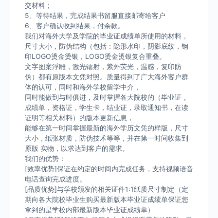
交材料；
5、等待结果，完成结果书留服直接邮寄给客户
6、客户确认收到结果，付余款。
我们对海外大学及学院的毕业证成绩单所使用的材料，
尺寸大小，防伪结构（包括：隐形水印，阴影底纹，钢
印LOGO烫金烫银，LOGO烫金烫银复合重叠。
文字图案浮雕，激光镭射，紫外荧光，温感，复印防
伪）都有原版本文凭对照。质量得到了广大海外客户群
体的认可，同时和海外学校留学中介，
同时能做到与时俱进，及时掌握各大院校的（毕业证，
成绩单，资格证，学生卡，结业证，录取通知书，在读
证明等相关材料）的版本更新信息，
能够在第一时间掌握最新的海外学历文凭的样版，尺寸
大小，纸张材质，防伪技术等等，并在第一时间收集到
原版 实物，以求达到客户的需求。
我们的优势：
[效率优势]保证在约定的时间内完成任务，支持视频语音
电话查询完成进度。
[品质优势]与学校颁发的相关证件1:1纸质尺寸制定（定
期向各大院校毕业生购买最新版本毕业证成绩单保证您
拿到的是学校内部最新版本毕业证成绩单）