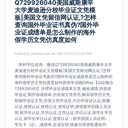
Q729926040美国威斯康辛
大学麦迪逊分校毕业证文凭模
板|美国文凭留信网认证,?怎样
查询国外毕业证书真伪?国外毕
业证成绩单是怎么制作的海外
假学历文凭仿真度如何
Posted by
Deleted User
on 18/07/2022 at 5:20 PM
〈本科学位咨询〉微信Q729926040美国威斯康辛大学
麦迪逊分校毕业证文凭模板|美国文凭留信网认证,?怎样
查询国外毕业证书真伪?国外毕业证成绩单是怎么制作的
海外假学历文凭仿真度如何咨询专业顾问Ray【QQ/微信
729926040】办理毕业证成绩单文凭,修改成绩,伪造假
毕业证,制作假成绩单,仿造假文凭学历,购买假学历文凭,
制做毕业证文凭,仿冒文凭毕业证,代办毕业证认证,留服
认证,使馆认证,使馆公证,使馆证明,使馆留学回国人员证
明,留学生认证,学历认证,文凭认证,学位认证,留学生学历
认证,留学生学位认证,使馆认证（留学回国人员证明）,
学生卡（证）,成绩单,在读证明,快速办理录取通知书