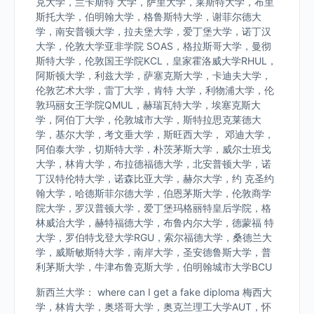
克大学，兰卡斯特 大学，萨里大学，莱斯特大学，布里
斯托大学，伯明翰大学，格鲁斯特大学，谢菲尔德大
学，南安普顿大学，拉夫堡大学，爱丁堡大学，诺丁汉
大学，伦敦大学亚非学院 SOAS，格拉斯哥大学，曼彻
斯特大学，伦敦国王学院KCL，皇家霍洛威大学RHUL，
阿斯顿大学，利兹大学，萨塞克斯大学，卡迪夫大学，
伦敦艺术大学，雷丁大学，肯特 大学，利物浦大学，伦
敦玛丽女王学院QMUL，赫瑞瓦特大学，埃塞克斯大
学，阿伯丁大学，伦敦城市大学，斯特拉思克莱德大
学，基尔大学，考文垂大学，斯旺西大学， 邓迪大学，
阿伯泰大学，切斯特大学，朴茨茅斯大学，威尔士班戈
大学，林肯大学，布拉德福德大学，北安普顿大学，诺
丁汉特伦特大学，诺森比亚大学，赫尔大学，约 克圣约
翰大学，哈德斯菲尔德大学，伯恩茅斯大学，伦敦商学
院大学，罗汉普顿大学，爱丁堡玛格丽特皇后学院，格
林威治大学，赫特福德大学，布鲁内尔大学，德蒙福 特
大学，罗伯特戈登大学RGU，索尔福德大学，桑德兰大
学，威斯敏斯特大学，南岸大学，圣安德鲁斯大学，普
利茅斯大学，牛津布鲁克斯大学，伯明翰城市大学BCU
新西兰大学： where can I get a fake diploma 梅西大
学，林肯大学，奥塔哥大学，奥克兰理工大学AUT，怀