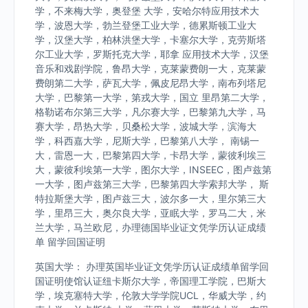
学，不来梅大学，奥登堡 大学，安哈尔特应用技术大
学，波恩大学，勃兰登堡工业大学，德累斯顿工业大
学，汉堡大学，柏林洪堡大学，卡塞尔大学，克劳斯塔
尔工业大学，罗斯托克大学，耶拿 应用技术大学，汉堡
音乐和戏剧学院，鲁昂大学，克莱蒙费朗一大，克莱蒙
费朗第二大学，萨瓦大学，佩皮尼昂大学，南布列塔尼
大学，巴黎第一大学，第戎大学，国立 里昂第二大学，
格勒诺布尔第三大学，凡尔赛大学，巴黎第九大学，马
赛大学，昂热大学，贝桑松大学，波城大学，滨海大
学，科西嘉大学，尼斯大学，巴黎第八大学， 南锡一
大，雷恩一大，巴黎第四大学，卡昂大学，蒙彼利埃三
大，蒙彼利埃第一大学，图尔大学，INSEEC，图卢兹第
一大学，图卢兹第三大学，巴黎第四大学索邦大学， 斯
特拉斯堡大学，图卢兹三大，波尔多一大，里尔第三大
学，里昂三大，奥尔良大学，亚眠大学，罗马二大，米
兰大学，马兰欧尼，办理德国毕业证文凭学历认证成绩
单 留学回国证明
英国大学： 办理英国毕业证文凭学历认证成绩单留学回
国证明使馆认证纽卡斯尔大学，帝国理工学院，巴斯大
学，埃克塞特大学，伦敦大学学院UCL，华威大学，约