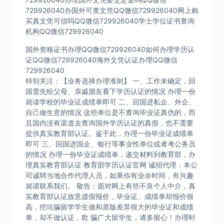
729926040办国外可查文凭QQ微信729926040网上购
买真文凭可信吗QQ微信729926040学士学位证书查询
机构QQ微信729926040
国外资格证书办理QQ微信729926040如何办理学历认
证QQ微信729926040海外文凭认证办理QQ微信
729926040
特别关注：【业务选择办理准则】 一、工作未确定，回
国需先给父母、亲戚朋友看下学历认证的情况 办理一份
就读学校的毕业证成绩单即可 二、回国进私企、外企、
自己做生意的情况 这些单位是不查询毕业证真伪的，而
且国内没有渠道去查询国外学历认证的真假，也不需要
提供真实教育部认证。鉴于此，办理一份毕业证成绩单
即可 三、回国进国企、银行等事业性单位或者考公务员
的情况 办理一份毕业证成绩单，递交材料到教育部，办
理真实教育部认证 教育部学历认证官网 诚招代理：本公
司诚聘当地合作代理人员，如果你有业余时间，有兴趣
就请联系我们。 敬告：面对网上有些不良个人中介，真
实教育部认证故意虚假报价，毕业证、成绩单却报价很
高，挖坑骗留学学生做和原版差异很大的毕业证和成绩
单，却不做认证，欺 骗广大留学生，请多留心！办理时