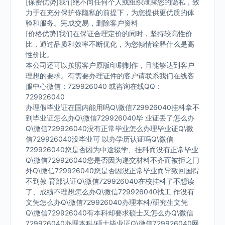
[保密优势]我们绝不向任何个人或组织泄露您的隐私，致
力于在充分保护你隐私的前提下，为您提供更优质的体
验和服务。完成交易，删除客户资料
[价格优势]我们在保证合理定价的同时，坚持较高性价
比，通过品质和效率不断优化，为您倾情诠释什么是高
性价比。
本公司还可以按照客户原版印刷制作，且能够达到客户
理想的要求。有需要办理证件的客户请联系我们在线客
服中心微信：729926040 或咨询在线QQ：
729926040
办理假毕业证在国内能用吗Q\微信729926040挂科拿不
到毕业证怎么办Q\微信729926040毕 业证丢了怎么办
Q\微信729926040没有正常毕业怎么办理毕业证Q\微
信729926040没毕业可 以办学历认证吗Q\微信
729926040您是否因为中途辍学、挂科而没有正常毕业
Q\微信729926040您是否因为递交材料不齐而被拒之门
外Q\微信729926040您是否因没正常毕业而导致回国得
不到教 育部认证Q\微信729926040在校挂科了不想读
了、成绩不理想怎么办Q\微信729926040找工 作没有
文凭怎么办Q\微信729926040办理本科/研究生文凭
Q\微信729926040有本科却要求硕士又怎么办Q\微信
729926040办理本科/硕士毕业证Q\微信729926040网