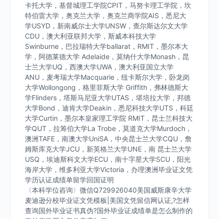
卡托大学，基督城理工学院CPIT，马努卡理工学院，坎
特伯雷大学，奥克兰大学，奥克兰商学院AIS，悉尼大
学USYD，新南威尔士大学UNSW，查尔斯达尔文大学
CDU，澳大利亚联邦大学，斯威本科技大学
Swinburne，巴拉瑞特大学ballarat，RMIT，墨尔本大
学，阿德莱德大学 Adelaide，莫纳什大学Monash，昆
士兰大学UQ，西澳大学UWA，澳大利亚国立大学
ANU，麦考瑞大学Macquarie，纽卡斯尔大学，卧龙岗
大学Wollongong，格里菲斯大学 Griffith，弗林德斯大
学Flinders，塔斯马尼亚大学UTAS，堪培拉大学，邦德
大学Bond，迪肯大学Deakin，悉尼科技大学UTS，科廷
大学Curtin，墨尔本皇家理工学院 RMIT，昆士兰科技大
学QUT，拉筹伯大学La Trobe，莫道克大学Murdoch，
澳洲TAFE，南澳大学UniSA，中央昆士兰大学CQU，詹
姆斯库克大学JCU，新英格兰大学UNE，南 昆士兰大学
USQ，埃迪斯科文大学ECU，南十字星大学SCU，阳光
海岸大学，维多利亚大学Victoria，办理澳洲毕业证文凭
学历认证成绩单留学回国证明
〈本科学位咨询〉微信Q729926040美国威斯康辛大学
麦迪逊分校毕业证文凭模板|美国文凭留信网认证,?怎样
查询国外毕业证书真伪?国外毕业证成绩单是怎么制作的