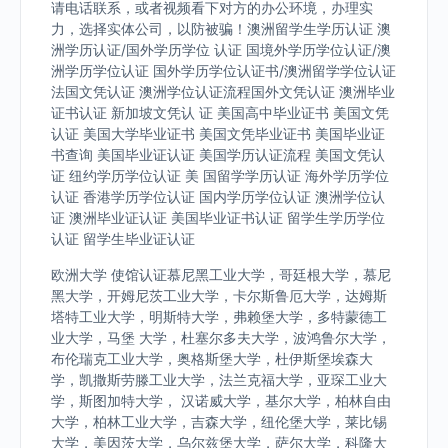
请电话联系，或者视频看下对方的办公环境，办理实
力，选择实体公司，以防被骗！澳洲留学生学历认证 澳
洲学历认证/国外学历学位 认证 国境外学历学位认证/澳
洲学历学位认证 国外学历学位认证书/澳洲留学学位认证
法国文凭认证 澳洲学位认证流程国外文凭认证 澳洲毕业
证书认证 新加坡文凭认 证 美国高中毕业证书 美国文凭
认证 美国大学毕业证书 美国文凭毕业证书 美国毕业证
书查询 美国毕业证认证 美国学历认证流程 美国文凭认
证 纽约学历学位认证 美 国留学学历认证 海外学历学位
认证 香港学历学位认证 国内学历学位认证 澳洲学位认
证 澳洲毕业证认证 美国毕业证书认证 留学生学历学位
认证 留学生毕业证认证
欧洲大学 使馆认证慕尼黑工业大学，哥廷根大学，慕尼
黑大学，开姆尼茨工业大学，卡尔斯鲁厄大学，达姆斯
塔特工业大学，明斯特大学，弗赖堡大学，多特蒙德工
业大学，马堡 大学，杜塞尔多夫大学，波鸿鲁尔大学，
布伦瑞克工业大学，奥格斯堡大学，杜伊斯堡埃森大
学，凯撒斯劳滕工业大学，法兰克福大学，亚琛工业大
学，斯图加特大学， 汉诺威大学，基尔大学，柏林自由
大学，柏林工业大学，吉森大学，纽伦堡大学，莱比锡
大学，美因茨大学，乌尔兹堡大学，萨尔大学，科隆大