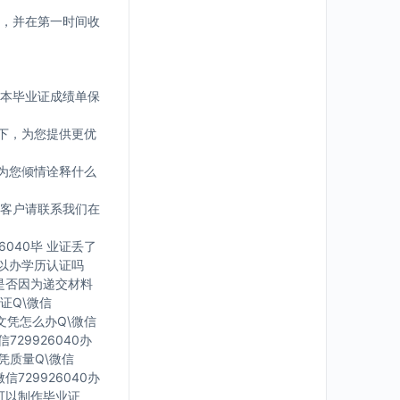
，并在第一时间收
版本毕业证成绩单保
下，为您提供更优
为您倾情诠释什么
客户请联系我们在
6040毕 业证丢了
可 以办学历认证吗
您是否因为递交材料
证Q\微信
有文凭怎么办Q\微信
729926040办
文凭质量Q\微信
信729926040办
里可以制作毕业证