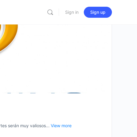
Sign in
Sign up
es serán muy valiosos...
View more