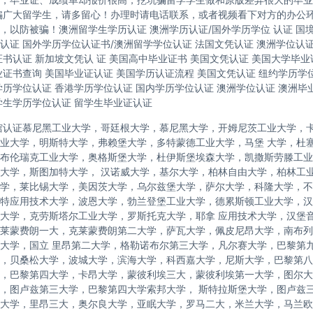
骗广大留学生，请多留心！办理时请电话联系，或者视频看下对方的办公
，以防被骗！澳洲留学生学历认证 澳洲学历认证/国外学历学位 认证 国
认证 国外学历学位认证书/澳洲留学学位认证 法国文凭认证 澳洲学位认
证书认证 新加坡文凭认 证 美国高中毕业证书 美国文凭认证 美国大学毕业
业证书查询 美国毕业证认证 美国学历认证流程 美国文凭认证 纽约学历学位
学历学位认证 香港学历学位认证 国内学历学位认证 澳洲学位认证 澳洲毕
学生学历学位认证 留学生毕业证认证
馆认证慕尼黑工业大学，哥廷根大学，慕尼黑大学，开姆尼茨工业大学，
业大学，明斯特大学，弗赖堡大学，多特蒙德工业大学，马堡 大学，杜
布伦瑞克工业大学，奥格斯堡大学，杜伊斯堡埃森大学，凯撒斯劳滕工业
大学，斯图加特大学， 汉诺威大学，基尔大学，柏林自由大学，柏林工
学，莱比锡大学，美因茨大学，乌尔兹堡大学，萨尔大学，科隆大学，不
特应用技术大学，波恩大学，勃兰登堡工业大学，德累斯顿工业大学，汉
大学，克劳斯塔尔工业大学，罗斯托克大学，耶拿 应用技术大学，汉堡
莱蒙费朗一大，克莱蒙费朗第二大学，萨瓦大学，佩皮尼昂大学，南布列
大学，国立 里昂第二大学，格勒诺布尔第三大学，凡尔赛大学，巴黎第
，贝桑松大学，波城大学，滨海大学，科西嘉大学，尼斯大学，巴黎第八
，巴黎第四大学，卡昂大学，蒙彼利埃三大，蒙彼利埃第一大学，图尔大学，
，图卢兹第三大学，巴黎第四大学索邦大学， 斯特拉斯堡大学，图卢兹
大学，里昂三大，奥尔良大学，亚眠大学，罗马二大，米兰大学，马兰欧