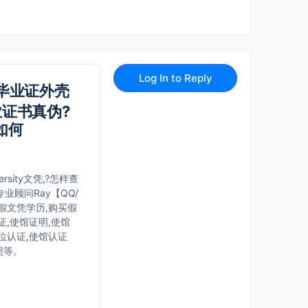
Log In to Reply
学毕业证外壳
毕业证书真伪?
如何
rsity文凭,?怎样查
顾问Ray【QQ/
造假文凭学历,购买假
证,使馆证明,使馆
位认证,使馆认证
照等。