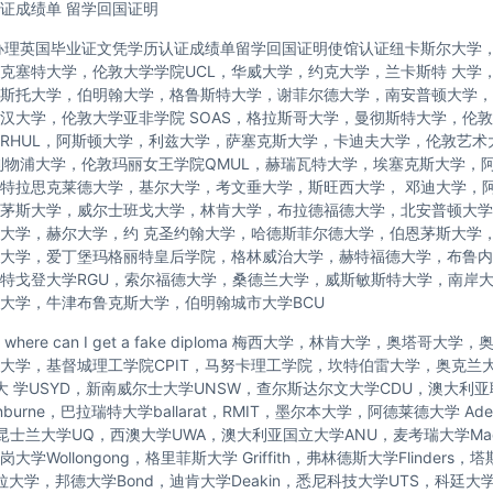
证成绩单 留学回国证明
办理英国毕业证文凭学历认证成绩单留学回国证明使馆认证纽卡斯尔大学
克塞特大学，伦敦大学学院UCL，华威大学，约克大学，兰卡斯特 大学
斯托大学，伯明翰大学，格鲁斯特大学，谢菲尔德大学，南安普顿大学，
汉大学，伦敦大学亚非学院 SOAS，格拉斯哥大学，曼彻斯特大学，伦敦
RHUL，阿斯顿大学，利兹大学，萨塞克斯大学，卡迪夫大学，伦敦艺术
利物浦大学，伦敦玛丽女王学院QMUL，赫瑞瓦特大学，埃塞克斯大学，
特拉思克莱德大学，基尔大学，考文垂大学，斯旺西大学， 邓迪大学，
茅斯大学，威尔士班戈大学，林肯大学，布拉德福德大学，北安普顿大学
大学，赫尔大学，约 克圣约翰大学，哈德斯菲尔德大学，伯恩茅斯大学
大学，爱丁堡玛格丽特皇后学院，格林威治大学，赫特福德大学，布鲁内
特戈登大学RGU，索尔福德大学，桑德兰大学，威斯敏斯特大学，南岸
大学，牛津布鲁克斯大学，伯明翰城市大学BCU
here can I get a fake diploma 梅西大学，林肯大学，奥塔哥大
托大学，基督城理工学院CPIT，马努卡理工学院，坎特伯雷大学，奥克兰
尼大 学USYD，新南威尔士大学UNSW，查尔斯达尔文大学CDU，澳大利
nburne，巴拉瑞特大学ballarat，RMIT，墨尔本大学，阿德莱德大学 Ade
，昆士兰大学UQ，西澳大学UWA，澳大利亚国立大学ANU，麦考瑞大学Macq
学Wollongong，格里菲斯大学 Griffith，弗林德斯大学Flinders
拉大学，邦德大学Bond，迪肯大学Deakin，悉尼科技大学UTS，科廷大学C