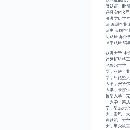
做认证，欺 
选择实体公司
澳洲学历学位
证 澳洲毕业
证书 美国毕
历认证 海外
证书认证 留
欧洲大学 使
达姆斯塔特工
鸿鲁尔大学，
学，亚琛工业
学，纽伦堡大
大学，安哈尔
大学，卡塞尔
鲁昂大学，克
一大学，第戎
学，昂热大学
大，雷恩一大
卢兹第一大学
大，里尔第三