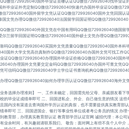
Q微信729926040国外毕业证去哪认证QQ微信729926040找毕业证
40国外毕业证外壳定制QQ微信729926040快速代办国外毕业证QQ微信729
信729926040国外留学文凭认证QQ微信729926040国外文凭回国认
40泰国文凭办理QQ微信729926040法国留学回国证明QQ微信729926040
Q微信729926040外国文凭在中国有用吗QQ微信729926040德国
40爱尔兰留学回国证明QQ微信729926040国外硕士文凭办理QQ微信72992
吗QQ微信729926040买国外文凭质量QQ微信729926040国外本
6040国外大学文凭高仿真制作QQ微信729926040办国外文凭可找工作QQ微
证QQ微信729926040办理国外毕业证价格QQ微信729926040国
926040办理国外文凭要交定金吗QQ微信729926040办国外可查文凭QQ微
可信吗QQ微信729926040学士学位证书查询机构QQ微信72992604
理QQ微信729926040如何办理学历认证QQ微信729926040海外
业务选择办理准则】 一、工作未确定，回国需先给父母、亲戚朋友看下学
校的毕业证成绩单即可 二、回国进私企、外企、自己做生意的情况 这些
且国内没有渠道去查询国外学历认证的真假，也不需要提供真实教育部认
绩单即可 三、回国进国企、银行等事业性单位或者考公务员的情况 办理
到教育部，办理真实教育部认证 教育部学历认证官网 诚招代理：本公司
有业余时间，有兴趣就请联系我们。 敬告：面对网上有些不良个人中介
，毕业证、成绩单却报价很高，挖坑骗留学学生做和原版差异很大的毕业