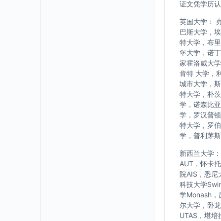
证文凭学历认
英国大学： 
巴斯大学，埃
特大学，布里
堡大学，诺丁
家霍洛威大学
肯特 大学，
城市大学，斯
特大学，朴茨
学，诺森比亚
学，罗汉普顿
特大学，罗伯
学，普利茅斯
新西兰大学： w
AUT，怀卡
院AIS，悉
科技大学Swi
学Monash
尔大学，卧龙岗大
UTAS，堪培