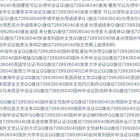
926040美国哪里可以办理毕业证Q\微信729926040澳洲 哪里可以办理
40留学生在哪里买毕业证Q\微信729926040加拿大哪里 可以办理毕业证Q\微
Q\微信729926040申请学校办理成绩单Q \微信729926040办理水
40办理悉尼大学成绩单Q\微信729926040多伦多办理成绩单Q\微信72992
729926040修改成绩 单分数Q\微信729926040办理多大成绩单Q\微信72
\微信729926040快速拿到国外文凭Q\微信729926040快速办理国外
40假毕业证能查出来吗Q\微信729926040假文凭网上能查到吗
假毕业证QQ微信729926040国外录取通知书办理QQ微信7299260
926040国外模版QQ微信729926040国外大学毕业证QQ微信729926
926040美国学位证书QQ微信729926040加拿大毕业证QQ微信72992
926040新西兰毕业证QQ微信729926040日本学位记QQ微信729926
040澳洲毕业证QQ微信729926040美国高校文凭QQ微信729926040
40美国烫金文凭QQ微信729926040国外文凭凹凸制作QQ微信7299260
040马来西亚毕业证QQ微信729926040国外毕业证防伪样本QQ微信72992
Q微信729926040国外假文凭制作QQ微信729926040办理国外文
40办理仿真文凭业务QQ微信729926040德国毕业证QQ微信72992604
40外国毕业证制作QQ微信729926040国外毕业证钢印制作QQ微信72992
729926040真实使馆教育部认证QQ微信729926040制作国外会计文
40国外文凭认证的方式QQ微信729926040国外文凭材料QQ微信729926
9926040国外大学学位证QQ微信729926040如何拿到国外毕业证QQ微信