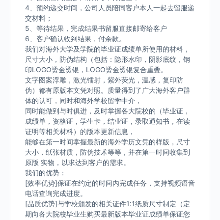
4、预约递交时间，公司人员陪同客户本人一起去留服递
交材料；
5、等待结果，完成结果书留服直接邮寄给客户
6、客户确认收到结果，付余款。
我们对海外大学及学院的毕业证成绩单所使用的材料，
尺寸大小，防伪结构（包括：隐形水印，阴影底纹，钢
印LOGO烫金烫银，LOGO烫金烫银复合重叠。
文字图案浮雕，激光镭射，紫外荧光，温感，复印防
伪）都有原版本文凭对照。质量得到了广大海外客户群
体的认可，同时和海外学校留学中介，
同时能做到与时俱进，及时掌握各大院校的（毕业证，
成绩单，资格证，学生卡，结业证，录取通知书，在读
证明等相关材料）的版本更新信息，
能够在第一时间掌握最新的海外学历文凭的样版，尺寸
大小，纸张材质，防伪技术等等，并在第一时间收集到
原版 实物，以求达到客户的需求。
我们的优势：
[效率优势]保证在约定的时间内完成任务，支持视频语音
电话查询完成进度。
[品质优势]与学校颁发的相关证件1:1纸质尺寸制定（定
期向各大院校毕业生购买最新版本毕业证成绩单保证您