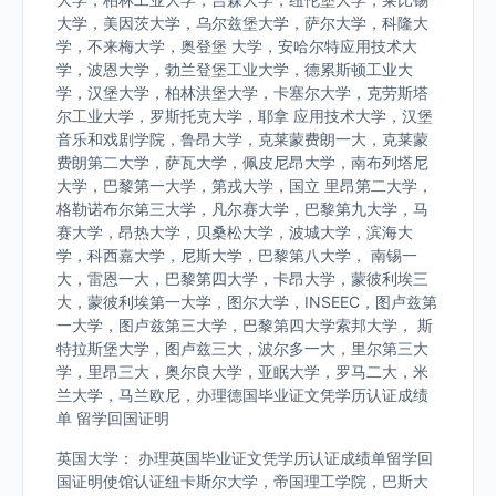
大学，美因茨大学，乌尔兹堡大学，萨尔大学，科隆大
学，不来梅大学，奥登堡 大学，安哈尔特应用技术大
学，波恩大学，勃兰登堡工业大学，德累斯顿工业大
学，汉堡大学，柏林洪堡大学，卡塞尔大学，克劳斯塔
尔工业大学，罗斯托克大学，耶拿 应用技术大学，汉堡
音乐和戏剧学院，鲁昂大学，克莱蒙费朗一大，克莱蒙
费朗第二大学，萨瓦大学，佩皮尼昂大学，南布列塔尼
大学，巴黎第一大学，第戎大学，国立 里昂第二大学，
格勒诺布尔第三大学，凡尔赛大学，巴黎第九大学，马
赛大学，昂热大学，贝桑松大学，波城大学，滨海大
学，科西嘉大学，尼斯大学，巴黎第八大学， 南锡一
大，雷恩一大，巴黎第四大学，卡昂大学，蒙彼利埃三
大，蒙彼利埃第一大学，图尔大学，INSEEC，图卢兹第
一大学，图卢兹第三大学，巴黎第四大学索邦大学， 斯
特拉斯堡大学，图卢兹三大，波尔多一大，里尔第三大
学，里昂三大，奥尔良大学，亚眠大学，罗马二大，米
兰大学，马兰欧尼，办理德国毕业证文凭学历认证成绩
单 留学回国证明
英国大学： 办理英国毕业证文凭学历认证成绩单留学回
国证明使馆认证纽卡斯尔大学，帝国理工学院，巴斯大