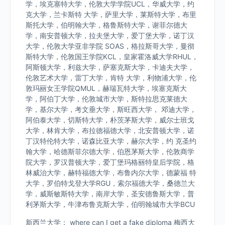
学，埃克塞特大学，伦敦大学学院UCL，华威大学，约
克大学，兰卡斯特 大学，萨里大学，莱斯特大学，布里
斯托大学，伯明翰大学，格鲁斯特大学，谢菲尔德大
学，南安普顿大学，拉夫堡大学，爱丁堡大学，诺丁汉
大学，伦敦大学亚非学院 SOAS，格拉斯哥大学，曼彻
斯特大学，伦敦国王学院KCL，皇家霍洛威大学RHUL，
阿斯顿大学，利兹大学，萨塞克斯大学，卡迪夫大学，
伦敦艺术大学，雷丁大学，肯特 大学，利物浦大学，伦
敦玛丽女王学院QMUL，赫瑞瓦特大学，埃塞克斯大
学，阿伯丁大学，伦敦城市大学，斯特拉思克莱德大
学，基尔大学，考文垂大学，斯旺西大学， 邓迪大学，
阿伯泰大学，切斯特大学，朴茨茅斯大学，威尔士班戈
大学，林肯大学，布拉德福德大学，北安普顿大学，诺
丁汉特伦特大学，诺森比亚大学，赫尔大学，约 克圣约
翰大学，哈德斯菲尔德大学，伯恩茅斯大学，伦敦商学
院大学，罗汉普顿大学，爱丁堡玛格丽特皇后学院，格
林威治大学，赫特福德大学，布鲁内尔大学，德蒙福 特
大学，罗伯特戈登大学RGU，索尔福德大学，桑德兰大
学，威斯敏斯特大学，南岸大学，圣安德鲁斯大学，普
利茅斯大学，牛津布鲁克斯大学，伯明翰城市大学BCU
新西兰大学： where can I get a fake diploma 梅西大