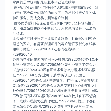
拿到的是学校内部最新版本毕业证成绩单）
[保密优势]我们绝不向任何个人或组织泄露您的隐私，致
力于在充分保护你隐私的前提下，为您提供更优质的体
验和服务。完成交易，删除客户资料
[价格优势]我们在保证合理定价的同时，坚持较高性价
比，通过品质和效率不断优化，为您倾情诠释什么是高
性价比。
本公司还可以按照客户原版印刷制作，且能够达到客户
理想的要求。有需要办理证件的客户请联系我们在线客
服中心微信：729926040 或咨询在线QQ：
729926040
办理假毕业证在国内能用吗Q\微信729926040挂科拿不
到毕业证怎么办Q\微信729926040毕 业证丢了怎么办
Q\微信729926040没有正常毕业怎么办理毕业证Q\微
信729926040没毕业可 以办学历认证吗Q\微信
729926040您是否因为中途辍学、挂科而没有正常毕业
Q\微信729926040您是否因为递交材料不齐而被拒之门
外Q\微信729926040您是否因没正常毕业而导致回国得
不到教 育部认证Q\微信729926040在校挂科了不想读
了、成绩不理想怎么办Q\微信729926040找工 作没有
文凭怎么办Q\微信729926040办理本科/研究生文凭