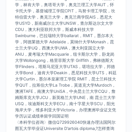
学，林肯大学，奥塔哥大学，奥克兰理工大学AUT，怀
卡托大学，基督城理工学院CPIT，马努卡理工学院，坎
特伯雷大学，奥克兰大学，奥克兰商学院AIS，悉尼大
学USYD，新南威尔士大学UNSW，查尔斯达尔文大学
CDU，澳大利亚联邦大学，斯威本科技大学
Swinburne，巴拉瑞特大学ballarat，RMIT，墨尔本大
学，阿德莱德大学 Adelaide，莫纳什大学Monash，昆
士兰大学UQ，西澳大学UWA，澳大利亚国立大学
ANU，麦考瑞大学Macquarie，纽卡斯尔大学，卧龙岗
大学Wollongong，格里菲斯大学 Griffith，弗林德斯大
学Flinders，塔斯马尼亚大学UTAS，堪培拉大学，邦德
大学Bond，迪肯大学Deakin，悉尼科技大学UTS，科廷
大学Curtin，墨尔本皇家理工学院 RMIT，昆士兰科技大
学QUT，拉筹伯大学La Trobe，莫道克大学Murdoch，
澳洲TAFE，南澳大学UniSA，中央昆士兰大学CQU，詹
姆斯库克大学JCU，新英格兰大学UNE，南 昆士兰大学
USQ，埃迪斯科文大学ECU，南十字星大学SCU，阳光
海岸大学，维多利亚大学Victoria，办理澳洲毕业证文凭
学历认证成绩单留学回国证明
〈本科学位咨询〉微信Q729926040快速办理法国阿尔
图瓦大学毕业证Universite D’artois diploma,?怎样查询