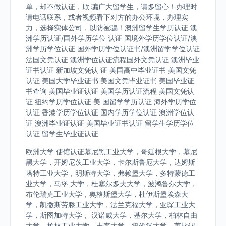
单，却不做认证，欺 骗广大留学生，请多留心！办理时
请电话联系，或者视频看下对方的办公环境，办理实
力，选择实体公司，以防被骗！澳洲留学生学历认证 澳
洲学历认证/国外学历学位 认证 国境外学历学位认证/澳
洲学历学位认证 国外学历学位认证书/澳洲留学学位认证
法国文凭认证 澳洲学位认证流程国外文凭认证 澳洲毕业
证书认证 新加坡文凭认 证 美国高中毕业证书 美国文凭
认证 美国大学毕业证书 美国文凭毕业证书 美国毕业证
书查询 美国毕业证认证 美国学历认证流程 美国文凭认
证 纽约学历学位认证 美 国留学学历认证 海外学历学位
认证 香港学历学位认证 国内学历学位认证 澳洲学位认
证 澳洲毕业证认证 美国毕业证书认证 留学生学历学位
认证 留学生毕业证认证
欧洲大学 使馆认证慕尼黑工业大学，哥廷根大学，慕尼
黑大学，开姆尼茨工业大学，卡尔斯鲁厄大学，达姆斯
塔特工业大学，明斯特大学，弗赖堡大学，多特蒙德工
业大学，马堡 大学，杜塞尔多夫大学，波鸿鲁尔大学，
布伦瑞克工业大学，奥格斯堡大学，杜伊斯堡埃森大
学，凯撒斯劳滕工业大学，法兰克福大学，亚琛工业大
学，斯图加特大学， 汉诺威大学，基尔大学，柏林自由
大学，柏林工业大学，吉森大学，纽伦堡大学，莱比锡