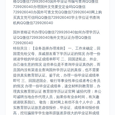
格QQ微信729926040国外毕业证书编号查询QQ微信
729926040办理国外文凭要交定金吗QQ微信
729926040办国外可查文凭QQ微信729926040网上购
买真文凭可信吗QQ微信729926040学士学位证书查询
机构QQ微信729926040
国外资格证书办理QQ微信729926040如何办理学历认
证QQ微信729926040海外文凭认证办理QQ微信
729926040
特别关注：【业务选择办理准则】 一、工作未确定，回
国需先给父母、亲戚朋友看下学历认证的情况 办理一份
就读学校的毕业证成绩单即可 二、回国进私企、外企、
自己做生意的情况 这些单位是不查询毕业证真伪的，而
且国内没有渠道去查询国外学历认证的真假，也不需要
提供真实教育部认证。鉴于此，办理一份毕业证成绩单
即可 三、回国进国企、银行等事业性单位或者考公务员
的情况 办理一份毕业证成绩单，递交材料到教育部，办
理真实教育部认证 教育部学历认证官网 诚招代理：本公
司诚聘当地合作代理人员，如果你有业余时间，有兴趣
就请联系我们。 敬告：面对网上有些不良个人中介，真
实教育部认证故意虚假报价，毕业证、成绩单却报价很
高，挖坑骗留学学生做和原版差异很大的毕业证和成绩