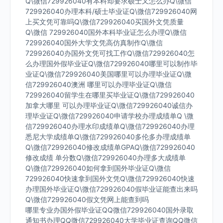
Q\微信729926040有本科却要求硕士又怎么办Q\微信
729926040办理本科/硕士毕业证Q\微信729926040网
上买文凭可靠吗Q\微信729926040买国外文凭质量
Q\微信 729926040国外本科毕业证怎么办理Q\微信
729926040国外大学文凭高仿真制作Q\微信
729926040办国外文凭可找工作Q\微信729926040怎
么办理国外假毕业证Q\微信729926040哪里可以制作毕
业证Q\微信729926040美国哪里可以办理毕业证Q\微
信729926040澳洲 哪里可以办理毕业证Q\微信
729926040留学生在哪里买毕业证Q\微信729926040
加拿大哪里 可以办理毕业证Q\微信729926040诚信办
理毕业证Q\微信729926040申请学校办理成绩单Q \微
信729926040办理水印成绩单Q\微信729926040办理
悉尼大学成绩单Q\微信729926040多伦多办理成绩单
Q\微信729926040修改成绩单GPAQ\微信729926040
修改成绩 单分数Q\微信729926040办理多大成绩单
Q\微信729926040如何拿到国外毕业证Q\微信
729926040快速拿到国外文凭Q\微信729926040快速
办理国外毕业证Q\微信729926040假毕业证能查出来吗
Q\微信729926040假文凭网上能查到吗
哪里专业办国外假毕业证QQ微信729926040国外录取
通知书办理QQ微信729926040大学毕业证查询QQ微信