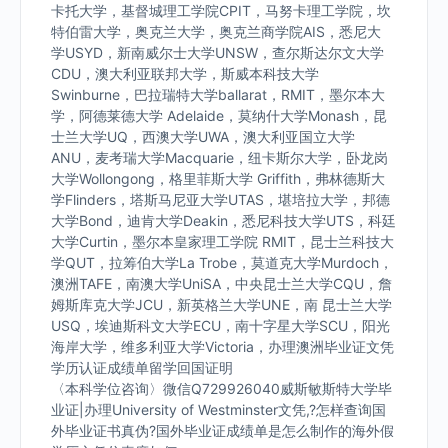
卡托大学，基督城理工学院CPIT，马努卡理工学院，坎
特伯雷大学，奥克兰大学，奥克兰商学院AIS，悉尼大
学USYD，新南威尔士大学UNSW，查尔斯达尔文大学
CDU，澳大利亚联邦大学，斯威本科技大学
Swinburne，巴拉瑞特大学ballarat，RMIT，墨尔本大
学，阿德莱德大学 Adelaide，莫纳什大学Monash，昆
士兰大学UQ，西澳大学UWA，澳大利亚国立大学
ANU，麦考瑞大学Macquarie，纽卡斯尔大学，卧龙岗
大学Wollongong，格里菲斯大学 Griffith，弗林德斯大
学Flinders，塔斯马尼亚大学UTAS，堪培拉大学，邦德
大学Bond，迪肯大学Deakin，悉尼科技大学UTS，科廷
大学Curtin，墨尔本皇家理工学院 RMIT，昆士兰科技大
学QUT，拉筹伯大学La Trobe，莫道克大学Murdoch，
澳洲TAFE，南澳大学UniSA，中央昆士兰大学CQU，詹
姆斯库克大学JCU，新英格兰大学UNE，南 昆士兰大学
USQ，埃迪斯科文大学ECU，南十字星大学SCU，阳光
海岸大学，维多利亚大学Victoria，办理澳洲毕业证文凭
学历认证成绩单留学回国证明
〈本科学位咨询〉微信Q729926040威斯敏斯特大学毕
业证|办理University of Westminster文凭,?怎样查询国
外毕业证书真伪?国外毕业证成绩单是怎么制作的海外假