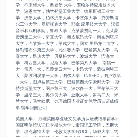
学，不来梅大学，奥登堡 大学，安哈尔特应用技术大
学，波恩大学，勃兰登堡工业大学，德累斯顿工业大
学，汉堡大学，柏林洪堡大学，卡塞尔大学，克劳斯塔
尔工业大学，罗斯托克大学，耶拿 应用技术大学，汉堡
音乐和戏剧学院，鲁昂大学，克莱蒙费朗一大，克莱蒙
费朗第二大学，萨瓦大学，佩皮尼昂大学，南布列塔尼
大学，巴黎第一大学，第戎大学，国立 里昂第二大学，
格勒诺布尔第三大学，凡尔赛大学，巴黎第九大学，马
赛大学，昂热大学，贝桑松大学，波城大学，滨海大
学，科西嘉大学，尼斯大学，巴黎第八大学， 南锡一
大，雷恩一大，巴黎第四大学，卡昂大学，蒙彼利埃三
大，蒙彼利埃第一大学，图尔大学，INSEEC，图卢兹第
一大学，图卢兹第三大学，巴黎第四大学索邦大学， 斯
特拉斯堡大学，图卢兹三大，波尔多一大，里尔第三大
学，里昂三大，奥尔良大学，亚眠大学，罗马二大，米
兰大学，马兰欧尼，办理德国毕业证文凭学历认证成绩
单 留学回国证明
英国大学： 办理英国毕业证文凭学历认证成绩单留学回
国证明使馆认证纽卡斯尔大学，帝国理工学院，巴斯大
学，埃克塞特大学，伦敦大学学院UCL，华威大学，约