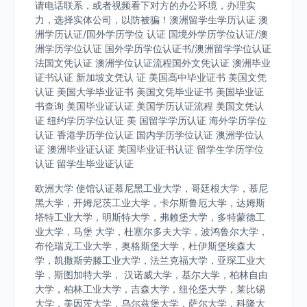
请电话联系，或者视频看下对方的办公环境，办理实
力，选择实体公司，以防被骗！澳洲留学生学历认证 澳
洲学历认证/国外学历学位 认证 国境外学历学位认证/澳
洲学历学位认证 国外学历学位认证书/澳洲留学学位认证
法国文凭认证 澳洲学位认证流程国外文凭认证 澳洲毕业
证书认证 新加坡文凭认 证 美国高中毕业证书 美国文凭
认证 美国大学毕业证书 美国文凭毕业证书 美国毕业证
书查询 美国毕业证认证 美国学历认证流程 美国文凭认
证 纽约学历学位认证 美 国留学学历认证 海外学历学位
认证 香港学历学位认证 国内学历学位认证 澳洲学位认
证 澳洲毕业证认证 美国毕业证书认证 留学生学历学位
认证 留学生毕业证认证
欧洲大学 使馆认证慕尼黑工业大学，哥廷根大学，慕尼
黑大学，开姆尼茨工业大学，卡尔斯鲁厄大学，达姆斯
塔特工业大学，明斯特大学，弗赖堡大学，多特蒙德工
业大学，马堡 大学，杜塞尔多夫大学，波鸿鲁尔大学，
布伦瑞克工业大学，奥格斯堡大学，杜伊斯堡埃森大
学，凯撒斯劳滕工业大学，法兰克福大学，亚琛工业大
学，斯图加特大学， 汉诺威大学，基尔大学，柏林自由
大学，柏林工业大学，吉森大学，纽伦堡大学，莱比锡
大学，美因茨大学，乌尔兹堡大学，萨尔大学，科隆大