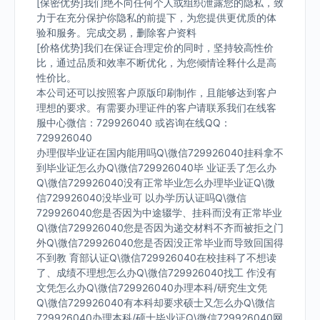
[保密优势]我们绝不向任何个人或组织泄露您的隐私，致
力于在充分保护你隐私的前提下，为您提供更优质的体
验和服务。完成交易，删除客户资料
[价格优势]我们在保证合理定价的同时，坚持较高性价
比，通过品质和效率不断优化，为您倾情诠释什么是高
性价比。
本公司还可以按照客户原版印刷制作，且能够达到客户
理想的要求。有需要办理证件的客户请联系我们在线客
服中心微信：729926040 或咨询在线QQ：
729926040
办理假毕业证在国内能用吗Q\微信729926040挂科拿不
到毕业证怎么办Q\微信729926040毕 业证丢了怎么办
Q\微信729926040没有正常毕业怎么办理毕业证Q\微
信729926040没毕业可 以办学历认证吗Q\微信
729926040您是否因为中途辍学、挂科而没有正常毕业
Q\微信729926040您是否因为递交材料不齐而被拒之门
外Q\微信729926040您是否因没正常毕业而导致回国得
不到教 育部认证Q\微信729926040在校挂科了不想读
了、成绩不理想怎么办Q\微信729926040找工 作没有
文凭怎么办Q\微信729926040办理本科/研究生文凭
Q\微信729926040有本科却要求硕士又怎么办Q\微信
729926040办理本科/硕士毕业证Q\微信729926040网