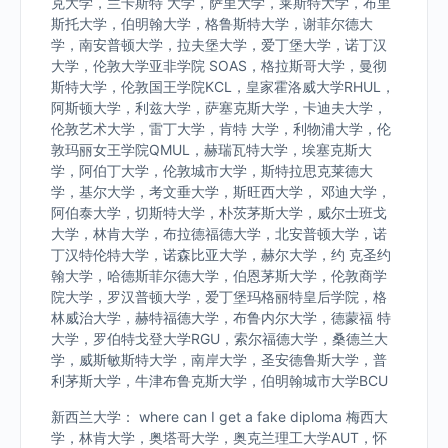
克大学，兰卡斯特 大学，萨里大学，莱斯特大学，布里
斯托大学，伯明翰大学，格鲁斯特大学，谢菲尔德大
学，南安普顿大学，拉夫堡大学，爱丁堡大学，诺丁汉
大学，伦敦大学亚非学院 SOAS，格拉斯哥大学，曼彻
斯特大学，伦敦国王学院KCL，皇家霍洛威大学RHUL，
阿斯顿大学，利兹大学，萨塞克斯大学，卡迪夫大学，
伦敦艺术大学，雷丁大学，肯特 大学，利物浦大学，伦
敦玛丽女王学院QMUL，赫瑞瓦特大学，埃塞克斯大
学，阿伯丁大学，伦敦城市大学，斯特拉思克莱德大
学，基尔大学，考文垂大学，斯旺西大学， 邓迪大学，
阿伯泰大学，切斯特大学，朴茨茅斯大学，威尔士班戈
大学，林肯大学，布拉德福德大学，北安普顿大学，诺
丁汉特伦特大学，诺森比亚大学，赫尔大学，约 克圣约
翰大学，哈德斯菲尔德大学，伯恩茅斯大学，伦敦商学
院大学，罗汉普顿大学，爱丁堡玛格丽特皇后学院，格
林威治大学，赫特福德大学，布鲁内尔大学，德蒙福 特
大学，罗伯特戈登大学RGU，索尔福德大学，桑德兰大
学，威斯敏斯特大学，南岸大学，圣安德鲁斯大学，普
利茅斯大学，牛津布鲁克斯大学，伯明翰城市大学BCU
新西兰大学： where can I get a fake diploma 梅西大
学，林肯大学，奥塔哥大学，奥克兰理工大学AUT，怀