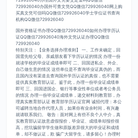
729926040办国外可查文凭QQ微信729926040网上购
买真文凭可信吗QQ微信729926040学士学位证书查询
机构QQ微信729926040
国外资格证书办理QQ微信729926040如何办理学历认
证QQ微信729926040海外文凭认证办理QQ微信
729926040
特别关注：【业务选择办理准则】 一、工作未确定，回
国需先给父母、亲戚朋友看下学历认证的情况 办理一份
就读学校的毕业证成绩单即可 二、回国进私企、外企、
自己做生意的情况 这些单位是不查询毕业证真伪的，而
且国内没有渠道去查询国外学历认证的真假，也不需要
提供真实教育部认证。鉴于此，办理一份毕业证成绩单
即可 三、回国进国企、银行等事业性单位或者考公务员
的情况 办理一份毕业证成绩单，递交材料到教育部，办
理真实教育部认证 教育部学历认证官网 诚招代理：本公
司诚聘当地合作代理人员，如果你有业余时间，有兴趣
就请联系我们。 敬告：面对网上有些不良个人中介，真
实教育部认证故意虚假报价，毕业证、成绩单却报价很
高，挖坑骗留学学生做和原版差异很大的毕业证和成绩
单，却不做认证，欺 骗广大留学生，请多留心！办理时