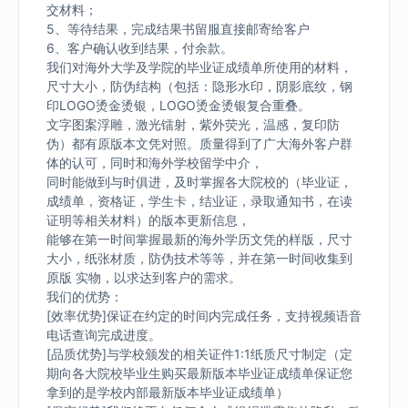
交材料；
5、等待结果，完成结果书留服直接邮寄给客户
6、客户确认收到结果，付余款。
我们对海外大学及学院的毕业证成绩单所使用的材料，
尺寸大小，防伪结构（包括：隐形水印，阴影底纹，钢
印LOGO烫金烫银，LOGO烫金烫银复合重叠。
文字图案浮雕，激光镭射，紫外荧光，温感，复印防
伪）都有原版本文凭对照。质量得到了广大海外客户群
体的认可，同时和海外学校留学中介，
同时能做到与时俱进，及时掌握各大院校的（毕业证，
成绩单，资格证，学生卡，结业证，录取通知书，在读
证明等相关材料）的版本更新信息，
能够在第一时间掌握最新的海外学历文凭的样版，尺寸
大小，纸张材质，防伪技术等等，并在第一时间收集到
原版 实物，以求达到客户的需求。
我们的优势：
[效率优势]保证在约定的时间内完成任务，支持视频语音
电话查询完成进度。
[品质优势]与学校颁发的相关证件1:1纸质尺寸制定（定
期向各大院校毕业生购买最新版本毕业证成绩单保证您
拿到的是学校内部最新版本毕业证成绩单）