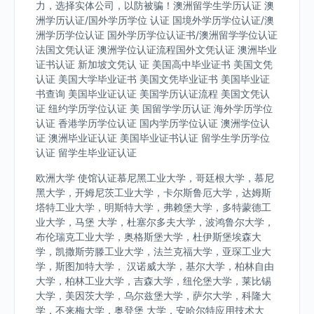
力，选择实体公司，以防被骗！澳洲留学生学历认证 澳
洲学历认证/国外学历学位 认证 国境外学历学位认证/澳
洲学历学位认证 国外学历学位认证书/澳洲留学学位认证
法国文凭认证 澳洲学位认证流程国外文凭认证 澳洲毕业
证书认证 新加坡文凭认 证 美国高中毕业证书 美国文凭
认证 美国大学毕业证书 美国文凭毕业证书 美国毕业证
书查询 美国毕业证认证 美国学历认证流程 美国文凭认
证 纽约学历学位认证 美 国留学学历认证 海外学历学位
认证 香港学历学位认证 国内学历学位认证 澳洲学位认
证 澳洲毕业证认证 美国毕业证书认证 留学生学历学位
认证 留学生毕业证认证
欧洲大学 使馆认证慕尼黑工业大学，哥廷根大学，慕尼
黑大学，开姆尼茨工业大学，卡尔斯鲁厄大学，达姆斯
塔特工业大学，明斯特大学，弗赖堡大学，多特蒙德工
业大学，马堡 大学，杜塞尔多夫大学，波鸿鲁尔大学，
布伦瑞克工业大学，奥格斯堡大学，杜伊斯堡埃森大
学，凯撒斯劳滕工业大学，法兰克福大学，亚琛工业大
学，斯图加特大学， 汉诺威大学，基尔大学，柏林自由
大学，柏林工业大学，吉森大学，纽伦堡大学，莱比锡
大学，美因茨大学，乌尔兹堡大学，萨尔大学，科隆大
学，不来梅大学，奥登堡 大学，安哈尔特应用技术大