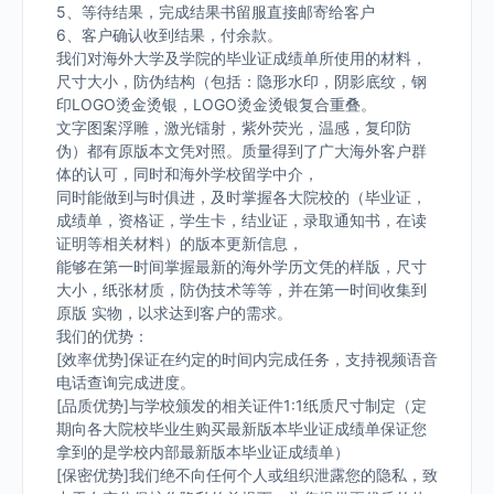
5、等待结果，完成结果书留服直接邮寄给客户
6、客户确认收到结果，付余款。
我们对海外大学及学院的毕业证成绩单所使用的材料，
尺寸大小，防伪结构（包括：隐形水印，阴影底纹，钢
印LOGO烫金烫银，LOGO烫金烫银复合重叠。
文字图案浮雕，激光镭射，紫外荧光，温感，复印防
伪）都有原版本文凭对照。质量得到了广大海外客户群
体的认可，同时和海外学校留学中介，
同时能做到与时俱进，及时掌握各大院校的（毕业证，
成绩单，资格证，学生卡，结业证，录取通知书，在读
证明等相关材料）的版本更新信息，
能够在第一时间掌握最新的海外学历文凭的样版，尺寸
大小，纸张材质，防伪技术等等，并在第一时间收集到
原版 实物，以求达到客户的需求。
我们的优势：
[效率优势]保证在约定的时间内完成任务，支持视频语音
电话查询完成进度。
[品质优势]与学校颁发的相关证件1:1纸质尺寸制定（定
期向各大院校毕业生购买最新版本毕业证成绩单保证您
拿到的是学校内部最新版本毕业证成绩单）
[保密优势]我们绝不向任何个人或组织泄露您的隐私，致