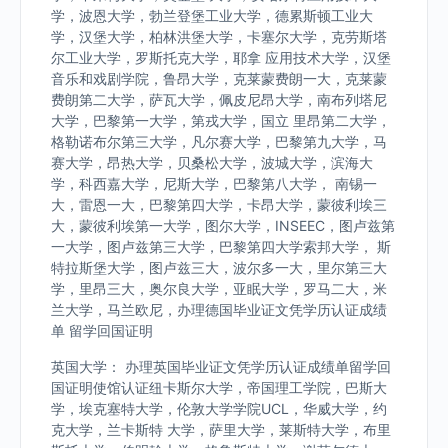
学，波恩大学，勃兰登堡工业大学，德累斯顿工业大
学，汉堡大学，柏林洪堡大学，卡塞尔大学，克劳斯塔
尔工业大学，罗斯托克大学，耶拿 应用技术大学，汉堡
音乐和戏剧学院，鲁昂大学，克莱蒙费朗一大，克莱蒙
费朗第二大学，萨瓦大学，佩皮尼昂大学，南布列塔尼
大学，巴黎第一大学，第戎大学，国立 里昂第二大学，
格勒诺布尔第三大学，凡尔赛大学，巴黎第九大学，马
赛大学，昂热大学，贝桑松大学，波城大学，滨海大
学，科西嘉大学，尼斯大学，巴黎第八大学， 南锡一
大，雷恩一大，巴黎第四大学，卡昂大学，蒙彼利埃三
大，蒙彼利埃第一大学，图尔大学，INSEEC，图卢兹第
一大学，图卢兹第三大学，巴黎第四大学索邦大学， 斯
特拉斯堡大学，图卢兹三大，波尔多一大，里尔第三大
学，里昂三大，奥尔良大学，亚眠大学，罗马二大，米
兰大学，马兰欧尼，办理德国毕业证文凭学历认证成绩
单 留学回国证明
英国大学： 办理英国毕业证文凭学历认证成绩单留学回
国证明使馆认证纽卡斯尔大学，帝国理工学院，巴斯大
学，埃克塞特大学，伦敦大学学院UCL，华威大学，约
克大学，兰卡斯特 大学，萨里大学，莱斯特大学，布里