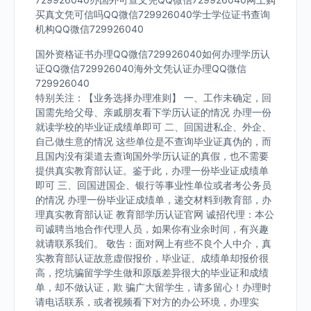
买真文凭可信吗QQ微信729926040学士学位证书查询
机构QQ微信729926040
国外资格证书办理QQ微信729926040如何办理学历认
证QQ微信729926040海外文凭认证办理QQ微信
729926040
特别关注：【业务选择办理准则】 一、工作未确定，回
国需先给父母、亲戚朋友看下学历认证的情况 办理一份
就读学校的毕业证成绩单即可 二、回国进私企、外企、
自己做生意的情况 这些单位是不查询毕业证真伪的，而
且国内没有渠道去查询国外学历认证的真假，也不需要
提供真实教育部认证。鉴于此，办理一份毕业证成绩单
即可 三、回国进国企、银行等事业性单位或者考公务员
的情况 办理一份毕业证成绩单，递交材料到教育部，办
理真实教育部认证 教育部学历认证官网 诚招代理：本公
司诚聘当地合作代理人员，如果你有业余时间，有兴趣
就请联系我们。 敬告：面对网上有些不良个人中介，真
实教育部认证故意虚假报价，毕业证、成绩单却报价很
高，挖坑骗留学学生做和原版差异很大的毕业证和成绩
单，却不做认证，欺 骗广大留学生，请多留心！办理时
请电话联系，或者视频看下对方的办公环境，办理实