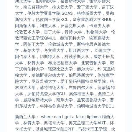
斯托大学，伯明翰大学，格鲁斯特大学，谢菲尔德大
学，南安普顿大学，拉夫堡大学，爱丁堡大学，诺丁汉
大学，伦敦大学亚非学院 SOAS，格拉斯哥大学，曼彻
斯特大学，伦敦国王学院KCL，皇家霍洛威大学RHUL，
阿斯顿大学，利兹大学，萨塞克斯大学，卡迪夫大学，
伦敦艺术大学，雷丁大学，肯特 大学，利物浦大学，伦
敦玛丽女王学院QMUL，赫瑞瓦特大学，埃塞克斯大
学，阿伯丁大学，伦敦城市大学，斯特拉思克莱德大
学，基尔大学，考文垂大学，斯旺西大学， 邓迪大学，
阿伯泰大学，切斯特大学，朴茨茅斯大学，威尔士班戈
大学，林肯大学，布拉德福德大学，北安普顿大学，诺
丁汉特伦特大学，诺森比亚大学，赫尔大学，约 克圣约
翰大学，哈德斯菲尔德大学，伯恩茅斯大学，伦敦商学
院大学，罗汉普顿大学，爱丁堡玛格丽特皇后学院，格
林威治大学，赫特福德大学，布鲁内尔大学，德蒙福 特
大学，罗伯特戈登大学RGU，索尔福德大学，桑德兰大
学，威斯敏斯特大学，南岸大学，圣安德鲁斯大学，普
利茅斯大学，牛津布鲁克斯大学，伯明翰城市大学BCU
新西兰大学： where can I get a fake diploma 梅西大
学，林肯大学，奥塔哥大学，奥克兰理工大学AUT，怀
卡托大学，基督城理工学院CPIT，马努卡理工学院，坎