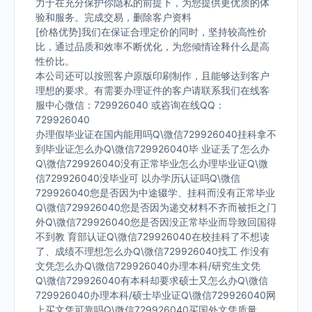
力于在充分保护你隐私的前提下，为您提供更优质的体
验和服务。完成交易，删除客户资料
[价格优势]我们在保证合理定价的同时，坚持较高性价
比，通过品质和效率不断优化，为您倾情诠释什么是高
性价比。
本公司还可以按照客户原版印刷制作，且能够达到客户
理想的要求。有需要办理证件的客户请联系我们在线客
服中心微信：729926040 或咨询在线QQ：
729926040
办理假毕业证在国内能用吗Q\微信729926040挂科拿不
到毕业证怎么办Q\微信729926040毕 业证丢了怎么办
Q\微信729926040没有正常毕业怎么办理毕业证Q\微
信729926040没毕业可 以办学历认证吗Q\微信
729926040您是否因为中途辍学、挂科而没有正常毕业
Q\微信729926040您是否因为递交材料不齐而被拒之门
外Q\微信729926040您是否因没正常毕业而导致回国得
不到教 育部认证Q\微信729926040在校挂科了不想读
了、成绩不理想怎么办Q\微信729926040找工 作没有
文凭怎么办Q\微信729926040办理本科/研究生文凭
Q\微信729926040有本科却要求硕士又怎么办Q\微信
729926040办理本科/硕士毕业证Q\微信729926040网
上买文凭可靠吗Q\微信729926040买国外文凭质量