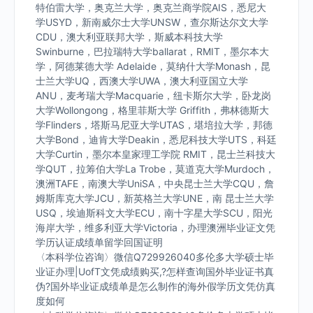
特伯雷大学，奥克兰大学，奥克兰商学院AIS，悉尼大
学USYD，新南威尔士大学UNSW，查尔斯达尔文大学
CDU，澳大利亚联邦大学，斯威本科技大学
Swinburne，巴拉瑞特大学ballarat，RMIT，墨尔本大
学，阿德莱德大学 Adelaide，莫纳什大学Monash，昆
士兰大学UQ，西澳大学UWA，澳大利亚国立大学
ANU，麦考瑞大学Macquarie，纽卡斯尔大学，卧龙岗
大学Wollongong，格里菲斯大学 Griffith，弗林德斯大
学Flinders，塔斯马尼亚大学UTAS，堪培拉大学，邦德
大学Bond，迪肯大学Deakin，悉尼科技大学UTS，科廷
大学Curtin，墨尔本皇家理工学院 RMIT，昆士兰科技大
学QUT，拉筹伯大学La Trobe，莫道克大学Murdoch，
澳洲TAFE，南澳大学UniSA，中央昆士兰大学CQU，詹
姆斯库克大学JCU，新英格兰大学UNE，南 昆士兰大学
USQ，埃迪斯科文大学ECU，南十字星大学SCU，阳光
海岸大学，维多利亚大学Victoria，办理澳洲毕业证文凭
学历认证成绩单留学回国证明
〈本科学位咨询〉微信Q729926040多伦多大学硕士毕
业证办理|UofT文凭成绩购买,?怎样查询国外毕业证书真
伪?国外毕业证成绩单是怎么制作的海外假学历文凭仿真
度如何