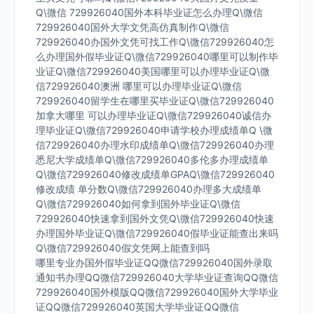
Q\微信 729926040国外本科毕业证怎么办理Q\微信
729926040国外大学文凭高仿真制作Q\微信
729926040办国外文凭可找工作Q\微信729926040怎
么办理国外假毕业证Q\微信729926040哪里可以制作毕
业证Q\微信729926040美国哪里可以办理毕业证Q\微
信729926040澳洲 哪里可以办理毕业证Q\微信
729926040留学生在哪里买毕业证Q\微信729926040
加拿大哪里 可以办理毕业证Q\微信729926040诚信办
理毕业证Q\微信729926040申请学校办理成绩单Q \微
信729926040办理水印成绩单Q\微信729926040办理
悉尼大学成绩单Q\微信729926040多伦多办理成绩单
Q\微信729926040修改成绩单GPAQ\微信729926040
修改成绩 单分数Q\微信729926040办理多大成绩单
Q\微信729926040如何拿到国外毕业证Q\微信
729926040快速拿到国外文凭Q\微信729926040快速
办理国外毕业证Q\微信729926040假毕业证能查出来吗
Q\微信729926040假文凭网上能查到吗
哪里专业办国外假毕业证QQ微信729926040国外录取
通知书办理QQ微信729926040大学毕业证查询QQ微信
729926040国外模版QQ微信729926040国外大学毕业
证QQ微信729926040英国大学毕业证QQ微信