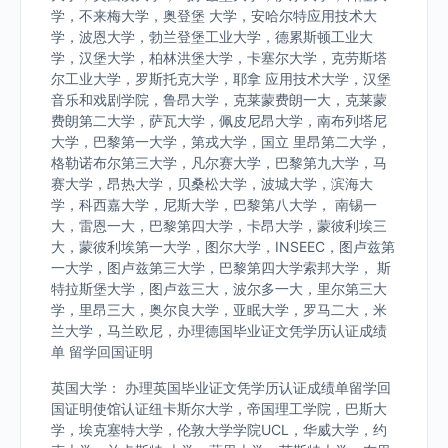
学，不来梅大学，奥登堡 大学，安哈尔特应用技术大
学，波恩大学，勃兰登堡工业大学，德累斯顿工业大
学，汉堡大学，柏林洪堡大学，卡塞尔大学，克劳斯塔
尔工业大学，罗斯托克大学，耶拿 应用技术大学，汉堡
音乐和戏剧学院，鲁昂大学，克莱蒙费朗一大，克莱蒙
费朗第二大学，萨瓦大学，佩皮尼昂大学，南布列塔尼
大学，巴黎第一大学，第戎大学，国立 里昂第二大学，
格勒诺布尔第三大学，凡尔赛大学，巴黎第九大学，马
赛大学，昂热大学，贝桑松大学，波城大学，滨海大
学，科西嘉大学，尼斯大学，巴黎第八大学， 南锡一
大，雷恩一大，巴黎第四大学，卡昂大学，蒙彼利埃三
大，蒙彼利埃第一大学，图尔大学，INSEEC，图卢兹第
一大学，图卢兹第三大学，巴黎第四大学索邦大学， 斯
特拉斯堡大学，图卢兹三大，波尔多一大，里尔第三大
学，里昂三大，奥尔良大学，亚眠大学，罗马二大，米
兰大学，马兰欧尼，办理德国毕业证文凭学历认证成绩
单 留学回国证明
英国大学： 办理英国毕业证文凭学历认证成绩单留学回
国证明使馆认证纽卡斯尔大学，帝国理工学院，巴斯大
学，埃克塞特大学，伦敦大学学院UCL，华威大学，约