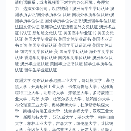
请电话联系，或者视频看下对方的办公环境，办理实
力，选择实体公司，以防被骗！澳洲留学生学历认证 澳
洲学历认证/国外学历学位 认证 国境外学历学位认证/澳
洲学历学位认证 国外学历学位认证书/澳洲留学学位认证
法国文凭认证 澳洲学位认证流程国外文凭认证 澳洲毕业
证书认证 新加坡文凭认 证 美国高中毕业证书 美国文凭
认证 美国大学毕业证书 美国文凭毕业证书 美国毕业证
书查询 美国毕业证认证 美国学历认证流程 美国文凭认
证 纽约学历学位认证 美 国留学学历认证 海外学历学位
认证 香港学历学位认证 国内学历学位认证 澳洲学位认
证 澳洲毕业证认证 美国毕业证书认证 留学生学历学位
认证 留学生毕业证认证
欧洲大学 使馆认证慕尼黑工业大学，哥廷根大学，慕尼
黑大学，开姆尼茨工业大学，卡尔斯鲁厄大学，达姆斯
塔特工业大学，明斯特大学，弗赖堡大学，多特蒙德工
业大学，马堡 大学，杜塞尔多夫大学，波鸿鲁尔大学，
布伦瑞克工业大学，奥格斯堡大学，杜伊斯堡埃森大
学，凯撒斯劳滕工业大学，法兰克福大学，亚琛工业大
学，斯图加特大学， 汉诺威大学，基尔大学，柏林自由
大学，柏林工业大学，吉森大学，纽伦堡大学，莱比锡
大学，美因茨大学，乌尔兹堡大学，萨尔大学，科隆大