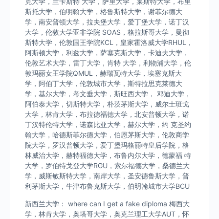
克大学，兰卡斯特 大学，萨里大学，莱斯特大学，布里
斯托大学，伯明翰大学，格鲁斯特大学，谢菲尔德大
学，南安普顿大学，拉夫堡大学，爱丁堡大学，诺丁汉
大学，伦敦大学亚非学院 SOAS，格拉斯哥大学，曼彻
斯特大学，伦敦国王学院KCL，皇家霍洛威大学RHUL，
阿斯顿大学，利兹大学，萨塞克斯大学，卡迪夫大学，
伦敦艺术大学，雷丁大学，肯特 大学，利物浦大学，伦
敦玛丽女王学院QMUL，赫瑞瓦特大学，埃塞克斯大
学，阿伯丁大学，伦敦城市大学，斯特拉思克莱德大
学，基尔大学，考文垂大学，斯旺西大学， 邓迪大学，
阿伯泰大学，切斯特大学，朴茨茅斯大学，威尔士班戈
大学，林肯大学，布拉德福德大学，北安普顿大学，诺
丁汉特伦特大学，诺森比亚大学，赫尔大学，约 克圣约
翰大学，哈德斯菲尔德大学，伯恩茅斯大学，伦敦商学
院大学，罗汉普顿大学，爱丁堡玛格丽特皇后学院，格
林威治大学，赫特福德大学，布鲁内尔大学，德蒙福 特
大学，罗伯特戈登大学RGU，索尔福德大学，桑德兰大
学，威斯敏斯特大学，南岸大学，圣安德鲁斯大学，普
利茅斯大学，牛津布鲁克斯大学，伯明翰城市大学BCU
新西兰大学： where can I get a fake diploma 梅西大
学，林肯大学，奥塔哥大学，奥克兰理工大学AUT，怀