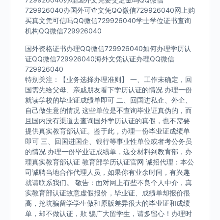
729926040办国外可查文凭QQ微信729926040网上购
买真文凭可信吗QQ微信729926040学士学位证书查询
机构QQ微信729926040
国外资格证书办理QQ微信729926040如何办理学历认
证QQ微信729926040海外文凭认证办理QQ微信
729926040
特别关注：【业务选择办理准则】 一、工作未确定，回
国需先给父母、亲戚朋友看下学历认证的情况 办理一份
就读学校的毕业证成绩单即可 二、回国进私企、外企、
自己做生意的情况 这些单位是不查询毕业证真伪的，而
且国内没有渠道去查询国外学历认证的真假，也不需要
提供真实教育部认证。鉴于此，办理一份毕业证成绩单
即可 三、回国进国企、银行等事业性单位或者考公务员
的情况 办理一份毕业证成绩单，递交材料到教育部，办
理真实教育部认证 教育部学历认证官网 诚招代理：本公
司诚聘当地合作代理人员，如果你有业余时间，有兴趣
就请联系我们。 敬告：面对网上有些不良个人中介，真
实教育部认证故意虚假报价，毕业证、成绩单却报价很
高，挖坑骗留学学生做和原版差异很大的毕业证和成绩
单，却不做认证，欺 骗广大留学生，请多留心！办理时