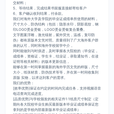
交材料；
5、等待结果，完成结果书留服直接邮寄给客户
6、客户确认收到结果，付余款。
我们对海外大学及学院的毕业证成绩单所使用的材料，
尺寸大小，防伪结构（包括：隐形水印，阴影底纹，钢
印LOGO烫金烫银，LOGO烫金烫银复合重叠。
文字图案浮雕，激光镭射，紫外荧光，温感，复印防
伪）都有原版本文凭对照。质量得到了广大海外客户群
体的认可，同时和海外学校留学中介，
同时能做到与时俱进，及时掌握各大院校的（毕业证，
成绩单，资格证，学生卡，结业证，录取通知书，在读
证明等相关材料）的版本更新信息，
能够在第一时间掌握最新的海外学历文凭的样版，尺寸
大小，纸张材质，防伪技术等等，并在第一时间收集到
原版 实物，以求达到客户的需求。
我们的优势：
[效率优势]保证在约定的时间内完成任务，支持视频语音
电话查询完成进度。
[品质优势]与学校颁发的相关证件1:1纸质尺寸制定（定
期向各大院校毕业生购买最新版本毕业证成绩单保证您
拿到的是学校内部最新版本毕业证成绩单）