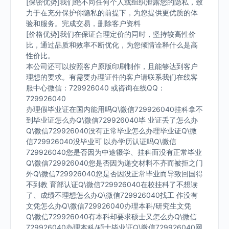
[保密优势]我们绝不向任何个人或组织泄露您的隐私，致
力于在充分保护你隐私的前提下，为您提供更优质的体
验和服务。完成交易，删除客户资料
[价格优势]我们在保证合理定价的同时，坚持较高性价
比，通过品质和效率不断优化，为您倾情诠释什么是高
性价比。
本公司还可以按照客户原版印刷制作，且能够达到客户
理想的要求。有需要办理证件的客户请联系我们在线客
服中心微信：729926040 或咨询在线QQ：
729926040
办理假毕业证在国内能用吗Q\微信729926040挂科拿不
到毕业证怎么办Q\微信729926040毕 业证丢了怎么办
Q\微信729926040没有正常毕业怎么办理毕业证Q\微
信729926040没毕业可 以办学历认证吗Q\微信
729926040您是否因为中途辍学、挂科而没有正常毕业
Q\微信729926040您是否因为递交材料不齐而被拒之门
外Q\微信729926040您是否因没正常毕业而导致回国得
不到教 育部认证Q\微信729926040在校挂科了不想读
了、成绩不理想怎么办Q\微信729926040找工 作没有
文凭怎么办Q\微信729926040办理本科/研究生文凭
Q\微信729926040有本科却要求硕士又怎么办Q\微信
729926040办理本科/硕士毕业证Q\微信729926040网