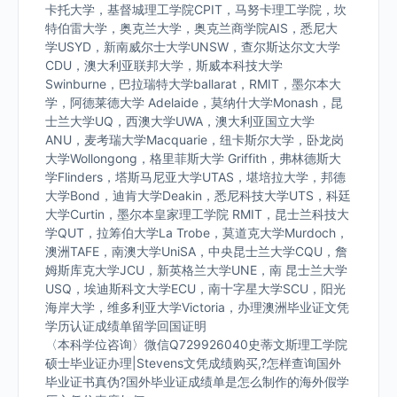
卡托大学，基督城理工学院CPIT，马努卡理工学院，坎
特伯雷大学，奥克兰大学，奥克兰商学院AIS，悉尼大
学USYD，新南威尔士大学UNSW，查尔斯达尔文大学
CDU，澳大利亚联邦大学，斯威本科技大学
Swinburne，巴拉瑞特大学ballarat，RMIT，墨尔本大
学，阿德莱德大学 Adelaide，莫纳什大学Monash，昆
士兰大学UQ，西澳大学UWA，澳大利亚国立大学
ANU，麦考瑞大学Macquarie，纽卡斯尔大学，卧龙岗
大学Wollongong，格里菲斯大学 Griffith，弗林德斯大
学Flinders，塔斯马尼亚大学UTAS，堪培拉大学，邦德
大学Bond，迪肯大学Deakin，悉尼科技大学UTS，科廷
大学Curtin，墨尔本皇家理工学院 RMIT，昆士兰科技大
学QUT，拉筹伯大学La Trobe，莫道克大学Murdoch，
澳洲TAFE，南澳大学UniSA，中央昆士兰大学CQU，詹
姆斯库克大学JCU，新英格兰大学UNE，南 昆士兰大学
USQ，埃迪斯科文大学ECU，南十字星大学SCU，阳光
海岸大学，维多利亚大学Victoria，办理澳洲毕业证文凭
学历认证成绩单留学回国证明
〈本科学位咨询〉微信Q729926040史蒂文斯理工学院
硕士毕业证办理|Stevens文凭成绩购买,?怎样查询国外
毕业证书真伪?国外毕业证成绩单是怎么制作的海外假学