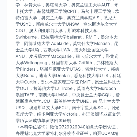
学，林肯大学，奥塔哥大学，奥克兰理工大学AUT，怀
卡托大学，基督城理工学院CPIT，马努卡理工学院，坎
特伯雷大学，奥克兰大学，奥克兰商学院AIS，悉尼大
学USYD，新南威尔士大学UNSW，查尔斯达尔文大学
CDU，澳大利亚联邦大学，斯威本科技大学
Swinburne，巴拉瑞特大学ballarat，RMIT，墨尔本大
学，阿德莱德大学 Adelaide，莫纳什大学Monash，昆
士兰大学UQ，西澳大学UWA，澳大利亚国立大学
ANU，麦考瑞大学Macquarie，纽卡斯尔大学，卧龙岗
大学Wollongong，格里菲斯大学 Griffith，弗林德斯大
学Flinders，塔斯马尼亚大学UTAS，堪培拉大学，邦德
大学Bond，迪肯大学Deakin，悉尼科技大学UTS，科廷
大学Curtin，墨尔本皇家理工学院 RMIT，昆士兰科技大
学QUT，拉筹伯大学La Trobe，莫道克大学Murdoch，
澳洲TAFE，南澳大学UniSA，中央昆士兰大学CQU，詹
姆斯库克大学JCU，新英格兰大学UNE，南 昆士兰大学
USQ，埃迪斯科文大学ECU，南十字星大学SCU，阳光
海岸大学，维多利亚大学Victoria，办理澳洲毕业证文凭
学历认证成绩单留学回国证明
〈本科学位咨询〉微信Q729926040加拿大学历认证，
办理魁北克大学蒙特利尔分校毕业证书，购买UQAM精