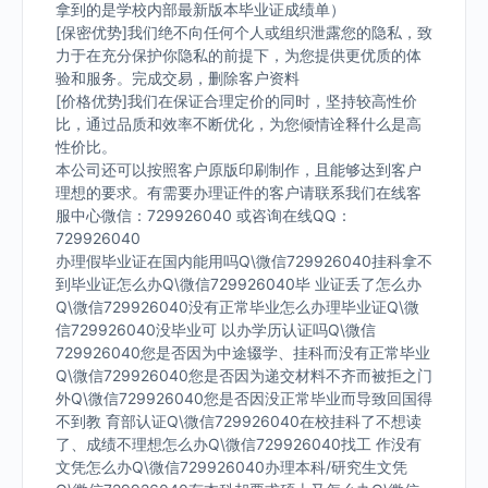
拿到的是学校内部最新版本毕业证成绩单）
[保密优势]我们绝不向任何个人或组织泄露您的隐私，致
力于在充分保护你隐私的前提下，为您提供更优质的体
验和服务。完成交易，删除客户资料
[价格优势]我们在保证合理定价的同时，坚持较高性价
比，通过品质和效率不断优化，为您倾情诠释什么是高
性价比。
本公司还可以按照客户原版印刷制作，且能够达到客户
理想的要求。有需要办理证件的客户请联系我们在线客
服中心微信：729926040 或咨询在线QQ：
729926040
办理假毕业证在国内能用吗Q\微信729926040挂科拿不
到毕业证怎么办Q\微信729926040毕 业证丢了怎么办
Q\微信729926040没有正常毕业怎么办理毕业证Q\微
信729926040没毕业可 以办学历认证吗Q\微信
729926040您是否因为中途辍学、挂科而没有正常毕业
Q\微信729926040您是否因为递交材料不齐而被拒之门
外Q\微信729926040您是否因没正常毕业而导致回国得
不到教 育部认证Q\微信729926040在校挂科了不想读
了、成绩不理想怎么办Q\微信729926040找工 作没有
文凭怎么办Q\微信729926040办理本科/研究生文凭