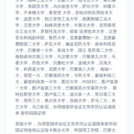
大学，美因茨大学，乌尔兹堡大学，萨尔大学，科隆大
学，不来梅大学，奥登堡 大学，安哈尔特应用技术大
学，波恩大学，勃兰登堡工业大学，德累斯顿工业大
学，汉堡大学，柏林洪堡大学，卡塞尔大学，克劳斯塔
尔工业大学，罗斯托克大学，耶拿 应用技术大学，汉堡
音乐和戏剧学院，鲁昂大学，克莱蒙费朗一大，克莱蒙
费朗第二大学，萨瓦大学，佩皮尼昂大学，南布列塔尼
大学，巴黎第一大学，第戎大学，国立 里昂第二大学，
格勒诺布尔第三大学，凡尔赛大学，巴黎第九大学，马
赛大学，昂热大学，贝桑松大学，波城大学，滨海大
学，科西嘉大学，尼斯大学，巴黎第八大学， 南锡一
大，雷恩一大，巴黎第四大学，卡昂大学，蒙彼利埃三
大，蒙彼利埃第一大学，图尔大学，INSEEC，图卢兹第
一大学，图卢兹第三大学，巴黎第四大学索邦大学， 斯
特拉斯堡大学，图卢兹三大，波尔多一大，里尔第三大
学，里昂三大，奥尔良大学，亚眠大学，罗马二大，米
兰大学，马兰欧尼，办理德国毕业证文凭学历认证成绩
单 留学回国证明
英国大学： 办理英国毕业证文凭学历认证成绩单留学回
国证明使馆认证纽卡斯尔大学，帝国理工学院，巴斯大