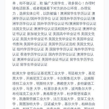
单，却不做认证，欺 骗广大留学生，请多留心！办理时
请电话联系，或者视频看下对方的办公环境，办理实
力，选择实体公司，以防被骗！澳洲留学生学历认证 澳
洲学历认证/国外学历学位 认证 国境外学历学位认证/澳
洲学历学位认证 国外学历学位认证书/澳洲留学学位认证
法国文凭认证 澳洲学位认证流程国外文凭认证 澳洲毕业
证书认证 新加坡文凭认 证 美国高中毕业证书 美国文凭
认证 美国大学毕业证书 美国文凭毕业证书 美国毕业证
书查询 美国毕业证认证 美国学历认证流程 美国文凭认
证 纽约学历学位认证 美 国留学学历认证 海外学历学位
认证 香港学历学位认证 国内学历学位认证 澳洲学位认
证 澳洲毕业证认证 美国毕业证书认证 留学生学历学位
认证 留学生毕业证认证
欧洲大学 使馆认证慕尼黑工业大学，哥廷根大学，慕尼
黑大学，开姆尼茨工业大学，卡尔斯鲁厄大学，达姆斯
塔特工业大学，明斯特大学，弗赖堡大学，多特蒙德工
业大学，马堡 大学，杜塞尔多夫大学，波鸿鲁尔大学，
布伦瑞克工业大学，奥格斯堡大学，杜伊斯堡埃森大
学，凯撒斯劳滕工业大学，法兰克福大学，亚琛工业大
学，斯图加特大学， 汉诺威大学，基尔大学，柏林自由
大学，柏林工业大学，吉森大学，纽伦堡大学，莱比锡