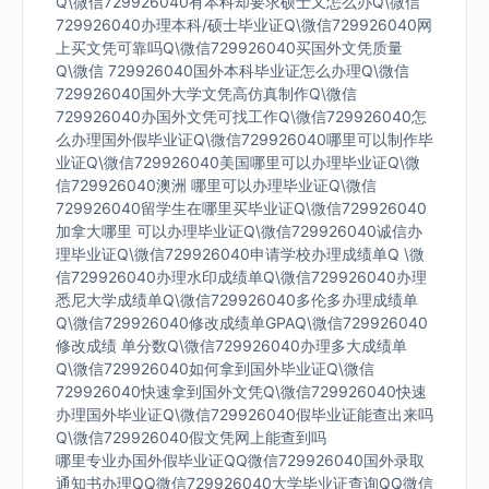
Q\微信729926040有本科却要求硕士又怎么办Q\微信
729926040办理本科/硕士毕业证Q\微信729926040网
上买文凭可靠吗Q\微信729926040买国外文凭质量
Q\微信 729926040国外本科毕业证怎么办理Q\微信
729926040国外大学文凭高仿真制作Q\微信
729926040办国外文凭可找工作Q\微信729926040怎
么办理国外假毕业证Q\微信729926040哪里可以制作毕
业证Q\微信729926040美国哪里可以办理毕业证Q\微
信729926040澳洲 哪里可以办理毕业证Q\微信
729926040留学生在哪里买毕业证Q\微信729926040
加拿大哪里 可以办理毕业证Q\微信729926040诚信办
理毕业证Q\微信729926040申请学校办理成绩单Q \微
信729926040办理水印成绩单Q\微信729926040办理
悉尼大学成绩单Q\微信729926040多伦多办理成绩单
Q\微信729926040修改成绩单GPAQ\微信729926040
修改成绩 单分数Q\微信729926040办理多大成绩单
Q\微信729926040如何拿到国外毕业证Q\微信
729926040快速拿到国外文凭Q\微信729926040快速
办理国外毕业证Q\微信729926040假毕业证能查出来吗
Q\微信729926040假文凭网上能查到吗
哪里专业办国外假毕业证QQ微信729926040国外录取
通知书办理QQ微信729926040大学毕业证查询QQ微信