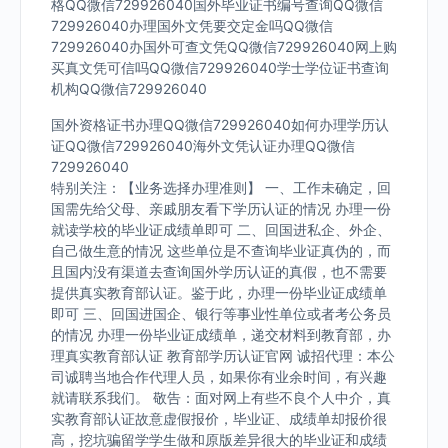
格QQ微信729926040国外毕业证书编号查询QQ微信
729926040办理国外文凭要交定金吗QQ微信
729926040办国外可查文凭QQ微信729926040网上购
买真文凭可信吗QQ微信729926040学士学位证书查询
机构QQ微信729926040
国外资格证书办理QQ微信729926040如何办理学历认
证QQ微信729926040海外文凭认证办理QQ微信
729926040
特别关注：【业务选择办理准则】 一、工作未确定，回
国需先给父母、亲戚朋友看下学历认证的情况 办理一份
就读学校的毕业证成绩单即可 二、回国进私企、外企、
自己做生意的情况 这些单位是不查询毕业证真伪的，而
且国内没有渠道去查询国外学历认证的真假，也不需要
提供真实教育部认证。鉴于此，办理一份毕业证成绩单
即可 三、回国进国企、银行等事业性单位或者考公务员
的情况 办理一份毕业证成绩单，递交材料到教育部，办
理真实教育部认证 教育部学历认证官网 诚招代理：本公
司诚聘当地合作代理人员，如果你有业余时间，有兴趣
就请联系我们。 敬告：面对网上有些不良个人中介，真
实教育部认证故意虚假报价，毕业证、成绩单却报价很
高，挖坑骗留学学生做和原版差异很大的毕业证和成绩