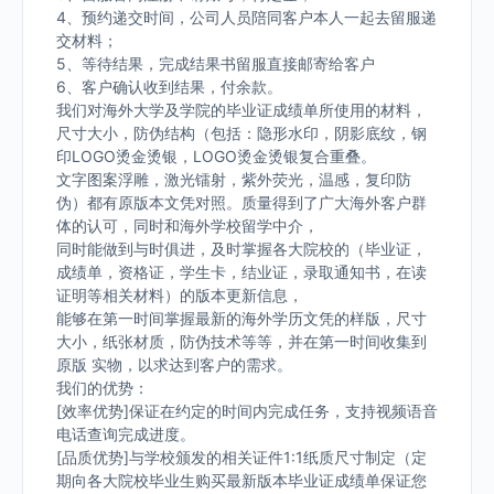
4、预约递交时间，公司人员陪同客户本人一起去留服递
交材料；
5、等待结果，完成结果书留服直接邮寄给客户
6、客户确认收到结果，付余款。
我们对海外大学及学院的毕业证成绩单所使用的材料，
尺寸大小，防伪结构（包括：隐形水印，阴影底纹，钢
印LOGO烫金烫银，LOGO烫金烫银复合重叠。
文字图案浮雕，激光镭射，紫外荧光，温感，复印防
伪）都有原版本文凭对照。质量得到了广大海外客户群
体的认可，同时和海外学校留学中介，
同时能做到与时俱进，及时掌握各大院校的（毕业证，
成绩单，资格证，学生卡，结业证，录取通知书，在读
证明等相关材料）的版本更新信息，
能够在第一时间掌握最新的海外学历文凭的样版，尺寸
大小，纸张材质，防伪技术等等，并在第一时间收集到
原版 实物，以求达到客户的需求。
我们的优势：
[效率优势]保证在约定的时间内完成任务，支持视频语音
电话查询完成进度。
[品质优势]与学校颁发的相关证件1:1纸质尺寸制定（定
期向各大院校毕业生购买最新版本毕业证成绩单保证您