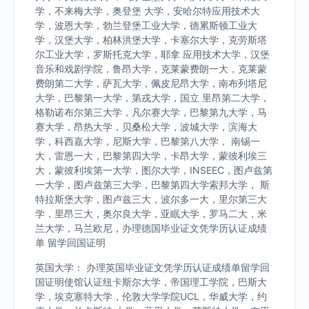
学，不来梅大学，奥登堡 大学，安哈尔特应用技术大
学，波恩大学，勃兰登堡工业大学，德累斯顿工业大
学，汉堡大学，柏林洪堡大学，卡塞尔大学，克劳斯塔
尔工业大学，罗斯托克大学，耶拿 应用技术大学，汉堡
音乐和戏剧学院，鲁昂大学，克莱蒙费朗一大，克莱蒙
费朗第二大学，萨瓦大学，佩皮尼昂大学，南布列塔尼
大学，巴黎第一大学，第戎大学，国立 里昂第二大学，
格勒诺布尔第三大学，凡尔赛大学，巴黎第九大学，马
赛大学，昂热大学，贝桑松大学，波城大学，滨海大
学，科西嘉大学，尼斯大学，巴黎第八大学， 南锡一
大，雷恩一大，巴黎第四大学，卡昂大学，蒙彼利埃三
大，蒙彼利埃第一大学，图尔大学，INSEEC，图卢兹第
一大学，图卢兹第三大学，巴黎第四大学索邦大学， 斯
特拉斯堡大学，图卢兹三大，波尔多一大，里尔第三大
学，里昂三大，奥尔良大学，亚眠大学，罗马二大，米
兰大学，马兰欧尼，办理德国毕业证文凭学历认证成绩
单 留学回国证明
英国大学： 办理英国毕业证文凭学历认证成绩单留学回
国证明使馆认证纽卡斯尔大学，帝国理工学院，巴斯大
学，埃克塞特大学，伦敦大学学院UCL，华威大学，约