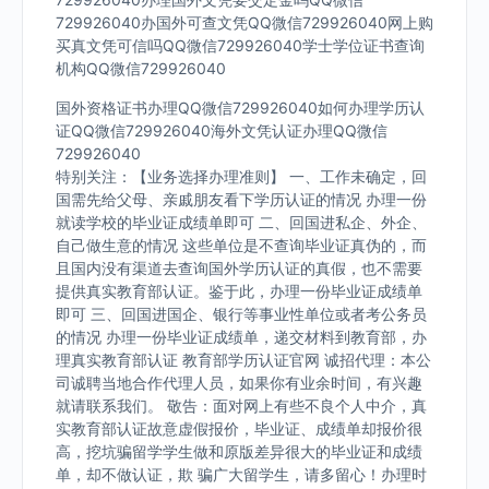
729926040办国外可查文凭QQ微信729926040网上购
买真文凭可信吗QQ微信729926040学士学位证书查询
机构QQ微信729926040
国外资格证书办理QQ微信729926040如何办理学历认
证QQ微信729926040海外文凭认证办理QQ微信
729926040
特别关注：【业务选择办理准则】 一、工作未确定，回
国需先给父母、亲戚朋友看下学历认证的情况 办理一份
就读学校的毕业证成绩单即可 二、回国进私企、外企、
自己做生意的情况 这些单位是不查询毕业证真伪的，而
且国内没有渠道去查询国外学历认证的真假，也不需要
提供真实教育部认证。鉴于此，办理一份毕业证成绩单
即可 三、回国进国企、银行等事业性单位或者考公务员
的情况 办理一份毕业证成绩单，递交材料到教育部，办
理真实教育部认证 教育部学历认证官网 诚招代理：本公
司诚聘当地合作代理人员，如果你有业余时间，有兴趣
就请联系我们。 敬告：面对网上有些不良个人中介，真
实教育部认证故意虚假报价，毕业证、成绩单却报价很
高，挖坑骗留学学生做和原版差异很大的毕业证和成绩
单，却不做认证，欺 骗广大留学生，请多留心！办理时