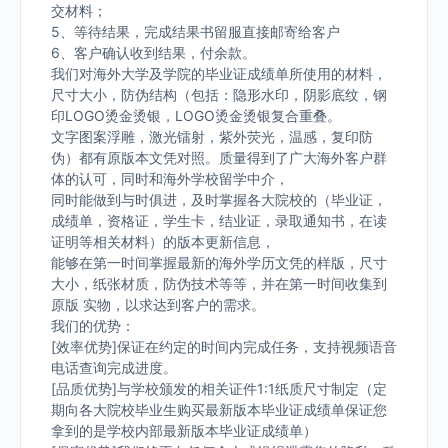
交材料；
5、等待结果，完成结果书留服直接邮寄给客户
6、客户确认收到结果，付余款。
我们对海外大学及学院的毕业证成绩单所使用的材料，
尺寸大小，防伪结构（包括：隐形水印，阴影底纹，钢
印LOGO烫金烫银，LOGO烫金烫银复合重叠。
文字图案浮雕，激光镭射，紫外荧光，温感，复印防
伪）都有原版本文凭对照。质量得到了广大海外客户群
体的认可，同时和海外学校留学中介，
同时能做到与时俱进，及时掌握各大院校的（毕业证，
成绩单，资格证，学生卡，结业证，录取通知书，在读
证明等相关材料）的版本更新信息，
能够在第一时间掌握最新的海外学历文凭的样版，尺寸
大小，纸张材质，防伪技术等等，并在第一时间收集到
原版 实物，以求达到客户的需求。
我们的优势：
[效率优势]保证在约定的时间内完成任务，支持视频语音
电话查询完成进度。
[品质优势]与学校颁发的相关证件1:1纸质尺寸制定（定
期向各大院校毕业生购买最新版本毕业证成绩单保证您
拿到的是学校内部最新版本毕业证成绩单）