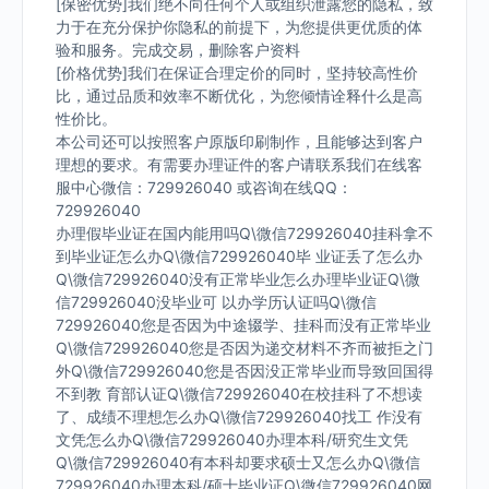
[保密优势]我们绝不向任何个人或组织泄露您的隐私，致
力于在充分保护你隐私的前提下，为您提供更优质的体
验和服务。完成交易，删除客户资料
[价格优势]我们在保证合理定价的同时，坚持较高性价
比，通过品质和效率不断优化，为您倾情诠释什么是高
性价比。
本公司还可以按照客户原版印刷制作，且能够达到客户
理想的要求。有需要办理证件的客户请联系我们在线客
服中心微信：729926040 或咨询在线QQ：
729926040
办理假毕业证在国内能用吗Q\微信729926040挂科拿不
到毕业证怎么办Q\微信729926040毕 业证丢了怎么办
Q\微信729926040没有正常毕业怎么办理毕业证Q\微
信729926040没毕业可 以办学历认证吗Q\微信
729926040您是否因为中途辍学、挂科而没有正常毕业
Q\微信729926040您是否因为递交材料不齐而被拒之门
外Q\微信729926040您是否因没正常毕业而导致回国得
不到教 育部认证Q\微信729926040在校挂科了不想读
了、成绩不理想怎么办Q\微信729926040找工 作没有
文凭怎么办Q\微信729926040办理本科/研究生文凭
Q\微信729926040有本科却要求硕士又怎么办Q\微信
729926040办理本科/硕士毕业证Q\微信729926040网