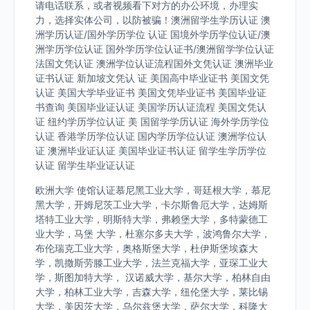
请电话联系，或者视频看下对方的办公环境，办理实
力，选择实体公司，以防被骗！澳洲留学生学历认证 澳
洲学历认证/国外学历学位 认证 国境外学历学位认证/澳
洲学历学位认证 国外学历学位认证书/澳洲留学学位认证
法国文凭认证 澳洲学位认证流程国外文凭认证 澳洲毕业
证书认证 新加坡文凭认 证 美国高中毕业证书 美国文凭
认证 美国大学毕业证书 美国文凭毕业证书 美国毕业证
书查询 美国毕业证认证 美国学历认证流程 美国文凭认
证 纽约学历学位认证 美 国留学学历认证 海外学历学位
认证 香港学历学位认证 国内学历学位认证 澳洲学位认
证 澳洲毕业证认证 美国毕业证书认证 留学生学历学位
认证 留学生毕业证认证
欧洲大学 使馆认证慕尼黑工业大学，哥廷根大学，慕尼
黑大学，开姆尼茨工业大学，卡尔斯鲁厄大学，达姆斯
塔特工业大学，明斯特大学，弗赖堡大学，多特蒙德工
业大学，马堡 大学，杜塞尔多夫大学，波鸿鲁尔大学，
布伦瑞克工业大学，奥格斯堡大学，杜伊斯堡埃森大
学，凯撒斯劳滕工业大学，法兰克福大学，亚琛工业大
学，斯图加特大学， 汉诺威大学，基尔大学，柏林自由
大学，柏林工业大学，吉森大学，纽伦堡大学，莱比锡
大学，美因茨大学，乌尔兹堡大学，萨尔大学，科隆大