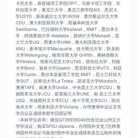
卡托大学，基督城理工学院CPIT，马努卡理工学院，坎
特伯雷大学，奥克兰大学，奥克兰商学院AIS，悉尼大
学USYD，新南威尔士大学UNSW，查尔斯达尔文大学
CDU，澳大利亚联邦大学，斯威本科技大学
Swinburne，巴拉瑞特大学ballarat，RMIT，墨尔本大
学，阿德莱德大学 Adelaide，莫纳什大学Monash，昆
士兰大学UQ，西澳大学UWA，澳大利亚国立大学
ANU，麦考瑞大学Macquarie，纽卡斯尔大学，卧龙岗
大学Wollongong，格里菲斯大学 Griffith，弗林德斯大
学Flinders，塔斯马尼亚大学UTAS，堪培拉大学，邦德
大学Bond，迪肯大学Deakin，悉尼科技大学UTS，科廷
大学Curtin，墨尔本皇家理工学院 RMIT，昆士兰科技大
学QUT，拉筹伯大学La Trobe，莫道克大学Murdoch，
澳洲TAFE，南澳大学UniSA，中央昆士兰大学CQU，詹
姆斯库克大学JCU，新英格兰大学UNE，南 昆士兰大学
USQ，埃迪斯科文大学ECU，南十字星大学SCU，阳光
海岸大学，维多利亚大学Victoria，办理澳洲毕业证文凭
学历认证成绩单留学回国证明
〈本科学位咨询〉微信Q729926040仿造旧金山州立大
学毕业证，购买SFSU diploma，办理国外文凭,?怎样查
询国外毕业证书真伪?国外毕业证成绩单是怎么制作的海