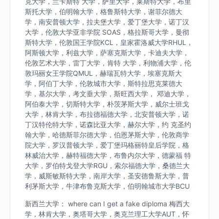
克大学，兰卡斯特 大学，萨里大学，莱斯特大学，布里
斯托大学，伯明翰大学，格鲁斯特大学，谢菲尔德大
学，南安普顿大学，拉夫堡大学，爱丁堡大学，诺丁汉
大学，伦敦大学亚非学院 SOAS，格拉斯哥大学，曼彻
斯特大学，伦敦国王学院KCL，皇家霍洛威大学RHUL，
阿斯顿大学，利兹大学，萨塞克斯大学，卡迪夫大学，
伦敦艺术大学，雷丁大学，肯特 大学，利物浦大学，伦
敦玛丽女王学院QMUL，赫瑞瓦特大学，埃塞克斯大
学，阿伯丁大学，伦敦城市大学，斯特拉思克莱德大
学，基尔大学，考文垂大学，斯旺西大学， 邓迪大学，
阿伯泰大学，切斯特大学，朴茨茅斯大学，威尔士班戈
大学，林肯大学，布拉德福德大学，北安普顿大学，诺
丁汉特伦特大学，诺森比亚大学，赫尔大学，约 克圣约
翰大学，哈德斯菲尔德大学，伯恩茅斯大学，伦敦商学
院大学，罗汉普顿大学，爱丁堡玛格丽特皇后学院，格
林威治大学，赫特福德大学，布鲁内尔大学，德蒙福 特
大学，罗伯特戈登大学RGU，索尔福德大学，桑德兰大
学，威斯敏斯特大学，南岸大学，圣安德鲁斯大学，普
利茅斯大学，牛津布鲁克斯大学，伯明翰城市大学BCU
新西兰大学： where can I get a fake diploma 梅西大
学，林肯大学，奥塔哥大学，奥克兰理工大学AUT，怀