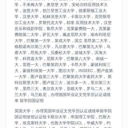
学，不来梅大学，奥登堡 大学，安哈尔特应用技术大
学，波恩大学，勃兰登堡工业大学，德累斯顿工业大
学，汉堡大学，柏林洪堡大学，卡塞尔大学，克劳斯塔
尔工业大学，罗斯托克大学，耶拿 应用技术大学，汉堡
音乐和戏剧学院，鲁昂大学，克莱蒙费朗一大，克莱蒙
费朗第二大学，萨瓦大学，佩皮尼昂大学，南布列塔尼
大学，巴黎第一大学，第戎大学，国立 里昂第二大学，
格勒诺布尔第三大学，凡尔赛大学，巴黎第九大学，马
赛大学，昂热大学，贝桑松大学，波城大学，滨海大
学，科西嘉大学，尼斯大学，巴黎第八大学， 南锡一
大，雷恩一大，巴黎第四大学，卡昂大学，蒙彼利埃三
大，蒙彼利埃第一大学，图尔大学，INSEEC，图卢兹第
一大学，图卢兹第三大学，巴黎第四大学索邦大学， 斯
特拉斯堡大学，图卢兹三大，波尔多一大，里尔第三大
学，里昂三大，奥尔良大学，亚眠大学，罗马二大，米
兰大学，马兰欧尼，办理德国毕业证文凭学历认证成绩
单 留学回国证明
英国大学： 办理英国毕业证文凭学历认证成绩单留学回
国证明使馆认证纽卡斯尔大学，帝国理工学院，巴斯大
学，埃克塞特大学，伦敦大学学院UCL，华威大学，约