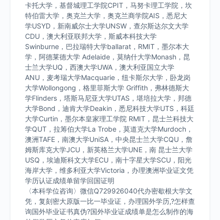
卡托大学，基督城理工学院CPIT，马努卡理工学院，坎
特伯雷大学，奥克兰大学，奥克兰商学院AIS，悉尼大
学USYD，新南威尔士大学UNSW，查尔斯达尔文大学
CDU，澳大利亚联邦大学，斯威本科技大学
Swinburne，巴拉瑞特大学ballarat，RMIT，墨尔本大
学，阿德莱德大学 Adelaide，莫纳什大学Monash，昆
士兰大学UQ，西澳大学UWA，澳大利亚国立大学
ANU，麦考瑞大学Macquarie，纽卡斯尔大学，卧龙岗
大学Wollongong，格里菲斯大学 Griffith，弗林德斯大
学Flinders，塔斯马尼亚大学UTAS，堪培拉大学，邦德
大学Bond，迪肯大学Deakin，悉尼科技大学UTS，科廷
大学Curtin，墨尔本皇家理工学院 RMIT，昆士兰科技大
学QUT，拉筹伯大学La Trobe，莫道克大学Murdoch，
澳洲TAFE，南澳大学UniSA，中央昆士兰大学CQU，詹
姆斯库克大学JCU，新英格兰大学UNE，南 昆士兰大学
USQ，埃迪斯科文大学ECU，南十字星大学SCU，阳光
海岸大学，维多利亚大学Victoria，办理澳洲毕业证文凭
学历认证成绩单留学回国证明
〈本科学位咨询〉微信Q729926040代办密歇根大学文
凭，复刻密大原版一比一毕业证，办理国外学历,?怎样查
询国外毕业证书真伪?国外毕业证成绩单是怎么制作的海