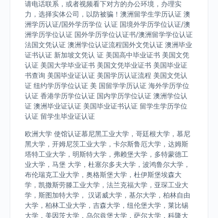
请电话联系，或者视频看下对方的办公环境，办理实
力，选择实体公司，以防被骗！澳洲留学生学历认证 澳
洲学历认证/国外学历学位 认证 国境外学历学位认证/澳
洲学历学位认证 国外学历学位认证书/澳洲留学学位认证
法国文凭认证 澳洲学位认证流程国外文凭认证 澳洲毕业
证书认证 新加坡文凭认 证 美国高中毕业证书 美国文凭
认证 美国大学毕业证书 美国文凭毕业证书 美国毕业证
书查询 美国毕业证认证 美国学历认证流程 美国文凭认
证 纽约学历学位认证 美 国留学学历认证 海外学历学位
认证 香港学历学位认证 国内学历学位认证 澳洲学位认
证 澳洲毕业证认证 美国毕业证书认证 留学生学历学位
认证 留学生毕业证认证
欧洲大学 使馆认证慕尼黑工业大学，哥廷根大学，慕尼
黑大学，开姆尼茨工业大学，卡尔斯鲁厄大学，达姆斯
塔特工业大学，明斯特大学，弗赖堡大学，多特蒙德工
业大学，马堡 大学，杜塞尔多夫大学，波鸿鲁尔大学，
布伦瑞克工业大学，奥格斯堡大学，杜伊斯堡埃森大
学，凯撒斯劳滕工业大学，法兰克福大学，亚琛工业大
学，斯图加特大学， 汉诺威大学，基尔大学，柏林自由
大学，柏林工业大学，吉森大学，纽伦堡大学，莱比锡
大学，美因茨大学，乌尔兹堡大学，萨尔大学，科隆大