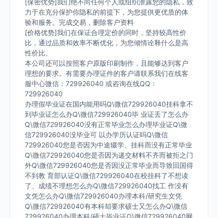
[保密优势]我们绝不向任何个人或组织泄露您的隐私，致
力于在充分保护你隐私的前提下，为您提供更优质的体
验和服务。完成交易，删除客户资料
[价格优势]我们在保证合理定价的同时，坚持较高性价
比，通过品质和效率不断优化，为您倾情诠释什么是高
性价比。
本公司还可以按照客户原版印刷制作，且能够达到客户
理想的要求。有需要办理证件的客户请联系我们在线客
服中心微信：729926040 或咨询在线QQ：
729926040
办理假毕业证在国内能用吗Q\微信729926040挂科拿不
到毕业证怎么办Q\微信729926040毕 业证丢了怎么办
Q\微信729926040没有正常毕业怎么办理毕业证Q\微
信729926040没毕业可 以办学历认证吗Q\微信
729926040您是否因为中途辍学、挂科而没有正常毕业
Q\微信729926040您是否因为递交材料不齐而被拒之门
外Q\微信729926040您是否因没正常毕业而导致回国得
不到教 育部认证Q\微信729926040在校挂科了不想读
了、成绩不理想怎么办Q\微信729926040找工 作没有
文凭怎么办Q\微信729926040办理本科/研究生文凭
Q\微信729926040有本科却要求硕士又怎么办Q\微信
729926040办理本科/硕士毕业证Q\微信729926040网