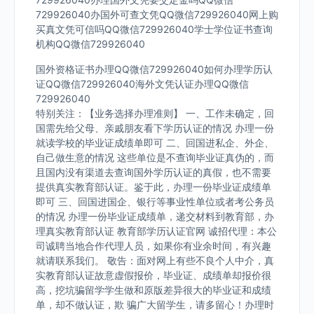
729926040办国外可查文凭QQ微信729926040网上购
买真文凭可信吗QQ微信729926040学士学位证书查询
机构QQ微信729926040
国外资格证书办理QQ微信729926040如何办理学历认
证QQ微信729926040海外文凭认证办理QQ微信
729926040
特别关注：【业务选择办理准则】 一、工作未确定，回
国需先给父母、亲戚朋友看下学历认证的情况 办理一份
就读学校的毕业证成绩单即可 二、回国进私企、外企、
自己做生意的情况 这些单位是不查询毕业证真伪的，而
且国内没有渠道去查询国外学历认证的真假，也不需要
提供真实教育部认证。鉴于此，办理一份毕业证成绩单
即可 三、回国进国企、银行等事业性单位或者考公务员
的情况 办理一份毕业证成绩单，递交材料到教育部，办
理真实教育部认证 教育部学历认证官网 诚招代理：本公
司诚聘当地合作代理人员，如果你有业余时间，有兴趣
就请联系我们。 敬告：面对网上有些不良个人中介，真
实教育部认证故意虚假报价，毕业证、成绩单却报价很
高，挖坑骗留学学生做和原版差异很大的毕业证和成绩
单，却不做认证，欺 骗广大留学生，请多留心！办理时