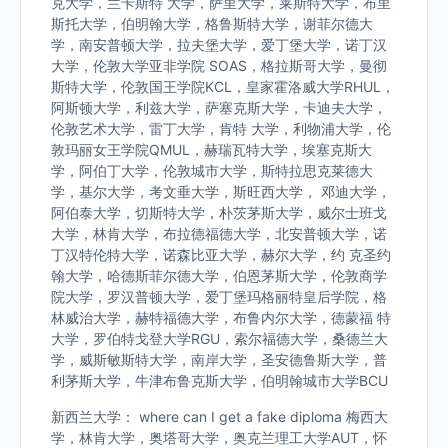
克大学，兰卡斯特 大学，萨里大学，莱斯特大学，布里
斯托大学，伯明翰大学，格鲁斯特大学，谢菲尔德大
学，南安普顿大学，拉夫堡大学，爱丁堡大学，诺丁汉
大学，伦敦大学亚非学院 SOAS，格拉斯哥大学，曼彻
斯特大学，伦敦国王学院KCL，皇家霍洛威大学RHUL，
阿斯顿大学，利兹大学，萨塞克斯大学，卡迪夫大学，
伦敦艺术大学，雷丁大学，肯特 大学，利物浦大学，伦
敦玛丽女王学院QMUL，赫瑞瓦特大学，埃塞克斯大
学，阿伯丁大学，伦敦城市大学，斯特拉思克莱德大
学，基尔大学，考文垂大学，斯旺西大学， 邓迪大学，
阿伯泰大学，切斯特大学，朴茨茅斯大学，威尔士班戈
大学，林肯大学，布拉德福德大学，北安普顿大学，诺
丁汉特伦特大学，诺森比亚大学，赫尔大学，约 克圣约
翰大学，哈德斯菲尔德大学，伯恩茅斯大学，伦敦商学
院大学，罗汉普顿大学，爱丁堡玛格丽特皇后学院，格
林威治大学，赫特福德大学，布鲁内尔大学，德蒙福 特
大学，罗伯特戈登大学RGU，索尔福德大学，桑德兰大
学，威斯敏斯特大学，南岸大学，圣安德鲁斯大学，普
利茅斯大学，牛津布鲁克斯大学，伯明翰城市大学BCU
新西兰大学： where can I get a fake diploma 梅西大
学，林肯大学，奥塔哥大学，奥克兰理工大学AUT，怀