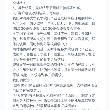
交材料；
5、等待结果，完成结果书留服直接邮寄给客户
6、客户确认收到结果，付余款。
我们对海外大学及学院的毕业证成绩单所使用的材料，
尺寸大小，防伪结构（包括：隐形水印，阴影底纹，钢
印LOGO烫金烫银，LOGO烫金烫银复合重叠。
文字图案浮雕，激光镭射，紫外荧光，温感，复印防
伪）都有原版本文凭对照。质量得到了广大海外客户群
体的认可，同时和海外学校留学中介，
同时能做到与时俱进，及时掌握各大院校的（毕业证，
成绩单，资格证，学生卡，结业证，录取通知书，在读
证明等相关材料）的版本更新信息，
能够在第一时间掌握最新的海外学历文凭的样版，尺寸
大小，纸张材质，防伪技术等等，并在第一时间收集到
原版 实物，以求达到客户的需求。
我们的优势：
[效率优势]保证在约定的时间内完成任务，支持视频语音
电话查询完成进度。
[品质优势]与学校颁发的相关证件1:1纸质尺寸制定（定
期向各大院校毕业生购买最新版本毕业证成绩单保证您
拿到的是学校内部最新版本毕业证成绩单）