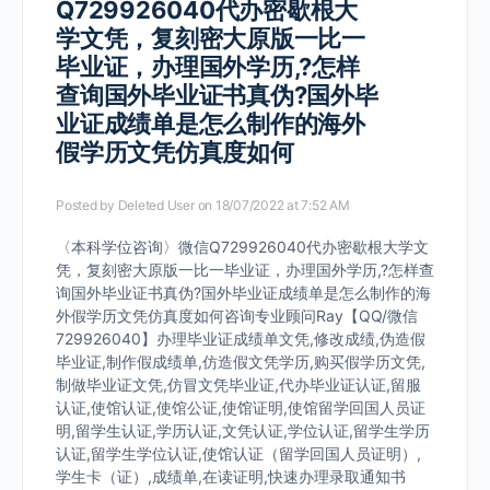
Q729926040代办密歇根大
学文凭，复刻密大原版一比一
毕业证，办理国外学历,?怎样
查询国外毕业证书真伪?国外毕
业证成绩单是怎么制作的海外
假学历文凭仿真度如何
Posted by
Deleted User
on 18/07/2022 at 7:52 AM
〈本科学位咨询〉微信Q729926040代办密歇根大学文
凭，复刻密大原版一比一毕业证，办理国外学历,?怎样查
询国外毕业证书真伪?国外毕业证成绩单是怎么制作的海
外假学历文凭仿真度如何咨询专业顾问Ray【QQ/微信
729926040】办理毕业证成绩单文凭,修改成绩,伪造假
毕业证,制作假成绩单,仿造假文凭学历,购买假学历文凭,
制做毕业证文凭,仿冒文凭毕业证,代办毕业证认证,留服
认证,使馆认证,使馆公证,使馆证明,使馆留学回国人员证
明,留学生认证,学历认证,文凭认证,学位认证,留学生学历
认证,留学生学位认证,使馆认证（留学回国人员证明）,
学生卡（证）,成绩单,在读证明,快速办理录取通知书