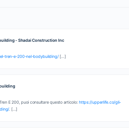
dybuilding - Shadai Construction Inc
i-del-tren-e-200-nel-bodybuilding/
[…]
ybuilding
l Tren E 200, puoi consultare questo articolo:
https://upperlife.co/gli-
lding/
. […]