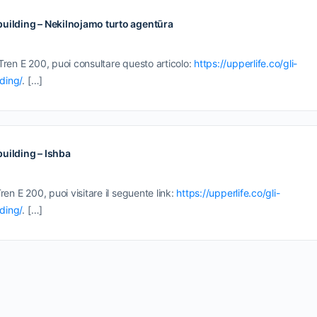
dybuilding – Nekilnojamo turto agentūra
l Tren E 200, puoi consultare questo articolo:
https://upperlife.co/gli-
lding/
. […]
ybuilding – Ishba
Tren E 200, puoi visitare il seguente link:
https://upperlife.co/gli-
lding/
. […]