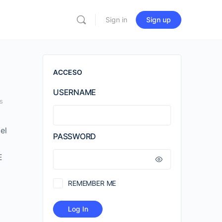
Sign in
Sign up
ACCESO
USERNAME
s
el
PASSWORD
E
REMEMBER ME